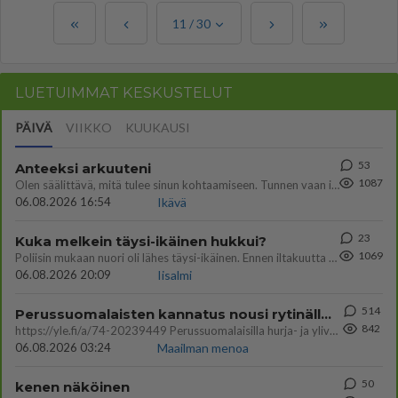
11
/
30
LUETUIMMAT KESKUSTELUT
PÄIVÄ
VIIKKO
KUUKAUSI
53
Anteeksi arkuuteni
1087
Olen säälittävä, mitä tulee sinun kohtaamiseen. Tunnen vaan itseni todella epävarmaksi sun kanssa. Jos minun olisi pitän
06.08.2026 16:54
Ikävä
23
Kuka melkein täysi-ikäinen hukkui?
1069
Poliisin mukaan nuori oli lähes täysi-ikäinen. Ennen iltakuutta tulleen ilmoituksen mukaan ihminen oli joutunut mahdoll
06.08.2026 20:09
Iisalmi
514
Perussuomalaisten kannatus nousi rytinällä Ylen tänään julkaisemassa tuoreimmassa gallup-kyselyssä.
842
https://yle.fi/a/74-20239449 Perussuomalaisilla hurja- ja ylivoimaisesti suurin nousu tässä uudessa Ylen gallupissa. Kyl
06.08.2026 03:24
Maailman menoa
50
kenen näköinen