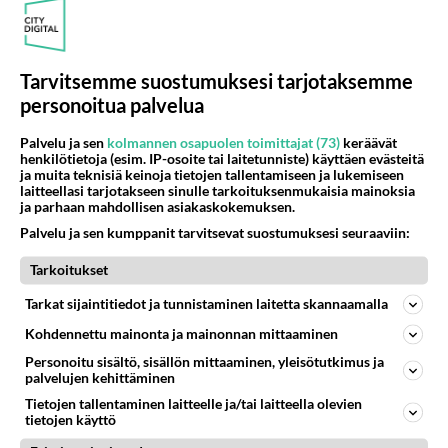
PESULA TARVITAAN HAAPAVEDELLE
Samamoinen, kuin Ylivieskan Brismassa. Kävin siellä,
en voi muuta kuin kehua toimintaa. Kohtuu hintainenkin
Tarvitsemme suostumuksesi tarjotaksemme
vielä. Pi...
personoitua palvelua
19.05.2026 10:36
14
335
0
Palvelu ja sen
kolmannen osapuolen toimittajat (73)
keräävät
henkilötietoja (esim. IP-osoite tai laitetunniste) käyttäen evästeitä
ja muita teknisiä keinoja tietojen tallentamiseen ja lukemiseen
HAAPAVESI
Vastattu 2kk
laitteellasi tarjotakseen sinulle tarkoituksenmukaisia mainoksia
Kirkon takapihallahan on jo
ja parhaan mahdollisen asiakaskokemuksen.
Palvelu ja sen kumppanit tarvitsevat suostumuksesi seuraaviin:
liukumäki talavisin ollu, ettei ruoho keväällä jaksa
nousta. Eihän se mikään ihime oo, jos frisbeelle ei
Tarkoitukset
muuta paikkaa l...
Tarkat sijaintitiedot ja tunnistaminen laitetta skannaamalla
19.05.2026 07:07
6
217
0
Kohdennettu mainonta ja mainonnan mittaaminen
Personoitu sisältö, sisällön mittaaminen, yleisötutkimus ja
HAAPAVESI
Vastattu 2kk
palvelujen kehittäminen
Synteettisten polttoaineiden
Tietojen tallentaminen laitteelle ja/tai laitteella olevien
tietojen käyttö
Teollinen valmistus on nykyhinnoin kannattamatonta.