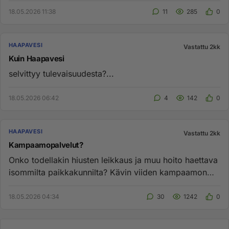
18.05.2026 11:38
11
285
0
HAAPAVESI
Vastattu 2kk
Kuin Haapavesi
selvittyy tulevaisuudesta?...
18.05.2026 06:42
4
142
0
HAAPAVESI
Vastattu 2kk
Kampaamopalvelut?
Onko todellakin hiusten leikkaus ja muu hoito haettava
isommilta paikkakunnilta? Kävin viiden kampaamon
ovea kolkuttamas...
18.05.2026 04:34
30
1242
0