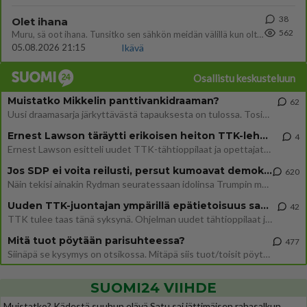
38
Olet ihana
562
Muru, sä oot ihana. Tunsitko sen sähkön meidän välillä kun oltiin ihan låhekkäin? 👩‍❤️‍👩❤️😼😘
05.08.2026 21:15
Ikävä
Osallistu keskusteluun
Muistatko Mikkelin panttivankidraaman?
62
Uusi draamasarja järkyttävästä tapauksesta on tulossa. Tositapahtumiin perustuva sarja ammentaa vuoden 1986 Mikkelin pan
Ernest Lawson täräytti erikoisen heiton TTK-lehdistötilaisuudessa: " Onko tässä tarkoituksena...?"
4
Ernest Lawson esitteli uudet TTK-tähtioppilaat ja opettajat torstaina 6.8. lehdistölle. Tulevalla kaudella on yksi hausk
Jos SDP ei voita reilusti, persut kumoavat demokratian Suomesta
620
Näin tekisi ainakin Rydman seuratessaan idolinsa Trumpin mallia https://www.is.fi/politiikka/art-2000012187244.html
Uuden TTK-juontajan ympärillä epätietoisuus sakenee - Nyt MTV hämmentää soppaa
42
TTK tulee taas tänä syksynä. Ohjelman uudet tähtioppilaat julkistetaan torstaina 6. elokuuta klo 14 alkavassa lehdistö
Mitä tuot pöytään parisuhteessa?
477
Siinäpä se kysymys on otsikossa. Mitäpä siis tuot/toisit pöytään parisuhteessa? Oletko mies vai nainen? Koetko sen mitä
SUOMI24 VIIHDE
Muistatko? Kädestä suuhun elävä Satu sai jättimäisen rahasalkun