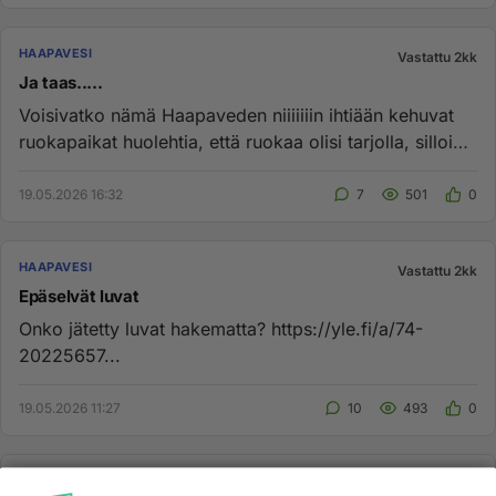
HAAPAVESI
Vastattu 2kk
Ja taas.....
Voisivatko nämä Haapaveden niiiiiiin ihtiään kehuvat
ruokapaikat huolehtia, että ruokaa olisi tarjolla, silloin
kun tule...
19.05.2026 16:32
7
501
0
HAAPAVESI
Vastattu 2kk
Epäselvät luvat
Onko jätetty luvat hakematta? https://yle.fi/a/74-
20225657...
19.05.2026 11:27
10
493
0
HAAPAVESI
Vastattu 2kk