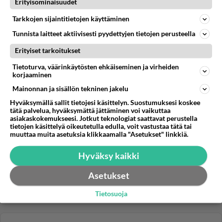
Synteettisten polttoaineiden (e-polttoaineiden, PtL)
Erityisominaisuudet
tuotantokustan...
Tarkkojen sijaintitietojen käyttäminen
18.05.2026 20:52
2
61
0
Tunnista laitteet aktiivisesti pyydettyjen tietojen perusteella
Erityiset tarkoitukset
Tietoturva, väärinkäytösten ehkäiseminen ja virheiden
korjaaminen
Mainonnan ja sisällön tekninen jakelu
Hyväksymällä sallit tietojesi käsittelyn. Suostumuksesi koskee
tätä palvelua, hyväksymättä jättäminen voi vaikuttaa
asiakaskokemukseesi. Jotkut teknologiat saattavat perustella
tietojen käsittelyä oikeutetulla edulla, voit vastustaa tätä tai
muuttaa muita asetuksia klikkaamalla "Asetukset" linkkiä.
Hyväksy kaikki
Asetukset
Tietosuoja