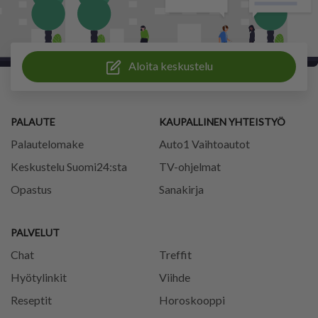
Aloita keskustelu
PALAUTE
KAUPALLINEN YHTEISTYÖ
Palautelomake
Auto1 Vaihtoautot
Keskustelu Suomi24:sta
TV-ohjelmat
Opastus
Sanakirja
PALVELUT
Chat
Treffit
Hyötylinkit
Viihde
Reseptit
Horoskooppi