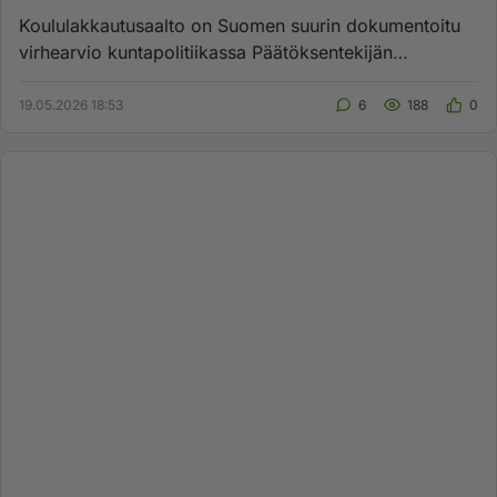
Koululakkautusaalto on Suomen suurin dokumentoitu
virhearvio kuntapolitiikassa Päätöksentekijän
poliittinen riski on no...
19.05.2026 18:53
6
188
0