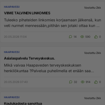
HAAPAVESI
Vastattu 2kk
VIIME TALVINEN LINKOMIES
Tuleeko pihateiden linkomies korjaamaan jälkensä, kun
veti nurmet mennessään,pitihän sen jotaki ottaa kun ei
lunta ollut...
20.05.2026 11:04
14
590
0
HAAPAVESI
Vastattu 2kk
Asialaspalvelu Terveyskeskus.
Mikä vaivaa Haapaveden terveyskeskuksen
henkilökuntaa ?Palvelua puhelimella et enään saa
kunnolla tiuskitaan ja ohjataan...
20.05.2026 07:40
32
914
0
HAAPAVESI
Vastattu 2kk
Koulukadosta sanottua