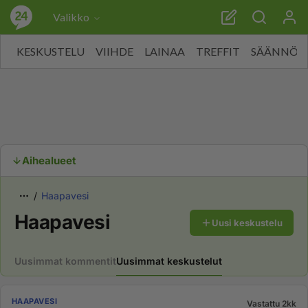
Valikko
KESKUSTELU
VIIHDE
LAINAA
TREFFIT
SÄÄNNÖT
Aihealueet
Haapavesi
Haapavesi
Uusi keskustelu
Uusimmat kommentit
Uusimmat keskustelut
HAAPAVESI
Vastattu 2kk