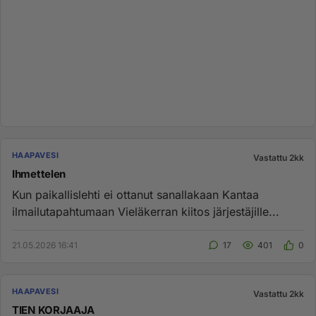
HAAPAVESI
Vastattu 2kk
Ihmettelen
Kun paikallislehti ei ottanut sanallakaan Kantaa
ilmailutapahtumaan Vieläkerran kiitos järjestäjille...
21.05.2026 16:41
17
401
0
HAAPAVESI
Vastattu 2kk
TIEN KORJAAJA