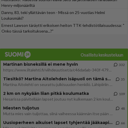
Henry-miljonääriltä
Danny, 83, teki yllättävän teon - Missä on 25-vuotias Helmi
Loukasmäki?
Ernest Lawson täräytti erikoisen heiton TTK-lehdistötilaisuudessa: "
Onko tässä tarkoituksena...?"
Osallistu keskusteluun
Martinan bisneksillä ei mene hyvin
332
https://www.iltalehti.fi/viihdeuutiset/a/c46da6ab-340f-4790-aaa7-0865eed2336 Yrityksen konkurssihakemus on tullut kärä
Tiesitkö? Martina Aitolehden isäpuoli on tämä suosittu laulaja
35
Martina Aitolehti on seurattu julkisuuden henkilö. Lähipiiriin mahtuu muitakin tunnettuja henkilöitä. Tiesitkö, että Ma
2 km on nykyään liian pitkä koulumatka
109
Hesarissa päivitellään lapset joutuu nyt kulkemaan 2 km kouluun jösses. Ruostefillarilla tuo matka menee vaikka miten äk
Miesten tuijotus
48
Mutta mies vain tuijottaa, siinä vaiheessa käännän itse pään pois. Mikä juttu? Yleensä jos joku tuijottaa tai katsoo, hä
Uusioperheen aikuiset lapset tyhjentää jääkaapin käydessään
66