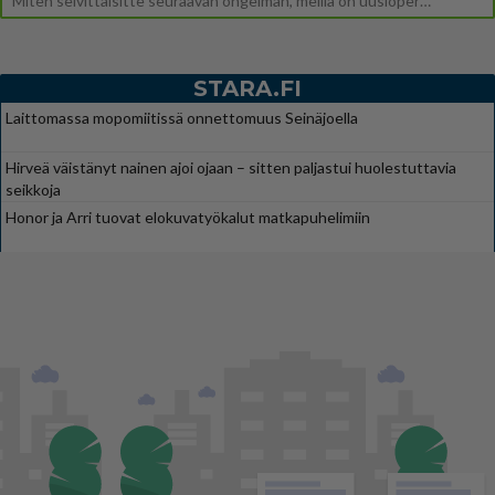
Miten selvittäisitte seuraavan ongelman, meillä on uusioperhe, minulla teini-ikäiset lapset ja puolisolla aikuiset, jotk
STARA.FI
Laittomassa mopomiitissä onnettomuus Seinäjoella
Hirveä väistänyt nainen ajoi ojaan – sitten paljastui huolestuttavia
seikkoja
Honor ja Arri tuovat elokuvatyökalut matkapuhelimiin