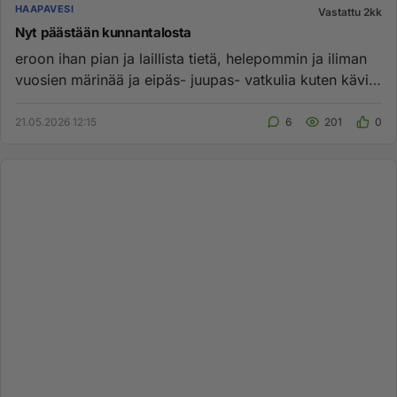
HAAPAVESI
Vastattu 2kk
Nyt päästään kunnantalosta
eroon ihan pian ja laillista tietä, helepommin ja iliman
vuosien märinää ja eipäs- juupas- vatkulia kuten kävi
tyhyjie...
21.05.2026 12:15
6
201
0