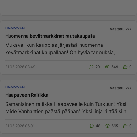
HAAPAVESI
Vastattu 2kk
Huomenna kevätmarkkinat rautakaupalla
Mukava, kun kauppias järjestää huomenna
kevätmarkkinat kaupallaan! On hyviä tarjouksia,
tarjoilua ja varmastikin sitä ka...
21.05.2026 08:49
20
549
0
HAAPAVESI
Vastattu 2kk
Haapaveen Raitikka
Samanlainen raitikka Haapaveelle kuin Turkuun! Yksi
raide Vanhantien päästä päähän’. Yksi linja riittää siihen
raitille...
21.05.2026 06:01
48
565
0