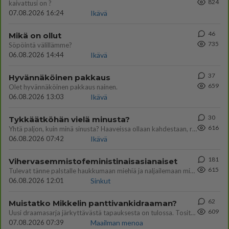
824
kaivattusi on ?
07.08.2026 16:24
Ikävä
46
Mikä on ollut
735
Söpöintä välillämme?
06.08.2026 14:44
Ikävä
37
Hyvännäköinen pakkaus
659
Olet hyvännäköinen pakkaus nainen.
06.08.2026 13:03
Ikävä
30
Tykkäätköhän vielä minusta?
616
Yhtä paljon, kuin minä sinusta? Haaveissa ollaan kahdestaan, rauhassa ja lähennytään fyysisesti ja tutustutaan syvemmin
06.08.2026 07:42
Ikävä
181
Vihervasemmistofeministinaisasianaiset
615
Tulevat tänne palstalle haukkumaan miehiä ja naljailemaan miehelle, kehuvat olevansa heitä parempia. Itse asuvat MIEHE
06.08.2026 12:01
Sinkut
62
Muistatko Mikkelin panttivankidraaman?
609
Uusi draamasarja järkyttävästä tapauksesta on tulossa. Tositapahtumiin perustuva sarja ammentaa vuoden 1986 Mikkelin pan
07.08.2026 07:39
Maailman menoa