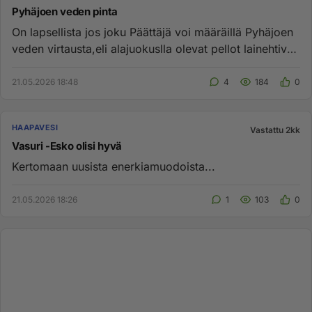
Pyhäjoen veden pinta
On lapsellista jos joku Päättäjä voi määräillä Pyhäjoen
veden virtausta,eli alajuokuslla olevat pellot lainehtivat
vedes...
21.05.2026 18:48
4
184
0
HAAPAVESI
Vastattu 2kk
Vasuri -Esko olisi hyvä
Kertomaan uusista enerkiamuodoista...
21.05.2026 18:26
1
103
0