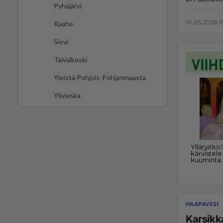
Pyhäjärvi
10.05.2026 1
Raahe
Sievi
Taivalkoski
Yleistä Pohjois-Pohjanmaasta
Ylivieska
HAAPAVESI
Karsikk