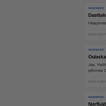
HAAPAVESI
Daattak
Haapaveel
08.05.2026 1
HAAPAVESI
Oulaska
Jep. Hall
jatkossa 
08.05.2026 1
HAAPAVESI
Norfluid