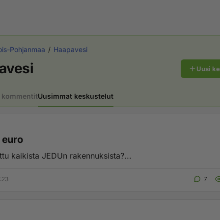
ois-Pohjanmaa
Haapavesi
avesi
Uusi k
 kommentit
Uusimmat keskustelut
 euro
ttu kaikista JEDUn rakennuksista?...
:23
7