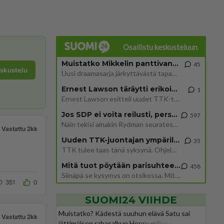
Osallistu keskusteluun
Muistatko Mikkelin panttivankidraaman?
45
eskustelu
Uusi draamasarja järkyttävästä tapauksesta on tulossa. Tositapahtumiin perustuva sarja ammentaa vuoden 1986 Mikkelin pan
Ernest Lawson täräytti erikoisen heiton TTK-lehdistötilaisuudessa: " Onko tässä tarkoituksena...?"
1
Ernest Lawson esitteli uudet TTK-tähtioppilaat ja opettajat torstaina 6.8. lehdistölle. Tulevalla kaudella on yksi hausk
Jos SDP ei voita reilusti, persut kumoavat demokratian Suomesta
597
Näin tekisi ainakin Rydman seuratessaan idolinsa Trumpin mallia https://www.is.fi/politiikka/art-2000012187244.html
Vastattu 2kk
Uuden TTK-juontajan ympärillä epätietoisuus sakenee - Nyt MTV hämmentää soppaa
35
TTK tulee taas tänä syksynä. Ohjelman uudet tähtioppilaat julkistetaan torstaina 6. elokuuta klo 14 alkavassa lehdistö
Mitä tuot pöytään parisuhteessa?
458
Siinäpä se kysymys on otsikossa. Mitäpä siis tuot/toisit pöytään parisuhteessa? Oletko mies vai nainen? Koetko sen mitä
351
0
SUOMI24 VIIHDE
Muistatko? Kädestä suuhun elävä Satu sai
Vastattu 2kk
jättimäisen rahasalkun Henry-miljonääriltä