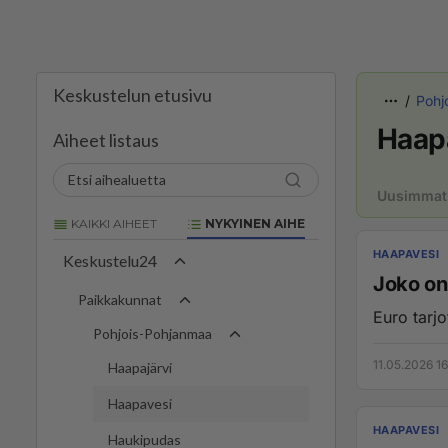
Keskustelun etusivu
Pohj
Haap
Aiheet listaus
Uusimmat
KAIKKI AIHEET
NYKYINEN AIHE
HAAPAVESI
Keskustelu24
Joko on
Paikkakunnat
Euro tarjo
Pohjois-Pohjanmaa
11.05.2026 16
Haapajärvi
Haapavesi
HAAPAVESI
Haukipudas