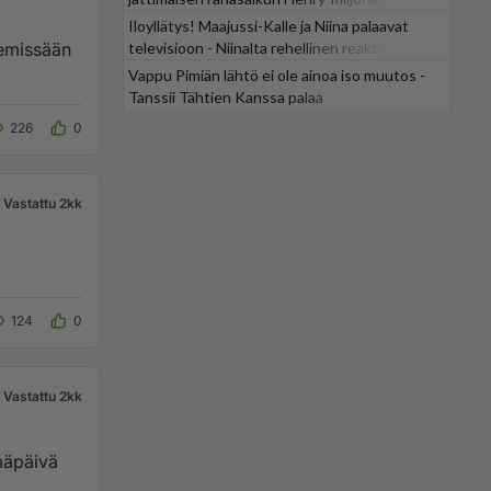
Iloyllätys! Maajussi-Kalle ja Niina palaavat
televisioon - Niinalta rehellinen reaktio:
"KÄÄKS!"
Vappu Pimiän lähtö ei ole ainoa iso muutos -
Tanssii Tähtien Kanssa palaa
226
0
Vastattu 2kk
124
0
Vastattu 2kk
mäpäivä