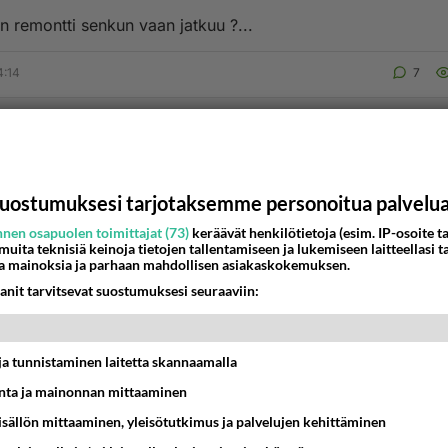
n remontti senkun vaan jatkuu ?...
4:14
7
uostumuksesi tarjotaksemme personoitua palvelu
nen osapuolen toimittajat (73)
keräävät henkilötietoja (esim. IP-osoite ta
 muita teknisiä keinoja tietojen tallentamiseen ja lukemiseen laitteellasi t
a mainoksia ja parhaan mahdollisen asiakaskokemuksen.
anit tarvitsevat suostumuksesi seuraaviin:
t ja tunnistaminen laitetta skannaamalla
ta ja mainonnan mittaaminen
sisällön mittaaminen, yleisötutkimus ja palvelujen kehittäminen