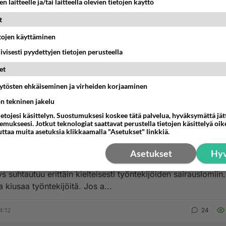
n laitteelle ja/tai laitteella olevien tietojen käyttö
t
etojen käyttäminen
iivisesti pyydettyjen tietojen perusteella
 seurakunta
et
päivälounasta. MIKSEI?...
äytösten ehkäiseminen ja virheiden korjaaminen
ön tekninen jakelu
2:59
5
ietojesi käsittelyn. Suostumuksesi koskee tätä palvelua, hyväksymättä jä
mukseesi. Jotkut teknologiat saattavat perustella tietojen käsittelyä oike
uttaa muita asetuksia klikkaamalla "Asetukset" linkkiä.
Asetukset
Hyv
 Oy on hirveä työpaikka.
s suhtautuu erittäin kielteisesti työntekijöiden sairauslomiin
ja kiusaa työntekijöitä. Jos a...
4:12
24