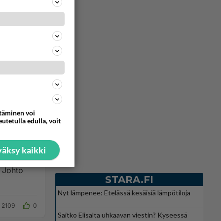
Vastattu 2kk
326
0
ttäminen voi
utetulla edulla, voit
Vastattu 2kk
äksy kaikki
. Johto
STARA.FI
Nyt lämpenee: Etelässä kesäisiä lämpötiloja
2109
0
Saitko Elisalta uhkaavan viestin? Kyseessä