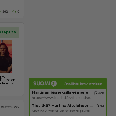
262
0
Osallistu keskusteluun
Martinan bisneksillä ei mene hyvin
328
https://www.iltalehti.fi/viihdeuutiset/a/c46da6ab-340f-4790-aaa7-0865eed2336 Yrityksen konkurssihakemus on tullut kärä
Tiesitkö? Martina Aitolehden isäpuoli on tämä suosittu laulaja
34
Vastattu 2kk
Martina Aitolehti on seurattu julkisuuden henkilö. Lähipiiriin mahtuu muitakin tunnettuja henkilöitä. Tiesitkö, että Ma