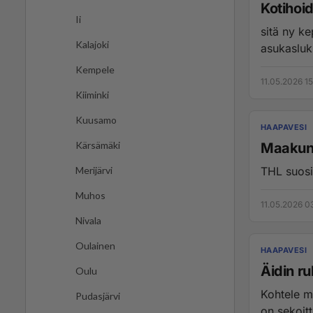
Kotihoi
Ii
sitä ny kepulit uneksuu! Tosiasia
Kalajoki
Kempele
11.05.2026 1
Kiiminki
Kuusamo
HAAPAVESI
Kärsämäki
Maakunn
THL suosi
Merijärvi
Muhos
11.05.2026 0
Nivala
Oulainen
HAAPAVESI
Äidin r
Oulu
Kohtele m
Pudasjärvi
on sekoitt