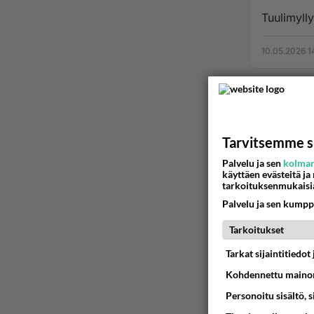
Tuulimylly
10.05.2026 1
Tarvitsemme s
Palvelu ja sen
kolman
käyttäen evästeitä ja
tarkoituksenmukaisi
Palvelu ja sen kumpp
Tarkoitukset
Tarkat sijaintitiedo
Kohdennettu mainon
Personoitu sisältö, 