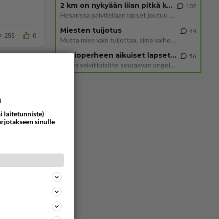
2 km on nykyään liian pitkä koulumatka
107
Hesarissa päivitellään lapset joutuu nyt kulkemaan 2 km kouluun jösses. Ruostefillarilla tuo matka menee vaikka miten äk
Miesten tuijotus
44
255
0
Mutta mies vain tuijottaa, siinä vaiheessa käännän itse pään pois. Mikä juttu? Yleensä jos joku tuijottaa tai katsoo, hä
Uusioperheen aikuiset lapset tyhjentää jääkaapin käydessään
56
Miten selvittäisitte seuraavan ongelman, meillä on uusioperhe, minulla teini-ikäiset lapset ja puolisolla aikuiset, jotk
a
i laitetunniste)
arjotakseen sinulle