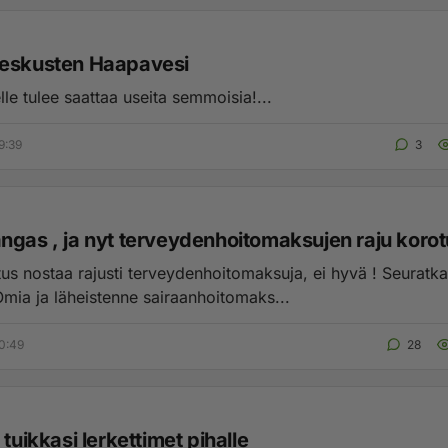
eskusten Haapavesi
le tulee saattaa useita semmoisia!...
9:39
3
ngas , ja nyt terveydenhoitomaksujen raju koro
itus nostaa rajusti terveydenhoitomaksuja, ei hyvä ! Seuratk
Omia ja läheistenne sairaanhoitomaks...
0:49
28
 tuikkasi lerkettimet pihalle