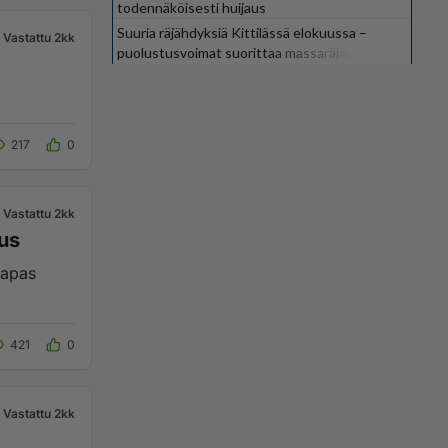
todennäköisesti huijaus
Suuria räjähdyksiä Kittilässä elokuussa –
Vastattu 2kk
puolustusvoimat suorittaa massaräjäytyksiä
217
0
Vastattu 2kk
tus
aapas
421
0
Vastattu 2kk