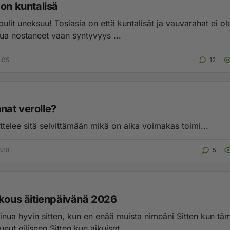
don kuntalisä
 on että kuntalisät ja vauvarahat ei olemissään
asukaslukua nostaneet vaan syntyvyys ...
5:05
12
at verolle?
ttelee sitä selvittämään mikä on aika voimakas toimi...
3:18
5
ukous äitienpäivänä 2026
inua hyvin sitten, kun en enää muista nimeäni Sitten kun tä
unut eiliseen Sitten kun aikuiset ...