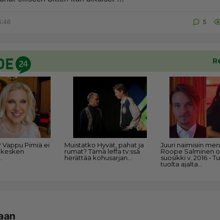
5:46
5
aan