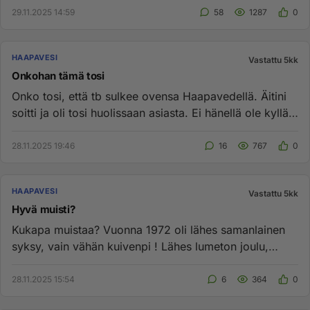
29.11.2025 14:59
58
1287
0
HAAPAVESI
Vastattu 5kk
Onkohan tämä tosi
Onko tosi, että tb sulkee ovensa Haapavedellä. Äitini
soitti ja oli tosi huolissaan asiasta. Ei hänellä ole kyllä
autoa ...
28.11.2025 19:46
16
767
0
HAAPAVESI
Vastattu 5kk
Hyvä muisti?
Kukapa muistaa? Vuonna 1972 oli lähes samanlainen
syksy, vain vähän kuivenpi ! Lähes lumeton joulu,
mutta kukaan ei ...
28.11.2025 15:54
6
364
0