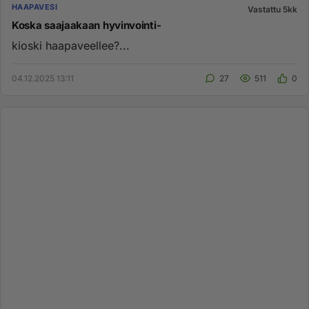
HAAPAVESI
Vastattu 5kk
Koska saajaakaan hyvinvointi-
kioski haapaveellee?...
04.12.2025 13:11
27
511
0