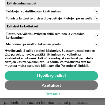
Erityisominaisuudet
Tarkkojen sijaintitietojen käyttäminen
Tunnista laitteet aktiivisesti pyydettyjen tietojen perusteella
Erityiset tarkoitukset
Tietoturva, väärinkäytösten ehkäiseminen ja virheiden
korjaaminen
Mainonnan ja sisällön tekninen jakelu
Hyväksymällä sallit tietojesi käsittelyn. Suostumuksesi koskee
tätä palvelua, hyväksymättä jättäminen voi vaikuttaa
asiakaskokemukseesi. Jotkut teknologiat saattavat perustella
tietojen käsittelyä oikeutetulla edulla, voit vastustaa tätä tai
muuttaa muita asetuksia klikkaamalla "Asetukset" linkkiä.
Hyväksy kaikki
Asetukset
HAAPAVESI
Vastattu 5kk
Tietosuoja
Oliko ehdonalaisen
puolentoista vuoden tuomion saanut palittisessa