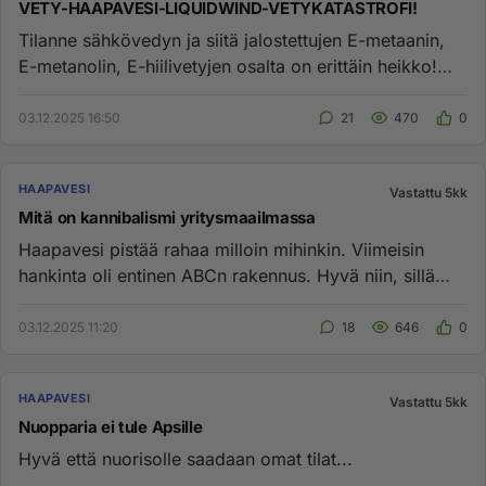
VETY-HAAPAVESI-LIQUIDWIND-VETYKATASTROFI!
Tilanne sähkövedyn ja siitä jalostettujen E-metaanin,
E-metanolin, E-hiilivetyjen osalta on erittäin heikko!
KUSTANNUSR...
03.12.2025 16:50
21
470
0
HAAPAVESI
Vastattu 5kk
Mitä on kannibalismi yritysmaailmassa
Haapavesi pistää rahaa milloin mihinkin. Viimeisin
hankinta oli entinen ABCn rakennus. Hyvä niin, sillä
keskeisellä pai...
03.12.2025 11:20
18
646
0
HAAPAVESI
Vastattu 5kk
Nuopparia ei tule Apsille
Hyvä että nuorisolle saadaan omat tilat...