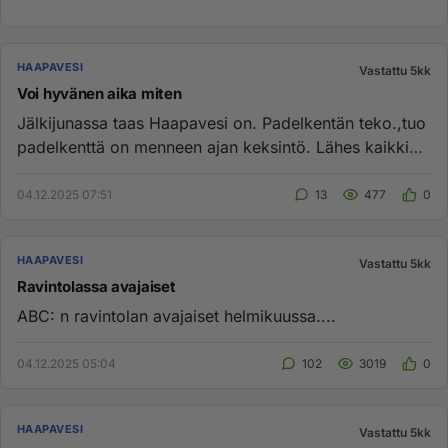
HAAPAVESI
Vastattu 5kk
Voi hyvänen aika miten
Jälkijunassa taas Haapavesi on. Padelkentän teko.,tuo
padelkenttä on menneen ajan keksintö. Lähes kaikki
kentät sinne mi...
04.12.2025 07:51
13
477
0
HAAPAVESI
Vastattu 5kk
Ravintolassa avajaiset
ABC: n ravintolan avajaiset helmikuussa....
04.12.2025 05:04
102
3019
0
HAAPAVESI
Vastattu 5kk