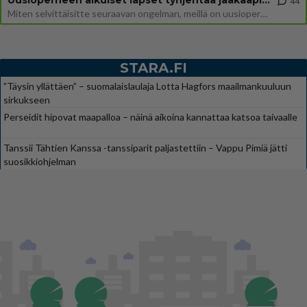
Uusioperheen aikuiset lapset tyhjentää jääkaapin käydessään
44
Miten selvittäisitte seuraavan ongelman, meillä on uusioperhe, minulla teini-ikäiset lapset ja puolisolla aikuiset, jotk
STARA.FI
”Täysin yllättäen” – suomalaislaulaja Lotta Hagfors maailmankuuluun
sirkukseen
Perseidit hipovat maapalloa – näinä aikoina kannattaa katsoa taivaalle
Tanssii Tähtien Kanssa -tanssiparit paljastettiin – Vappu Pimiä jätti
suosikkiohjelman