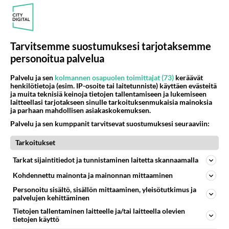
ja Oulun Hallit...
02.12.2025 11:02
23
653
0
Tarvitsemme suostumuksesi tarjotaksemme
HAAPAVESI
personoitua palvelua
Vastattu 5kk
Siivous Kotipalvelu Jenny
Palvelu ja sen
kolmannen osapuolen toimittajat (73)
keräävät
Onko hintansa väärtti, viikko siivousta ajattelin teettää.
henkilötietoja (esim. IP-osoite tai laitetunniste) käyttäen evästeitä
ja muita teknisiä keinoja tietojen tallentamiseen ja lukemiseen
Haapavedellä. Iso omakotitalo....
laitteellasi tarjotakseen sinulle tarkoituksenmukaisia mainoksia
ja parhaan mahdollisen asiakaskokemuksen.
02.12.2025 08:23
11
1104
0
Palvelu ja sen kumppanit tarvitsevat suostumuksesi seuraaviin:
Tarkoitukset
HAAPAVESI
Vastattu 5kk
Tarkat sijaintitiedot ja tunnistaminen laitetta skannaamalla
Sapettaa julmetusti talon osto Haapavedeltä
Kohdennettu mainonta ja mainonnan mittaaminen
Ostettiin talo kolomisen vuotta sitte Haapaveeltä,
Personoitu sisältö, sisällön mittaaminen, yleisötutkimus ja
vaikka meillä oli tonttivaraus Ylivieskasta ja pankista
palvelujen kehittäminen
myönnetty tal...
Tietojen tallentaminen laitteelle ja/tai laitteella olevien
01.12.2025 15:19
55
1674
0
tietojen käyttö