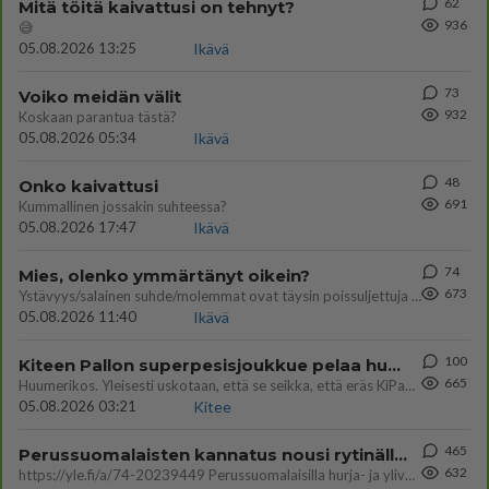
62
Mitä töitä kaivattusi on tehnyt?
936
😅
05.08.2026 13:25
Ikävä
73
Voiko meidän välit
932
Koskaan parantua tästä?
05.08.2026 05:34
Ikävä
48
Onko kaivattusi
691
Kummallinen jossakin suhteessa?
05.08.2026 17:47
Ikävä
74
Mies, olenko ymmärtänyt oikein?
673
Ystävyys/salainen suhde/molemmat ovat täysin poissuljettuja asioita? Nainen
05.08.2026 11:40
Ikävä
100
Kiteen Pallon superpesisjoukkue pelaa huumeiden vaikutuksen alaisena
665
Huumerikos. Yleisesti uskotaan, että se seikka, että eräs KiPan pelaaja kärähtää huumeista, on vain jäävuoren huippu. M
05.08.2026 03:21
Kitee
465
Perussuomalaisten kannatus nousi rytinällä Ylen tänään julkaisemassa tuoreimmassa gallup-kyselyssä.
632
https://yle.fi/a/74-20239449 Perussuomalaisilla hurja- ja ylivoimaisesti suurin nousu tässä uudessa Ylen gallupissa. Kyl