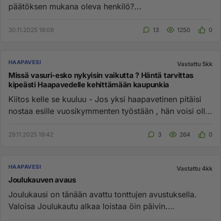
päätöksen mukana oleva henkilö?...
30.11.2025 18:08
13
1250
0
HAAPAVESI
Vastattu 5kk
Missä vasuri-esko nykyisin vaikutta ? Häntä tarvittas
kipeästi Haapavedelle kehittämään kaupunkia
Kiitos kelle se kuuluu - Jos yksi haapavetinen pitäisi
nostaa esille vuosikymmenten työstään , hän voisi olla
aivan peru...
29.11.2025 19:42
3
264
0
HAAPAVESI
Vastattu 4kk
Joulukauven avaus
Joulukausi on tänään avattu tonttujen avustuksella.
Valoisa Joulukautu alkaa loistaa öin päivin.
Puurokauhasta myös saa ...