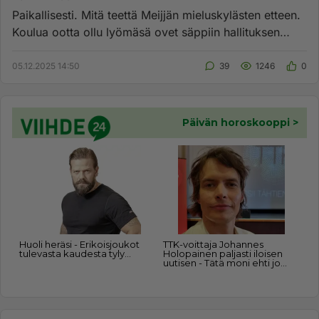
Paikallisesti. Mitä teettä Meijjän mieluskylästen etteen.
Koulua ootta ollu lyömäsä ovet säppiin hallituksen
pöyvässä. ...
05.12.2025 14:50
39
1246
0