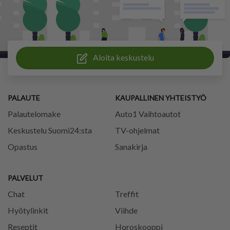
Aloita keskustelu
PALAUTE
KAUPALLINEN YHTEISTYÖ
Palautelomake
Auto1 Vaihtoautot
Keskustelu Suomi24:sta
TV-ohjelmat
Opastus
Sanakirja
PALVELUT
Chat
Treffit
Hyötylinkit
Viihde
Reseptit
Horoskooppi