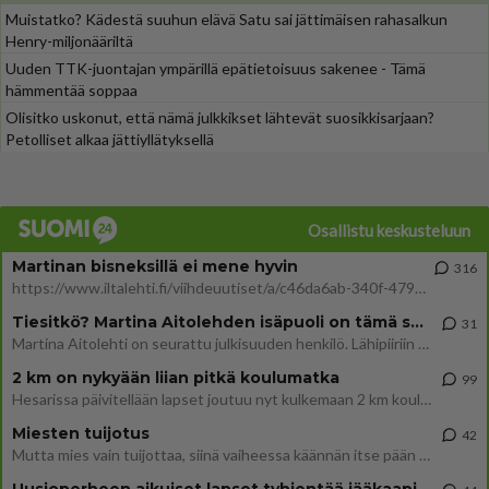
Muistatko? Kädestä suuhun elävä Satu sai jättimäisen rahasalkun
Henry-miljonääriltä
Uuden TTK-juontajan ympärillä epätietoisuus sakenee - Tämä
hämmentää soppaa
Olisitko uskonut, että nämä julkkikset lähtevät suosikkisarjaan?
Petolliset alkaa jättiyllätyksellä
Osallistu keskusteluun
Martinan bisneksillä ei mene hyvin
316
https://www.iltalehti.fi/viihdeuutiset/a/c46da6ab-340f-4790-aaa7-0865eed2336 Yrityksen konkurssihakemus on tullut kärä
Tiesitkö? Martina Aitolehden isäpuoli on tämä suosittu laulaja
31
Martina Aitolehti on seurattu julkisuuden henkilö. Lähipiiriin mahtuu muitakin tunnettuja henkilöitä. Tiesitkö, että Ma
2 km on nykyään liian pitkä koulumatka
99
Hesarissa päivitellään lapset joutuu nyt kulkemaan 2 km kouluun jösses. Ruostefillarilla tuo matka menee vaikka miten äk
Miesten tuijotus
42
Mutta mies vain tuijottaa, siinä vaiheessa käännän itse pään pois. Mikä juttu? Yleensä jos joku tuijottaa tai katsoo, hä