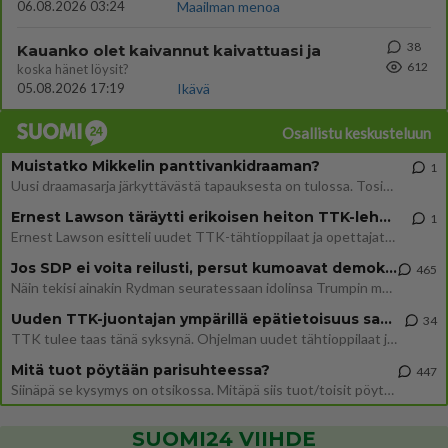
06.08.2026 03:24
Maailman menoa
38
Kauanko olet kaivannut kaivattuasi ja
612
koska hänet löysit?
05.08.2026 17:19
Ikävä
Osallistu keskusteluun
Muistatko Mikkelin panttivankidraaman?
1
Uusi draamasarja järkyttävästä tapauksesta on tulossa. Tositapahtumiin perustuva sarja ammentaa vuoden 1986 Mikkelin pan
Ernest Lawson täräytti erikoisen heiton TTK-lehdistötilaisuudessa: " Onko tässä tarkoituksena...?"
1
Ernest Lawson esitteli uudet TTK-tähtioppilaat ja opettajat torstaina 6.8. lehdistölle. Tulevalla kaudella on yksi hausk
Jos SDP ei voita reilusti, persut kumoavat demokratian Suomesta
465
Näin tekisi ainakin Rydman seuratessaan idolinsa Trumpin mallia https://www.is.fi/politiikka/art-2000012187244.html
Uuden TTK-juontajan ympärillä epätietoisuus sakenee - Nyt MTV hämmentää soppaa
34
TTK tulee taas tänä syksynä. Ohjelman uudet tähtioppilaat julkistetaan torstaina 6. elokuuta klo 14 alkavassa lehdistö
Mitä tuot pöytään parisuhteessa?
447
Siinäpä se kysymys on otsikossa. Mitäpä siis tuot/toisit pöytään parisuhteessa? Oletko mies vai nainen? Koetko sen mitä
SUOMI24 VIIHDE