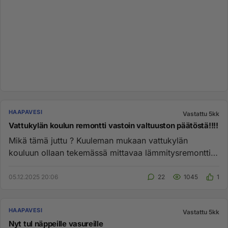
HAAPAVESI
Vastattu 5kk
Vattukylän koulun remontti vastoin valtuuston päätöstä!!!!
Mikä tämä juttu ? Kuuleman mukaan vattukylän
kouluun ollaan tekemässä mittavaa lämmitysremonttia.
Kymmeniä ja kymmeniä t...
05.12.2025 20:06
22
1045
1
HAAPAVESI
Vastattu 5kk
Nyt tul näppeille vasureille