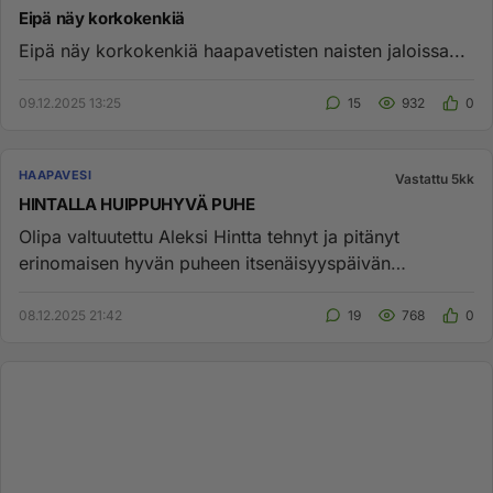
Eipä näy korkokenkiä
Eipä näy korkokenkiä haapavetisten naisten jaloissa...
09.12.2025 13:25
15
932
0
HAAPAVESI
Vastattu 5kk
HINTALLA HUIPPUHYVÄ PUHE
Olipa valtuutettu Aleksi Hintta tehnyt ja pitänyt
erinomaisen hyvän puheen itsenäisyyspäivän
seppeleiden laskussa!...
08.12.2025 21:42
19
768
0