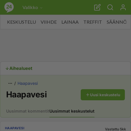
Valikko
KESKUSTELU
VIIHDE
LAINAA
TREFFIT
SÄÄNNÖT
Aihealueet
Haapavesi
Haapavesi
Uusi keskustelu
Uusimmat kommentit
Uusimmat keskustelut
HAAPAVESI
Vastattu 5kk