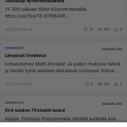
Joululahja hyvinvointialueelta
Yli 300 pääsee töihin kilometritehtaille.
https://yle.fi/a/74-20196438...
03.12.2025 04:38
21
376
0
HAAPAVESI
Vastattu 5kk
Lämpimät Onnittelut
kotiseutumies Matti Aholalle! Ja paljon mukavia hetkiä
ja hikistä työtä edelleen tärkeässä roolissasi! Kiitos!...
02.12.2025 22:05
5
335
0
HAAPAVESI
Vastattu 2kk
Ärrä sulukee 70 kioskin luukut
Aijaijai. Pohojois-Pohojanmalla näyttää surkialta kun
kolome kioskia varmasti jää. Vaan Raahe Haukipudas