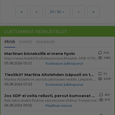
29
/
30
LUETUIMMAT KESKUSTELUT
PÄIVÄ
VIIKKO
KUUKAUSI
316
Martinan bisneksillä ei mene hyvin
1482
https://www.iltalehti.fi/viihdeuutiset/a/c46da6ab-340f-4790-aaa7-0865eed2336 Yrityksen konkurssihakemus on tullut kärä
05.08.2026 05:51
Kotimaiset julkkisjuorut
31
Tiesitkö? Martina Aitolehden isäpuoli on tämä suosittu laulaja
1209
Martina Aitolehti on seurattu julkisuuden henkilö. Lähipiiriin mahtuu muitakin tunnettuja henkilöitä. Tiesitkö, että Ma
05.08.2026 07:23
Kotimaiset julkkisjuorut
465
Jos SDP ei voita reilusti, persut kumoavat demokratian Suomesta
979
Näin tekisi ainakin Rydman seuratessaan idolinsa Trumpin mallia https://www.is.fi/politiikka/art-2000012187244.html
06.08.2026 09:02
Maailman menoa