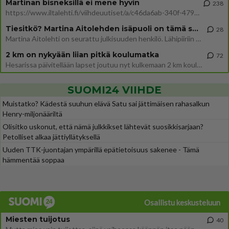
Martinan bisneksillä ei mene hyvin
238
https://www.iltalehti.fi/viihdeuutiset/a/c46da6ab-340f-4790-aaa7-0865eed2336 Yrityksen konkurssihakemus on tullut kärä
Tiesitkö? Martina Aitolehden isäpuoli on tämä suosittu laulaja
28
Martina Aitolehti on seurattu julkisuuden henkilö. Lähipiiriin mahtuu muitakin tunnettuja henkilöitä. Tiesitkö, että Ma
2 km on nykyään liian pitkä koulumatka
72
Hesarissa päivitellään lapset joutuu nyt kulkemaan 2 km kouluun jösses. Ruostefillarilla tuo matka menee vaikka miten äk
SUOMI24 VIIHDE
Muistatko? Kädestä suuhun elävä Satu sai jättimäisen rahasalkun
Henry-miljonääriltä
Olisitko uskonut, että nämä julkkikset lähtevät suosikkisarjaan?
Petolliset alkaa jättiyllätyksellä
Uuden TTK-juontajan ympärillä epätietoisuus sakenee - Tämä
hämmentää soppaa
Osallistu keskusteluun
Miesten tuijotus
40