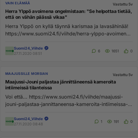
VAIN ELÄMÄÄ
Vastattu 5v
Herra Ylppö avoimena ongelmistaan: "Se helpottaa tietää,
että on vähän päässä vikaa"
Herra Ylppö on kyllä täynnä karismaa ja lavasähinää!
https://www.suomi24.fi/viihde/herra-ylppo-avoimena-
ongelmistaan-se-...
Suomi24_Viihde
6
1651
0
27.11.2020 08:51
MAAJUSSILLE MORSIAN
Vastattu 5v
Maajussi-Jouni paljastaa jännittäneensä kameroita
intiimeissä tilanteissa
Voi että... https://www.suomi24.fi/viihde/maajussi-
jouni-paljastaa-jannittaneensa-kameroita-intiimeissa-
tilanteissa-meni...
Suomi24_Viihde
1
191
0
27.11.2020 08:48