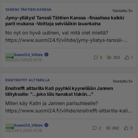
TANSSII TÄHTIEN KANSSA
Vastattu 3v
Jymy-yllätys! Tanssii Tähtien Kanssa -finaalissa kaikki
parit mukana -Voittaja selviääkin lauantaina
No nyt on hyvä uutinen, vai mitä olet mieltä?
https://www.suomi24.fi/viihde/jymy-yllatys-tanssii-
tahtien-kanssa-finaali...
Suomi24_Viihde
3
333
1
25.11.2020 10:13
ENSITREFFIT ALTTARILLA
Vastattu 5v
Ensitrefft alttarilla Kati pyyhkii kyyneliään Jannen
tilitykselle: "...joko löis hanskat tiskiin..."
Miten käy Katin ja Jannen parisuhteelle?
https://www.suomi24.fi/viihde/ensitrefft-alttarilla-kati-
pyyhkii-kyyneliaan-jan...
Suomi24_Viihde
2
692
0
24.11.2020 10:18