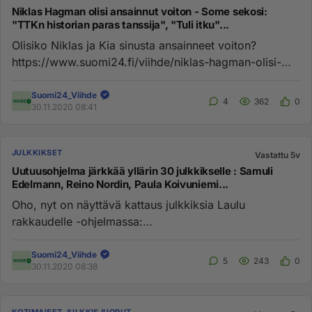
Niklas Hagman olisi ansainnut voiton - Some sekosi:
"TTKn historian paras tanssija", "Tuli itku"...
Olisiko Niklas ja Kia sinusta ansainneet voiton?
https://www.suomi24.fi/viihde/niklas-hagman-olisi-
ansainnut-voiton-some...
Suomi24_Viihde
4
362
0
30.11.2020 08:41
JULKKIKSET
Vastattu 5v
Uutuusohjelma järkkää yllärin 30 julkkikselle : Samuli
Edelmann, Reino Nordin, Paula Koivuniemi...
Oho, nyt on näyttävä kattaus julkkiksia Laulu
rakkaudelle -ohjelmassa:
https://www.suomi24.fi/viihde/laulu-rakkaudelle-3...
Suomi24_Viihde
5
243
0
30.11.2020 08:38