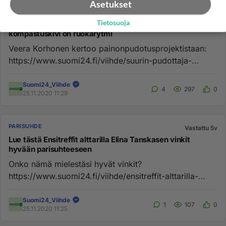
Asetukset
LAIHDUTUS
Vastattu 5v
Tietosuoja
Suurin pudottaja -kisaaja Veera Korhosen suurin
kompastuskivi on ruokarytmi
Veera Korhonen kertoo painonpudotusprojektistaan:
https://www.suomi24.fi/viihde/suurin-pudottaja-
finalisti-veera-korhone...
Suomi24_Viihde
4
297
0
25.11.2020 11:29
PARISUHDE
Vastattu 5v
Lue tästä Ensitreffit alttarilla Elina Tanskasen vinkit
hyvään parisuhteeseen
Onko nämä mielestäsi hyvät vinkit?
https://www.suomi24.fi/viihde/ensitreffit-alttarilla-
elina-tanskanen-antaa-vinkit-hyv...
Suomi24_Viihde
1
107
0
25.11.2020 11:25