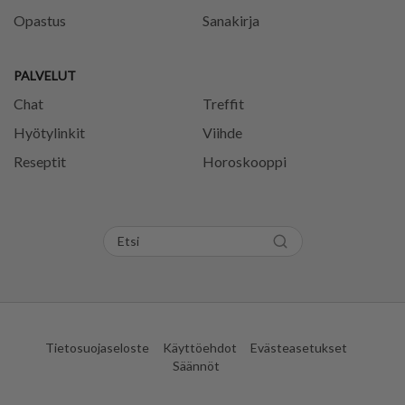
Opastus
Sanakirja
PALVELUT
Chat
Treffit
Hyötylinkit
Viihde
Reseptit
Horoskooppi
Tietosuojaseloste
Käyttöehdot
Evästeasetukset
Säännöt