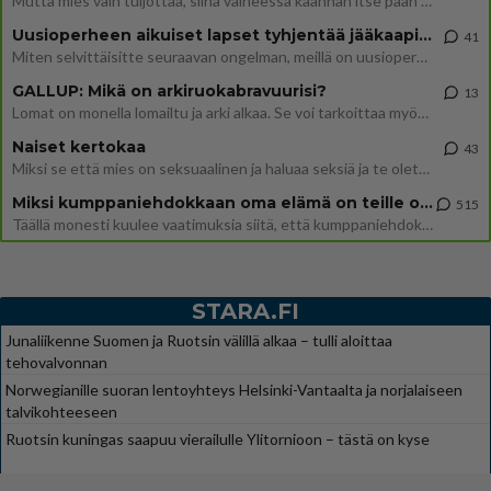
Mutta mies vain tuijottaa, siinä vaiheessa käännän itse pään pois. Mikä juttu? Yleensä jos joku tuijottaa tai katsoo, hä
Uusioperheen aikuiset lapset tyhjentää jääkaapin käydessään
41
Miten selvittäisitte seuraavan ongelman, meillä on uusioperhe, minulla teini-ikäiset lapset ja puolisolla aikuiset, jotk
GALLUP: Mikä on arkiruokabravuurisi?
13
Lomat on monella lomailtu ja arki alkaa. Se voi tarkoittaa myös sitä, että grillailut on grillattu ja palataan arjen ruo
Naiset kertokaa
43
Miksi se että mies on seksuaalinen ja haluaa seksiä ja te olette hänen mielestänne haluttava on vastenmielistä? Mikä sii
Miksi kumppaniehdokkaan oma elämä on teille ongelma?
515
Täällä monesti kuulee vaatimuksia siitä, että kumppaniehdokkaalla ei saisi olla lemmikkejä, lapsia, kavereita, eksiä, su
STARA.FI
Junaliikenne Suomen ja Ruotsin välillä alkaa – tulli aloittaa
tehovalvonnan
Norwegianille suoran lentoyhteys Helsinki-Vantaalta ja norjalaiseen
talvikohteeseen
Ruotsin kuningas saapuu vierailulle Ylitornioon – tästä on kyse