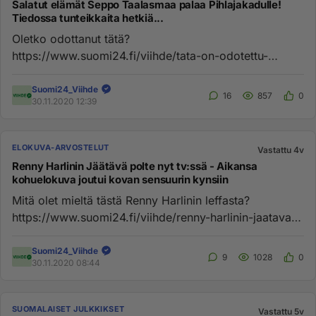
Salatut elämät Seppo Taalasmaa palaa Pihlajakadulle!
Tiedossa tunteikkaita hetkiä...
Oletko odottanut tätä?
https://www.suomi24.fi/viihde/tata-on-odotettu-
salatut-elamat-seppo-taalasmaa-palaa-pihlajakadull...
Suomi24_Viihde
16
857
0
30.11.2020 12:39
ELOKUVA-ARVOSTELUT
Vastattu 4v
Renny Harlinin Jäätävä polte nyt tv:ssä - Aikansa
kohuelokuva joutui kovan sensuurin kynsiin
Mitä olet mieltä tästä Renny Harlinin leffasta?
https://www.suomi24.fi/viihde/renny-harlinin-jaatava-
polte-nyt-tv-ssa-ai...
Suomi24_Viihde
9
1028
0
30.11.2020 08:44
SUOMALAISET JULKKIKSET
Vastattu 5v