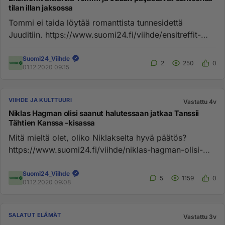
tilan illan jaksossa
Tommi ei taida löytää romanttista tunnesidettä
Juuditiin. https://www.suomi24.fi/viihde/ensitreffit-
alttarilla-tommi-ja-...
Suomi24_Viihde
2
250
0
01.12.2020 09:15
VIIHDE JA KULTTUURI
Vastattu 4v
Niklas Hagman olisi saanut halutessaan jatkaa Tanssii
Tähtien Kanssa -kisassa
Mitä mieltä olet, oliko Niklakselta hyvä päätös?
https://www.suomi24.fi/viihde/niklas-hagman-olisi-
saanut-halutessaan-ja...
Suomi24_Viihde
5
1159
0
01.12.2020 09:08
SALATUT ELÄMÄT
Vastattu 3v