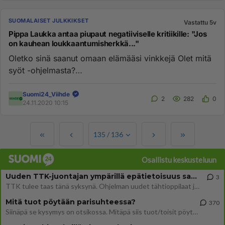
SUOMALAISET JULKKIKSET
Vastattu 5v
Pippa Laukka antaa piupaut negatiiviselle kritiikille: "Jos
on kauhean loukkaantumisherkkä..."
Oletko sinä saanut omaan elämääsi vinkkejä Olet mitä
syöt -ohjelmasta?
https://www.suomi24.fi/viihde/pippa-laukka-antaa-p...
Suomi24_Viihde
2
282
0
24.11.2020 10:15
135
/
136
Osallistu keskusteluun
Uuden TTK-juontajan ympärillä epätietoisuus sakenee - Nyt MTV hämmentää soppaa
3
TTK tulee taas tänä syksynä. Ohjelman uudet tähtioppilaat julkistetaan torstaina 6. elokuuta klo 14 alkavassa lehdistö
Mitä tuot pöytään parisuhteessa?
370
Siinäpä se kysymys on otsikossa. Mitäpä siis tuot/toisit pöytään parisuhteessa? Oletko mies vai nainen? Koetko sen mitä