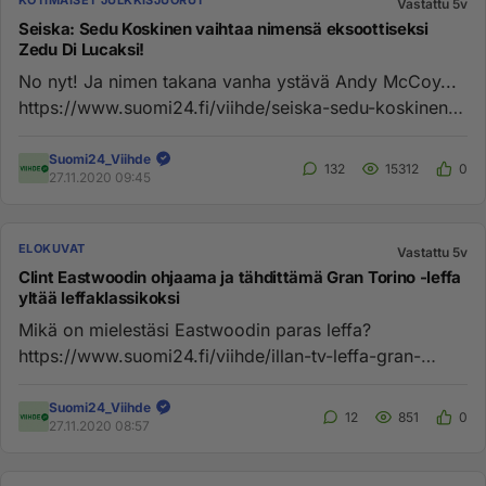
KOTIMAISET JULKKISJUORUT
Vastattu 5v
Seiska: Sedu Koskinen vaihtaa nimensä eksoottiseksi
Zedu Di Lucaksi!
No nyt! Ja nimen takana vanha ystävä Andy McCoy...
https://www.suomi24.fi/viihde/seiska-sedu-koskinen-
vaihtaa-nimensa-ek...
Suomi24_Viihde
132
15312
0
27.11.2020 09:45
ELOKUVAT
Vastattu 5v
Clint Eastwoodin ohjaama ja tähdittämä Gran Torino -leffa
yltää leffaklassikoksi
Mikä on mielestäsi Eastwoodin paras leffa?
https://www.suomi24.fi/viihde/illan-tv-leffa-gran-
torino-popparit-esiin-ja-hy...
Suomi24_Viihde
12
851
0
27.11.2020 08:57