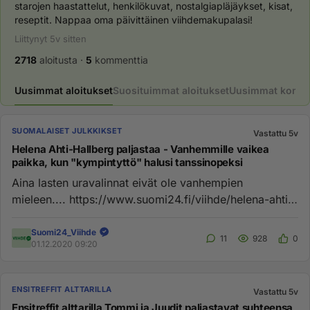
starojen haastattelut, henkilökuvat, nostalgiapläjäykset, kisat, 
reseptit. Nappaa oma päivittäinen viihdemakupalasi!
Liittynyt
5v
sitten
2718
aloitusta
·
5
kommenttia
Uusimmat aloitukset
Suosituimmat aloitukset
Uusimmat komme
SUOMALAISET JULKKIKSET
Vastattu 5v
Helena Ahti-Hallberg paljastaa - Vanhemmille vaikea
paikka, kun "kympintyttö" halusi tanssinopeksi
Aina lasten uravalinnat eivät ole vanhempien
mieleen.... https://www.suomi24.fi/viihde/helena-ahti-
hallberg-paljastaa-va...
Suomi24_Viihde
11
928
0
01.12.2020 09:20
ENSITREFFIT ALTTARILLA
Vastattu 5v
Ensitreffit alttarilla Tommi ja Juudit paljastavat suhteensa