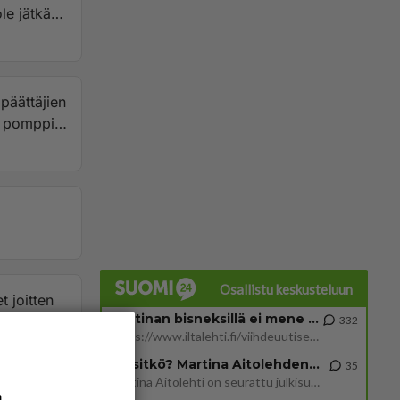
le jätkä
 päättäjien
at pomppii
Osallistu keskusteluun
t joitten
Martinan bisneksillä ei mene hyvin
lisuutta !
332
https://www.iltalehti.fi/viihdeuutiset/a/c46da6ab-340f-4790-aaa7-0865eed2336 Yrityksen konkurssihakemus on tullut kärä
Tiesitkö? Martina Aitolehden isäpuoli on tämä suosittu laulaja
35
Martina Aitolehti on seurattu julkisuuden henkilö. Lähipiiriin mahtuu muitakin tunnettuja henkilöitä. Tiesitkö, että Ma
a