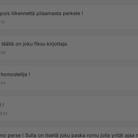
 tulossa paistaa punanen ja se yksi sitten joutuu siinä seis
htään ketään jonka mielestä tämä on jotenkin järkevää ja fi
 pois liikennettä pilaamasta perkele !
alauta ole mitään järkeä perkele ! Pelkkkää kyykytystä byro
:10
täällä on joku fiksu kirjottaja.
0:09
 homostelija !
0:04
 !
3:24
o perse ! Sulla on itsellä joku paska romu jolla yrität ajaa