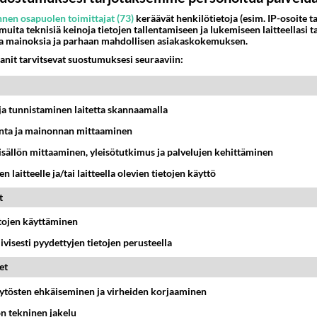
ä iso perse !
nen osapuolen toimittajat (73)
keräävät henkilötietoja (esim. IP-osoite ta
:15
 muita teknisiä keinoja tietojen tallentamiseen ja lukemiseen laitteellasi t
a mainoksia ja parhaan mahdollisen asiakaskokemuksen.
anit tarvitsevat suostumuksesi seuraaviin:
erkele+että+on+typerä+viesti+!+Koita+sinä+pikku+homo+v
2:49
t ja tunnistaminen laitetta skannaamalla
ta ja mainonnan mittaaminen
näkee+noin+typerän+kommentin+missään+,!
sisällön mittaaminen, yleisötutkimus ja palvelujen kehittäminen
3:57
n laitteelle ja/tai laitteella olevien tietojen käyttö
t
kkari+menee+nyt+vaan+rekisteröimään+sen+nikin+vai+onk
etojen käyttäminen
3:57
iivisesti pyydettyjen tietojen perusteella
et
rse+!+Mikä+se+pikkuruikuttajan+nikki+on+vai+eikö+reppa
äytösten ehkäiseminen ja virheiden korjaaminen
2:50
ön tekninen jakelu