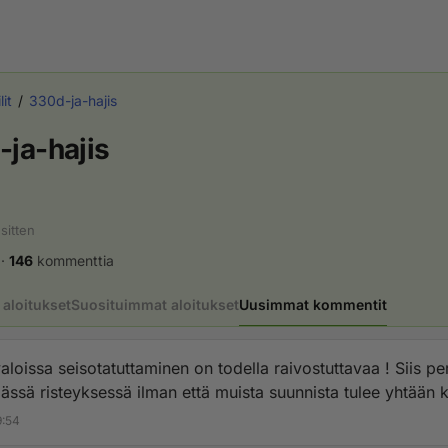
lit
330d-ja-hajis
ja-hajis
sitten
·
146
kommenttia
aloitukset
Suosituimmat aloitukset
Uusimmat kommentit
aloissa seisotatuttaminen on todella raivostuttavaa ! Siis pe
jässä risteyksessä ilman että muista suunnista tulee yhtään 
it mennä mutta valot on säädety siten perseelteen että muil
9:54
mistä ei ole tulossa ketään palaa helvetti vihreä ja sille suun