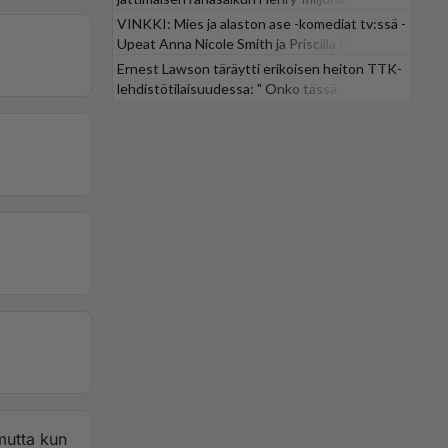
omaan. Onko
VINKKI: Mies ja alaston ase -komediat tv:ssä -
ksua? Ei
Upeat Anna Nicole Smith ja Priscilla Presley
graattien
mukana
Ernest Lawson täräytti erikoisen heiton TTK-
lehdistötilaisuudessa: " Onko tässä
tarkoituksena...?"
 mutta kun