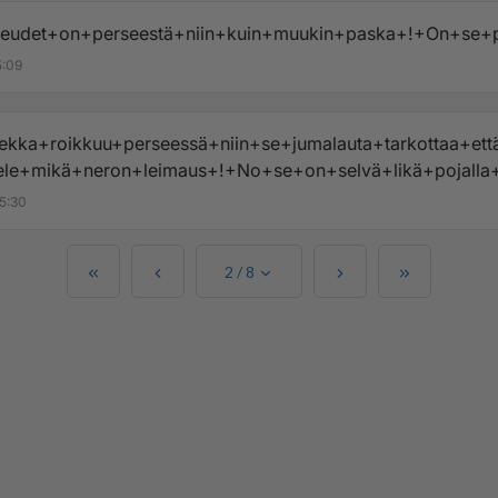
peudet+on+perseestä+niin+kuin+muukin+paska+!+On+se+per
5:09
ekka+roikkuu+perseessä+niin+se+jumalauta+tarkottaa+että
ele+mikä+neron+leimaus+!+No+se+on+selvä+likä+pojalla
5:30
2
/
8