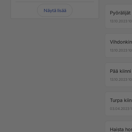
joku olisi
Näytä lisää
missään y
Pyörälijät
tässä jum
13.10.2023 10
toimesta !
Vihdonkin 
13.10.2023 1
Pää kiinni
13.10.2023 1
Turpa kiini
03.04.2023 1
Haista hom