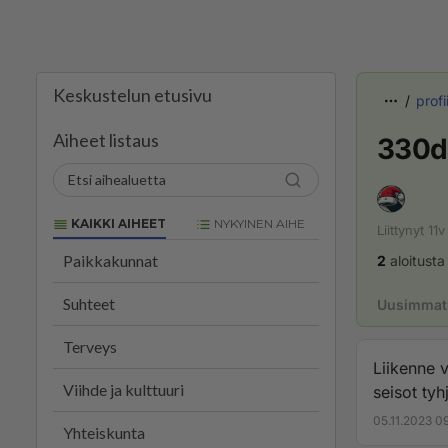
Keskustelun etusivu
profii
Aiheet listaus
330d-
KAIKKI AIHEET
NYKYINEN AIHE
Liittynyt
11v
Paikkakunnat
2
aloitusta
Suhteet
Uusimmat 
Terveys
Liikenne v
Viihde ja kulttuuri
seisot tyh
hyvin vois
05.11.2023 0
Yhteiskunta
suunnille 