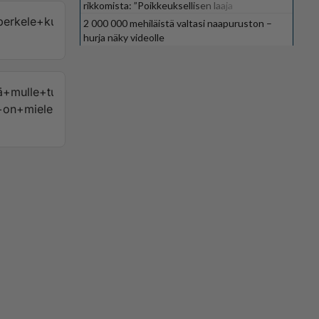
rikkomista: ”Poikkeuksellisen laaja
kokonaisuus”
kele+kun+niillä+pitää+liikenne+jumalauta+sotkea+!
2 000 000 mehiläistä valtasi naapuruston –
hurja näky videolle
+mulle+turvallisuus+ei+ole+tärkeää+?
+on+mielessä+kun+sitä+noin+hoet+mutta+muuta+sulle+ei