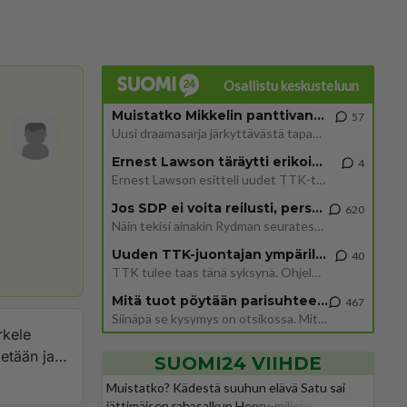
Osallistu keskusteluun
Muistatko Mikkelin panttivankidraaman?
57
Uusi draamasarja järkyttävästä tapauksesta on tulossa. Tositapahtumiin perustuva sarja ammentaa vuoden 1986 Mikkelin pan
Ernest Lawson täräytti erikoisen heiton TTK-lehdistötilaisuudessa: " Onko tässä tarkoituksena...?"
4
Ernest Lawson esitteli uudet TTK-tähtioppilaat ja opettajat torstaina 6.8. lehdistölle. Tulevalla kaudella on yksi hausk
Jos SDP ei voita reilusti, persut kumoavat demokratian Suomesta
620
Näin tekisi ainakin Rydman seuratessaan idolinsa Trumpin mallia https://www.is.fi/politiikka/art-2000012187244.html
Uuden TTK-juontajan ympärillä epätietoisuus sakenee - Nyt MTV hämmentää soppaa
40
TTK tulee taas tänä syksynä. Ohjelman uudet tähtioppilaat julkistetaan torstaina 6. elokuuta klo 14 alkavassa lehdistö
Mitä tuot pöytään parisuhteessa?
467
Siinäpä se kysymys on otsikossa. Mitäpä siis tuot/toisit pöytään parisuhteessa? Oletko mies vai nainen? Koetko sen mitä
rkele
ketään ja
SUOMI24 VIIHDE
le
Muistatko? Kädestä suuhun elävä Satu sai
nalle mistä
jättimäisen rahasalkun Henry-miljonääriltä