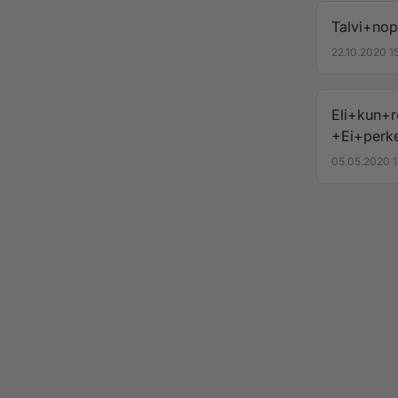
Talvi+no
22.10.2020 1
Eli+kun+r
+Ei+perk
05.05.2020 1