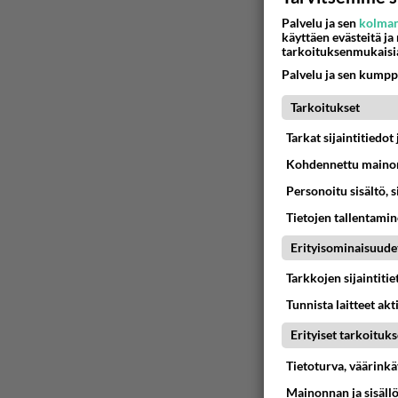
Haista sin
Palvelu ja sen
kolman
23.11.2022 12
käyttäen evästeitä ja
tarkoituksenmukaisi
Palvelu ja sen kumpp
No+voi+p
Tarkoitukset
08.06.2022 1
Tarkat sijaintitiedo
Kohdennettu mainon
Harvoin+
Personoitu sisältö, 
19.03.2022 1
Tietojen tallentamine
Erityisominaisuude
Pikkurun
Tarkkojen sijaintiti
19.03.2022 1
Tunnista laitteet akt
Erityiset tarkoituks
Haista+pe
Tietoturva, väärink
18.03.2022 1
Mainonnan ja sisäll