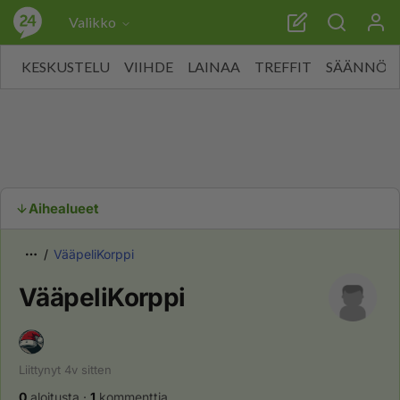
Valikko
KESKUSTELU
VIIHDE
LAINAA
TREFFIT
SÄÄNNÖT
Aihealueet
VääpeliKorppi
VääpeliKorppi
Liittynyt
4v
sitten
0
aloitusta
·
1
kommenttia