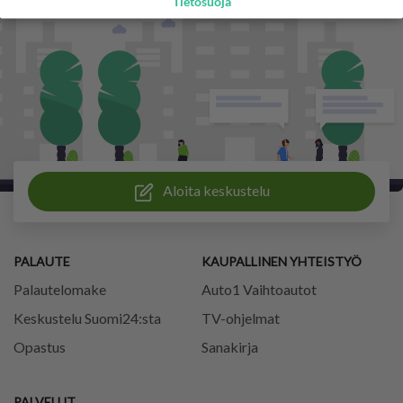
Tietosuoja
Aloita keskustelu
PALAUTE
KAUPALLINEN YHTEISTYÖ
Palautelomake
Auto1 Vaihtoautot
Keskustelu Suomi24:sta
TV-ohjelmat
Opastus
Sanakirja
PALVELUT