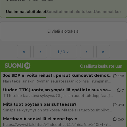
Uusimmat aloitukset
Suosituimmat aloitukset
Uusimmat komme
Ei vielä aloituksia.
1
/
0
Osallistu keskusteluun
Jos SDP ei voita reilusti, persut kumoavat demokratian Suomesta
198
Näin tekisi ainakin Rydman seuratessaan idolinsa Trumpin mallia https://www.is.fi/politiikka/art-2000012187244.html
Uuden TTK-juontajan ympärillä epätietoisuus sakenee - Nyt MTV hämmentää soppaa
7
TTK tulee taas tänä syksynä. Ohjelman uudet tähtioppilaat julkistetaan torstaina 6. elokuuta klo 14 alkavassa lehdistö
Mitä tuot pöytään parisuhteessa?
394
Siinäpä se kysymys on otsikossa. Mitäpä siis tuot/toisit pöytään parisuhteessa? Oletko mies vai nainen? Koetko sen mitä
Martinan bisneksillä ei mene hyvin
265
https://www.iltalehti.fi/viihdeuutiset/a/c46da6ab-340f-4790-aaa7-0865eed2336 Yrityksen konkurssihakemus on tullut kärä