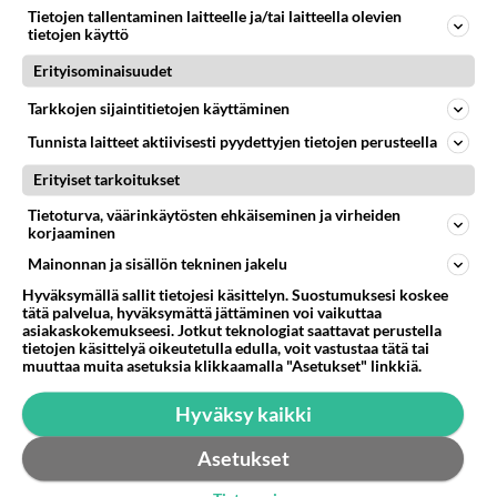
Tietojen tallentaminen laitteelle ja/tai laitteella olevien
Miten selvittäisitte seuraavan ongelman, meillä on uusioperhe, minulla teini-ikäiset lapset ja puolisolla aikuiset, jotk
tietojen käyttö
GALLUP: Mikä on arkiruokabravuurisi?
14
Erityisominaisuudet
Lomat on monella lomailtu ja arki alkaa. Se voi tarkoittaa myös sitä, että grillailut on grillattu ja palataan arjen ruo
Tarkkojen sijaintitietojen käyttäminen
Naiset kertokaa
43
Miksi se että mies on seksuaalinen ja haluaa seksiä ja te olette hänen mielestänne haluttava on vastenmielistä? Mikä sii
Tunnista laitteet aktiivisesti pyydettyjen tietojen perusteella
Erityiset tarkoitukset
Tietoturva, väärinkäytösten ehkäiseminen ja virheiden
STARA.FI
korjaaminen
Ellinoora Tanssii tähtien kanssa: ”Aika sanoa asioille ja elämälle joo”
Mainonnan ja sisällön tekninen jakelu
Hyväksymällä sallit tietojesi käsittelyn. Suostumuksesi koskee
Hesburger luopuu lastenateriasta – tilalle uusi ateriamalli
tätä palvelua, hyväksymättä jättäminen voi vaikuttaa
asiakaskokemukseesi. Jotkut teknologiat saattavat perustella
tietojen käsittelyä oikeutetulla edulla, voit vastustaa tätä tai
Blind Channel palaa tauoltaan – paluukonsertti marraskuussa
muuttaa muita asetuksia klikkaamalla "Asetukset" linkkiä.
Hyväksy kaikki
Asetukset