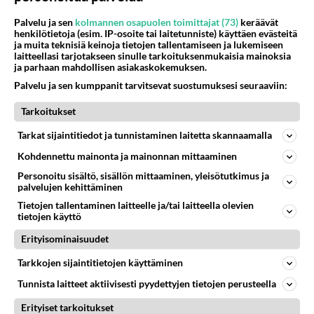
Jos SDP ei voita reilusti, persut kumoavat demokratian Suomesta
620
Palvelu ja sen
kolmannen osapuolen toimittajat (73)
keräävät
Näin tekisi ainakin Rydman seuratessaan idolinsa Trumpin mallia https://www.is.fi/politiikka/art-2000012187244.html
henkilötietoja (esim. IP-osoite tai laitetunniste) käyttäen evästeitä
ja muita teknisiä keinoja tietojen tallentamiseen ja lukemiseen
Uuden TTK-juontajan ympärillä epätietoisuus sakenee - Nyt MTV hämmentää soppaa
laitteellasi tarjotakseen sinulle tarkoituksenmukaisia mainoksia
45
ja parhaan mahdollisen asiakaskokemuksen.
TTK tulee taas tänä syksynä. Ohjelman uudet tähtioppilaat julkistetaan torstaina 6. elokuuta klo 14 alkavassa lehdistö
Palvelu ja sen kumppanit tarvitsevat suostumuksesi seuraaviin:
Mitä tuot pöytään parisuhteessa?
481
Siinäpä se kysymys on otsikossa. Mitäpä siis tuot/toisit pöytään parisuhteessa? Oletko mies vai nainen? Koetko sen mitä
Tarkoitukset
Tarkat sijaintitiedot ja tunnistaminen laitetta skannaamalla
SUOMI24 VIIHDE
Kohdennettu mainonta ja mainonnan mittaaminen
Luetuimmat: Aarne Pelkonen ja Noora Louhimo vihdoinkin yhdessä -
Tätä moni jo odotti
Personoitu sisältö, sisällön mittaaminen, yleisötutkimus ja
palvelujen kehittäminen
Esko Eerikäinen lopetti testosteronit kesäksi - Tämä ikävä vaikutus iski
heti
Tietojen tallentaminen laitteelle ja/tai laitteella olevien
tietojen käyttö
Huoli heräsi - Erikoisjoukot tulevasta kaudesta tyly paljastus
Erityisominaisuudet
Tarkkojen sijaintitietojen käyttäminen
Tunnista laitteet aktiivisesti pyydettyjen tietojen perusteella
Osallistu keskusteluun
Erityiset tarkoitukset