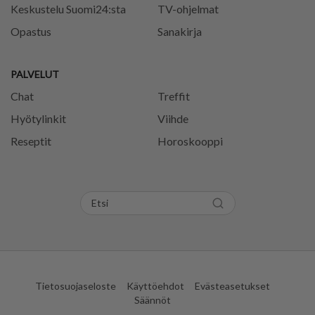
Keskustelu Suomi24:sta
TV-ohjelmat
Opastus
Sanakirja
PALVELUT
Chat
Treffit
Hyötylinkit
Viihde
Reseptit
Horoskooppi
Tietosuojaseloste
Käyttöehdot
Evästeasetukset
Säännöt