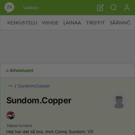
Valikko
KESKUSTELU
VIIHDE
LAINAA
TREFFIT
SÄÄNNÖT
Aihealueet
Sundom.Copper
Sundom.Copper
Vapaa kuvaus
Hej! har det så bra. mvh Conny Sundom, VD