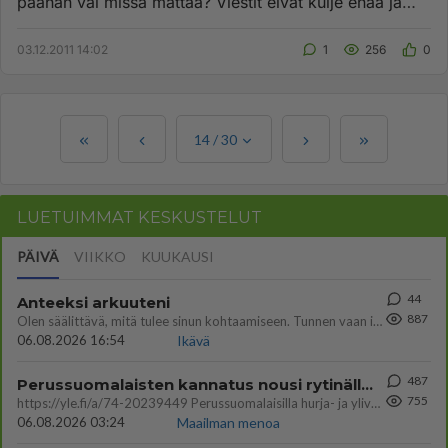
päähän vai missä mättää? Viestit eivät kulje enää ja
infosta palautuu...
03.12.2011 14:02
1
256
0
14
/
30
LUETUIMMAT KESKUSTELUT
PÄIVÄ
VIIKKO
KUUKAUSI
44
Anteeksi arkuuteni
887
Olen säälittävä, mitä tulee sinun kohtaamiseen. Tunnen vaan itseni todella epävarmaksi sun kanssa. Jos minun olisi pitän
06.08.2026 16:54
Ikävä
487
Perussuomalaisten kannatus nousi rytinällä Ylen tänään julkaisemassa tuoreimmassa gallup-kyselyssä.
755
https://yle.fi/a/74-20239449 Perussuomalaisilla hurja- ja ylivoimaisesti suurin nousu tässä uudessa Ylen gallupissa. Kyl
06.08.2026 03:24
Maailman menoa