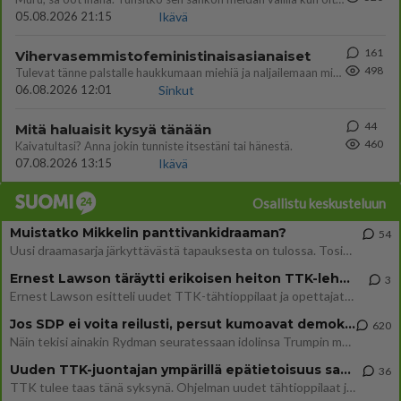
05.08.2026 21:15
Ikävä
161
Vihervasemmistofeministinaisasianaiset
498
Tulevat tänne palstalle haukkumaan miehiä ja naljailemaan miehelle, kehuvat olevansa heitä parempia. Itse asuvat MIEHE
06.08.2026 12:01
Sinkut
44
Mitä haluaisit kysyä tänään
460
Kaivatultasi? Anna jokin tunniste itsestäni tai hänestä.
07.08.2026 13:15
Ikävä
Osallistu keskusteluun
Muistatko Mikkelin panttivankidraaman?
54
Uusi draamasarja järkyttävästä tapauksesta on tulossa. Tositapahtumiin perustuva sarja ammentaa vuoden 1986 Mikkelin pan
Ernest Lawson täräytti erikoisen heiton TTK-lehdistötilaisuudessa: " Onko tässä tarkoituksena...?"
3
Ernest Lawson esitteli uudet TTK-tähtioppilaat ja opettajat torstaina 6.8. lehdistölle. Tulevalla kaudella on yksi hausk
Jos SDP ei voita reilusti, persut kumoavat demokratian Suomesta
620
Näin tekisi ainakin Rydman seuratessaan idolinsa Trumpin mallia https://www.is.fi/politiikka/art-2000012187244.html
Uuden TTK-juontajan ympärillä epätietoisuus sakenee - Nyt MTV hämmentää soppaa
36
TTK tulee taas tänä syksynä. Ohjelman uudet tähtioppilaat julkistetaan torstaina 6. elokuuta klo 14 alkavassa lehdistö