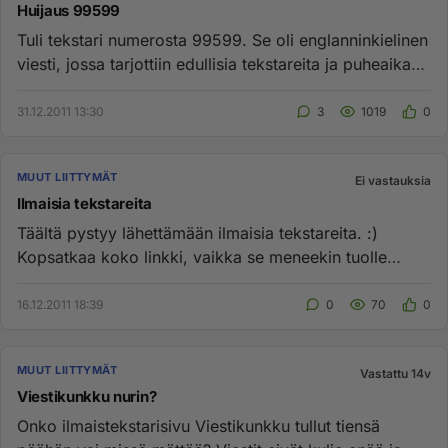
Huijaus 99599
Tuli tekstari numerosta 99599. Se oli englanninkielinen
viesti, jossa tarjottiin edullisia tekstareita ja puheaikaa
kun ...
31.12.2011 13:30
3
1019
0
MUUT LIITTYMÄT
Ei vastauksia
Ilmaisia tekstareita
Täältä pystyy lähettämään ilmaisia tekstareita. :)
Kopsatkaa koko linkki, vaikka se meneekin tuolle
siniselle jutulle, n...
16.12.2011 18:39
0
70
0
MUUT LIITTYMÄT
Vastattu 14v
Viestikunkku nurin?
Onko ilmaistekstarisivu Viestikunkku tullut tiensä