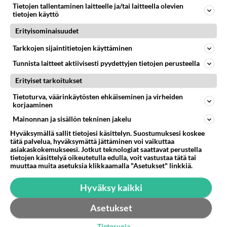
Tietojen tallentaminen laitteelle ja/tai laitteella olevien
http://liittymavertailu.blogspot.com/p/prepaid-liittyma-
tietojen käyttö
tarjoukset.html Nyt GoMobile prepaid-liittymä
Erityisominaisuudet
huipputarjoushint...
06.01.2012 21:21
1
125
0
Tarkkojen sijaintitietojen käyttäminen
Tunnista laitteet aktiivisesti pyydettyjen tietojen perusteella
Erityiset tarkoitukset
Tietoturva, väärinkäytösten ehkäiseminen ja virheiden
korjaaminen
Mainonnan ja sisällön tekninen jakelu
Hyväksymällä sallit tietojesi käsittelyn. Suostumuksesi koskee
tätä palvelua, hyväksymättä jättäminen voi vaikuttaa
asiakaskokemukseesi. Jotkut teknologiat saattavat perustella
tietojen käsittelyä oikeutetulla edulla, voit vastustaa tätä tai
muuttaa muita asetuksia klikkaamalla "Asetukset" linkkiä.
Hyväksy kaikki
Asetukset
Tietosuoja