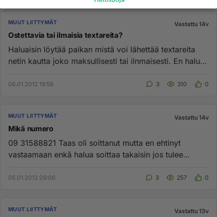
MUUT LIITTYMÄT
Vastattu 14v
Ostettavia tai ilmaisia textareita?
Haluaisin löytää paikan mistä voi lähettää textareita
netin kautta joko maksullisesti tai ilnmaisesti. En halua
mitään ...
06.01.2012 19:58
3
310
0
MUUT LIITTYMÄT
Vastattu 14v
Mikä numero
09 31588821 Taas oli soittanut mutta en ehtinyt
vastaamaan enkä halua soittaa takaisin jos tulee
kamalat laskut sitten...
05.01.2012 09:06
3
257
0
MUUT LIITTYMÄT
Vastattu 13v