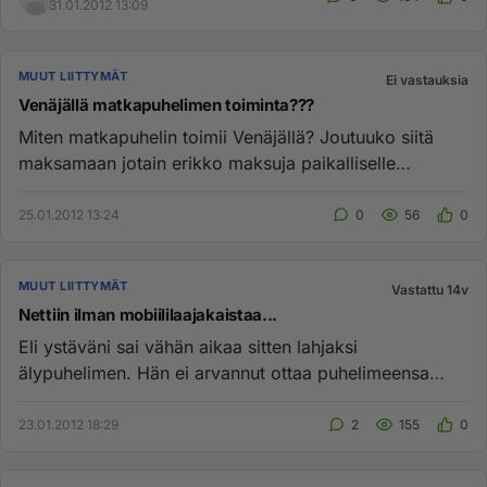
31.01.2012 13:09
MUUT LIITTYMÄT
Ei vastauksia
Venäjällä matkapuhelimen toiminta???
Miten matkapuhelin toimii Venäjällä? Joutuuko siitä
maksamaan jotain erikko maksuja paikalliselle
operaattorille? Olen m...
25.01.2012 13:24
0
56
0
MUUT LIITTYMÄT
Vastattu 14v
Nettiin ilman mobiililaajakaistaa...
Eli ystäväni sai vähän aikaa sitten lahjaksi
älypuhelimen. Hän ei arvannut ottaa puhelimeensa
nettiyhteyttä heti puhelim...
23.01.2012 18:29
2
155
0