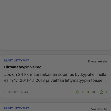
MUUT LIITTYMÄT
Ei vastauksia
Liittymätyypin vaihto
Jos on 24 kk määräaikainen sopimus kytkypuhelimella
esim 1.1.2011-1.1.2013 ja vaihtaa liittymätyypin toiseen
jatkuuko 24...
15.02.2012 07:44
0
64
0
MUUT LIITTYMÄT
Vastattu 1v