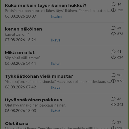
14
Kuka melkein täysi-ikäinen hukkui?
753
Poliisin mukaan nuori oli lähes täysi-ikäinen. Ennen iltakuutta tulleen ilmoituksen mukaan ihminen oli joutunut mahdoll
06.08.2026 20:09
Iisalmi
45
kenen näköinen
672
kaivattusi on ?
07.08.2026 16:24
Ikävä
41
Mikä on ollut
624
Söpöintä välillämme?
06.08.2026 14:44
Ikävä
30
Tykkäätköhän vielä minusta?
576
Yhtä paljon, kuin minä sinusta? Haaveissa ollaan kahdestaan, rauhassa ja lähennytään fyysisesti ja tutustutaan syvemmin
06.08.2026 07:42
Ikävä
32
Hyvännäköinen pakkaus
543
Olet hyvännäköinen pakkaus nainen.
06.08.2026 13:03
Ikävä
37
Olet ihana
520
Muru, sä oot ihana. Tunsitko sen sähkön meidän välillä kun oltiin ihan låhekkäin? 👩‍❤️‍👩❤️😼😘