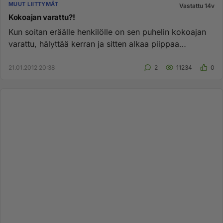
MUUT LIITTYMÄT
Vastattu 14v
Kokoajan varattu?!
Kun soitan eräälle henkilölle on sen puhelin kokoajan
varattu, hälyttää kerran ja sitten alkaa piippaa
varattua? Kiinni ...
21.01.2012 20:38
2
11234
0