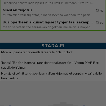
Hesarissa päivitellään lapset joutuu nyt kulkemaan 2 km kouluun jösses. Ruostefillarilla tuo matka menee vaikka miten äk
Miesten tuijotus
45
Mutta mies vain tuijottaa, siinä vaiheessa käännän itse pään pois. Mikä juttu? Yleensä jos joku tuijottaa tai katsoo, hä
Uusioperheen aikuiset lapset tyhjentää jääkaapin käydessään
59
Miten selvittäisitte seuraavan ongelman, meillä on uusioperhe, minulla teini-ikäiset lapset ja puolisolla aikuiset, jotk
STARA.FI
Mirella upealla rantalomalla Kreetalla: ”Nautittiin”
Tanssii Tähtien Kanssa -tanssiparit paljastettiin – Vappu Pimiä jätti
suosikkiohjelman
Hoitaja ei toimittanut potilaan valituskirjelmää eteenpäin – sairaalalle
huomautus