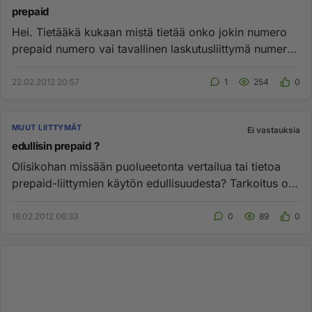
prepaid
Hei. Tietääkä kukaan mistä tietää onko jokin numero
prepaid numero vai tavallinen laskutusliittymä numero
joka on salain...
22.02.2012 20:57
1
254
0
MUUT LIITTYMÄT
Ei vastauksia
edullisin prepaid ?
Olisikohan missään puolueetonta vertailua tai tietoa
prepaid-liittymien käytön edullisuudesta? Tarkoitus on
hankkia tois...
18.02.2012 06:33
0
89
0