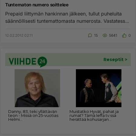
Tuntematon numero soittelee
Prepaid liittymän hankinnan jälkeen, tullut puheluita
säännöllisesti tuntemattomasta numerosta. Vastatessa
ei kuulu mitä...
12.02.2012 02:11
15
5641
0