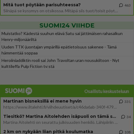
Mitä tuot pöytään parisuhteessa?
463
Siinäpä se kysymys on otsikossa. Mitäpä siis tuot/toisit pöytään parisuhteessa? Oletko mies vai nainen? Koetko sen mitä
SUOMI24 VIIHDE
Muistatko? Kädestä suuhun elävä Satu sai jättimäisen rahasalkun
Henry-miljonääriltä
Uuden TTK-juontajan ympärillä epätietoisuus sakenee - Tämä
hämmentää soppaa
Heroiiniaddiktin rooli sai John Travoltan uran nousukiitoon - Nyt
kulttileffa Pulp Fiction tv:stä
Osallistu keskusteluun
Martinan bisneksillä ei mene hyvin
331
https://www.iltalehti.fi/viihdeuutiset/a/c46da6ab-340f-4790-aaa7-0865eed2336 Yrityksen konkurssihakemus on tullut kärä
Tiesitkö? Martina Aitolehden isäpuoli on tämä suosittu laulaja
34
Martina Aitolehti on seurattu julkisuuden henkilö. Lähipiiriin mahtuu muitakin tunnettuja henkilöitä. Tiesitkö, että Ma
2 km on nykyään liian pitkä koulumatka
108