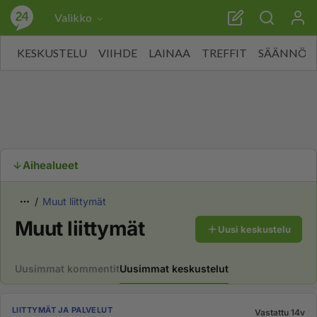
Valikko
KESKUSTELU
VIIHDE
LAINAA
TREFFIT
SÄÄNNÖT
Aihealueet
Muut liittymät
Muut liittymät
Uusi keskustelu
Uusimmat kommentit
Uusimmat keskustelut
LIITTYMÄT JA PALVELUT
Vastattu 14v