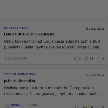
MUUT LIITTYMÄT
Ei vastauksia
Lumia 800 Englannin eBaysta
Onko kukaan tilannut Englannista eBaysta Lumia 800
puhelinta? Siellä näyttää olevan jonkun verran Lumia
800 tarjolla. Hi...
01.02.2012 16:59
0
53
0
TIEDE JA TEKNOLOGIA
Ei vastauksia
puhelin ulkomailta
Osaiskohan joku kertoa mita tehda. Oon paraikaa
reissaamassa Nicaraguassa ja nyt tarvis ostaa taalta
uus puhelin. ongelm...
UPDATE_9883065
0
164
0