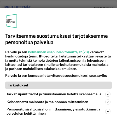
MUUT LIITTYMÄT
Vastattu 13v
Cubion ulkomaanpuheluhinnat?
Miten voi olla, että Cubiolla puhelut venäjälle maksaa
vain 8 senttiä minutti kun muilla operaattoreilla hinnat
pyörii j...
Tarvitsemme suostumuksesi tarjotaksemme
13.01.2012 14:06
2
335
0
personoitua palvelua
Palvelu ja sen
kolmannen osapuolen toimittajat (73)
keräävät
henkilötietoja (esim. IP-osoite tai laitetunniste) käyttäen evästeitä
TIEDE JA TEKNOLOGIA
Ei vastauksia
ja muita teknisiä keinoja tietojen tallentamiseen ja lukemiseen
Puhelutiedot ja tekstiviestit vakoiluun!
laitteellasi tarjotakseen sinulle tarkoituksenmukaisia mainoksia
ja parhaan mahdollisen asiakaskokemuksen.
Hei! Kertokaa joku mulle? Mun pitäis saada itelleni ja
Palvelu ja sen kumppanit tarvitsevat suostumuksesi seuraaviin:
ukolleni uudet liittymät. Mikä olis sellanen liittymä,
mistä sais...
Tarkoitukset
07.01.2012 15:21
0
182
0
Tarkat sijaintitiedot ja tunnistaminen laitetta skannaamalla
Kohdennettu mainonta ja mainonnan mittaaminen
MUUT LIITTYMÄT
Vastattu 14v
Personoitu sisältö, sisällön mittaaminen, yleisötutkimus ja
palvelujen kehittäminen
Prepaid -liittymä tarjous