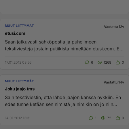
MUUT LIITTYMÄT
Vastattu 12v
etusi.com
Saan jatkuvasti sähköpostia ja puhelimeen
tekstiviestejä jostain putiikista nimeltään etusi.com. En
ole heille mitään nu...
17.01.2012 08:56
6
1268
0
MUUT LIITTYMÄT
Vastattu 14v
Joku jaajo tms
Sain tekstiviestin, että lähde jaajon kanssa nykkiin. En
edes tunne ketään sen nimistä ja nimikin on jo niin
typerän kuu...
14.01.2012 13:31
1
72
0