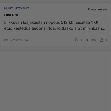
MUUT LIITTYMÄT
Ei vastauksia
Dna Pro
Liikkuvan laajakaistan nopeus 512 kb, sisältää 1 Gt
etuoikeutettua tiedonsiirtoa. Riittääkö 1 Gt mihinkään?
puhelimell...
09.02.2012 15:34
0
133
0