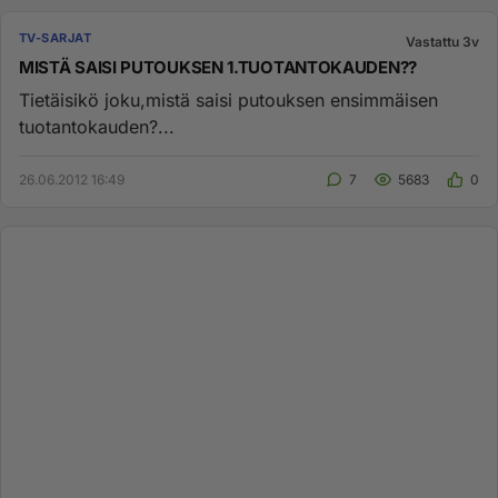
TV-SARJAT
Vastattu 3v
MISTÄ SAISI PUTOUKSEN 1.TUOTANTOKAUDEN??
Tietäisikö joku,mistä saisi putouksen ensimmäisen
tuotantokauden?...
26.06.2012 16:49
7
5683
0