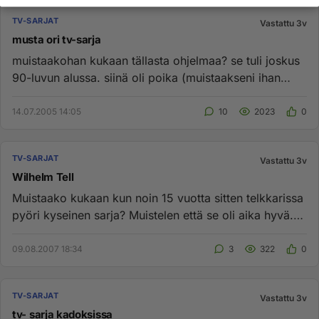
TV-SARJAT
Vastattu 3v
musta ori tv-sarja
muistaakohan kukaan tällasta ohjelmaa? se tuli joskus
90-luvun alussa. siinä oli poika (muistaakseni ihan
kivannäkönenki...
14.07.2005 14:05
10
2023
0
TV-SARJAT
Vastattu 3v
Wilhelm Tell
Muistaako kukaan kun noin 15 vuotta sitten telkkarissa
pyöri kyseinen sarja? Muistelen että se oli aika hyvä.
Lähettäisi...
09.08.2007 18:34
3
322
0
TV-SARJAT
Vastattu 3v
tv- sarja kadoksissa