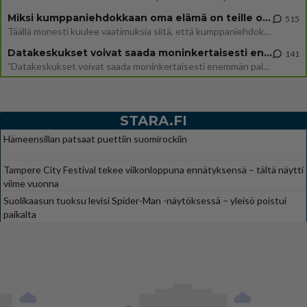
Miksi kumppaniehdokkaan oma elämä on teille ongelma?
515
Täällä monesti kuulee vaatimuksia siitä, että kumppaniehdokkaalla ei saisi olla lemmikkejä, lapsia, kavereita, eksiä, su
Datakeskukset voivat saada moninkertaisesti enemmän palautuksia kuin mitä ne maksavat veroja
141
”Datakeskukset voivat saada moninkertaisesti enemmän palautuksia kuin mitä ne maksavat veroja”, sanoo professori Jussi K
STARA.FI
Hämeensillan patsaat puettiin suomirockiin
Tampere City Festival tekee viikonloppuna ennätyksensä – tältä näytti
viime vuonna
Suolikaasun tuoksu levisi Spider-Man -näytöksessä – yleisö poistui
paikalta