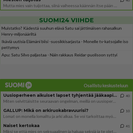
40
Mutta mies vain tuijottaa, siinä vaiheessa käännän itse pään pois. Mikä juttu? Yleensä jos joku tuijottaa tai katsoo, hä
SUOMI24 VIIHDE
Muistatko? Kädestä suuhun elävä Satu sai jättimäisen rahasalkun
Henry-miljonääriltä
Ikäviä uutisia Elämäni biisi -suosikkisarjasta - Monelle tv-katsojalle iso
pettymys
Apu: Satu Silvo paljastaa - Näin rakkaus Reidar-puolisoon syttyi
Osallistu keskusteluun
Uusioperheen aikuiset lapset tyhjentää jääkaapin käydessään
40
Miten selvittäisitte seuraavan ongelman, meillä on uusioperhe, minulla teini-ikäiset lapset ja puolisolla aikuiset, jotk
GALLUP: Mikä on arkiruokabravuurisi?
10
Lomat on monella lomailtu ja arki alkaa. Se voi tarkoittaa myös sitä, että grillailut on grillattu ja palataan arjen ruo
Naiset kertokaa
41
Miksi se että mies on seksuaalinen ja haluaa seksiä ja te olette hänen mielestänne haluttava on vastenmielistä? Mikä sii