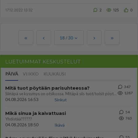
tylysti jopa kaksi kolman...
17.12.2022 13:32
2
125
0
18
/
30
LUETUIMMAT KESKUSTELUT
PÄIVÄ
VIIKKO
KUUKAUSI
347
Mitä tuot pöytään parisuhteessa?
1287
Siinäpä se kysymys on otsikossa. Mitäpä siis tuot/toisit pöytään parisuhteessa? Oletko mies vai nainen? Koetko sen mitä
04.08.2026 16:53
Sinkut
54
Mikä sinua ja kaivattuasi
763
Yhdistää??????
04.08.2026 18:50
Ikävä
55