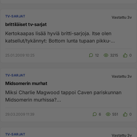
TV-SARJAT
Vastattu 3v
brittiläiset tv-sarjat
Kertokaapas lisää hyviä britti-sarjoja. Itse olen
katsellut/tykännyt: Bottom lunta tupaan pikku-
britannia/little-britai...
25.01.2009 10:25
12
3215
0
TV-SARJAT
Vastattu 3v
Midsomerin murhat
Miksi Charlie Magwood tappoi Caven pariskunnan
Midsomerin murhissa?...
29.03.2009 11:39
6
551
0
TV-SARJAT
Vastattu 3v