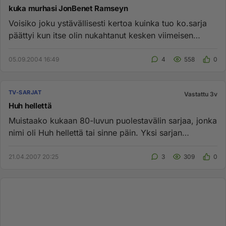
kuka murhasi JonBenet Ramseyn
Voisiko joku ystävällisesti kertoa kuinka tuo ko.sarja
päättyi kun itse olin nukahtanut kesken viimeisen
jakson?Kiitos....
05.09.2004 16:49
4
558
0
TV-SARJAT
Vastattu 3v
Huh hellettä
Muistaako kukaan 80-luvun puolestavälin sarjaa, jonka
nimi oli Huh hellettä tai sinne päin. Yksi sarjan
näyttelijöistä o...
21.04.2007 20:25
3
309
0