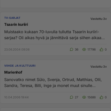
TV-SARJAT
Vastattu 3v
Tsaarin kuriiri
Muistaako kukaan 70-luvulla tullutta Tsaarin kuriiri-
sarjaa? Oli aikas hyvä ja jännittävä sarja siihen aikaan.
Ei varmaa...
23.06.2004 08:06
36
17796
0
VIIHDE JA KULTTUURI
Vastattu 3v
Marienhof
Sanovatko nimet Sülo, Svenja, Ortrud, Matthias, Olli,
Sandra, Teresa, Billi, Inge ja monet muut sinulle
mitään? Jos sano...
10.04.2006 19:44
27
15686
0