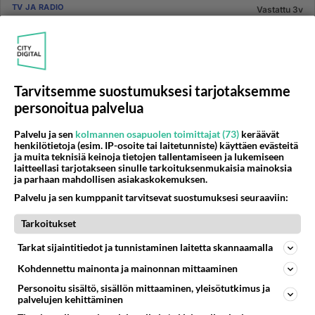
TV JA RADIO
Vastattu 3v
Marienhof!!!!
Miksei tätä sarjaa enää näytetä? lopetettiin ihan
yhtäkkiä.. jäi kaivamaan mieltä.. saksassa suosittu
sarja.. voisi myös...
Tarvitsemme suostumuksesi tarjotaksemme
03.05.2006 12:01
4
515
0
personoitua palvelua
Palvelu ja sen
kolmannen osapuolen toimittajat (73)
keräävät
TV-SARJAT
henkilötietoja (esim. IP-osoite tai laitetunniste) käyttäen evästeitä
Vastattu 3v
ja muita teknisiä keinoja tietojen tallentamiseen ja lukemiseen
Löytyykö H2O jaksoja?
laitteellasi tarjotakseen sinulle tarkoituksenmukaisia mainoksia
ja parhaan mahdollisen asiakaskokemuksen.
Löytyiskö mistään H2O:n ensimmäisen kauden
Palvelu ja sen kumppanit tarvitsevat suostumuksesi seuraaviin:
jaksoja? tietääkö kukaan onko niistä tehty esim. joku
leffaboksi tai onko net...
Tarkoitukset
08.07.2008 18:50
38
3621
0
Tarkat sijaintitiedot ja tunnistaminen laitetta skannaamalla
Kohdennettu mainonta ja mainonnan mittaaminen
TV-SARJAT
Vastattu 3v
Personoitu sisältö, sisällön mittaaminen, yleisötutkimus ja
Saksalaiset poliisisarjat
palvelujen kehittäminen