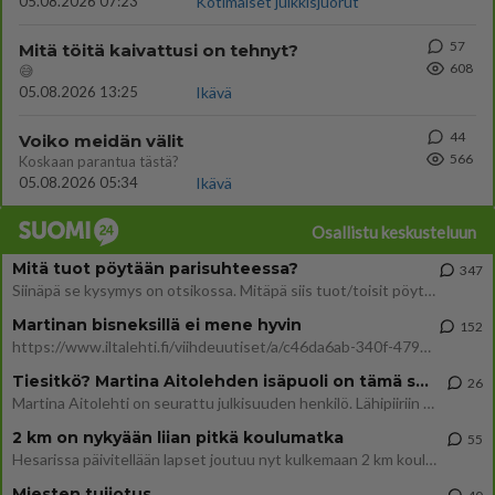
05.08.2026 07:23
Kotimaiset julkkisjuorut
57
Mitä töitä kaivattusi on tehnyt?
608
😅
05.08.2026 13:25
Ikävä
44
Voiko meidän välit
566
Koskaan parantua tästä?
05.08.2026 05:34
Ikävä
Osallistu keskusteluun
Mitä tuot pöytään parisuhteessa?
347
Siinäpä se kysymys on otsikossa. Mitäpä siis tuot/toisit pöytään parisuhteessa? Oletko mies vai nainen? Koetko sen mitä
Martinan bisneksillä ei mene hyvin
152
https://www.iltalehti.fi/viihdeuutiset/a/c46da6ab-340f-4790-aaa7-0865eed2336 Yrityksen konkurssihakemus on tullut kärä
Tiesitkö? Martina Aitolehden isäpuoli on tämä suosittu laulaja
26
Martina Aitolehti on seurattu julkisuuden henkilö. Lähipiiriin mahtuu muitakin tunnettuja henkilöitä. Tiesitkö, että Ma
2 km on nykyään liian pitkä koulumatka
55
Hesarissa päivitellään lapset joutuu nyt kulkemaan 2 km kouluun jösses. Ruostefillarilla tuo matka menee vaikka miten äk
Miesten tuijotus