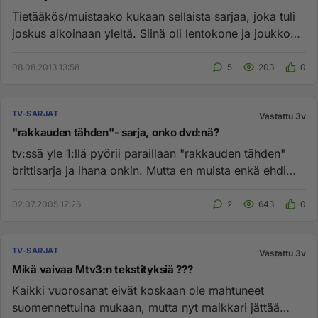
Tietääkös/muistaako kukaan sellaista sarjaa, joka tuli
joskus aikoinaan yleltä. Siinä oli lentokone ja joukko
ihmisiä jo...
08.08.2013 13:58
5
203
0
TV-SARJAT
Vastattu 3v
"rakkauden tähden"- sarja, onko dvd:nä?
tv:ssä yle 1:llä pyörii paraillaan "rakkauden tähden"
brittisarja ja ihana onkin. Mutta en muista enkä ehdi
sitä aina na...
02.07.2005 17:26
2
643
0
TV-SARJAT
Vastattu 3v
Mikä vaivaa Mtv3:n tekstityksiä ???
Kaikki vuorosanat eivät koskaan ole mahtuneet
suomennettuina mukaan, mutta nyt maikkari jättää