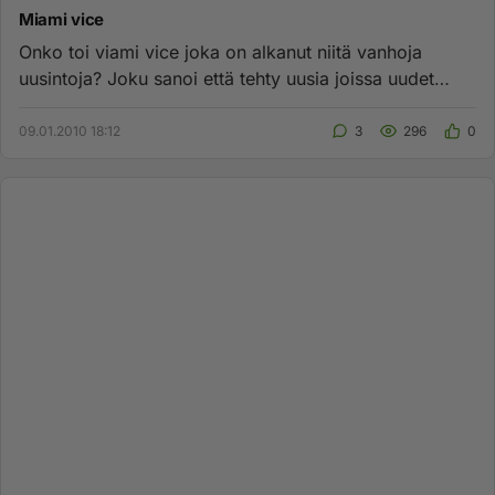
Miami vice
Onko toi viami vice joka on alkanut niitä vanhoja
uusintoja? Joku sanoi että tehty uusia joissa uudet
pääosan esittäjät...
09.01.2010 18:12
3
296
0