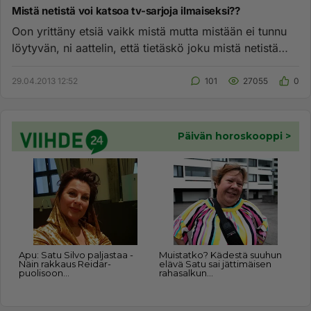
Mistä netistä voi katsoa tv-sarjoja ilmaiseksi??
Oon yrittäny etsiä vaikk mistä mutta mistään ei tunnu
löytyvän, ni aattelin, että tietäskö joku mistä netistä
vois katt...
29.04.2013 12:52
101
27055
0