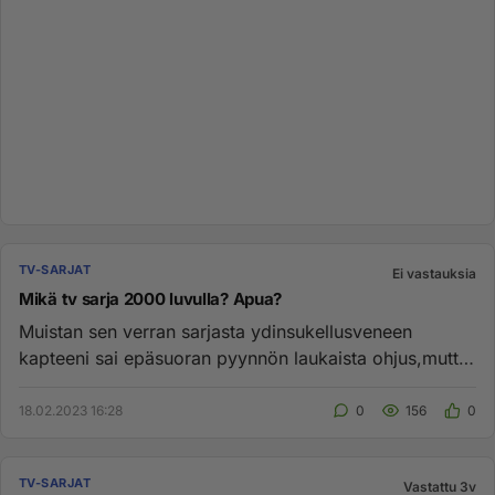
TV-SARJAT
Ei vastauksia
Mikä tv sarja 2000 luvulla? Apua?
Muistan sen verran sarjasta ydinsukellusveneen
kapteeni sai epäsuoran pyynnön laukaista ohjus,mutta
kapteeni ei laukaisu...
18.02.2023 16:28
0
156
0
TV-SARJAT
Vastattu 3v