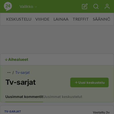
Valikko
KESKUSTELU
VIIHDE
LAINAA
TREFFIT
SÄÄNNÖT
Aihealueet
Tv-sarjat
Tv-sarjat
Uusi keskustelu
Uusimmat kommentit
Uusimmat keskustelut
TV-SARJAT
Vastattu 3v