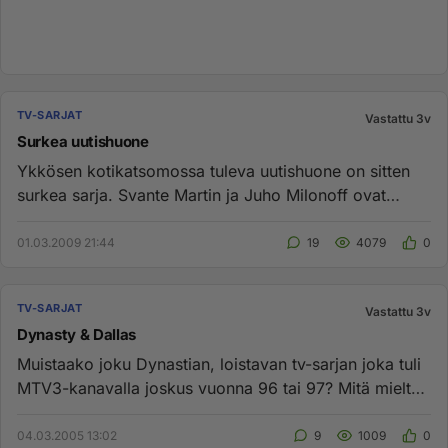
TV-SARJAT
Vastattu 3v
Surkea uutishuone
Ykkösen kotikatsomossa tuleva uutishuone on sitten
surkea sarja. Svante Martin ja Juho Milonoff ovat
ainoat sen sarjan h...
01.03.2009 21:44
19
4079
0
TV-SARJAT
Vastattu 3v
Dynasty & Dallas
Muistaako joku Dynastian, loistavan tv-sarjan joka tuli
MTV3-kanavalla joskus vuonna 96 tai 97? Mitä mieltä
olitte sarja...
04.03.2005 13:02
9
1009
0