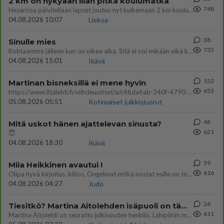
2 km on nykyään liian pitkä koulumatka
748
Hesarissa päivitellään lapset joutuu nyt kulkemaan 2 km kouluun jösses. Ruostefillarilla tuo matka menee vaikka miten äk
04.08.2026 10:07
Lieksa
38
Sinulle mies
735
Kohtaamme jälleen kun on oikea aika. Sitä ei voi mikään eikä kukaan estää <3 <3
04.08.2026 15:01
Ikävä
152
Martinan bisneksillä ei mene hyvin
653
https://www.iltalehti.fi/viihdeuutiset/a/c46da6ab-340f-4790-aaa7-0865eed2336 Yrityksen konkurssihakemus on tullut kärä
05.08.2026 05:51
Kotimaiset julkkisjuorut
46
Mitä uskot hänen ajattelevan sinusta?
621
😇
04.08.2026 18:30
Ikävä
59
Miia Heikkinen avautui !
616
Olipa hyvä kirjoitus, kiitos. Ongelmat mitkä nostat esille on todellisia ja tämä ylimielisyys totta ja se näkyy kaikessa
04.08.2026 04:27
Judo
26
Tiesitkö? Martina Aitolehden isäpuoli on tämä suosittu laulaja
611
Martina Aitolehti on seurattu julkisuuden henkilö. Lähipiiriin mahtuu muitakin tunnettuja henkilöitä. Tiesitkö, että Ma