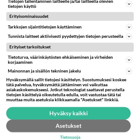
jopa nimiään myöten: Der Kommissar Der Alte Der
Tietojen tallentaminen laitteelle ja/tai laitteella olevien
tietojen käyttö
Fahnder Der Rick...
Erityisominaisuudet
05.02.2009 18:14
43
8417
0
Tarkkojen sijaintitietojen käyttäminen
Tunnista laitteet aktiivisesti pyydettyjen tietojen perusteella
Erityiset tarkoitukset
Tietoturva, väärinkäytösten ehkäiseminen ja virheiden
korjaaminen
Mainonnan ja sisällön tekninen jakelu
Hyväksymällä sallit tietojesi käsittelyn. Suostumuksesi koskee
tätä palvelua, hyväksymättä jättäminen voi vaikuttaa
asiakaskokemukseesi. Jotkut teknologiat saattavat perustella
tietojen käsittelyä oikeutetulla edulla, voit vastustaa tätä tai
muuttaa muita asetuksia klikkaamalla "Asetukset" linkkiä.
Hyväksy kaikki
Asetukset
Tietosuoja