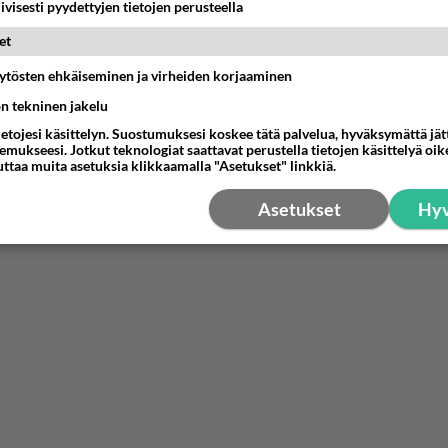
iivisesti pyydettyjen tietojen perusteella
et
äytösten ehkäiseminen ja virheiden korjaaminen
ön tekninen jakelu
ietojesi käsittelyn. Suostumuksesi koskee tätä palvelua, hyväksymättä jä
mukseesi. Jotkut teknologiat saattavat perustella tietojen käsittelyä oike
uttaa muita asetuksia klikkaamalla "Asetukset" linkkiä.
Asetukset
Hyv