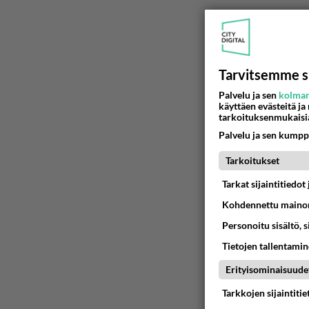
Tarvitsemme s
Palvelu ja sen
kolman
käyttäen evästeitä ja
tarkoituksenmukaisi
Palvelu ja sen kumpp
Tarkoitukset
Tarkat sijaintitiedo
Kohdennettu mainon
Personoitu sisältö, 
Tietojen tallentamine
Erityisominaisuude
Tarkkojen sijaintiti