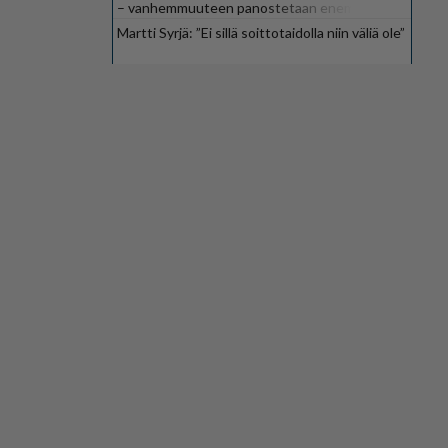
– vanhemmuuteen panostetaan enemmän
Martti Syrjä: ”Ei sillä soittotaidolla niin väliä ole”