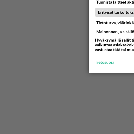
Tunnista laitteet akt
Erityiset tarkoituks
Tietoturva, väärink
Mainonnan ja sisäll
Hyväksymällä sallit t
vaikuttaa asiakaskoke
vastustaa tätä tai mu
Tietosuoja