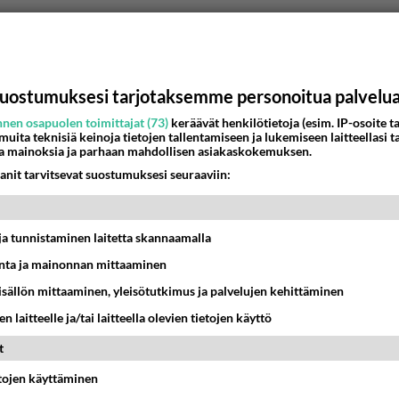
uostumuksesi tarjotaksemme personoitua palvelu
nen osapuolen toimittajat (73)
keräävät henkilötietoja (esim. IP-osoite ta
 muita teknisiä keinoja tietojen tallentamiseen ja lukemiseen laitteellasi t
a mainoksia ja parhaan mahdollisen asiakaskokemuksen.
anit tarvitsevat suostumuksesi seuraaviin:
t ja tunnistaminen laitetta skannaamalla
ta ja mainonnan mittaaminen
sisällön mittaaminen, yleisötutkimus ja palvelujen kehittäminen
n laitteelle ja/tai laitteella olevien tietojen käyttö
t
etojen käyttäminen