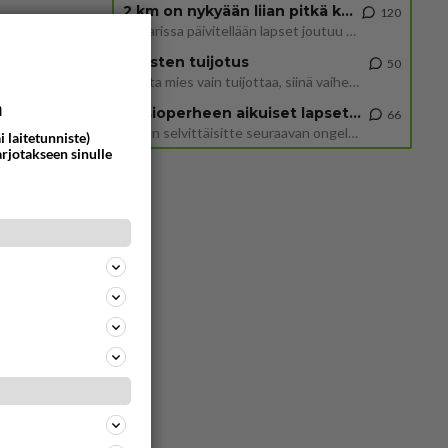
2 km on nykyään liian pitkä koulumatka
120
Hesarissa päivitellään lapset joutuu nyt kulkemaan 2 km kouluun jösses. Ruostefillarilla tuo matka menee vaikka miten äk
Miesten tuijotus
50
Mutta mies vain tuijottaa, siinä vaiheessa käännän itse pään pois. Mikä juttu? Yleensä jos joku tuijottaa tai katsoo, hä
a
Uusioperheen aikuiset lapset tyhjentää jääkaapin käydessään
66
Miten selvittäisitte seuraavan ongelman, meillä on uusioperhe, minulla teini-ikäiset lapset ja puolisolla aikuiset, jotk
i laitetunniste)
arjotakseen sinulle