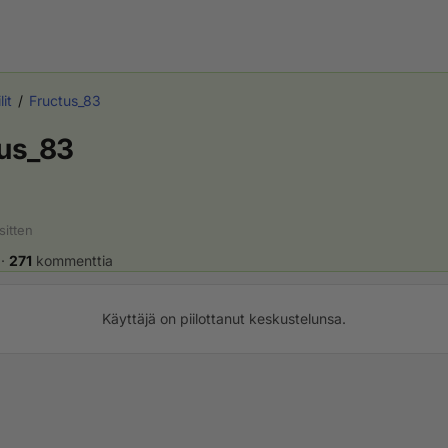
lit
Fructus_83
tus_83
sitten
·
271
kommenttia
Käyttäjä on piilottanut keskustelunsa.