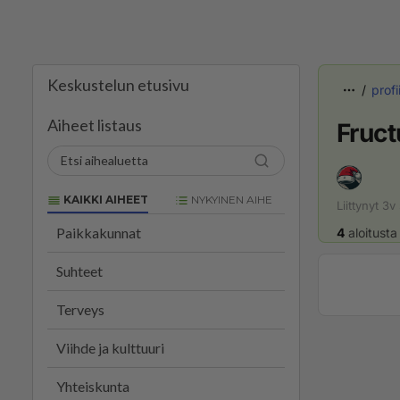
Keskustelun etusivu
profii
Aiheet listaus
Fruc
KAIKKI AIHEET
NYKYINEN AIHE
Liittynyt
3v
Paikkakunnat
4
aloitusta
Suhteet
Terveys
Viihde ja kulttuuri
Yhteiskunta