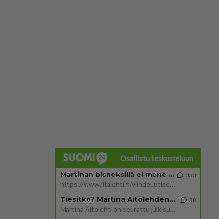
Osallistu keskusteluun
Martinan bisneksillä ei mene hyvin
333
https://www.iltalehti.fi/viihdeuutiset/a/c46da6ab-340f-4790-aaa7-0865eed2336 Yrityksen konkurssihakemus on tullut kärä
Tiesitkö? Martina Aitolehden isäpuoli on tämä suosittu laulaja
38
Martina Aitolehti on seurattu julkisuuden henkilö. Lähipiiriin mahtuu muitakin tunnettuja henkilöitä. Tiesitkö, että Ma