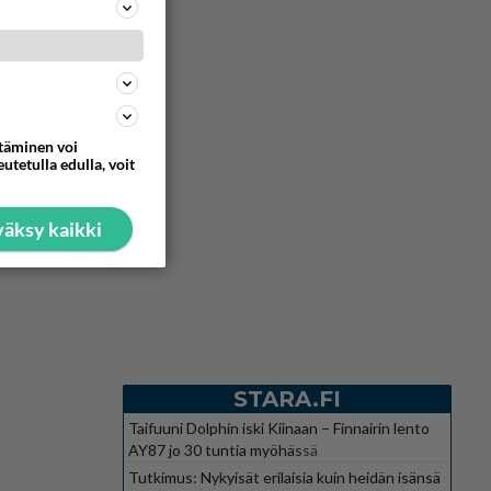
ttäminen voi
utetulla edulla, voit
äksy kaikki
STARA.FI
Taifuuni Dolphin iski Kiinaan – Finnairin lento
AY87 jo 30 tuntia myöhässä
Tutkimus: Nykyisät erilaisia kuin heidän isänsä