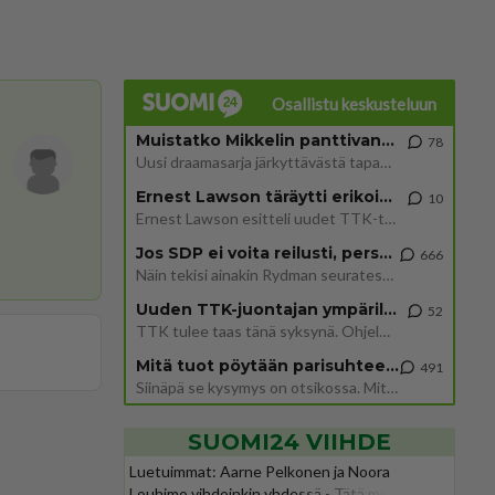
Osallistu keskusteluun
Muistatko Mikkelin panttivankidraaman?
78
Uusi draamasarja järkyttävästä tapauksesta on tulossa. Tositapahtumiin perustuva sarja ammentaa vuoden 1986 Mikkelin pan
Ernest Lawson täräytti erikoisen heiton TTK-lehdistötilaisuudessa: " Onko tässä tarkoituksena...?"
10
Ernest Lawson esitteli uudet TTK-tähtioppilaat ja opettajat torstaina 6.8. lehdistölle. Tulevalla kaudella on yksi hausk
Jos SDP ei voita reilusti, persut kumoavat demokratian Suomesta
666
Näin tekisi ainakin Rydman seuratessaan idolinsa Trumpin mallia https://www.is.fi/politiikka/art-2000012187244.html
Uuden TTK-juontajan ympärillä epätietoisuus sakenee - Nyt MTV hämmentää soppaa
52
TTK tulee taas tänä syksynä. Ohjelman uudet tähtioppilaat julkistetaan torstaina 6. elokuuta klo 14 alkavassa lehdistö
Mitä tuot pöytään parisuhteessa?
491
Siinäpä se kysymys on otsikossa. Mitäpä siis tuot/toisit pöytään parisuhteessa? Oletko mies vai nainen? Koetko sen mitä
SUOMI24 VIIHDE
Luetuimmat: Aarne Pelkonen ja Noora
Louhimo vihdoinkin yhdessä - Tätä moni jo