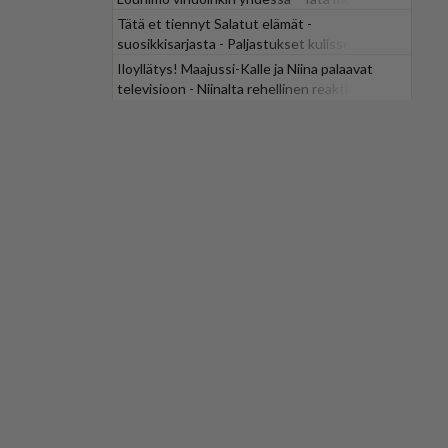
odotti
Tätä et tiennyt Salatut elämät -
suosikkisarjasta - Paljastukset kulisseista
yllättävät
Iloyllätys! Maajussi-Kalle ja Niina palaavat
televisioon - Niinalta rehellinen reaktio:
"KÄÄKS!"