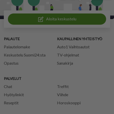
Aloita keskustelu
PALAUTE
KAUPALLINEN YHTEISTYÖ
Palautelomake
Auto1 Vaihtoautot
Keskustelu Suomi24:sta
TV-ohjelmat
Opastus
Sanakirja
PALVELUT
Chat
Treffit
Hyötylinkit
Viihde
Reseptit
Horoskooppi