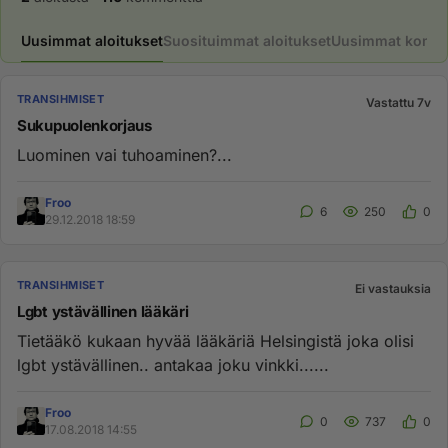
Uusimmat aloitukset
Suosituimmat aloitukset
Uusimmat komme
TRANSIHMISET
Vastattu 7v
Sukupuolenkorjaus
Luominen vai tuhoaminen?...
Froo
6
250
0
29.12.2018 18:59
TRANSIHMISET
Ei vastauksia
Lgbt ystävällinen lääkäri
Tietääkö kukaan hyvää lääkäriä Helsingistä joka olisi
lgbt ystävällinen.. antakaa joku vinkki......
Froo
0
737
0
17.08.2018 14:55