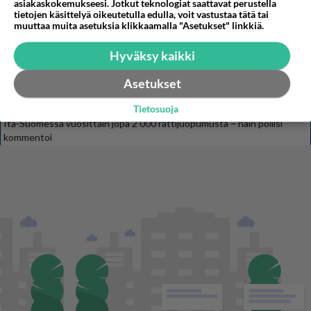
asiakaskokemukseesi. Jotkut teknologiat saattavat perustella
tietojen käsittelyä oikeutetulla edulla, voit vastustaa tätä tai
muuttaa muita asetuksia klikkaamalla "Asetukset" linkkiä.
STARA.FI
Hyväksy kaikki
Mirella upealla rantalomalla Kreetalla: ”Nautittiin”
Asetukset
Nyt tuli punainen varoitus 27 kaupunkiin Italiassa: ”Äärimmäinen helle”
Tietosuoja
Itä-Suomessa vuosittain jopa 2 000 rattijuopumusta – näin poliisi
kommentoi