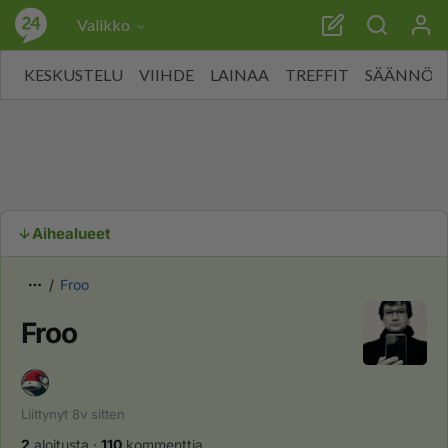
Valikko
KESKUSTELU
VIIHDE
LAINAA
TREFFIT
SÄÄNNÖT
Aihealueet
Froo
Froo
Liittynyt
8v
sitten
2
aloitusta
·
110
kommenttia