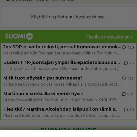
Käyttäjä on piilottanut keskustelunsa.
Osallistu keskusteluun
Jos SDP ei voita reilusti, persut kumoavat demokratian Suomesta
420
Näin tekisi ainakin Rydman seuratessaan idolinsa Trumpin mallia https://www.is.fi/politiikka/art-2000012187244.html
Uuden TTK-juontajan ympärillä epätietoisuus sakenee - Nyt MTV hämmentää soppaa
28
TTK tulee taas tänä syksynä. Ohjelman uudet tähtioppilaat julkistetaan torstaina 6. elokuuta klo 14 alkavassa lehdistö
Mitä tuot pöytään parisuhteessa?
425
Siinäpä se kysymys on otsikossa. Mitäpä siis tuot/toisit pöytään parisuhteessa? Oletko mies vai nainen? Koetko sen mitä
Martinan bisneksillä ei mene hyvin
301
https://www.iltalehti.fi/viihdeuutiset/a/c46da6ab-340f-4790-aaa7-0865eed2336 Yrityksen konkurssihakemus on tullut kärä
Tiesitkö? Martina Aitolehden isäpuoli on tämä suosittu laulaja
30
Martina Aitolehti on seurattu julkisuuden henkilö. Lähipiiriin mahtuu muitakin tunnettuja henkilöitä. Tiesitkö, että Ma
SUOMI24 VIIHDE