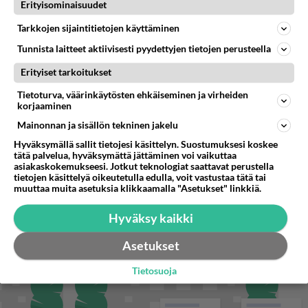
Miksi se että mies on seksuaalinen ja haluaa seksiä ja te olette hänen mielestänne haluttava on vastenmielistä? Mikä sii
Erityisominaisuudet
Tarkkojen sijaintitietojen käyttäminen
Tunnista laitteet aktiivisesti pyydettyjen tietojen perusteella
STARA.FI
Erityiset tarkoitukset
Aikuisten vesirokkorokotukset alkoivat – kohderyhmä julkistettiin
Tietoturva, väärinkäytösten ehkäiseminen ja virheiden
korjaaminen
Moottoripyöräilijä pakeni poliisia – tutkaan hurja ylinopeus
Mainonnan ja sisällön tekninen jakelu
Blind Channel palaa tauoltaan – paluukonsertti marraskuussa
Hyväksymällä sallit tietojesi käsittelyn. Suostumuksesi koskee
tätä palvelua, hyväksymättä jättäminen voi vaikuttaa
asiakaskokemukseesi. Jotkut teknologiat saattavat perustella
tietojen käsittelyä oikeutetulla edulla, voit vastustaa tätä tai
muuttaa muita asetuksia klikkaamalla "Asetukset" linkkiä.
Hyväksy kaikki
Asetukset
Tietosuoja