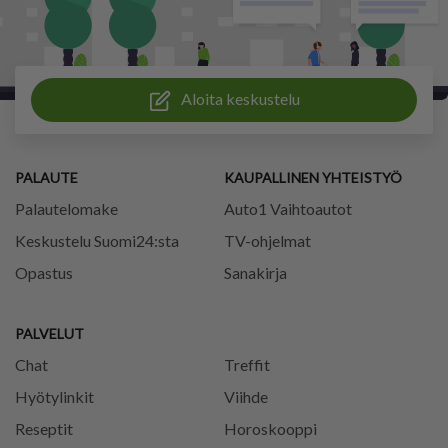
Aloita keskustelu
PALAUTE
KAUPALLINEN YHTEISTYÖ
Palautelomake
Auto1 Vaihtoautot
Keskustelu Suomi24:sta
TV-ohjelmat
Opastus
Sanakirja
PALVELUT
Chat
Treffit
Hyötylinkit
Viihde
Reseptit
Horoskooppi