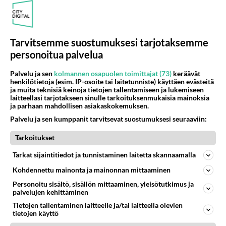
Muistatko? Kädestä suuhun elävä Satu sai jättimäisen rahasalkun
Henry-miljonääriltä
Kun yksi kauhallinen ei riitä... Tämä helppo arkiruoka ei jää syömättä!
Tarvitsemme suostumuksesi tarjotaksemme
Tänä iltana tv:ssä - Vuoden 1992 katsotuin kotimainen elokuva
personoitua palvelua
Palvelu ja sen
kolmannen osapuolen toimittajat (73)
keräävät
henkilötietoja (esim. IP-osoite tai laitetunniste) käyttäen evästeitä
ja muita teknisiä keinoja tietojen tallentamiseen ja lukemiseen
laitteellasi tarjotakseen sinulle tarkoituksenmukaisia mainoksia
Osallistu keskusteluun
ja parhaan mahdollisen asiakaskokemuksen.
2 km on nykyään liian pitkä koulumatka
95
Palvelu ja sen kumppanit tarvitsevat suostumuksesi seuraaviin:
Hesarissa päivitellään lapset joutuu nyt kulkemaan 2 km kouluun jösses. Ruostefillarilla tuo matka menee vaikka miten äk
Tarkoitukset
Miesten tuijotus
41
Mutta mies vain tuijottaa, siinä vaiheessa käännän itse pään pois. Mikä juttu? Yleensä jos joku tuijottaa tai katsoo, hä
Tarkat sijaintitiedot ja tunnistaminen laitetta skannaamalla
Uusioperheen aikuiset lapset tyhjentää jääkaapin käydessään
41
Kohdennettu mainonta ja mainonnan mittaaminen
Miten selvittäisitte seuraavan ongelman, meillä on uusioperhe, minulla teini-ikäiset lapset ja puolisolla aikuiset, jotk
Personoitu sisältö, sisällön mittaaminen, yleisötutkimus ja
palvelujen kehittäminen
GALLUP: Mikä on arkiruokabravuurisi?
17
Lomat on monella lomailtu ja arki alkaa. Se voi tarkoittaa myös sitä, että grillailut on grillattu ja palataan arjen ruo
Tietojen tallentaminen laitteelle ja/tai laitteella olevien
tietojen käyttö
Naiset kertokaa
43