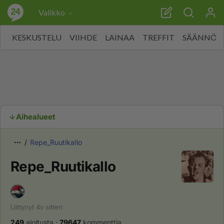
Valikko
KESKUSTELU
VIIHDE
LAINAA
TREFFIT
SÄÄNNÖT
Aihealueet
Repe_RuutikaIlo
Repe_RuutikaIlo
Liittynyt
4v
sitten
249
aloitusta
·
79647
kommenttia