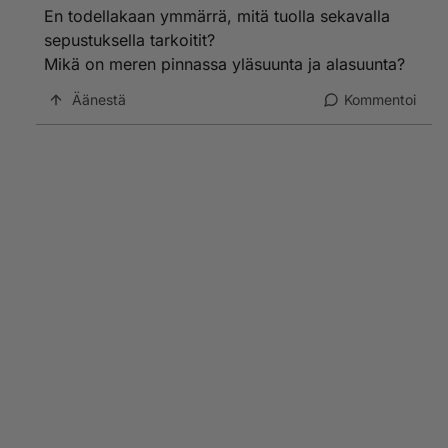
pyöreä sillä muutenhan meren pinnan pitäisi valua
En todellakaan ymmärrä, mitä tuolla sekavalla
alasuuntaan tietyissä kohdissa ja kaikki me tiedämme,
sepustuksella tarkoitit?
ettei se niin voi olla.
Mikä on meren pinnassa yläsuunta ja alasuunta?
Äänestä
Kommentoi