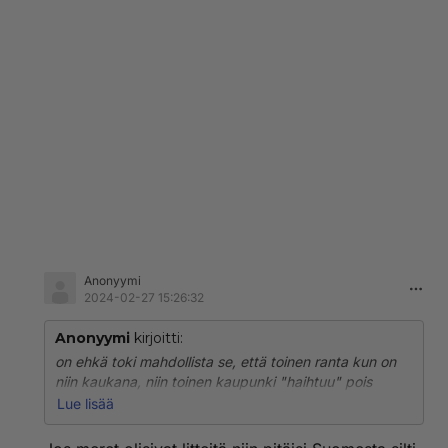
Anonyymi
2024-02-27 15:26:32
Anonyymi
kirjoitti:
on ehkä toki mahdollista se, että toinen ranta kun on
niin kaukana, niin toinen kaupunki "haihtuu" pois
silmänäkökentästä koska se on niin kaukana, mutta
Lue lisää
sitten aloin pohdiskella taas sitä että onko joku pitkä ,
todella pitkä aavikkomainen tai preeria -alue jossa on