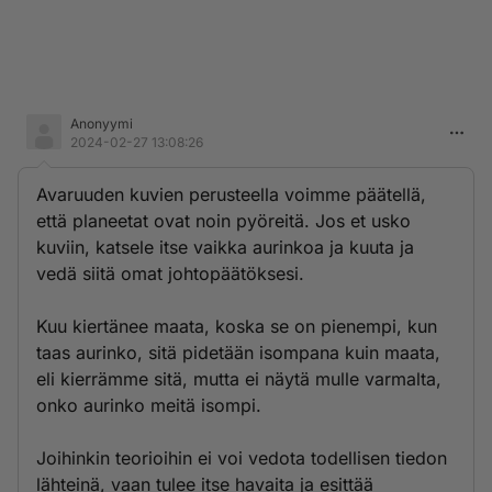
Anonyymi
2024-02-27 13:08:26
Avaruuden kuvien perusteella voimme päätellä,
että planeetat ovat noin pyöreitä. Jos et usko
kuviin, katsele itse vaikka aurinkoa ja kuuta ja
vedä siitä omat johtopäätöksesi.
Kuu kiertänee maata, koska se on pienempi, kun
taas aurinko, sitä pidetään isompana kuin maata,
eli kierrämme sitä, mutta ei näytä mulle varmalta,
onko aurinko meitä isompi.
Joihinkin teorioihin ei voi vedota todellisen tiedon
lähteinä, vaan tulee itse havaita ja esittää