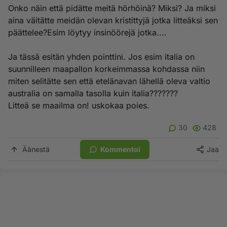
Onko näin että pidätte meitä hörhöinä? Miksi? Ja miksi
aina väitätte meidän olevan kristittyjä jotka litteäksi sen
päättelee?Esim löytyy insinöörejä jotka....
Ja tässä esitän yhden pointtini. Jos esim italia on
suunnilleen maapallon korkeimmassa kohdassa niin
miten selitätte sen että etelänavan lähellä oleva valtio
australia on samalla tasolla kuin italia???????
Litteä se maailma on! uskokaa poies.
30
428
Äänestä
Kommentoi
Jaa