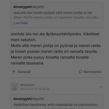
Anonyymi
kirjoitti:
tarkoitin kai meren pohjaa että meren pohja ei ole
litteä. Mutta meren pinta on tasainen toiselta rannalta
toiselle rannalle.
Lue lisää
No en minäkään nyt osaa muistaa mitä tarkoitin tuolla
unohda siis noi ala &yläsuuntahöpinäni. Käsitteet
yläsuunnalla ja alasuunnalla.
meni sekaisin.
Mutta että meren pohja on pyöreä ja meren ranta
ja toisen puolen meren ranta on samalla tasolla.
Meren pinta pysyy toiselta rannalta toiselle
rannalle tasaisena.
Äänestä
Kommentoi
Anonyymi
2024-02-27 12:59:34
Anonyymi
kirjoitti:
Kaikkihan tiedämme, että maapallolla on painovoima,