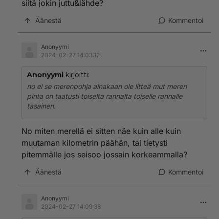
siitä jokin juttu&lähde?
Äänestä
Kommentoi
Anonyymi
2024-02-27 14:03:12
Anonyymi
kirjoitti:
no ei se merenpohja ainakaan ole litteä mut meren
pinta on taatusti toiselta rannalta toiselle rannalle
tasainen.
No miten merellä ei sitten näe kuin alle kuin
muutaman kilometrin päähän, tai tietysti
pitemmälle jos seisoo jossain korkeammalla?
Äänestä
Kommentoi
Anonyymi
2024-02-27 14:09:38