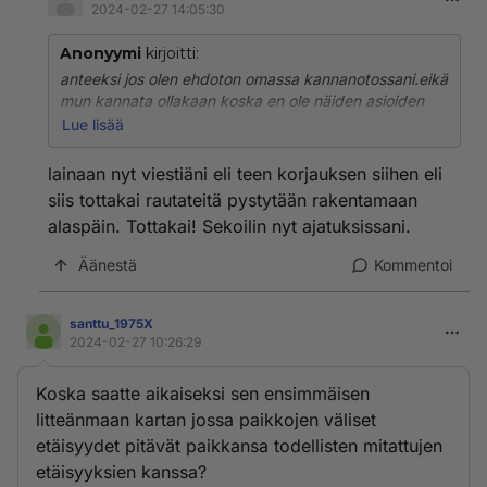
2024-02-27 14:05:30
Anonyymi
kirjoitti:
anteeksi jos olen ehdoton omassa kannanotossani.eikä
mun kannata ollakaan koska en ole näiden asioiden
asiantuntija. Halu oppia uutta. Jos on esittää joku esim
Lue lisää
faktaan perustuva tieto , niin enpä kovin lähde yleensä
semmosia sivuuttamaan. ;Mut kun aloin miettiä
lainaan nyt viestiäni eli teen korjauksen siihen eli
maapallokeskusteluja niin kai maapallon pyöreyttä
siis tottakai rautateitä pystytään rakentamaan
pidetään ainakin tietyissä piireissä 100% faktana,
alaspäin. Tottakai! Sekoilin nyt ajatuksissani.
onko näin?
Äänestä
Kommentoi
Onko sinusta maapallon pyöreys 100% fakta? Mä en
ole ihan varma, mut kyllä mä nyt kallistun siihen että
maapallo on pyöreä ja maapallolla on korkeuseroja.
santtu_1975X
Kävin lukemassa aiheista googlettamalla. Kävin
2024-02-27 10:26:29
lukemassa myös rautateistä kun alko kiinnnostaa kun
näin yhdessä paikassa täällä keskustelua rautateistä
Koska saatte aikaiseksi sen ensimmäisen
niin kävin googlettamassa mutta eräältä toiselta sitten
litteänmaan kartan jossa paikkojen väliset
kysyin että voiko rautatietä rakentaa alaspäin kun
etäisyydet pitävät paikkansa todellisten mitattujen
kerta on korkeuseroja maapallolla niin en vielä saanu
etäisyyksien kanssa?
vastausta siihen ja yritän googlettaa tuosta aiheesta ja