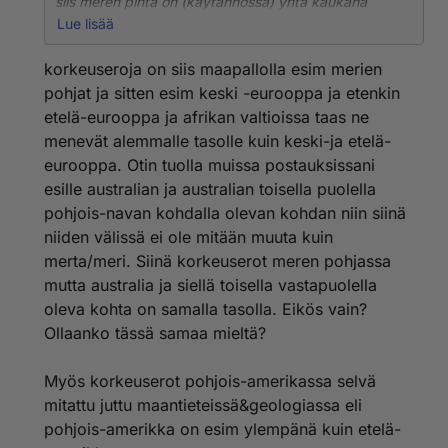
siis meren pinta on (käytännössä) yhtä kaukana
maapallon keskipisteestä ihan joka paikassa.
Lue lisää
En todellakaan ymmärrä, mitä tuolla sekavalla
korkeuseroja on siis maapallolla esim merien
sepustuksella tarkoitit?
pohjat ja sitten esim keski -eurooppa ja etenkin
Mikä on meren pinnassa yläsuunta ja alasuunta?
etelä-eurooppa ja afrikan valtioissa taas ne
menevät alemmalle tasolle kuin keski-ja etelä-
eurooppa. Otin tuolla muissa postauksissani
esille australian ja australian toisella puolella
pohjois-navan kohdalla olevan kohdan niin siinä
niiden välissä ei ole mitään muuta kuin
merta/meri. Siinä korkeuserot meren pohjassa
mutta australia ja siellä toisella vastapuolella
oleva kohta on samalla tasolla. Eikös vain?
Ollaanko tässä samaa mieltä?
Myös korkeuserot pohjois-amerikassa selvä
mitattu juttu maantieteissä&geologiassa eli
pohjois-amerikka on esim ylempänä kuin etelä-