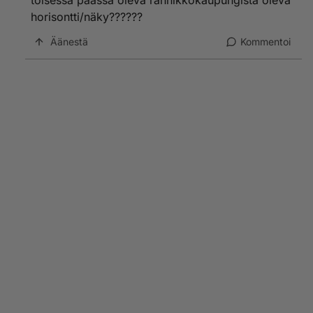
toisessa päässä oleva rannikkokaupungista oleva
horisontti/näky??????
Äänestä
Kommentoi