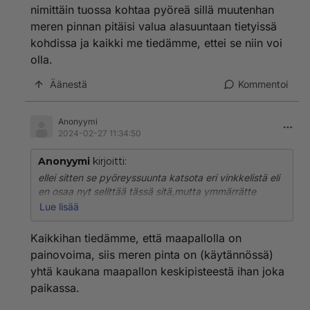
nimittäin tuossa kohtaa pyöreä sillä muutenhan
meren pinnan pitäisi valua alasuuntaan tietyissä
kohdissa ja kaikki me tiedämme, ettei se niin voi
olla.
Äänestä
Kommentoi
Anonyymi
2024-02-27 11:34:50
Anonyymi
kirjoitti:
ellei sitten se pyöreyssuunta katsota eri vinkkelistä eli
en osaa nyt selittää tässä sitä,mutta ymmärrätte
varmasti mitä tarkoitan eli yritän nyt selvittää asiaa eli
Lue lisää
siis että australian ranta ja pohjoisnavan lähellä oleva
kohta jonka välissä on meri niin siinä välissä oleva
Kaikkihan tiedämme, että maapallolla on
tekee pyöreän muodon merenpohja toisesta rannasta
painovoima, siis meren pinta on (käytännössä)
toiseen rantaan ja molempien rantojen austtralian ja
yhtä kaukana maapallon keskipisteestä ihan joka
sen pohjoisnavan lähellä olevan kohdan rannat on
paikassa.
samalla tasolla toki, mutta alasuunnasta pyöreä muoto
. Yläsuunnasta se ei voi olla nimittäin tuossa kohtaa