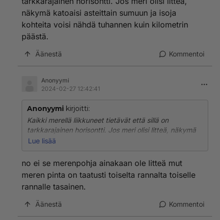
tarkkarajainen horisontti. Jos meri olisi litteä,
näkymä katoaisi asteittain sumuun ja isoja
kohteita voisi nähdä tuhannen kuin kilometrin
päästä.
Äänestä
Kommentoi
Anonyymi
2024-02-27 12:42:41
Anonyymi
kirjoitti:
Kaikki merellä liikkuneet tietävät että sillä on
tarkkarajainen horisontti. Jos meri olisi litteä, näkymä
katoaisi asteittain sumuun ja isoja kohteita voisi nähdä
Lue lisää
tuhannen kuin kilometrin päästä.
no ei se merenpohja ainakaan ole litteä mut
meren pinta on taatusti toiselta rannalta toiselle
rannalle tasainen.
Äänestä
Kommentoi