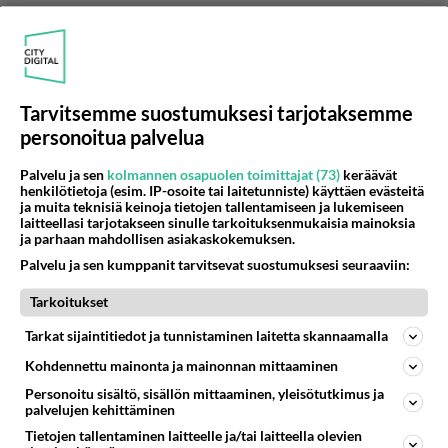
Tarvitsemme suostumuksesi tarjotaksemme
personoitua palvelua
Palvelu ja sen
kolmannen osapuolen toimittajat (73)
keräävät
henkilötietoja (esim. IP-osoite tai laitetunniste) käyttäen evästeitä
ja muita teknisiä keinoja tietojen tallentamiseen ja lukemiseen
laitteellasi tarjotakseen sinulle tarkoituksenmukaisia mainoksia
ja parhaan mahdollisen asiakaskokemuksen.
Anonyymi
2024-02-27 10:10:31
Palvelu ja sen kumppanit tarvitsevat suostumuksesi seuraaviin:
Tarkoitukset
maapallo on siis litteä joistaki kohdista ja joistakin
pyöreä. Esim kun katsoin silmäilin tota
Tarkat sijaintitiedot ja tunnistaminen laitetta skannaamalla
karttapalloa ja kun aiemmin otin esille juuri
Kohdennettu mainonta ja mainonnan mittaaminen
australian niin sen toisessa päässä en muista mikä
Personoitu sisältö, sisällön mittaaminen, yleisötutkimus ja
siellä oli mutta siinä välissä oli merta ihan
palvelujen kehittäminen
tuhottoman paljon että se meri ulottui ihan
Tietojen tallentaminen laitteelle ja/tai laitteella olevien