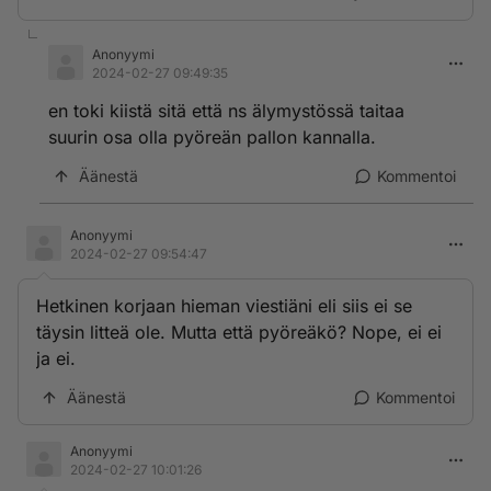
Anonyymi
2024-02-27 09:49:35
en toki kiistä sitä että ns älymystössä taitaa
suurin osa olla pyöreän pallon kannalla.
Äänestä
Kommentoi
Anonyymi
2024-02-27 09:54:47
Hetkinen korjaan hieman viestiäni eli siis ei se
täysin litteä ole. Mutta että pyöreäkö? Nope, ei ei
ja ei.
Äänestä
Kommentoi
Anonyymi
2024-02-27 10:01:26