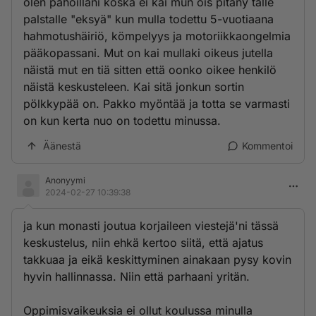
olen pahoillani koska ei kai mun ois pitäny tälle
palstalle "eksyä" kun mulla todettu 5-vuotiaana
hahmotushäiriö, kömpelyys ja motoriikkaongelmia
pääkopassani. Mut on kai mullaki oikeus jutella
näistä mut en tiä sitten että oonko oikee henkilö
näistä keskusteleen. Kai sitä jonkun sortin
pölkkypää on. Pakko myöntää ja totta se varmasti
on kun kerta nuo on todettu minussa.
Äänestä
Kommentoi
Anonyymi
2024-02-27 10:39:38
ja kun monasti joutua korjaileen viestejä'ni tässä
keskustelus, niin ehkä kertoo siitä, että ajatus
takkuaa ja eikä keskittyminen ainakaan pysy kovin
hyvin hallinnassa. Niin että parhaani yritän.
Oppimisvaikeuksia ei ollut koulussa minulla