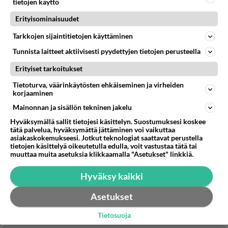
muistaakseni maapallon toiseen päähän eli
tietojen käyttö
pohjoisnavalle päin ja välissä ei muistaakseni
Erityisominaisuudet
mitään valtioita eli tuo kohta on minusta litteä,
Tarkkojen sijaintitietojen käyttäminen
mutta sitten kun katsoin tiettyjä muita alueita niin
siellä on sitä maapallon pyöreyttä . Eli siis
Tunnista laitteet aktiivisesti pyydettyjen tietojen perusteella
todellisuudessa maapallo on oikeasti sekä pyöreä
Erityiset tarkoitukset
että litteä mut se riippuu täysin mistä kohtaa sitä
Tietoturva, väärinkäytösten ehkäiseminen ja virheiden
mitata/katsoa.
korjaaminen
Äänestä
Kommentoi
Mainonnan ja sisällön tekninen jakelu
Hyväksymällä sallit tietojesi käsittelyn. Suostumuksesi koskee
tätä palvelua, hyväksymättä jättäminen voi vaikuttaa
Anonyymi
asiakaskokemukseesi. Jotkut teknologiat saattavat perustella
2024-02-27 10:15:51
tietojen käsittelyä oikeutetulla edulla, voit vastustaa tätä tai
muuttaa muita asetuksia klikkaamalla "Asetukset" linkkiä.
ei litteä siis tuo kohta australia ja sen toinen
pääty pohjoisnavan tuntumassa, ei suinkaan siis
Hyväksy kaikki
näin kuten virheellisesti väitin, muttei se voi olla
Asetukset
pyöreä tuosta kohdasta maapallo.
Tietosuoja
Äänestä
Kommentoi