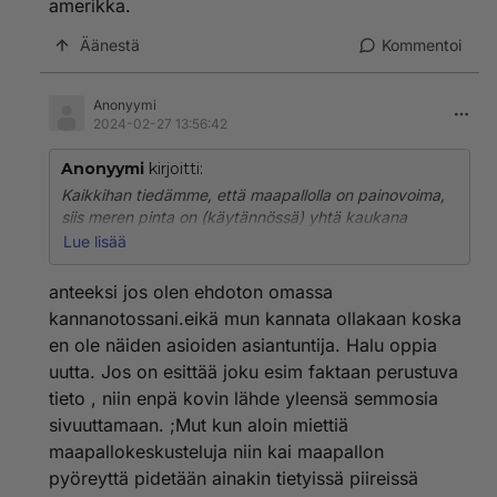
amerikka.
Äänestä
Kommentoi
Anonyymi
2024-02-27 13:56:42
Anonyymi
kirjoitti:
Kaikkihan tiedämme, että maapallolla on painovoima,
siis meren pinta on (käytännössä) yhtä kaukana
maapallon keskipisteestä ihan joka paikassa.
Lue lisää
En todellakaan ymmärrä, mitä tuolla sekavalla
anteeksi jos olen ehdoton omassa
sepustuksella tarkoitit?
kannanotossani.eikä mun kannata ollakaan koska
Mikä on meren pinnassa yläsuunta ja alasuunta?
en ole näiden asioiden asiantuntija. Halu oppia
uutta. Jos on esittää joku esim faktaan perustuva
tieto , niin enpä kovin lähde yleensä semmosia
sivuuttamaan. ;Mut kun aloin miettiä
maapallokeskusteluja niin kai maapallon
pyöreyttä pidetään ainakin tietyissä piireissä