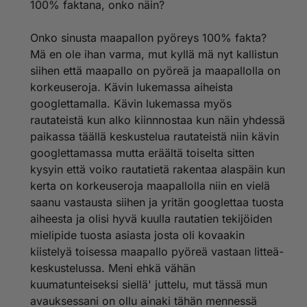
100% faktana, onko näin?
Onko sinusta maapallon pyöreys 100% fakta?
Mä en ole ihan varma, mut kyllä mä nyt kallistun
siihen että maapallo on pyöreä ja maapallolla on
korkeuseroja. Kävin lukemassa aiheista
googlettamalla. Kävin lukemassa myös
rautateistä kun alko kiinnnostaa kun näin yhdessä
paikassa täällä keskustelua rautateistä niin kävin
googlettamassa mutta eräältä toiselta sitten
kysyin että voiko rautatietä rakentaa alaspäin kun
kerta on korkeuseroja maapallolla niin en vielä
saanu vastausta siihen ja yritän googlettaa tuosta
aiheesta ja olisi hyvä kuulla rautatien tekijöiden
mielipide tuosta asiasta josta oli kovaakin
kiistelyä toisessa maapallo pyöreä vastaan litteä-
keskustelussa. Meni ehkä vähän
kuumatunteiseksi siellä' juttelu, mut tässä mun
avauksessani on ollu ainaki tähän mennessä