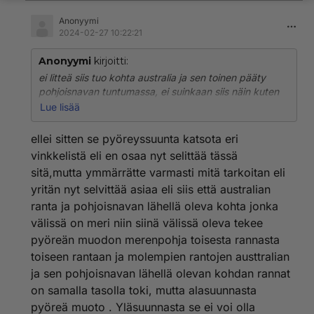
Anonyymi
2024-02-27 10:22:21
Anonyymi
kirjoitti:
ei litteä siis tuo kohta australia ja sen toinen pääty
pohjoisnavan tuntumassa, ei suinkaan siis näin kuten
virheellisesti väitin, muttei se voi olla pyöreä tuosta
Lue lisää
kohdasta maapallo.
ellei sitten se pyöreyssuunta katsota eri
vinkkelistä eli en osaa nyt selittää tässä
sitä,mutta ymmärrätte varmasti mitä tarkoitan eli
yritän nyt selvittää asiaa eli siis että australian
ranta ja pohjoisnavan lähellä oleva kohta jonka
välissä on meri niin siinä välissä oleva tekee
pyöreän muodon merenpohja toisesta rannasta
toiseen rantaan ja molempien rantojen austtralian
ja sen pohjoisnavan lähellä olevan kohdan rannat
on samalla tasolla toki, mutta alasuunnasta
pyöreä muoto . Yläsuunnasta se ei voi olla