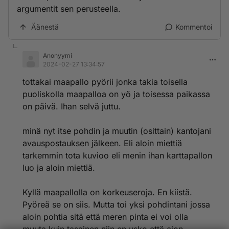
argumentit sen perusteella.
Äänestä
Kommentoi
Anonyymi
2024-02-27 13:34:57
tottakai maapallo pyörii jonka takia toisella
puoliskolla maapalloa on yö ja toisessa paikassa
on päivä. Ihan selvä juttu.
minä nyt itse pohdin ja muutin (osittain) kantojani
avauspostauksen jälkeen. Eli aloin miettiä
tarkemmin tota kuvioo eli menin ihan karttapallon
luo ja aloin miettiä.
Kyllä maapallolla on korkeuseroja. En kiistä.
Pyöreä se on siis. Mutta toi yksi pohdintani jossa
aloin pohtia sitä että meren pinta ei voi olla