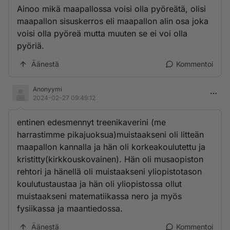
Ainoo mikä maapallossa voisi olla pyöreätä, olisi
maapallon sisuskerros eli maapallon alin osa joka
voisi olla pyöreä mutta muuten se ei voi olla
pyöriä.
Äänestä
Kommentoi
Anonyymi
2024-02-27 09:49:12
entinen edesmennyt treenikaverini (me
harrastimme pikajuoksua)muistaakseni oli litteän
maapallon kannalla ja hän oli korkeakoulutettu ja
kristitty(kirkkouskovainen). Hän oli musaopiston
rehtori ja hänellä oli muistaakseni yliopistotason
koulutustaustaa ja hän oli yliopistossa ollut
muistaakseni matematiikassa nero ja myös
fysiikassa ja maantiedossa.
Äänestä
Kommentoi