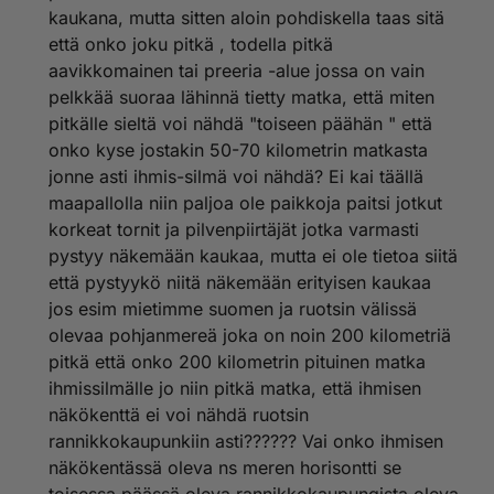
kaukana, mutta sitten aloin pohdiskella taas sitä
että onko joku pitkä , todella pitkä
aavikkomainen tai preeria -alue jossa on vain
pelkkää suoraa lähinnä tietty matka, että miten
pitkälle sieltä voi nähdä "toiseen päähän " että
onko kyse jostakin 50-70 kilometrin matkasta
jonne asti ihmis-silmä voi nähdä? Ei kai täällä
maapallolla niin paljoa ole paikkoja paitsi jotkut
korkeat tornit ja pilvenpiirtäjät jotka varmasti
pystyy näkemään kaukaa, mutta ei ole tietoa siitä
että pystyykö niitä näkemään erityisen kaukaa
jos esim mietimme suomen ja ruotsin välissä
olevaa pohjanmereä joka on noin 200 kilometriä
pitkä että onko 200 kilometrin pituinen matka
ihmissilmälle jo niin pitkä matka, että ihmisen
näkökenttä ei voi nähdä ruotsin
rannikkokaupunkiin asti?????? Vai onko ihmisen
näkökentässä oleva ns meren horisontti se