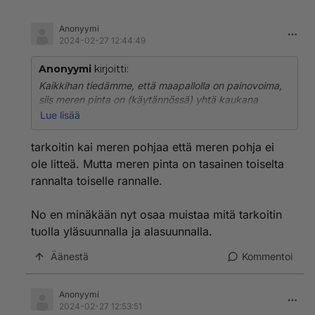
Anonyymi
2024-02-27 12:44:49
Anonyymi
kirjoitti:
Kaikkihan tiedämme, että maapallolla on painovoima,
siis meren pinta on (käytännössä) yhtä kaukana
maapallon keskipisteestä ihan joka paikassa.
Lue lisää
En todellakaan ymmärrä, mitä tuolla sekavalla
tarkoitin kai meren pohjaa että meren pohja ei
sepustuksella tarkoitit?
ole litteä. Mutta meren pinta on tasainen toiselta
Mikä on meren pinnassa yläsuunta ja alasuunta?
rannalta toiselle rannalle.
No en minäkään nyt osaa muistaa mitä tarkoitin
tuolla yläsuunnalla ja alasuunnalla.
Äänestä
Kommentoi
Anonyymi
2024-02-27 12:53:51