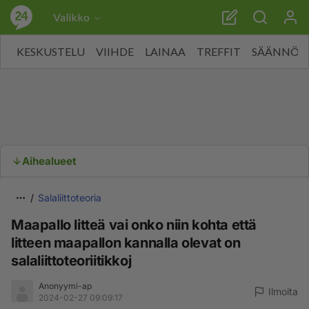
Valikko
KESKUSTELU
VIIHDE
LAINAA
TREFFIT
SÄÄNNÖT
Aihealueet
Salaliittoteoria
Maapallo litteä vai onko niin kohta että
litteen maapallon kannalla olevat on
salaliittoteoriitikkoj
Anonyymi-ap
Ilmoita
2024-02-27 09:09:17