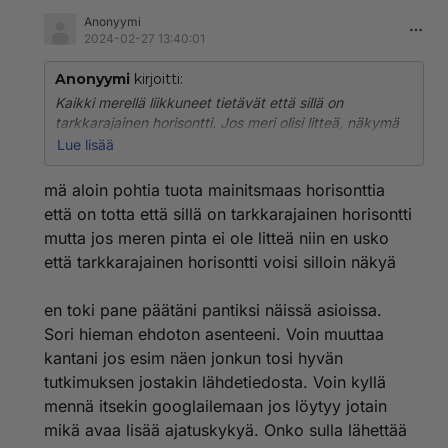
Anonyymi
2024-02-27 13:40:01
Anonyymi
kirjoitti:
Kaikki merellä liikkuneet tietävät että sillä on
tarkkarajainen horisontti. Jos meri olisi litteä, näkymä
katoaisi asteittain sumuun ja isoja kohteita voisi nähdä
Lue lisää
tuhannen kuin kilometrin päästä.
mä aloin pohtia tuota mainitsmaas horisonttia
että on totta että sillä on tarkkarajainen horisontti
mutta jos meren pinta ei ole litteä niin en usko
että tarkkarajainen horisontti voisi silloin näkyä
en toki pane päätäni pantiksi näissä asioissa.
Sori hieman ehdoton asenteeni. Voin muuttaa
kantani jos esim näen jonkun tosi hyvän
tutkimuksen jostakin lähdetiedosta. Voin kyllä
mennä itsekin googlailemaan jos löytyy jotain
mikä avaa lisää ajatuskykyä. Onko sulla lähettää