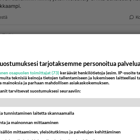
okkaampi.
estä
K
uttaako
010-07-08 10:48:11
 neuvo, purukumi. On vaan paha saada pois korvista... Aut
 pureskele vaan laittaa purukumityynyn?
uostumuksesi tarjotaksemme personoitua palvelu
nestä
K
nen osapuolen toimittajat (73)
keräävät henkilötietoja (esim. IP-osoite ta
 muita teknisiä keinoja tietojen tallentamiseen ja lukemiseen laitteellasi t
a mainoksia ja parhaan mahdollisen asiakaskokemuksen.
n the air
anit tarvitsevat suostumuksesi seuraaviin:
010-07-13 17:08:57
aako
kirjoitti:
 neuvo, purukumi. On vaan paha saada pois korvista... Auttaako, jos
t ja tunnistaminen laitetta skannaamalla
kele vaan laittaa purukumityynyn?
ta ja mainonnan mittaaminen
sisällön mittaaminen, yleisötutkimus ja palvelujen kehittäminen
idan nenastani kiinni nousun ajan, so. kunnes kone saavutta