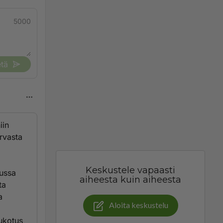
5000
tä
iin
rvasta
Keskustele vapaasti
kussa
aiheesta kuin aiheesta
ta
a
Aloita keskustelu
aukotus