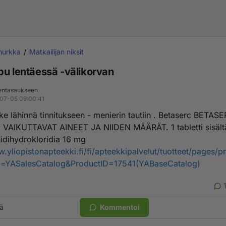
nurkka
Matkailijan niksit
pu lentäessä -välikorvan
entasaukseen
07-05 09:00:41
äke lähinnä tinnitukseen - menierin tautiin . Betaserc BETA
 2. VAIKUTTAVAT AINEET JA NIIDEN MÄÄRÄT. 1 tabletti sisält
nidihydrokloridia 16 mg
w.yliopistonapteekki.fi/fi/apteekkipalvelut/tuotteet/pages/p
g=YASalesCatalog&ProductID=17541(YABaseCatalog)
ä
Kommentoi