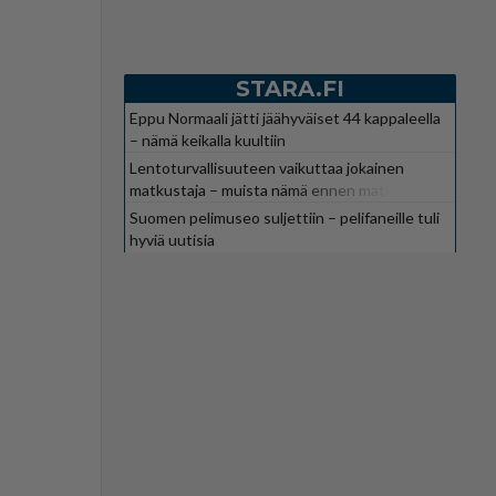
STARA.FI
Eppu Normaali jätti jäähyväiset 44 kappaleella
– nämä keikalla kuultiin
Lentoturvallisuuteen vaikuttaa jokainen
matkustaja – muista nämä ennen matkaa
Suomen pelimuseo suljettiin – pelifaneille tuli
hyviä uutisia