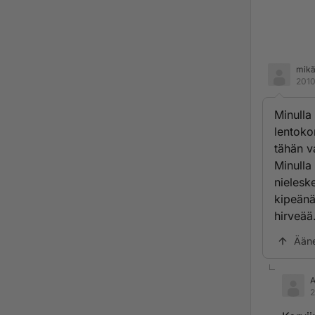
mikä
2010
Minulla
lentoko
tähän v
Minulla
nielesk
kipeänä
hirveää
Ään
A
2