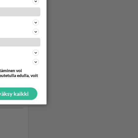
in. Se
ommentoi
n
ttäminen voi
utetulla edulla, voit
äksy kaikki
ommentoi