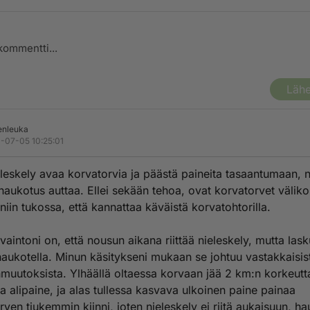
Lähe
enleuka
-07-05 10:25:01
ieleskely avaa korvatorvia ja päästä paineita tasaantumaan, n
haukotus auttaa. Ellei sekään tehoa, ovat korvatorvet väliko
niin tukossa, että kannattaa käväistä korvatohtorilla.
aintoni on, että nousun aikana riittää nieleskely, mutta las
haukotella. Minun käsitykseni mukaan se johtuu vastakkaisis
muutoksista. Ylhäällä oltaessa korvaan jää 2 km:n korkeutt
a alipaine, ja alas tullessa kasvava ulkoinen paine painaa
rven tiukemmin kiinni, joten nieleskely ei riitä aukaisuun, h