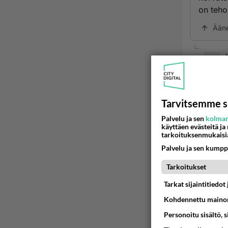
on teh
Ään
A
2
Vanha
jos ei
Tarvitsemme s
Ää
Palvelu ja sen
kolman
käyttäen evästeitä ja
tarkoituksenmukaisi
I
Palvelu ja sen kumpp
2
Tarkoitukset
Autt
Vanha
Tarkat sijaintitiedo
pures
Kohdennettu mainon
Personoitu sisältö, 
Itse p