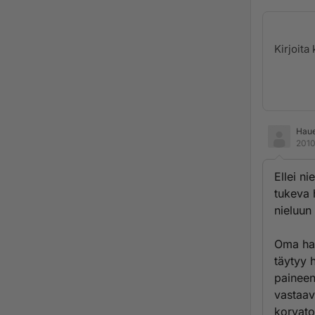
Hau
2010
Ellei n
tukeva 
nieluun 
Oma hav
täytyy 
paineen
vastaav
korvato