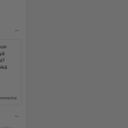
 kun
tyä
si?
eikä
ommentoi