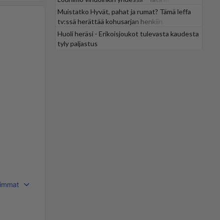
odotti
Muistatko Hyvät, pahat ja rumat? Tämä leffa
tv:ssä herättää kohusarjan henkiin
Huoli heräsi - Erikoisjoukot tulevasta kaudesta
tyly paljastus
immat