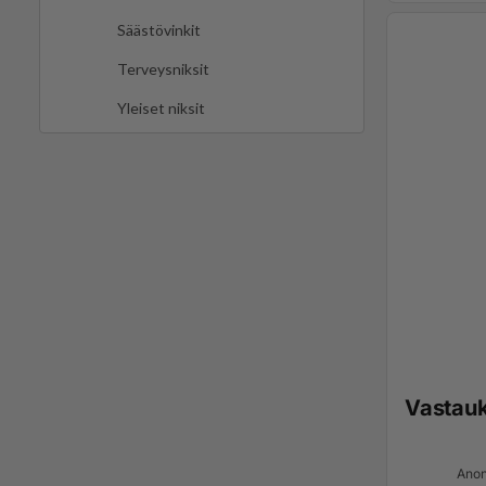
Säästövinkit
Terveysniksit
Yleiset niksit
Vastau
Anon