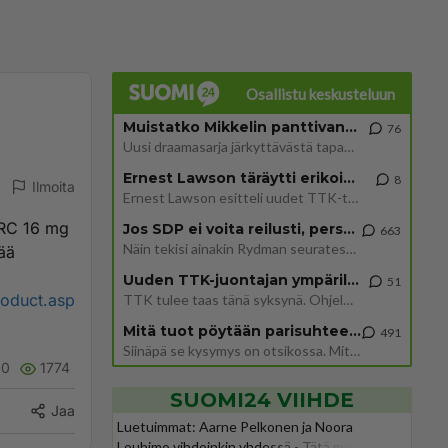
Osallistu keskusteluun
Muistatko Mikkelin panttivankidraaman?
76
Uusi draamasarja järkyttävästä tapauksesta on tulossa. Tositapahtumiin perustuva sarja ammentaa vuoden 1986 Mikkelin pan
Ernest Lawson täräytti erikoisen heiton TTK-lehdistötilaisuudessa: " Onko tässä tarkoituksena...?"
8
Ilmoita
Ernest Lawson esitteli uudet TTK-tähtioppilaat ja opettajat torstaina 6.8. lehdistölle. Tulevalla kaudella on yksi hausk
SERC 16 mg
Jos SDP ei voita reilusti, persut kumoavat demokratian Suomesta
663
Näin tekisi ainakin Rydman seuratessaan idolinsa Trumpin mallia https://www.is.fi/politiikka/art-2000012187244.html
ää
Uuden TTK-juontajan ympärillä epätietoisuus sakenee - Nyt MTV hämmentää soppaa
51
roduct.asp
TTK tulee taas tänä syksynä. Ohjelman uudet tähtioppilaat julkistetaan torstaina 6. elokuuta klo 14 alkavassa lehdistö
Mitä tuot pöytään parisuhteessa?
491
Siinäpä se kysymys on otsikossa. Mitäpä siis tuot/toisit pöytään parisuhteessa? Oletko mies vai nainen? Koetko sen mitä
10
1774
SUOMI24 VIIHDE
Jaa
Luetuimmat: Aarne Pelkonen ja Noora
Louhimo vihdoinkin yhdessä - Tätä moni jo