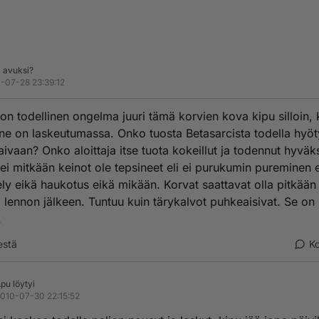
 avuksi?
-07-28 23:39:12
 on todellinen ongelma juuri tämä korvien kova kipu silloin,
ne on laskeutumassa. Onko tuosta Betasarcista todella hyö
aivaan? Onko aloittaja itse tuota kokeillut ja todennut hyväk
 ei mitkään keinot ole tepsineet eli ei purukumin pureminen 
ely eikä haukotus eikä mikään. Korvat saattavat olla pitkään
 lennon jälkeen. Tuntuu kuin tärykalvot puhkeaisivat. Se on
.
estä
K
pu löytyi
010-07-30 22:15:52