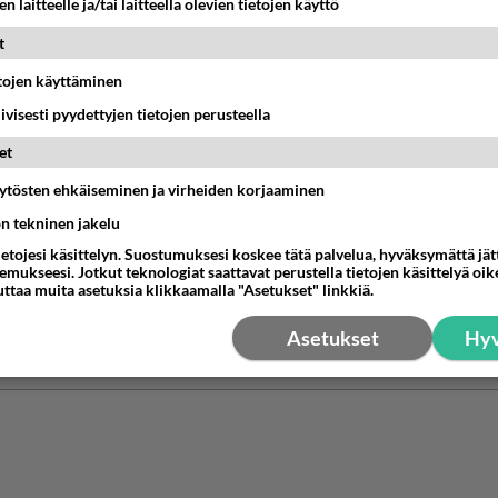
korkeuden, muutaman minuutin ajan, samalla paani on alaspa
n laitteelle ja/tai laitteella olevien tietojen käyttö
tanut.
t
nestä
K
etojen käyttäminen
iivisesti pyydettyjen tietojen perusteella
ummia lukuja
010-07-15 21:13:10
et
äytösten ehkäiseminen ja virheiden korjaaminen
e air
kirjoitti:
pidan nenastani kiinni nousun ajan, so. kunnes kone saavuttaa
ön tekninen jakelu
korkeuden, muutaman minuutin ajan, samalla paani on alaspain. Se o
ietojesi käsittelyn. Suostumuksesi koskee tätä palvelua, hyväksymättä jä
nut.
mukseesi. Jotkut teknologiat saattavat perustella tietojen käsittelyä oike
uttaa muita asetuksia klikkaamalla "Asetukset" linkkiä.
ä lainkaan ?
Asetukset
Hyv
nestä
K