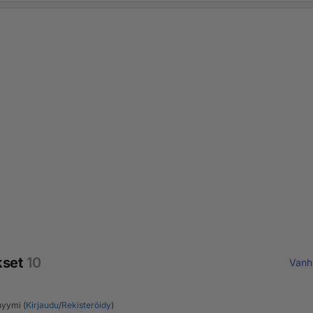
kset
10
Vanh
yymi (
Kirjaudu
/
Rekisteröidy
)