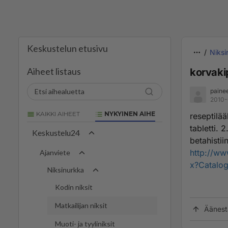
Keskustelun etusivu
Niksi
Aiheet listaus
korvaki
paine
2010-
KAIKKI AIHEET
NYKYINEN AIHE
reseptilä
tabletti.
Keskustelu24
betahistii
http://ww
Ajanviete
x?Catalo
Niksinurkka
Kodin niksit
Matkailijan niksit
Äänest
Muoti- ja tyyliniksit