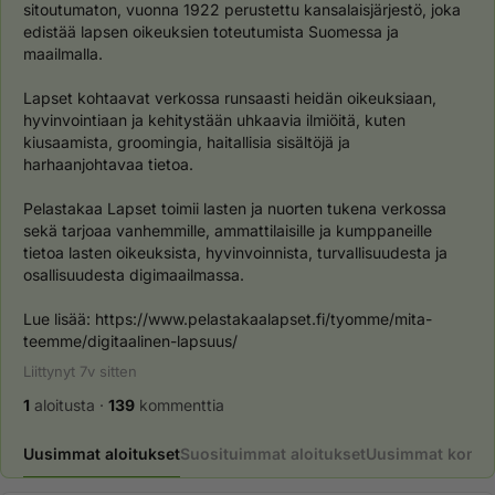
sitoutumaton, vuonna 1922 perustettu kansalaisjärjestö, joka 
edistää lapsen oikeuksien toteutumista Suomessa ja 
maailmalla.
Lapset kohtaavat verkossa runsaasti heidän oikeuksiaan, 
hyvinvointiaan ja kehitystään uhkaavia ilmiöitä, kuten 
kiusaamista, groomingia, haitallisia sisältöjä ja 
harhaanjohtavaa tietoa.
Pelastakaa Lapset toimii lasten ja nuorten tukena verkossa 
sekä tarjoaa vanhemmille, ammattilaisille ja kumppaneille 
tietoa lasten oikeuksista, hyvinvoinnista, turvallisuudesta ja 
osallisuudesta digimaailmassa.
Lue lisää: https://www.pelastakaalapset.fi/tyomme/mita-
teemme/digitaalinen-lapsuus/
Liittynyt
7v
sitten
1
aloitusta
·
139
kommenttia
Uusimmat aloitukset
Suosituimmat aloitukset
Uusimmat komme