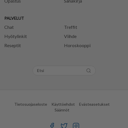
Opastus
Sanakirja
PALVELUT
Chat
Treffit
Hyötylinkit
Viihde
Reseptit
Horoskooppi
Tietosuojaseloste
Käyttöehdot
Evästeasetukset
Säännöt