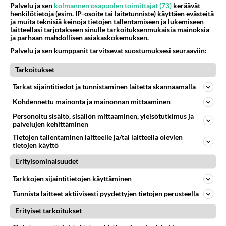
Siinäpä se kysymys on otsikossa. Mitäpä siis tuot/toisit pöytään parisuhteessa? Oletko mies vai nainen? Koetko sen mitä
Palvelu ja sen
kolmannen osapuolen toimittajat (73)
keräävät
henkilötietoja (esim. IP-osoite tai laitetunniste) käyttäen evästeitä
Martinan bisneksillä ei mene hyvin
311
ja muita teknisiä keinoja tietojen tallentamiseen ja lukemiseen
https://www.iltalehti.fi/viihdeuutiset/a/c46da6ab-340f-4790-aaa7-0865eed2336 Yrityksen konkurssihakemus on tullut kärä
laitteellasi tarjotakseen sinulle tarkoituksenmukaisia mainoksia
ja parhaan mahdollisen asiakaskokemuksen.
Tiesitkö? Martina Aitolehden isäpuoli on tämä suosittu laulaja
30
Palvelu ja sen kumppanit tarvitsevat suostumuksesi seuraaviin:
Martina Aitolehti on seurattu julkisuuden henkilö. Lähipiiriin mahtuu muitakin tunnettuja henkilöitä. Tiesitkö, että Ma
Tarkoitukset
SUOMI24 VIIHDE
Tarkat sijaintitiedot ja tunnistaminen laitetta skannaamalla
Muistatko? Kädestä suuhun elävä Satu sai jättimäisen rahasalkun
Kohdennettu mainonta ja mainonnan mittaaminen
Henry-miljonääriltä
Danny, 83, teki yllättävän teon - Missä on 25-vuotias Helmi
Personoitu sisältö, sisällön mittaaminen, yleisötutkimus ja
palvelujen kehittäminen
Loukasmäki?
Tietojen tallentaminen laitteelle ja/tai laitteella olevien
Vappu Pimiän lähtö ei ole ainoa iso muutos - Tanssii Tähtien Kanssa
tietojen käyttö
palaa
Erityisominaisuudet
Tarkkojen sijaintitietojen käyttäminen
Osallistu keskusteluun
Tunnista laitteet aktiivisesti pyydettyjen tietojen perusteella
2 km on nykyään liian pitkä koulumatka
96
Erityiset tarkoitukset
Hesarissa päivitellään lapset joutuu nyt kulkemaan 2 km kouluun jösses. Ruostefillarilla tuo matka menee vaikka miten äk