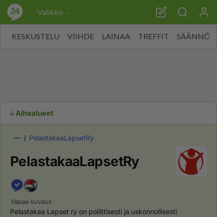
Valikko
KESKUSTELU
VIIHDE
LAINAA
TREFFIT
SÄÄNNÖT
Aihealueet
PelastakaaLapsetRy
PelastakaaLapsetRy
Vapaa kuvaus
Pelastakaa Lapset ry on poliittisesti ja uskonnollisesti 