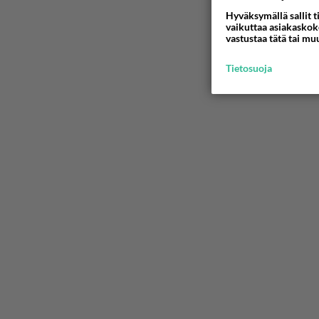
Hyväksymällä sallit t
vaikuttaa asiakaskoke
vastustaa tätä tai mu
Tietosuoja