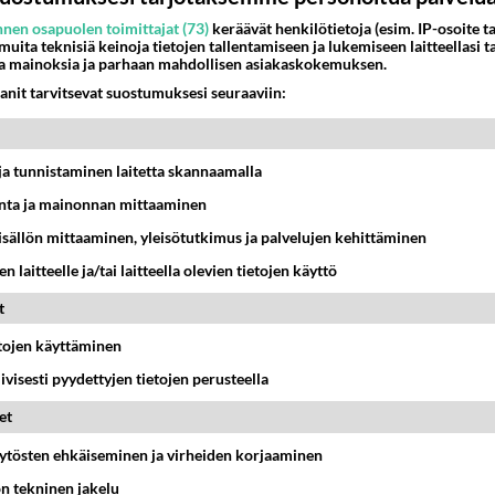
nen osapuolen toimittajat (73)
keräävät henkilötietoja (esim. IP-osoite ta
 muita teknisiä keinoja tietojen tallentamiseen ja lukemiseen laitteellasi t
a mainoksia ja parhaan mahdollisen asiakaskokemuksen.
anit tarvitsevat suostumuksesi seuraaviin:
t ja tunnistaminen laitetta skannaamalla
ta ja mainonnan mittaaminen
sisällön mittaaminen, yleisötutkimus ja palvelujen kehittäminen
n laitteelle ja/tai laitteella olevien tietojen käyttö
t
etojen käyttäminen
iivisesti pyydettyjen tietojen perusteella
et
äytösten ehkäiseminen ja virheiden korjaaminen
ön tekninen jakelu