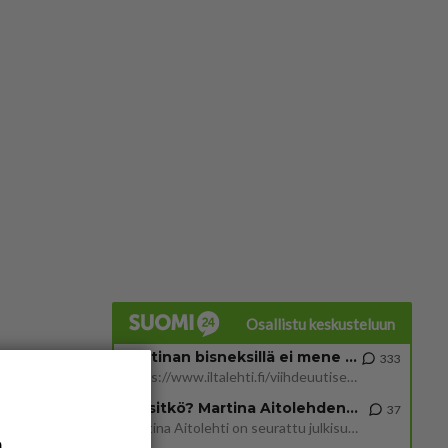
Osallistu keskusteluun
Martinan bisneksillä ei mene hyvin
333
https://www.iltalehti.fi/viihdeuutiset/a/c46da6ab-340f-4790-aaa7-0865eed2336 Yrityksen konkurssihakemus on tullut kärä
Tiesitkö? Martina Aitolehden isäpuoli on tämä suosittu laulaja
37
Martina Aitolehti on seurattu julkisuuden henkilö. Lähipiiriin mahtuu muitakin tunnettuja henkilöitä. Tiesitkö, että Ma
a