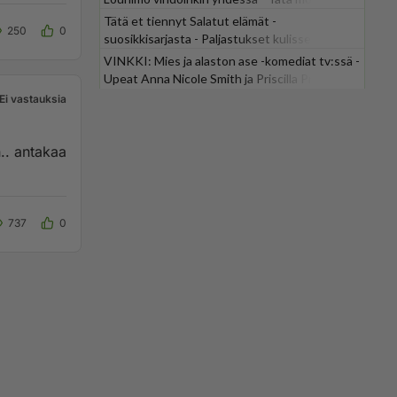
odotti
Tätä et tiennyt Salatut elämät -
250
0
suosikkisarjasta - Paljastukset kulisseista
yllättävät
VINKKI: Mies ja alaston ase -komediat tv:ssä -
Upeat Anna Nicole Smith ja Priscilla Presley
mukana
Ei vastauksia
n.. antakaa
737
0