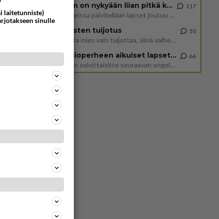
2 km on nykyään liian pitkä koulumatka
117
i laitetunniste)
Hesarissa päivitellään lapset joutuu nyt kulkemaan 2 km kouluun jösses. Ruostefillarilla tuo matka menee vaikka miten äk
arjotakseen sinulle
Miesten tuijotus
50
Mutta mies vain tuijottaa, siinä vaiheessa käännän itse pään pois. Mikä juttu? Yleensä jos joku tuijottaa tai katsoo, hä
Uusioperheen aikuiset lapset tyhjentää jääkaapin käydessään
66
Miten selvittäisitte seuraavan ongelman, meillä on uusioperhe, minulla teini-ikäiset lapset ja puolisolla aikuiset, jotk