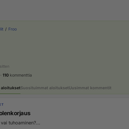
lit
Froo
sitten
·
110
kommenttia
aloitukset
Suosituimmat aloitukset
Uusimmat kommentit
ET
lenkorjaus
vai tuhoaminen?...