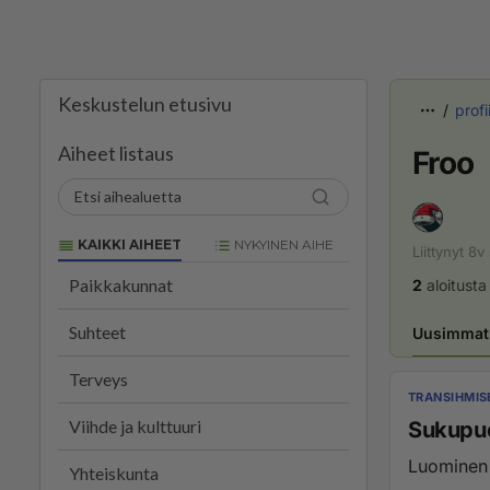
Keskustelun etusivu
profii
Aiheet listaus
Froo
KAIKKI AIHEET
NYKYINEN AIHE
Liittynyt
8v
Paikkakunnat
2
aloitusta
Suhteet
Uusimmat 
Terveys
TRANSIHMIS
Viihde ja kulttuuri
Sukupuo
Luominen 
Yhteiskunta