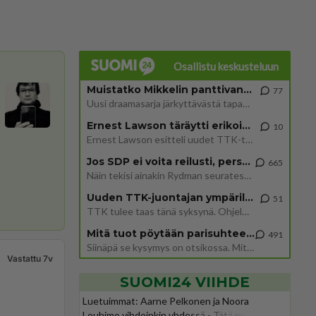
Osallistu keskusteluun
Muistatko Mikkelin panttivankidraaman?
77
Uusi draamasarja järkyttävästä tapauksesta on tulossa. Tositapahtumiin perustuva sarja ammentaa vuoden 1986 Mikkelin pan
Ernest Lawson täräytti erikoisen heiton TTK-lehdistötilaisuudessa: " Onko tässä tarkoituksena...?"
10
Ernest Lawson esitteli uudet TTK-tähtioppilaat ja opettajat torstaina 6.8. lehdistölle. Tulevalla kaudella on yksi hausk
Jos SDP ei voita reilusti, persut kumoavat demokratian Suomesta
665
Näin tekisi ainakin Rydman seuratessaan idolinsa Trumpin mallia https://www.is.fi/politiikka/art-2000012187244.html
Uuden TTK-juontajan ympärillä epätietoisuus sakenee - Nyt MTV hämmentää soppaa
51
TTK tulee taas tänä syksynä. Ohjelman uudet tähtioppilaat julkistetaan torstaina 6. elokuuta klo 14 alkavassa lehdistö
Mitä tuot pöytään parisuhteessa?
491
Siinäpä se kysymys on otsikossa. Mitäpä siis tuot/toisit pöytään parisuhteessa? Oletko mies vai nainen? Koetko sen mitä
Vastattu 7v
SUOMI24 VIIHDE
Luetuimmat: Aarne Pelkonen ja Noora
Louhimo vihdoinkin yhdessä - Tätä moni jo