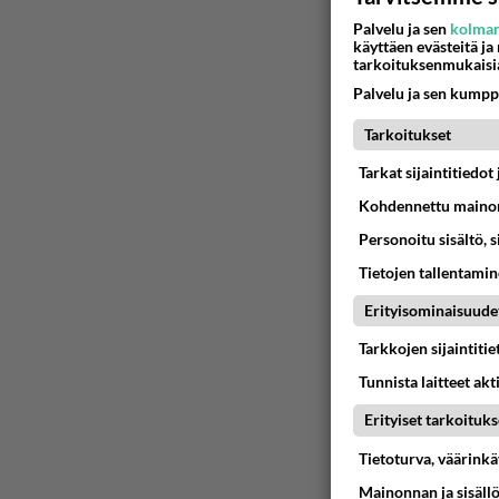
Palvelu ja sen
kolman
käyttäen evästeitä ja
tarkoituksenmukaisi
Palvelu ja sen kumpp
Tarkoitukset
Tarkat sijaintitiedo
Kohdennettu mainon
Personoitu sisältö, 
Tietojen tallentamine
Erityisominaisuude
Tarkkojen sijaintiti
Tunnista laitteet akt
Erityiset tarkoituks
Tietoturva, väärink
Mainonnan ja sisäll