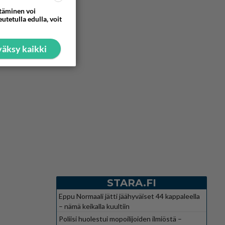
ttäminen voi
utetulla edulla, voit
äksy kaikki
STARA.FI
Eppu Normaali jätti jäähyväiset 44 kappaleella
– nämä keikalla kuultiin
Poliisi huolestui mopoilijoiden ilmiöstä –