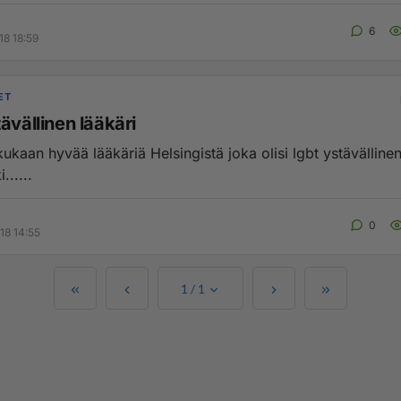
6
18 18:59
ET
ävällinen lääkäri
ukaan hyvää lääkäriä Helsingistä joka olisi lgbt ystävälline
......
0
18 14:55
1
/
1