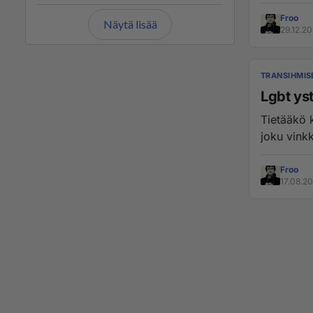
Froo
Näytä lisää
29.12.20
TRANSIHMIS
Lgbt yst
Tietääkö k
joku vinkki
Froo
17.08.20