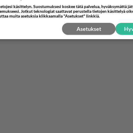
ietojesi käsittelyn. Suostumuksesi koskee tätä palvelua, hyväksymättä jä
mukseesi. Jotkut teknologiat saattavat perustella tietojen käsittelyä oike
uttaa muita asetuksia klikkaamalla "Asetukset" linkkiä.
Asetukset
Hyv