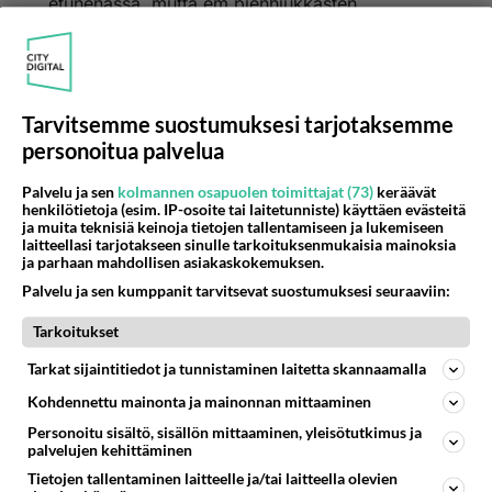
etunenässä, mutta em.pienhiukkasten
aiheuttamissa terveysvaikutuksissa peltilehmä on
kirkkaassa pääosassa. Ilman epäpuhtaudet
aiheuttavat 200-400 ennenaikaista kuolemaa
Suomessa vuosittain, astmaoireet,
Tarvitsemme suostumuksesi tarjotaksemme
hengitystieinfektiot ja lasten allergisuus
personoitua palvelua
lisääntyvät liikenteen jatkuvan kasvun myötä.
Yhteiskunnallinen kokonaislasku tästä terveyden
Palvelu ja sen
kolmannen osapuolen toimittajat (73)
keräävät
henkilötietoja (esim. IP-osoite tai laitetunniste) käyttäen evästeitä
menetyksestä on vielä mittaamaton.
ja muita teknisiä keinoja tietojen tallentamiseen ja lukemiseen
laitteellasi tarjotakseen sinulle tarkoituksenmukaisia mainoksia
ja parhaan mahdollisen asiakaskokemuksen.
Katalysaattorin ja polttoaineen puhdistumisen
Palvelu ja sen kumppanit tarvitsevat suostumuksesi seuraaviin:
aiheuttamia pakokaasun "laadunparannusta" on
autokansa innokkaasti toitottanut. Uusi
Tarkoitukset
pienhiukkastutkimus vetää maton tämän
Tarkat sijaintitiedot ja tunnistaminen laitetta skannaamalla
propagandan alta. Tähän asti on mitattu vain
rikin, lyijyn ja hään pitoisuuksia, ei pienhiukkasia
Kohdennettu mainonta ja mainonnan mittaaminen
joiden terveyttä pilaavat vaikutukset on vihdoin
Personoitu sisältö, sisällön mittaaminen, yleisötutkimus ja
huomattu. Kun tämän lisäksi voi todeta melun
palvelujen kehittäminen
jatkuvan lisääntymisen turhan autoilun
Tietojen tallentaminen laitteelle ja/tai laitteella olevien