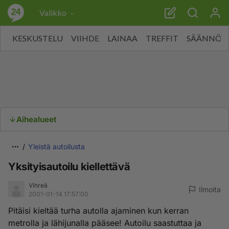
Valikko
KESKUSTELU
VIIHDE
LAINAA
TREFFIT
SÄÄNNÖT
Aihealueet
Yleistä autoilusta
Yksityisautoilu kiellettävä
Vihreä
Ilmoita
2001-01-14 17:57:00
Pitäisi kieltää turha autolla ajaminen kun kerran
metrolla ja lähijunalla pääsee! Autoilu saastuttaa ja