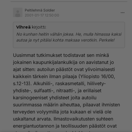
Peltilehmä Soldier
2001-01-17 12:50:00
Vihreä
kirjoitti:
No kunhan heitin vähän jokea. He, mulla himassa kaksi
autoa ja nyt pitäisi kohta maksaa verotkin. Perkele!
Uusimmat tutkimukset todistavat sen minkä
jokainen kaupunkijalankulkija on aavistanut jo
ajat sitten: autoilun päästöt ovat ylivoimaisesti
kaikkein tärkein ilman pilaaja (Yliopisto 16/00,
s.12-13). Alkuhiili-, raskasmetalli, hiilivety-
yhdiste-, sulfaatti-, nitraatti-, ja erillaiset
karsinogeeniset yhdisteet joita autoilu
suurimmassa määrin aiheuttaa, pilaavat ihmisten
terveyden volyymilla jota kukaan ei vielä ole
uskaltanut arvata. Ilmastovaikutusten suhteen
energiantuotannon ja teollisuuden päästöt ovat