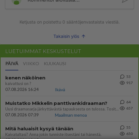
Ketjusta on poistettu
0
sääntöjenvastaista viestiä.
Takaisin ylös
LUETUIMMAT KESKUSTELUT
PÄIVÄ
VIIKKO
KUUKAUSI
53
kenen näköinen
917
kaivattusi on ?
07.08.2026 16:24
Ikävä
64
Muistatko Mikkelin panttivankidraaman?
657
Uusi draamasarja järkyttävästä tapauksesta on tulossa. Tositapahtumiin perustuva sarja ammentaa vuoden 1986 Mikkelin pan
07.08.2026 07:39
Maailman menoa
55
Mitä haluaisit kysyä tänään
650
Kaivatultasi? Anna jokin tunniste itsestäni tai hänestä.