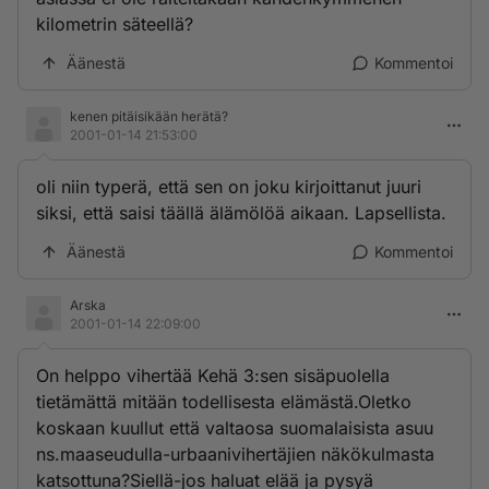
kilometrin säteellä?
Äänestä
Kommentoi
kenen pitäisikään herätä?
2001-01-14 21:53:00
oli niin typerä, että sen on joku kirjoittanut juuri
siksi, että saisi täällä älämölöä aikaan. Lapsellista.
Äänestä
Kommentoi
Arska
2001-01-14 22:09:00
On helppo vihertää Kehä 3:sen sisäpuolella
tietämättä mitään todellisesta elämästä.Oletko
koskaan kuullut että valtaosa suomalaisista asuu
ns.maaseudulla-urbaanivihertäjien näkökulmasta
katsottuna?Siellä-jos haluat elää ja pysyä