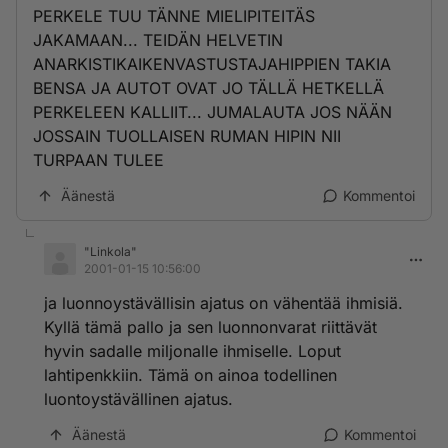
PERKELE TUU TÄNNE MIELIPITEITÄS
JAKAMAAN... TEIDÄN HELVETIN
ANARKISTIKAIKENVASTUSTAJAHIPPIEN TAKIA
BENSA JA AUTOT OVAT JO TÄLLÄ HETKELLÄ
PERKELEEN KALLIIT... JUMALAUTA JOS NÄÄN
JOSSAIN TUOLLAISEN RUMAN HIPIN NII
TURPAAN TULEE
Äänestä
Kommentoi
"Linkola"
2001-01-15 10:56:00
ja luonnoystävällisin ajatus on vähentää ihmisiä.
Kyllä tämä pallo ja sen luonnonvarat riittävät
hyvin sadalle miljonalle ihmiselle. Loput
lahtipenkkiin. Tämä on ainoa todellinen
luontoystävällinen ajatus.
Äänestä
Kommentoi