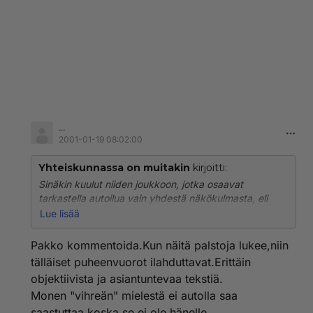
...
2001-01-19 08:02:00
Yhteiskunnassa on muitakin
kirjoitti:
Sinäkin kuulut niiden joukkoon, jotka osaavat
tarkastella autoilua vain yhdestä näkökulmasta, eli
vain haittanäkökulmasta. On selvää, että jos
Lue lisää
kansalaiset ovat valmiita hankkimaan itselleen oman
auton hurjasta hankintavero- sekä
Pakko kommentoida.Kun näitä palstoja lukee,niin
kayttöverorasitteesta huolimatta, on investoinnin
tälläiset puheenvuorot ilahduttavat.Erittäin
oltava todella hyödyllinen. Tästä hyödystä yhteiskunta
objektiivista ja asiantuntevaa tekstiä.
pyrkii myös nettoamaan verottajan avulla niin paljon
Monen "vihreän" mielestä ei autolla saa
kuin ikinä on mahdollista. Osansa siitä saavat myös
taloudellisesti kannattamattomat liikennemuodot, siis
saastuttaa,koska se ei ole hänelle