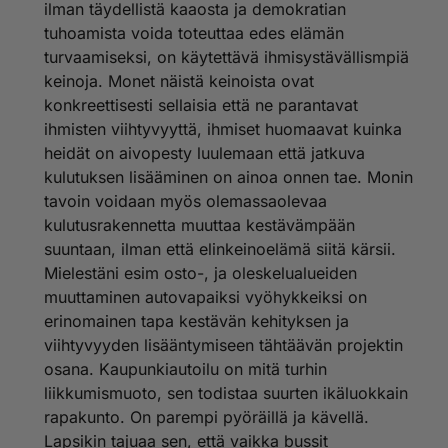
ilman täydellistä kaaosta ja demokratian
taistella.
Tämä kaikki siitäkin huolimatta, vaikka liikenteen haitat
tuhoamista voida toteuttaa edes elämän
ovat selvästi vähentyneet kehittyneen auto- ja
turvaamiseksi, on käytettävä ihmisystävällismpiä
Auto- ja polttoainetekniikka ovat pitkälti kantaneet
polttoainetekniikan vuoksi. Jos yhteiskunta olisi aidosti
keinoja. Monet näistä keinoista ovat
kortensa kekoon kaupunki-ilman puhdistamisessa.
huolissaan autoilun suorista ympäristöhaitoista, se
Sitä vastoin esimerkiksi ei ole mitenkään varmaa, että
konkreettisesti sellaisia että ne parantavat
tukisi uusien ympäristöä vähemmän
kaupungin omat toimet esimerkiksi hiekoituspölyn
ihmisten viihtyvyyttä, ihmiset huomaavat kuinka
kuormittamattomien autojen hankintaa. Jos tämä
kevätpoistossa olisivat merkittävästi tehostuneet.
logiikka halutaan sivuuttaa, merkitsee se älyllistä
heidät on aivopesty luulemaan että jatkuva
Hiekoituspöly onkin merkittävä hengitystiesairauksille
epärehellisyyttä, joka Yliopistolehden artikkelissakin
kulutuksen lisääminen on ainoa onnen tae. Monin
altistaja ja bakteerien levittäjä.
selvästi omassa muodossaan paistaa. Autojakaan
tavoin voidaan myös olemassaolevaa
Merkittävin syöpää aiheuttavien pienhiukkasten lähde
emme voi kieltää - sitä eivät uskaltaisi tehdä edes
ovat dieselmoottorit. Siksi onkin ihmeellistä, että
kulutusrakennetta muuttaa kestävämpään
autojen vastustajat.
dieselbussiliikennettä kaupunkien keskustoissa ei
suuntaan, ilman että elinkeinoelämä siitä kärsii.
kielletä.
Hiukkaspäästöt ja ehkä myös melu ovat pulmallisia
Mielestäni esim osto-, ja oleskelualueiden
Lisäksi dieselbussit ovat hyvin suuri hengitystä
kysymyksiä. Siinä olet pitkälle oikeassa. Toisaalta
muuttaminen autovapaiksi vyöhykkeiksi on
ärsyttävien typenoksidien lähde (katsopa seuraavan
kaupungeissa on aina ollut liikennettä, melua ja pölyä
erinomainen tapa kestävän kehityksen ja
kerran sitä kirveltävän hajuista vihertävän ruskeaa
ja näin tulee olemaan. Se on luonnollista, sillä
typpijätettä, jota bussin pakoputki syöksee pysäkiltä
viihtyvyyden lisääntymiseen tähtäävän projektin
kaupungeissa asukastiheys on suuri. Jos ei ole
lähtiessään). Typenoksidit edesauttavat vielä
osana. Kaupunkiautoilu on mitä turhin
tyytyväinen noormaalikaupunkiolosuhteisiin, niin silloin
vaarallisen maanpäällisen otsonin muodostumista.
tulee harkita asuinpaikan vaihtoa. Omakotitalo
liikkumismuoto, sen todistaa suurten ikäluokkain
Lisäksi bussin kadulta nostattama pölymäärä mm.
puutarhalla merenrannalla keskellä kaupunkia
rapakunto. On parempi pyöräillä ja kävellä.
korin suuremmasta koosta ja auttamattoman huonosta
linnunlaululla säestettynä kun ei ole realistinen
Lapsikin tajuaa sen, että vaikka bussit
aerodynamiikasta johtuen on monikymmenkertainen