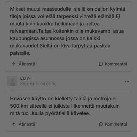
Mikset muuta maaseudulle ,siellä on paljon kylmiä
tiloja joissa voi elää tarpeeksi vihreää elämää.Ei
muuta kuin kuokka heilumaan ja peltoa
raivaamaan.Taitaa kuitenkin olla mukavampi asua
kaupungissa asunnossa jossa on kaikki
mukavuudet.Sieltä on kiva lärpyttää paskaa
palstalle.
Äänestä
Kommentoi
A.M.Olli
2001-01-15 00:06:00
Hevosen käyttö on kielletty täällä ja metroja ei
500 km säteellä ei julkista liikennettä muutakuin
mitä tuo Juulia pyörätiellä kävelee.
Äänestä
Kommentoi