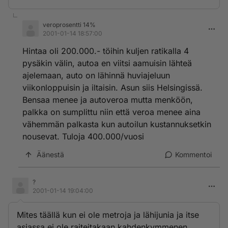
veroprosentti 14%
2001-01-14 18:57:00
Hintaa oli 200.000.- töihin kuljen ratikalla 4
pysäkin välin, autoa en viitsi aamuisin lähteä
ajelemaan, auto on lähinnä huviajeluun
viikonloppuisin ja iltaisin. Asun siis Helsingissä.
Bensaa menee ja autoveroa mutta menköön,
palkka on sumplittu niin että veroa menee aina
vähemmän palkasta kun autoilun kustannuksetkin
nousevat. Tuloja 400.000/vuosi
Äänestä
Kommentoi
?
2001-01-14 19:04:00
Mites täällä kun ei ole metroja ja lähijunia ja itse
asiassa ei ole raiteitakaan kahdenkymmenen