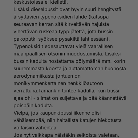
keskustoissa ei kielletä.
Lisäksi dieselbussit ovat hyvin suuri hengitystä
ärsyttävien typenoksidien lähde (katsopa
seuraavan kerran sitä kirveltävän hajuista
vihertävän ruskeaa typpijätettä, jota bussin
pakoputki syöksee pysäkiltä lähtiessään).
Typenoksidit edesauttavat vielä vaarallisen
maanpäällisen otsonin muodostumista. Lisäksi
bussin kadulta nostattama pölymäärä mm. korin
suuremmasta koosta ja auttamattoman huonosta
aerodynamiikasta johtuen on
monikymmenkertainen henkkilöautoon
verrattuna.Tämänkin tuntee kadulla, kun bussi
ajaa ohi - silmät on suljettava ja pää käännettävä
poispäin kadulta.
Vielpä, jos kaupunkibussiliikenne olisi
vähäisempää, niin haitallista katujen hiekotusta
voitaisiin vähentää.
Jos nyt vaikkapa näistäkin seikoista vaietaan,