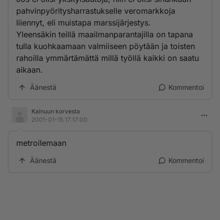
pahvinpyöritysharrastukselle veromarkkoja
liiennyt, eli muistapa marssijärjestys.
Yleensäkin teillä maailmanparantajilla on tapana
tulla kuohkaamaan valmiiseen pöytään ja toisten
rahoilla ymmärtämättä millä työllä kaikki on saatu
aikaan.
Äänestä
Kommentoi
Kainuun korvesta
2001-01-15 17:17:00
metroilemaan
Äänestä
Kommentoi