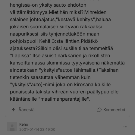
hengissä-on yksityisauto ehdoton
välttämättömyys.Mietihän miksi?!Vihreiden
salainen johtoajatus,"kestävä kehitys",haluaa
jokaisen suomalaisen siirtyvän rakkaaksi
naapuriksesi-siis tyhjennettäköön maan
pohjoispuoli Kehä 3:sta lähtien.Pidätkö
ajatuksesta?Silloin olisi susille tilaa temmeltää
"Lapissa".Itse asuisit narkkarien ja rikollisten
kansoittamassa slummissa tyytyväisenä näkemättä
ainoatakaan "yksityis"autoa lähimailla.(Taksihan
tietenkin saastuttaa vähemmän kuin
"yksityis"auto)-nimi joka on kirosana kaikille
punaisesta takista vihreän vuoren päällypuolelle
kääntäneille "maailmanparantajille".
Äänestä
Kommentoi
Reho
2001-01-14 23:49:00