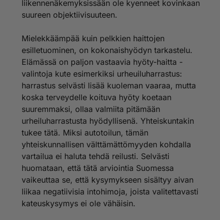
liikennenäkemyksissään ole kyenneet kovinkaan
todeta melun jatkuvan lisääntymisen turhan autoilun
seurauksena, on ainoa johtopäätös tulevaisuutta
suureen objektiivisuuteen.
ajatellen rajoittaa auton käyttöä kaikin mahdollisin
keinoin. Vatasten kaltaisten autouskonnon
Mielekkäämpää kuin pelkkien haittojen
puolestapuhujien on aika mennä syvälle itseensä.
esilletuominen, on kokonaishyödyn tarkastelu.
Suomea on pitkälti perättömien perusteiden nojalla
Elämässä on paljon vastaavia hyöty-haitta -
sanottu pitkäin etäisyyksien maaksi jossa auton on
välttämätön. Jos joku asia on varma, niin ainakin se
valintoja kute esimerkiksi urheuiluharrastus:
että tämän päivän urbaani Etelä-Suomi on lyhyiden
harrastus selvästi lisää kuoleman vaaraa, mutta
etäisyyksien ja kurjistamisesta huolimatta hyvän
koska terveydelle koituva hyöty koetaan
joukkoliikenteen maa jossa yksityisautoiluun on todella
suuremmaksi, ollaa valmiita pitämään
vähän oikeaa tarvetta. Kun vaalit ovat ohi, on
urheiluharrastusta hyödyllisenä. Yhteiskuntakin
poliitikkojen aika tehdä päätöksiä jotka toimivat lasten
tulevaisuutta silmälläpitäen.
tukee tätä. Miksi autotoilun, tämän
yhteiskunnallisen välttämättömyyden kohdalla
vartailua ei haluta tehdä reilusti. Selvästi
huomataan, että tätä arviointia Suomessa
vaikeuttaa se, että kysymykseen sisältyy aivan
liikaa negatiivisia intohimoja, joista valitettavasti
kateuskysymys ei ole vähäisin.