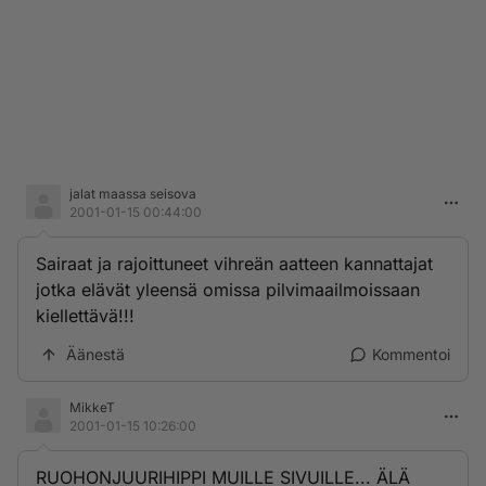
jalat maassa seisova
2001-01-15 00:44:00
Sairaat ja rajoittuneet vihreän aatteen kannattajat
jotka elävät yleensä omissa pilvimaailmoissaan
kiellettävä!!!
Äänestä
Kommentoi
MikkeT
2001-01-15 10:26:00
RUOHONJUURIHIPPI MUILLE SIVUILLE... ÄLÄ