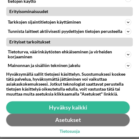
tietojen käyttö
seurauksena, on ainoa johtopäätös tulevaisuutta
ajatellen rajoittaa auton käyttöä kaikin
Erityisominaisuudet
mahdollisin keinoin. Vatasten kaltaisten
Tarkkojen sijaintitietojen käyttäminen
autouskonnon puolestapuhujien on aika mennä
Tunnista laitteet aktiivisesti pyydettyjen tietojen perusteella
syvälle itseensä. Suomea on pitkälti perättömien
perusteiden nojalla sanottu pitkäin etäisyyksien
Erityiset tarkoitukset
maaksi jossa auton on välttämätön. Jos joku asia
Tietoturva, väärinkäytösten ehkäiseminen ja virheiden
on varma, niin ainakin se että tämän päivän
korjaaminen
urbaani Etelä-Suomi on lyhyiden etäisyyksien ja
Mainonnan ja sisällön tekninen jakelu
kurjistamisesta huolimatta hyvän joukkoliikenteen
Hyväksymällä sallit tietojesi käsittelyn. Suostumuksesi koskee
maa jossa yksityisautoiluun on todella vähän
tätä palvelua, hyväksymättä jättäminen voi vaikuttaa
asiakaskokemukseesi. Jotkut teknologiat saattavat perustella
oikeaa tarvetta. Kun vaalit ovat ohi, on
tietojen käsittelyä oikeutetulla edulla, voit vastustaa tätä tai
poliitikkojen aika tehdä päätöksiä jotka toimivat
muuttaa muita asetuksia klikkaamalla "Asetukset" linkkiä.
lasten tulevaisuutta silmälläpitäen.
Hyväksy kaikki
Äänestä
Kommentoi
Asetukset
Tietosuoja