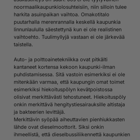
noormaalikaupunkiolosuhteisiin, niin silloin tulee
harkita asuinpaikan vaihtoa. Omakotitalo
puutarhalla merenrannalla keskellä kaupunkia
linnunlaululla säestettynä kun ei ole realistinen
vaihtoehto. Tuulimyllyjä vastaan ei ole järkevää
taistella.
Auto- ja polttoainetekniikka ovat pitkälti
kantaneet kortensa kekoon kaupunki-ilman
puhdistamisessa. Sitä vastoin esimerkiksi ei ole
mitenkään varmaa, että kaupungin omat toimet
esimerkiksi hiekoituspölyn kevätpoistossa
olisivat merkittävästi tehostuneet. Hiekoituspöly
onkin merkittävä hengitystiesairauksille altistaja
ja bakteerien levittäjä.
Merkittävin syöpää aiheuttavien pienhiukkasten
lähde ovat dieselmoottorit. Siksi onkin
ihmeellistä, että dieselbussiliikennettä kaupunkien