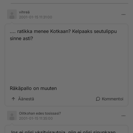
vihreä
2001-01-15 11:31:00
.... ratikka menee Kotkaan? Kelpaaks seutulippu
sinne asti?
Räkäpallo on muuten
Äänestä
Kommentoi
Olitkohan edes tosissasi?
2001-01-15 11:35:00
Jos ei olisi yksityisautoja, niin ei olisi sinunkaan