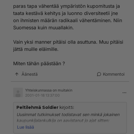
raskasmetalli, hiilivety-yhdiste-, sulfaatti-, nitraatti-, ja
paras tapa vähentää ympäristön kupomitusta ja
erillaiset karsinogeeniset yhdisteet joita autoilu
taata kestävä kehitys ja luonno diversiteetii jne
suurimmassa määrin aiheuttaa, pilaavat ihmisten
on ihmisten määrän radikaali vähentäminen. Niin
terveyden volyymilla jota kukaan ei vielä ole
Suomessa kuin muuallakin.
uskaltanut arvata. Ilmastovaikutusten suhteen
energiantuotannon ja teollisuuden päästöt ovat
etunenässä, mutta em.pienhiukkasten aiheuttamissa
Vain yksi manner pitäisi olla asuttuna. Muu pitäisi
terveysvaikutuksissa peltilehmä on kirkkaassa
jättä muille eläimille.
pääosassa. Ilman epäpuhtaudet aiheuttavat 200-400
ennenaikaista kuolemaa Suomessa vuosittain,
Miten tähän päästään ?
astmaoireet, hengitystieinfektiot ja lasten allergisuus
lisääntyvät liikenteen jatkuvan kasvun myötä.
Äänestä
Kommentoi
Yhteiskunnallinen kokonaislasku tästä terveyden
menetyksestä on vielä mittaamaton.
Yhteiskunnassa on muitakin
Katalysaattorin ja polttoaineen puhdistumisen
2001-01-18 13:37:00
aiheuttamia pakokaasun "laadunparannusta" on
autokansa innokkaasti toitottanut. Uusi
Peltilehmä Soldier
kirjoitti:
pienhiukkastutkimus vetää maton tämän propagandan
Uusimmat tutkimukset todistavat sen minkä jokainen
alta. Tähän asti on mitattu vain rikin, lyijyn ja hään
kaupunkijalankulkija on aavistanut jo ajat sitten:
pitoisuuksia, ei pienhiukkasia joiden terveyttä pilaavat
autoilun päästöt ovat ylivoimaisesti kaikkein tärkein
Lue lisää
vaikutukset on vihdoin huomattu. Kun tämän lisäksi voi
ilman pilaaja (Yliopisto 16/00, s.12-13). Alkuhiili-,