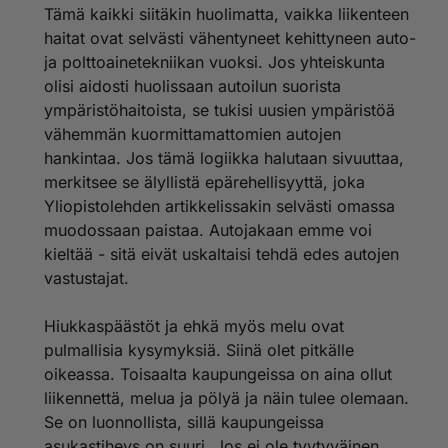
Tämä kaikki siitäkin huolimatta, vaikka liikenteen
haitat ovat selvästi vähentyneet kehittyneen auto-
ja polttoainetekniikan vuoksi. Jos yhteiskunta
olisi aidosti huolissaan autoilun suorista
ympäristöhaitoista, se tukisi uusien ympäristöä
vähemmän kuormittamattomien autojen
hankintaa. Jos tämä logiikka halutaan sivuuttaa,
merkitsee se älyllistä epärehellisyyttä, joka
Yliopistolehden artikkelissakin selvästi omassa
muodossaan paistaa. Autojakaan emme voi
kieltää - sitä eivät uskaltaisi tehdä edes autojen
vastustajat.
Hiukkaspäästöt ja ehkä myös melu ovat
pulmallisia kysymyksiä. Siinä olet pitkälle
oikeassa. Toisaalta kaupungeissa on aina ollut
liikennettä, melua ja pölyä ja näin tulee olemaan.
Se on luonnollista, sillä kaupungeissa
asukastiheys on suuri. Jos ei ole tyytyväinen