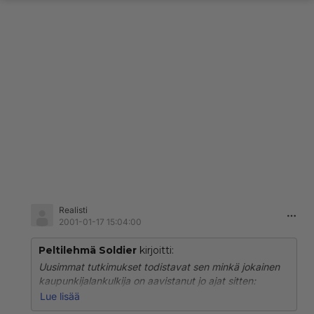
Realisti
2001-01-17 15:04:00
Peltilehmä Soldier
kirjoitti:
Uusimmat tutkimukset todistavat sen minkä jokainen
kaupunkijalankulkija on aavistanut jo ajat sitten:
autoilun päästöt ovat ylivoimaisesti kaikkein tärkein
Lue lisää
ilman pilaaja (Yliopisto 16/00, s.12-13). Alkuhiili-,