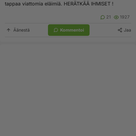
tappaa viattomia eläimiä. HERÄTKÄÄ IHMISET !
21
1927
Äänestä
Kommentoi
Jaa