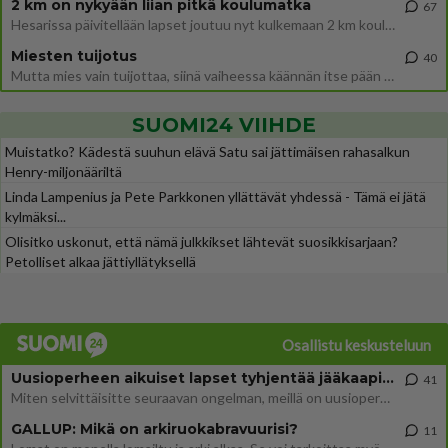
2 km on nykyään liian pitkä koulumatka
67
Hesarissa päivitellään lapset joutuu nyt kulkemaan 2 km kouluun jösses. Ruostefillarilla tuo matka menee vaikka miten äk
Miesten tuijotus
40
Mutta mies vain tuijottaa, siinä vaiheessa käännän itse pään pois. Mikä juttu? Yleensä jos joku tuijottaa tai katsoo, hä
SUOMI24 VIIHDE
Muistatko? Kädestä suuhun elävä Satu sai jättimäisen rahasalkun
Henry-miljonääriltä
Linda Lampenius ja Pete Parkkonen yllättävät yhdessä - Tämä ei jätä
kylmäksi...
Olisitko uskonut, että nämä julkkikset lähtevät suosikkisarjaan?
Petolliset alkaa jättiyllätyksellä
Osallistu keskusteluun
Uusioperheen aikuiset lapset tyhjentää jääkaapin käydessään
41
Miten selvittäisitte seuraavan ongelman, meillä on uusioperhe, minulla teini-ikäiset lapset ja puolisolla aikuiset, jotk
GALLUP: Mikä on arkiruokabravuurisi?
11