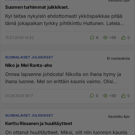
Vastattu 3pv
Suomen turhimmat julkkikset.
Kyl taitaa nykyisin ehdottomasti ykköspaikkaa pitää
tämä jokapaikan tyrkky pihtikinttu Huttunen. Latela
sitä, latela tät...
15.07.2026 14:42
6
<50
0
SUOMALAISET JULKKIKSET
Ei vastauksia
Niko ja Mel Ranta-aho
Onnea lapsenne johdosta! Nikolla on ihana hymy ja
ihana luonne. Mel on erittäin kaunis vaimo. Olisi
mukava enemmän kuull...
01.08.2026 18:17
0
<50
0
SUOMALAISET JULKKIKSET
Vastattu 4pv
Kerttu Rissanen ja huulitäytteet
On ottanut huulitäytteet. Miksi, olit niin luonnon kaunis