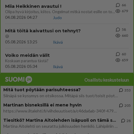
66
Miia Heikkinen avautui !
679
Olipa hyvä kirjoitus, kiitos. Ongelmat mitkä nostat esille on todellisia ja tämä ylimielisyys totta ja se näkyy kaikessa
04.08.2026 04:27
Judo
58
Mitä töitä kaivattusi on tehnyt?
660
😅
05.08.2026 13:25
Ikävä
60
Voiko meidän välit
659
Koskaan parantua tästä?
05.08.2026 05:34
Ikävä
Osallistu keskusteluun
Mitä tuot pöytään parisuhteessa?
353
Siinäpä se kysymys on otsikossa. Mitäpä siis tuot/toisit pöytään parisuhteessa? Oletko mies vai nainen? Koetko sen mitä
Martinan bisneksillä ei mene hyvin
205
https://www.iltalehti.fi/viihdeuutiset/a/c46da6ab-340f-4790-aaa7-0865eed2336 Yrityksen konkurssihakemus on tullut kärä
Tiesitkö? Martina Aitolehden isäpuoli on tämä suosittu laulaja
28
Martina Aitolehti on seurattu julkisuuden henkilö. Lähipiiriin mahtuu muitakin tunnettuja henkilöitä. Tiesitkö, että Ma