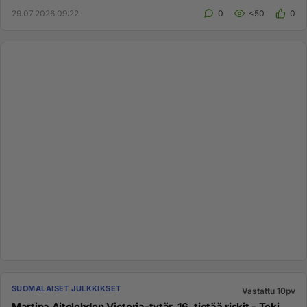
29.07.2026 09:22
0
<50
0
SUOMALAISET JULKKIKSET
Vastattu 10pv
Martina Aitolehden Victoria-tytär, 16, tietää riskit - Teki