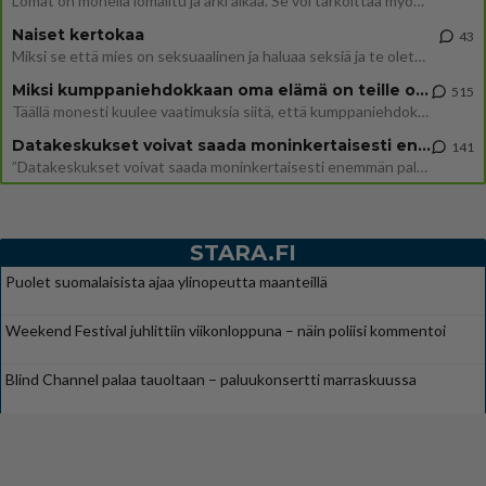
Lomat on monella lomailtu ja arki alkaa. Se voi tarkoittaa myös sitä, että grillailut on grillattu ja palataan arjen ruo
Naiset kertokaa
43
Miksi se että mies on seksuaalinen ja haluaa seksiä ja te olette hänen mielestänne haluttava on vastenmielistä? Mikä sii
Miksi kumppaniehdokkaan oma elämä on teille ongelma?
515
Täällä monesti kuulee vaatimuksia siitä, että kumppaniehdokkaalla ei saisi olla lemmikkejä, lapsia, kavereita, eksiä, su
Datakeskukset voivat saada moninkertaisesti enemmän palautuksia kuin mitä ne maksavat veroja
141
”Datakeskukset voivat saada moninkertaisesti enemmän palautuksia kuin mitä ne maksavat veroja”, sanoo professori Jussi K
STARA.FI
Puolet suomalaisista ajaa ylinopeutta maanteillä
Weekend Festival juhlittiin viikonloppuna – näin poliisi kommentoi
Blind Channel palaa tauoltaan – paluukonsertti marraskuussa