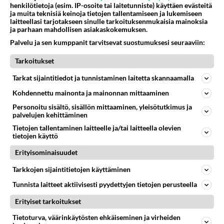
henkilötietoja (esim. IP-osoite tai laitetunniste) käyttäen evästeitä
Keke Leppänen on eläkkeellä uutisankkurin hommista,
ja muita teknisiä keinoja tietojen tallentamiseen ja lukemiseen
laitteellasi tarjotakseen sinulle tarkoituksenmukaisia mainoksia
mutta vientiä tu...
ja parhaan mahdollisen asiakaskokemuksen.
Suomi24_Viihde
8
842
0
Palvelu ja sen kumppanit tarvitsevat suostumuksesi seuraaviin:
12.01.2026 06:15
Tarkoitukset
SUOMALAISET JULKKIKSET
Tarkat sijaintitiedot ja tunnistaminen laitetta skannaamalla
Vastattu 16pv
Muistatko? Suorapuheinen ja sanavalmis Riitta Väisänen
Kohdennettu mainonta ja mainonnan mittaaminen
oli täyskymppi Kymppitonniin!
Personoitu sisältö, sisällön mittaaminen, yleisötutkimus ja
Riitta Väisänen on huippu! Kymppitonni siivitti Miss
palvelujen kehittäminen
Euroopan ja hevostytön koko kansan suosikiksi.
Tietojen tallentaminen laitteelle ja/tai laitteella olevien
tietojen käyttö
Kaipaatko Riittaa ...
Suomi24_Viihde
Erityisominaisuudet
4
495
0
19.01.2026 06:38
Tarkkojen sijaintitietojen käyttäminen
Tunnista laitteet aktiivisesti pyydettyjen tietojen perusteella
SUOMALAISET JULKKIKSET
Vastattu 18pv
Erityiset tarkoitukset
Teemu Selänne
Tietoturva, väärinkäytösten ehkäiseminen ja virheiden
Tuo änärijäiden suuri temppuilija ja bentsiiniautoilun