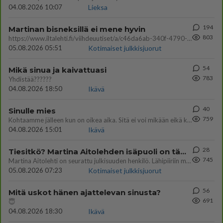
04.08.2026 10:07
Lieksa
194
Martinan bisneksillä ei mene hyvin
803
https://www.iltalehti.fi/viihdeuutiset/a/c46da6ab-340f-4790-aaa7-0865eed2336 Yrityksen konkurssihakemus on tullut kärä
05.08.2026 05:51
Kotimaiset julkkisjuorut
54
Mikä sinua ja kaivattuasi
783
Yhdistää??????
04.08.2026 18:50
Ikävä
40
Sinulle mies
759
Kohtaamme jälleen kun on oikea aika. Sitä ei voi mikään eikä kukaan estää <3 <3
04.08.2026 15:01
Ikävä
28
Tiesitkö? Martina Aitolehden isäpuoli on tämä suosittu laulaja
745
Martina Aitolehti on seurattu julkisuuden henkilö. Lähipiiriin mahtuu muitakin tunnettuja henkilöitä. Tiesitkö, että Ma
05.08.2026 07:23
Kotimaiset julkkisjuorut
56
Mitä uskot hänen ajattelevan sinusta?
691
😇
04.08.2026 18:30
Ikävä