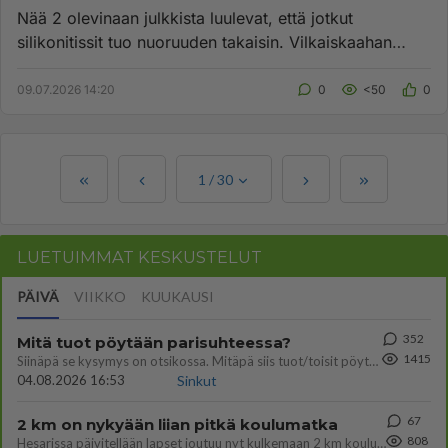
Nää 2 olevinaan julkkista luulevat, että jotkut
silikonitissit tuo nuoruuden takaisin. Vilkaiskaahan
kaulan seutua, mite...
09.07.2026 14:20
0
<50
0
1
/
30
LUETUIMMAT KESKUSTELUT
PÄIVÄ
VIIKKO
KUUKAUSI
352
Mitä tuot pöytään parisuhteessa?
1415
Siinäpä se kysymys on otsikossa. Mitäpä siis tuot/toisit pöytään parisuhteessa? Oletko mies vai nainen? Koetko sen mitä
04.08.2026 16:53
Sinkut
67
2 km on nykyään liian pitkä koulumatka
808
Hesarissa päivitellään lapset joutuu nyt kulkemaan 2 km kouluun jösses. Ruostefillarilla tuo matka menee vaikka miten äk