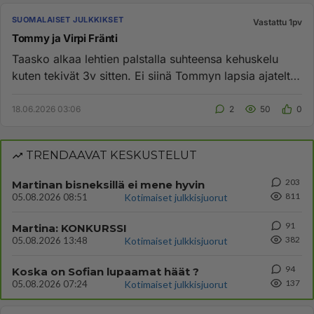
SUOMALAISET JULKKIKSET
Vastattu 1pv
Tommy ja Virpi Fränti
Taasko alkaa lehtien palstalla suhteensa kehuskelu
kuten tekivät 3v sitten. Ei siinä Tommyn lapsia ajateltu
kun koko aja...
18.06.2026 03:06
2
50
0
TRENDAAVAT KESKUSTELUT
203
Martinan bisneksillä ei mene hyvin
811
05.08.2026 08:51
Kotimaiset julkkisjuorut
91
Martina: KONKURSSI
382
05.08.2026 13:48
Kotimaiset julkkisjuorut
94
Koska on Sofian lupaamat häät ?
137
05.08.2026 07:24
Kotimaiset julkkisjuorut