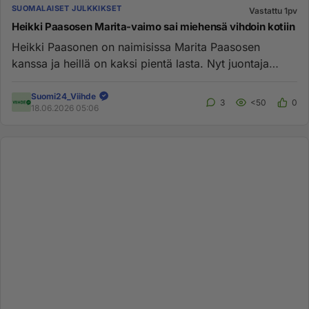
SUOMALAISET JULKKIKSET
Vastattu 1pv
Heikki Paasosen Marita-vaimo sai miehensä vihdoin kotiin
Heikki Paasonen on naimisissa Marita Paasosen
kanssa ja heillä on kaksi pientä lasta. Nyt juontaja
Paasonen on palannut...
Suomi24_Viihde
3
<50
0
18.06.2026 05:06