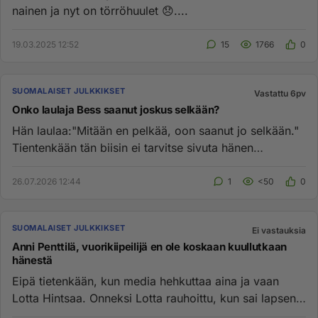
nainen ja nyt on törröhuulet 😞....
19.03.2025 12:52
15
1766
0
SUOMALAISET JULKKIKSET
Vastattu 6pv
Onko laulaja Bess saanut joskus selkään?
Hän laulaa:"Mitään en pelkää, oon saanut jo selkään."
Tientenkään tän biisin ei tarvitse sivuta hänen
elämäänsä, mutta o...
26.07.2026 12:44
1
<50
0
SUOMALAISET JULKKIKSET
Ei vastauksia
Anni Penttilä, vuorikiipeilijä en ole koskaan kuullutkaan
hänestä
Eipä tietenkään, kun media hehkuttaa aina ja vaan
Lotta Hintsaa. Onneksi Lotta rauhoittu, kun sai lapsen.
Milloinkohan h...