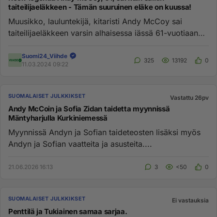
taiteilijaeläkkeen - Tämän suuruinen eläke on kuussa!
Muusikko, lauluntekijä, kitaristi Andy McCoy sai
taiteilijaeläkkeen varsin alhaisessa iässä 61-vuotiaana.
Taiteilijaeläk...
Suomi24_Viihde
325
13192
0
11.03.2024 09:22
SUOMALAISET JULKKIKSET
Vastattu 26pv
Andy McCoin ja Sofia Zidan taidetta myynnissä
Mäntyharjulla Kurkiniemessä
Myynnissä Andyn ja Sofian taideteosten lisäksi myös
Andyn ja Sofian vaatteita ja asusteita....
21.06.2026 16:13
3
<50
0
SUOMALAISET JULKKIKSET
Ei vastauksia
Penttilä ja Tukiainen samaa sarjaa.