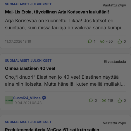
SUOMALAISET JULKKIKSET
Vastattu 24pv
Maj-Lis Erola, täydellinen Arja Korisevan lauluääni!
Arja Korisevaa on kuunneltu, liikaa! Jos katsot eri
suuntaan, kuin missä laulaja on vaikeaa sanoa kumpi
laulaa Arja vai ...
11.07.2026 18:19
1
<50
0
SUOMALAISET JULKKIKSET
Ei vastauksia
Onnea Elastinen 40 vee!
Oho,”Ikinuori” Elastinen jo 40 vee! Elastinen näyttää
aina niin iloiselta. Mutta hänellä, kuten meillä muillakin
on omat...
Suomi24_Viihde
0
119
0
19.04.2021 08:48
SUOMALAISET JULKKIKSET
Vastattu 25pv
Rock-legenda Andy McCoy, 61, sai kuin saikin