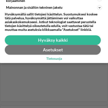
korjaaminen
suurmies, jonka yhteiskunnalliset ansiot ovat
Mainonnan ja sisällön tekninen jakelu
mittaamattoman arvo...
Hyväksymällä sallit tietojesi käsittelyn. Suostumuksesi koskee
22.03.2024 12:39
111
5192
0
tätä palvelua, hyväksymättä jättäminen voi vaikuttaa
asiakaskokemukseesi. Jotkut teknologiat saattavat perustella
tietojen käsittelyä oikeutetulla edulla, voit vastustaa tätä tai
muuttaa muita asetuksia klikkaamalla "Asetukset" linkkiä.
Hyväksy kaikki
Asetukset
Tietosuoja