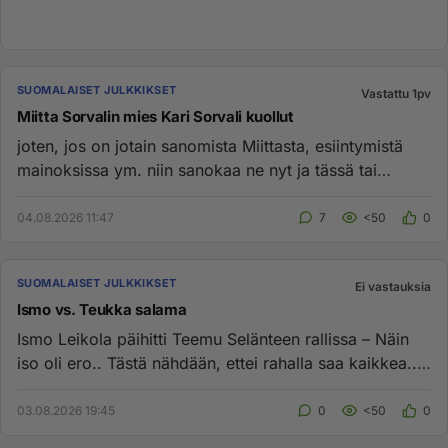
SUOMALAISET JULKKIKSET
Vastattu 1pv
Miitta Sorvalin mies Kari Sorvali kuollut
joten, jos on jotain sanomista Miittasta, esiintymistä
mainoksissa ym. niin sanokaa ne nyt ja tässä tai
pitäkää t...n k...
04.08.2026 11:47
7
<50
0
SUOMALAISET JULKKIKSET
Ei vastauksia
Ismo vs. Teukka salama
Ismo Leikola päihitti Teemu Selänteen rallissa – Näin
iso oli ero.. Tästä nähdään, ettei rahalla saa kaikkea..
Sai rump...
03.08.2026 19:45
0
<50
0