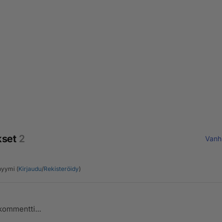
kset
2
Vanh
yymi (
Kirjaudu
/
Rekisteröidy
)