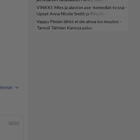
VINKKI: Mies ja alaston ase -komediat tv:ssä -
Upeat Anna Nicole Smith ja Priscilla Presley
mukana
Vappu Pimiän lähtö ei ole ainoa iso muutos -
Tanssii Tähtien Kanssa palaa
immat
5000