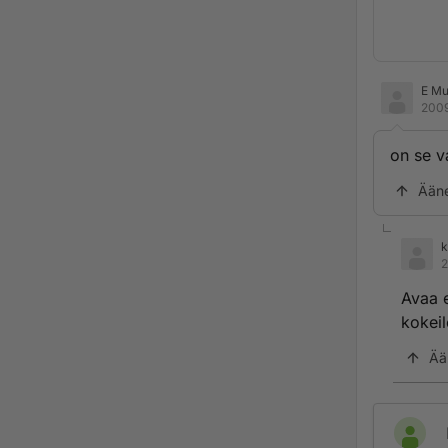
E Mu
2009
on se v
Ään
k
2
Avaa e
kokeil
Ää