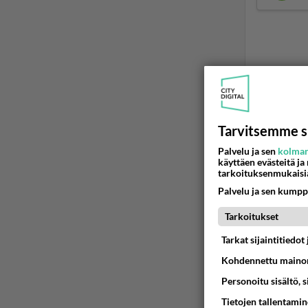
LUETUI
Tarvitsemme s
PÄIVÄ
VI
Palvelu ja sen
kolman
käyttäen evästeitä ja
Anteeksi
tarkoituksenmukaisi
06.08.2026 
Palvelu ja sen kumpp
Tarkoitukset
Kuka melk
Tarkat sijaintitiedo
06.08.2026 
Kohdennettu mainon
Personoitu sisältö, 
Tietojen tallentamine
06.08.2026 