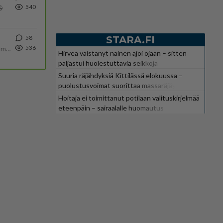
540

STARA.FI
58
536
Uusi draamasarja järkyttävästä tapauksesta on tulossa. Tositapahtumiin perustuva sarja ammentaa vuoden 1986 Mikkelin pan
Hirveä väistänyt nainen ajoi ojaan – sitten
paljastui huolestuttavia seikkoja
Suuria räjähdyksiä Kittilässä elokuussa –
puolustusvoimat suorittaa massaräjäytyksiä
Hoitaja ei toimittanut potilaan valituskirjelmää
eteenpäin – sairaalalle huomautus