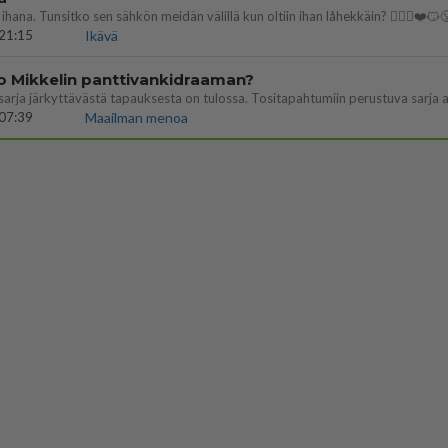
ihana. Tunsitko sen sähkön meidän välillä kun oltiin ihan låhekkäin? 👩‍❤️‍👩❤️😼
21:15
Ikävä
o Mikkelin panttivankidraaman?
07:39
Maailman menoa