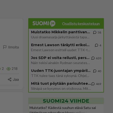
Osallistu keskusteluun
Muistatko Mikkelin panttivankidraaman?
58
Uusi draamasarja järkyttävästä tapauksesta on tulossa. Tositapahtumiin perustuva sarja ammentaa vuoden 1986 Mikkelin pan
Ernest Lawson täräytti erikoisen heiton TTK-lehdistötilaisuudessa: " Onko tässä tarkoituksena...?"
4
Ilmoita
Ernest Lawson esitteli uudet TTK-tähtioppilaat ja opettajat torstaina 6.8. lehdistölle. Tulevalla kaudella on yksi hausk
Jos SDP ei voita reilusti, persut kumoavat demokratian Suomesta
620
Näin tekisi ainakin Rydman seuratessaan idolinsa Trumpin mallia https://www.is.fi/politiikka/art-2000012187244.html
2
218
Uuden TTK-juontajan ympärillä epätietoisuus sakenee - Nyt MTV hämmentää soppaa
40
TTK tulee taas tänä syksynä. Ohjelman uudet tähtioppilaat julkistetaan torstaina 6. elokuuta klo 14 alkavassa lehdistö
Jaa
Mitä tuot pöytään parisuhteessa?
469
Siinäpä se kysymys on otsikossa. Mitäpä siis tuot/toisit pöytään parisuhteessa? Oletko mies vai nainen? Koetko sen mitä
SUOMI24 VIIHDE
Muistatko? Kädestä suuhun elävä Satu sai
jättimäisen rahasalkun Henry-miljonääriltä