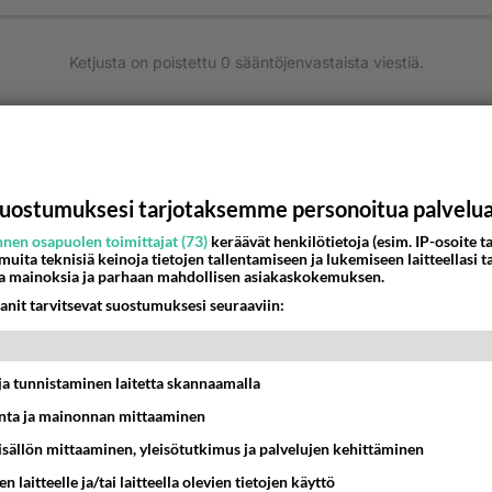
Ketjusta on poistettu
0
sääntöjenvastaista viestiä.
Takaisin ylös
MMAT KESKUSTELUT
uostumuksesi tarjotaksemme personoitua palvelu
IKKO
KUUKAUSI
nen osapuolen toimittajat (73)
keräävät henkilötietoja (esim. IP-osoite ta
 muita teknisiä keinoja tietojen tallentamiseen ja lukemiseen laitteellasi t
 arkuuteni
a mainoksia ja parhaan mahdollisen asiakaskokemuksen.
16:54
Ikävä
anit tarvitsevat suostumuksesi seuraaviin:
ein täysi-ikäinen hukkui?
t ja tunnistaminen laitetta skannaamalla
20:09
Iisalmi
ta ja mainonnan mittaaminen
Perussuomalaisten kannatus nousi rytinäll
sisällön mittaaminen, yleisötutkimus ja palvelujen kehittäminen
n laitteelle ja/tai laitteella olevien tietojen käyttö
03:24
Maailman menoa