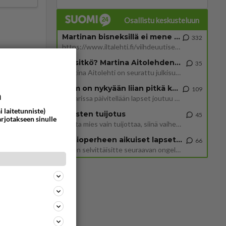
Osallistu keskusteluun
Martinan bisneksillä ei mene hyvin
332
https://www.iltalehti.fi/viihdeuutiset/a/c46da6ab-340f-4790-aaa7-0865eed2336 Yrityksen konkurssihakemus on tullut kärä
Tiesitkö? Martina Aitolehden isäpuoli on tämä suosittu laulaja
35
Martina Aitolehti on seurattu julkisuuden henkilö. Lähipiiriin mahtuu muitakin tunnettuja henkilöitä. Tiesitkö, että Ma
2 km on nykyään liian pitkä koulumatka
109
a
Hesarissa päivitellään lapset joutuu nyt kulkemaan 2 km kouluun jösses. Ruostefillarilla tuo matka menee vaikka miten äk
i laitetunniste)
Miesten tuijotus
45
52
arjotakseen sinulle
Mutta mies vain tuijottaa, siinä vaiheessa käännän itse pään pois. Mikä juttu? Yleensä jos joku tuijottaa tai katsoo, hä
1013
Olen säälittävä, mitä tulee sinun kohtaamiseen. Tunnen vaan itseni todella epävarmaksi sun kanssa. Jos minun olisi pitän
Uusioperheen aikuiset lapset tyhjentää jääkaapin käydessään
66
Miten selvittäisitte seuraavan ongelman, meillä on uusioperhe, minulla teini-ikäiset lapset ja puolisolla aikuiset, jotk
17
906
Poliisin mukaan nuori oli lähes täysi-ikäinen. Ennen iltakuutta tulleen ilmoituksen mukaan ihminen oli joutunut mahdoll
501
ä Ylen tänään julkaisemassa tuoreimmassa gallup-kyselyssä.
810
https://yle.fi/a/74-20239449 Perussuomalaisilla hurja- ja ylivoimaisesti suurin nousu tässä uudessa Ylen gallupissa. Kyl