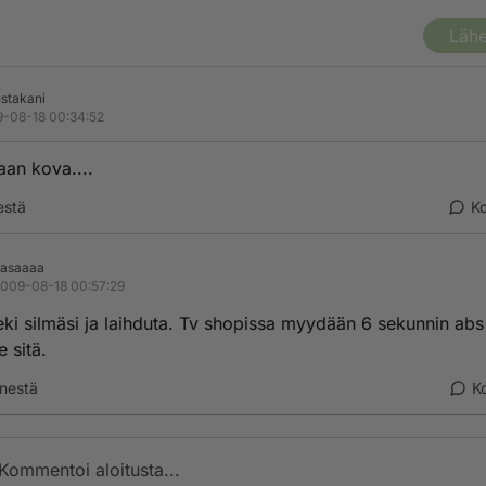
Lähe
stakani
-08-18 00:34:52
aan kova....
estä
K
asaaaa
009-08-18 00:57:29
ki silmäsi ja laihduta. Tv shopissa myydään 6 sekunnin abs l
e sitä.
nestä
K
Kommentoi aloitusta...