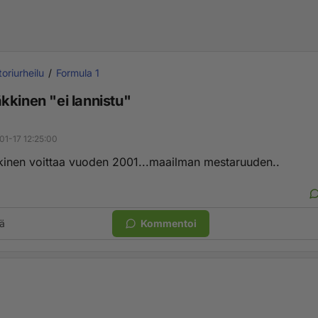
oriurheilu
Formula 1
kkinen "ei lannistu"
01-17 12:25:00
inen voittaa vuoden 2001...maailman mestaruuden..
ä
Kommentoi