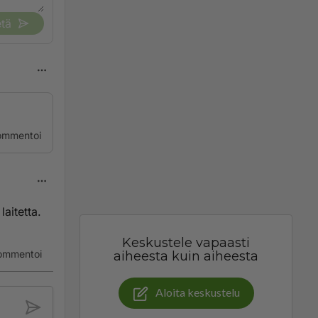
tä
ommentoi
aitetta.
Keskustele vapaasti
ommentoi
aiheesta kuin aiheesta
Aloita keskustelu