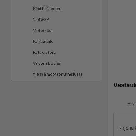
Kimi Räikkönen
MotoGP
Motocross
Ralliautoilu
Rata-autoilu
Valtteri Bottas
Yleistä moottoriurheilusta
Vastau
Anon