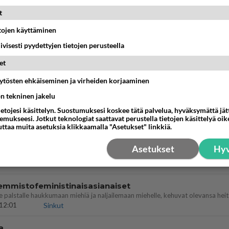
t
köinen
 ?
etojen käyttäminen
16:24
Ikävä
iivisesti pyydettyjen tietojen perusteella
llut
et
illämme?
14:44
Ikävä
äytösten ehkäiseminen ja virheiden korjaaminen
ön tekninen jakelu
köinen pakkaus
ietojesi käsittelyn. Suostumuksesi koskee tätä palvelua, hyväksymättä jä
äköinen pakkaus nainen.
mukseesi. Jotkut teknologiat saattavat perustella tietojen käsittelyä oike
13:03
Ikävä
uttaa muita asetuksia klikkaamalla "Asetukset" linkkiä.
öhän vielä minusta?
Asetukset
Hyv
07:42
Ikävä
emmistofeministinaisasianaiset
12:01
Sinkut
a