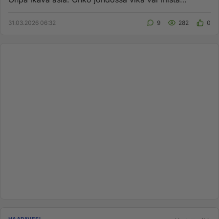
johtuu...
31.03.2026 06:32
9
282
0