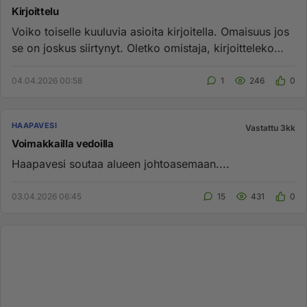
Kirjoittelu
Voiko toiselle kuuluvia asioita kirjoitella. Omaisuus jos
se on joskus siirtynyt. Oletko omistaja, kirjoitteleko
muka ke...
04.04.2026 00:58
1
246
0
HAAPAVESI
Vastattu 3kk
Voimakkailla vedoilla
Haapavesi soutaa alueen johtoasemaan....
03.04.2026 06:45
15
431
0