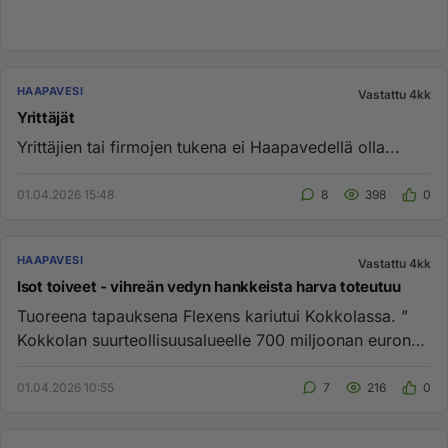
HAAPAVESI
Vastattu 4kk
Yrittäjät
Yrittäjien tai firmojen tukena ei Haapavedellä olla...
01.04.2026 15:48
8
398
0
HAAPAVESI
Vastattu 4kk
Isot toiveet - vihreän vedyn hankkeista harva toteutuu
Tuoreena tapauksena Flexens kariutui Kokkolassa. ”
Kokkolan suurteollisuusalueelle 700 miljoonan euron
vetytehdasta s...
01.04.2026 10:55
7
216
0