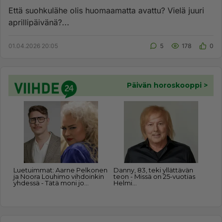
Että suohkulähe olis huomaamatta avattu? Vielä juuri
aprillipäivänä?...
01.04.2026 20:05
5
178
0