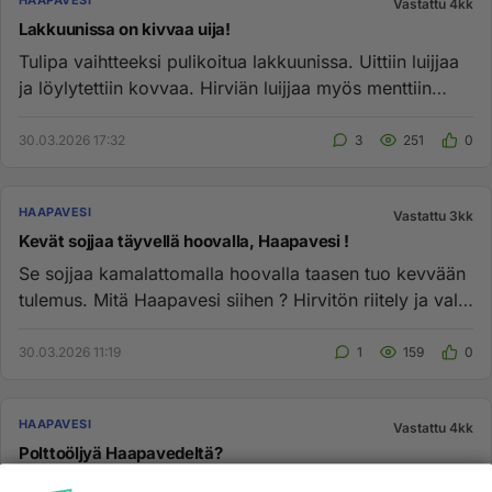
HAAPAVESI
Vastattu 4kk
Lakkuunissa on kivvaa uija!
Tulipa vaihtteeksi pulikoitua lakkuunissa. Uittiin luijjaa
ja löylytettiin kovvaa. Hirviän luijjaa myös menttiin
takasi ...
30.03.2026 17:32
3
251
0
HAAPAVESI
Vastattu 3kk
Kevät sojjaa täyvellä hoovalla, Haapavesi !
Se sojjaa kamalattomalla hoovalla taasen tuo kevvään
tulemus. Mitä Haapavesi siihen ? Hirvitön riitely ja vali
vali soi ...
30.03.2026 11:19
1
159
0
HAAPAVESI
Vastattu 4kk
Polttoöljyä Haapavedeltä?
Missä myydään Haapavedellä polttoöljyä?...