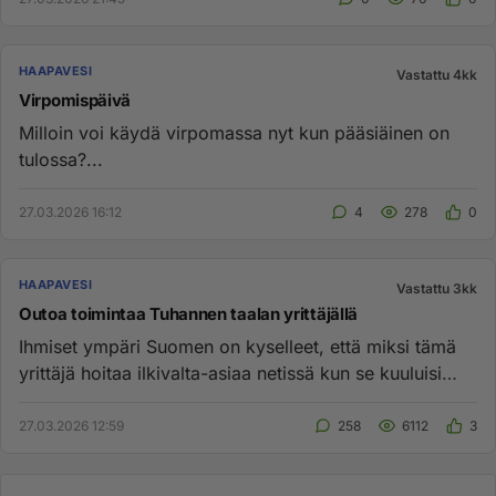
HAAPAVESI
Vastattu 4kk
Virpomispäivä
Milloin voi käydä virpomassa nyt kun pääsiäinen on
tulossa?...
27.03.2026 16:12
4
278
0
HAAPAVESI
Vastattu 3kk
Outoa toimintaa Tuhannen taalan yrittäjällä
Ihmiset ympäri Suomen on kyselleet, että miksi tämä
yrittäjä hoitaa ilkivalta-asiaa netissä kun se kuuluisi
poliisille. ...
27.03.2026 12:59
258
6112
3