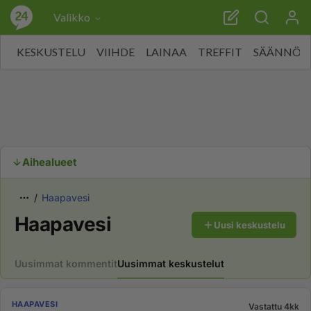
Valikko
KESKUSTELU
VIIHDE
LAINAA
TREFFIT
SÄÄNNÖT
Aihealueet
Haapavesi
Haapavesi
Uusi keskustelu
Uusimmat kommentit
Uusimmat keskustelut
HAAPAVESI
Vastattu 4kk