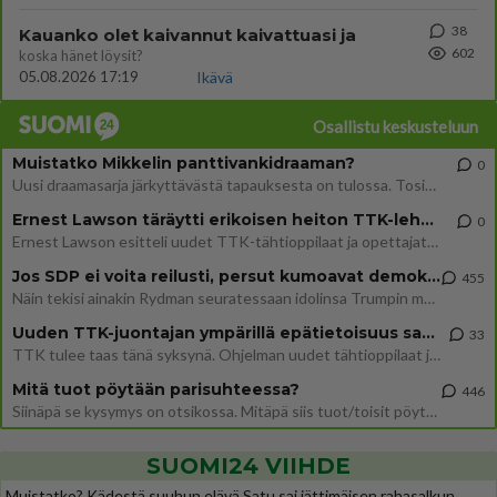
38
Kauanko olet kaivannut kaivattuasi ja
602
koska hänet löysit?
05.08.2026 17:19
Ikävä
Osallistu keskusteluun
Muistatko Mikkelin panttivankidraaman?
0
Uusi draamasarja järkyttävästä tapauksesta on tulossa. Tositapahtumiin perustuva sarja ammentaa vuoden 1986 Mikkelin pan
Ernest Lawson täräytti erikoisen heiton TTK-lehdistötilaisuudessa: " Onko tässä tarkoituksena...?"
0
Ernest Lawson esitteli uudet TTK-tähtioppilaat ja opettajat torstaina 6.8. lehdistölle. Tulevalla kaudella on yksi hausk
Jos SDP ei voita reilusti, persut kumoavat demokratian Suomesta
455
Näin tekisi ainakin Rydman seuratessaan idolinsa Trumpin mallia https://www.is.fi/politiikka/art-2000012187244.html
Uuden TTK-juontajan ympärillä epätietoisuus sakenee - Nyt MTV hämmentää soppaa
33
TTK tulee taas tänä syksynä. Ohjelman uudet tähtioppilaat julkistetaan torstaina 6. elokuuta klo 14 alkavassa lehdistö
Mitä tuot pöytään parisuhteessa?
446
Siinäpä se kysymys on otsikossa. Mitäpä siis tuot/toisit pöytään parisuhteessa? Oletko mies vai nainen? Koetko sen mitä
SUOMI24 VIIHDE
Muistatko? Kädestä suuhun elävä Satu sai jättimäisen rahasalkun