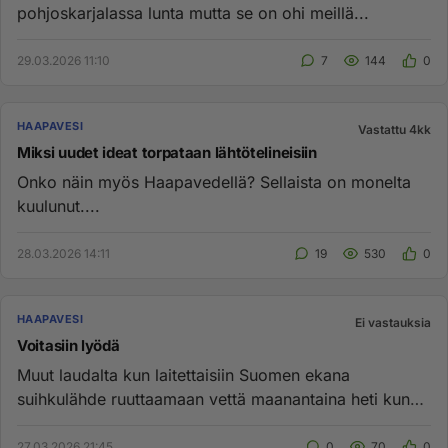
pohjoskarjalassa lunta mutta se on ohi meillä...
29.03.2026 11:10
7
144
0
HAAPAVESI
Vastattu 4kk
Miksi uudet ideat torpataan lähtötelineisiin
Onko näin myös Haapavedellä? Sellaista on monelta
kuulunut....
28.03.2026 14:11
19
530
0
HAAPAVESI
Ei vastauksia
Voitasiin lyödä
Muut laudalta kun laitettaisiin Suomen ekana
suihkulähde ruuttaamaan vettä maanantaina heti kun
on teknisen pojat rientä...
27.03.2026 21:45
0
70
0