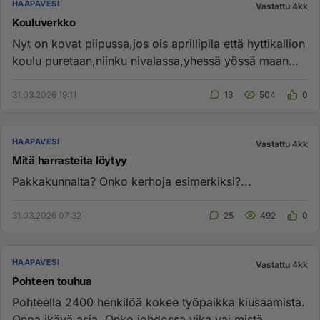
HAAPAVESI
Vastattu 4kk
Kouluverkko
Nyt on kovat piipussa,jos ois aprillipila että hyttikallion
koulu puretaan,niinku nivalassa,yhessä yössä maan
tasalle j...
31.03.2026 19:11
13
504
0
HAAPAVESI
Vastattu 4kk
Mitä harrasteita löytyy
Pakkakunnalta? Onko kerhoja esimerkiksi?...
31.03.2026 07:32
25
492
0
HAAPAVESI
Vastattu 4kk
Pohteen touhua
Pohteella 2400 henkilöä kokee työpaikka kiusaamista.
Onpa ikävä asia. Onko johdossa vika vai mistä