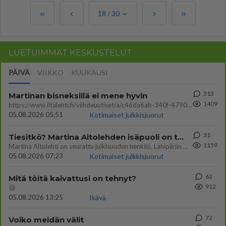
18
/
30
LUETUIMMAT KESKUSTELUT
PÄIVÄ
VIIKKO
KUUKAUSI
313
Martinan bisneksillä ei mene hyvin
1409
https://www.iltalehti.fi/viihdeuutiset/a/c46da6ab-340f-4790-aaa7-0865eed2336 Yrityksen konkurssihakemus on tullut kärä
05.08.2026 05:51
Kotimaiset julkkisjuorut
31
Tiesitkö? Martina Aitolehden isäpuoli on tämä suosittu laulaja
1159
Martina Aitolehti on seurattu julkisuuden henkilö. Lähipiiriin mahtuu muitakin tunnettuja henkilöitä. Tiesitkö, että Ma
05.08.2026 07:23
Kotimaiset julkkisjuorut
62
Mitä töitä kaivattusi on tehnyt?
912
😅
05.08.2026 13:25
Ikävä
72
Voiko meidän välit