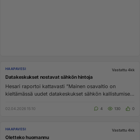
HAAPAVESI
Vastattu 4kk
Datakeskukset nostavat sähkön hintoja
Hesari raportoi kattavasti ”Mainen osa­valtio on
kieltämässä uudet data­keskukset sähkön kallistumisen
takia Yhdysvall...
02.04.2026 15:10
4
130
0
HAAPAVESI
Vastattu 4kk
Oletteko huomannu