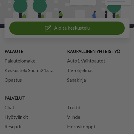
Aloita keskustelu
PALAUTE
KAUPALLINEN YHTEISTYÖ
Palautelomake
Auto1 Vaihtoautot
Keskustelu Suomi24:sta
TV-ohjelmat
Opastus
Sanakirja
PALVELUT
Chat
Treffit
Hyötylinkit
Viihde
Reseptit
Horoskooppi