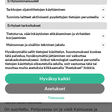
Erityisominaisuudet
Tarkkojen sijaintitietojen käyttäminen
Tunnista laitteet aktiivisesti pyydettyjen tietojen perusteella
Erityiset tarkoitukset
Tietoturva, väärinkäytösten ehkäiseminen ja virheiden
korjaaminen
Mainonnan ja sisällön tekninen jakelu
Hyväksymällä sallit tietojesi käsittelyn. Suostumuksesi koskee
tätä palvelua, hyväksymättä jättäminen voi vaikuttaa
asiakaskokemukseesi. Jotkut teknologiat saattavat perustella
tietojen käsittelyä oikeutetulla edulla, voit vastustaa tätä tai
muuttaa muita asetuksia klikkaamalla "Asetukset" linkkiä.
Hyväksy kaikki
Asetukset
HAAPAVESI
Vastattu 4kk
Tietosuoja
Talven selän katkasu
On suoritettu. Pohjosessa on ja vielä Kainuussa ja