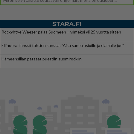
Miten selvittäisitte seuraavan ongelman, meillä on uusioperhe, minulla teini-ikäiset lapset ja puolisolla aikuiset, jotk
STARA.FI
Rockyhtye Weezer palaa Suomeen – viimeksi yli 25 vuotta sitten
Ellinoora Tanssii tähtien kanssa: ”Aika sanoa asioille ja elämälle joo”
Hämeensillan patsaat puettiin suomirockiin