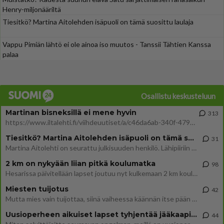
Henry-miljonääriltä
Tiesitkö? Martina Aitolehden isäpuoli on tämä suosittu laulaja
Vappu Pimiän lähtö ei ole ainoa iso muutos - Tanssii Tähtien Kanssa
palaa
Osallistu keskusteluun
Martinan bisneksillä ei mene hyvin
313
https://www.iltalehti.fi/viihdeuutiset/a/c46da6ab-340f-4790-aaa7-0865eed2336 Yrityksen konkurssihakemus on tullut kärä
Tiesitkö? Martina Aitolehden isäpuoli on tämä suosittu laulaja
31
Martina Aitolehti on seurattu julkisuuden henkilö. Lähipiiriin mahtuu muitakin tunnettuja henkilöitä. Tiesitkö, että Ma
2 km on nykyään liian pitkä koulumatka
98
Hesarissa päivitellään lapset joutuu nyt kulkemaan 2 km kouluun jösses. Ruostefillarilla tuo matka menee vaikka miten äk
Miesten tuijotus
42
Mutta mies vain tuijottaa, siinä vaiheessa käännän itse pään pois. Mikä juttu? Yleensä jos joku tuijottaa tai katsoo, hä
Uusioperheen aikuiset lapset tyhjentää jääkaapin käydessään
44