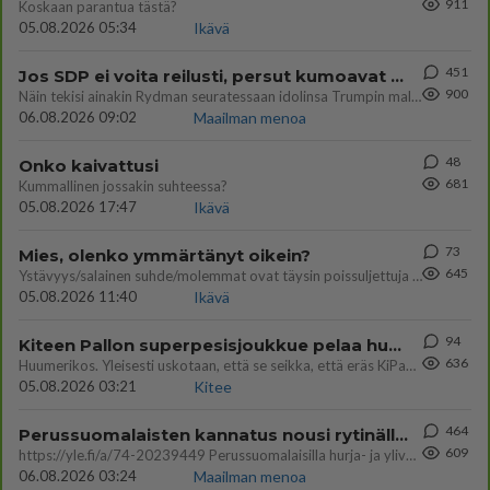
911
Koskaan parantua tästä?
05.08.2026 05:34
Ikävä
451
Jos SDP ei voita reilusti, persut kumoavat demokratian Suomesta
900
Näin tekisi ainakin Rydman seuratessaan idolinsa Trumpin mallia https://www.is.fi/politiikka/art-2000012187244.html
06.08.2026 09:02
Maailman menoa
48
Onko kaivattusi
681
Kummallinen jossakin suhteessa?
05.08.2026 17:47
Ikävä
73
Mies, olenko ymmärtänyt oikein?
645
Ystävyys/salainen suhde/molemmat ovat täysin poissuljettuja asioita? Nainen
05.08.2026 11:40
Ikävä
94
Kiteen Pallon superpesisjoukkue pelaa huumeiden vaikutuksen alaisena
636
Huumerikos. Yleisesti uskotaan, että se seikka, että eräs KiPan pelaaja kärähtää huumeista, on vain jäävuoren huippu. M
05.08.2026 03:21
Kitee
464
Perussuomalaisten kannatus nousi rytinällä Ylen tänään julkaisemassa tuoreimmassa gallup-kyselyssä.
609
https://yle.fi/a/74-20239449 Perussuomalaisilla hurja- ja ylivoimaisesti suurin nousu tässä uudessa Ylen gallupissa. Kyl
06.08.2026 03:24
Maailman menoa