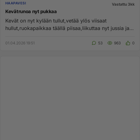
HAAPAVESI
Vastattu 3kk
Kevätrunoa nyt pukkaa
Kevät on nyt kylään tullut,vetää ylös viisaat
hullut,ruokapaikkaa täällä piisaa,liikuttaa nyt jussia ja
liisaa,nälkää ei...
01.04.2026 19:51
53
963
0