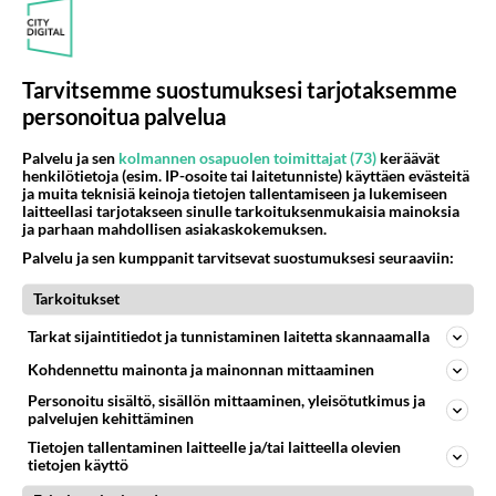
30.03.2026 09:56
9
825
0
Tarvitsemme suostumuksesi tarjotaksemme
personoitua palvelua
HAAPAVESI
Vastattu 4kk
Ei ole näkynyt
Palvelu ja sen
kolmannen osapuolen toimittajat (73)
keräävät
henkilötietoja (esim. IP-osoite tai laitetunniste) käyttäen evästeitä
ajantasaista asukaslukutilasto tältä vuodelta. Laskuhan
ja muita teknisiä keinoja tietojen tallentamiseen ja lukemiseen
ollut 100 hengen kieppeillä vuosittain....
laitteellasi tarjotakseen sinulle tarkoituksenmukaisia mainoksia
ja parhaan mahdollisen asiakaskokemuksen.
Palvelu ja sen kumppanit tarvitsevat suostumuksesi seuraaviin:
30.03.2026 02:55
10
277
0
Tarkoitukset
HAAPAVESI
Tarkat sijaintitiedot ja tunnistaminen laitetta skannaamalla
Vastattu 4kk
Suomen tehä lisää
Kohdennettu mainonta ja mainonnan mittaaminen
lImastopäätösäästöjä! Jonka voi tehä Muulla! Mutta
Personoitu sisältö, sisällön mittaaminen, yleisötutkimus ja
palvelujen kehittäminen
muut ei tee tarpeeksi!...
Tietojen tallentaminen laitteelle ja/tai laitteella olevien
tietojen käyttö
29.03.2026 14:56
1
<50
0