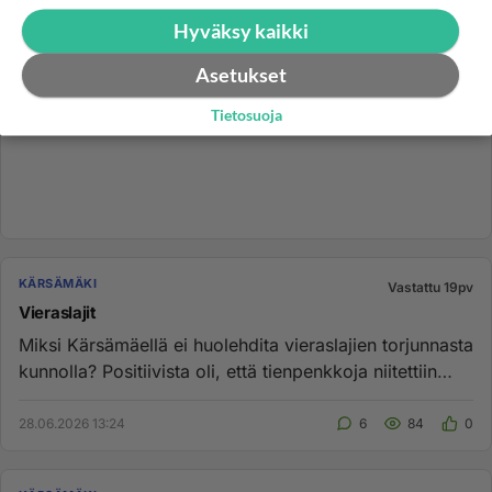
Hyväksy kaikki
Asetukset
Tietosuoja
KÄRSÄMÄKI
Vastattu 19pv
Vieraslajit
Miksi Kärsämäellä ei huolehdita vieraslajien torjunnasta
kunnolla? Positiivista oli, että tienpenkkoja niitettiin
kylält...
28.06.2026 13:24
6
84
0