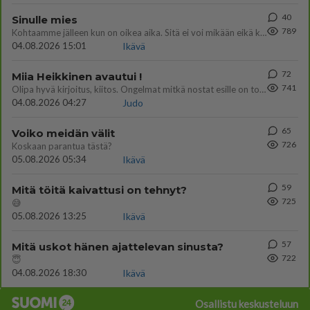
40
Sinulle mies
789
Kohtaamme jälleen kun on oikea aika. Sitä ei voi mikään eikä kukaan estää <3 <3
04.08.2026 15:01
Ikävä
72
Miia Heikkinen avautui !
741
Olipa hyvä kirjoitus, kiitos. Ongelmat mitkä nostat esille on todellisia ja tämä ylimielisyys totta ja se näkyy kaikessa
04.08.2026 04:27
Judo
65
Voiko meidän välit
726
Koskaan parantua tästä?
05.08.2026 05:34
Ikävä
59
Mitä töitä kaivattusi on tehnyt?
725
😅
05.08.2026 13:25
Ikävä
57
Mitä uskot hänen ajattelevan sinusta?
722
😇
04.08.2026 18:30
Ikävä
Osallistu keskusteluun