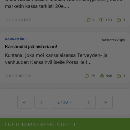
marketin kassa tarkisti 20e....
12.07.2026 17:16
2
<50
0
KÄRSÄMÄKI
Vastattu 23pv
Kärsämäki jää historiaan!
Kuntana, joka möi kansalaisensa Terveyden- ja
vanhuuden Kansainväliselle Pörssille !...
17.05.2018 13:15
25
958
0
1
/
30
LUETUIMMAT KESKUSTELUT