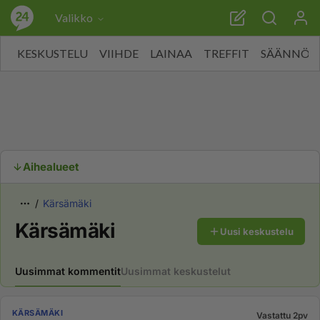
Valikko
KESKUSTELU
VIIHDE
LAINAA
TREFFIT
SÄÄNNÖT
Aihealueet
Kärsämäki
Kärsämäki
Uusi keskustelu
Uusimmat kommentit
Uusimmat keskustelut
KÄRSÄMÄKI
Vastattu 2pv