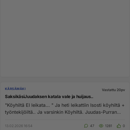
KÄRSÄMÄKI
Vastattu 20pv
SaksikäsiJuudaksen katala vale ja huijaus..
"Köyhiltä EI leikata... " Ja heti leikattiin Isosti köyhiltä +
työntekijöiltä.. Ja varsinkin Köyhiltä. Juudas-Purran
Oma...
13.02.2026 16:54
47
1281
0