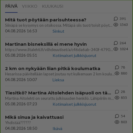
PÄIVÄ
VIIKKO
KUUKAUSI
391
Mitä tuot pöytään parisuhteessa?
1563
Siinäpä se kysymys on otsikossa. Mitäpä siis tuot/toisit pöytään parisuhteessa? Oletko mies vai nainen? Koetko sen mitä
04.08.2026 16:53
Sinkut
264
Martinan bisneksillä ei mene hyvin
1024
https://www.iltalehti.fi/viihdeuutiset/a/c46da6ab-340f-4790-aaa7-0865eed2336 Yrityksen konkurssihakemus on tullut kärä
05.08.2026 05:51
Kotimaiset julkkisjuorut
78
2 km on nykyään liian pitkä koulumatka
880
Hesarissa päivitellään lapset joutuu nyt kulkemaan 2 km kouluun jösses. Ruostefillarilla tuo matka menee vaikka miten äk
04.08.2026 10:07
Lieksa
28
Tiesitkö? Martina Aitolehden isäpuoli on tämä suosittu laulaja
855
Martina Aitolehti on seurattu julkisuuden henkilö. Lähipiiriin mahtuu muitakin tunnettuja henkilöitä. Tiesitkö, että Ma
05.08.2026 07:23
Kotimaiset julkkisjuorut
54
Mikä sinua ja kaivattuasi
803
Yhdistää??????
04.08.2026 18:50
Ikävä