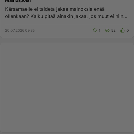
Mainosposti
Kärsämäelle ei taideta jakaa mainoksia enää
ollenkaan? Kaiku pitää ainakin jakaa, jos muut ei niin
tärkeitä olekaan. Mi...
20.07.2026 09:35
1
52
0