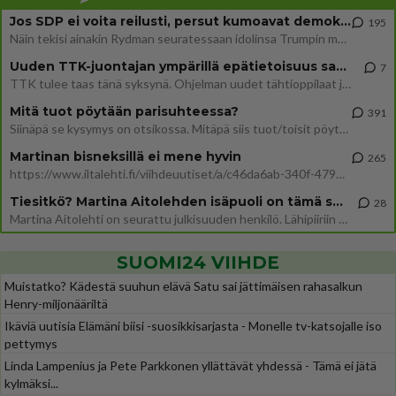
Jos SDP ei voita reilusti, persut kumoavat demokratian Suomesta
195
Näin tekisi ainakin Rydman seuratessaan idolinsa Trumpin mallia https://www.is.fi/politiikka/art-2000012187244.html
Uuden TTK-juontajan ympärillä epätietoisuus sakenee - Nyt MTV hämmentää soppaa
7
TTK tulee taas tänä syksynä. Ohjelman uudet tähtioppilaat julkistetaan torstaina 6. elokuuta klo 14 alkavassa lehdistö
Mitä tuot pöytään parisuhteessa?
391
Siinäpä se kysymys on otsikossa. Mitäpä siis tuot/toisit pöytään parisuhteessa? Oletko mies vai nainen? Koetko sen mitä
Martinan bisneksillä ei mene hyvin
265
https://www.iltalehti.fi/viihdeuutiset/a/c46da6ab-340f-4790-aaa7-0865eed2336 Yrityksen konkurssihakemus on tullut kärä
Tiesitkö? Martina Aitolehden isäpuoli on tämä suosittu laulaja
28
Martina Aitolehti on seurattu julkisuuden henkilö. Lähipiiriin mahtuu muitakin tunnettuja henkilöitä. Tiesitkö, että Ma
SUOMI24 VIIHDE
Muistatko? Kädestä suuhun elävä Satu sai jättimäisen rahasalkun
Henry-miljonääriltä
Ikäviä uutisia Elämäni biisi -suosikkisarjasta - Monelle tv-katsojalle iso
pettymys
Linda Lampenius ja Pete Parkkonen yllättävät yhdessä - Tämä ei jätä
kylmäksi...