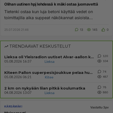
Olihan uutinen hpj lehdessä k mäki ostaa juomavettä
Tietenki ostaa kun luja betoni käyttää vedet on
toimittajilla aika suppeat näkökannat asioista...
25.07.2026 21:46
13
145
0
TRENDAAVAT KESKUSTELUT
120
Lieksa oli Yleisradion uutiset Alvar-aallon kylä myynnissä?
104
05.08.2026 16:37
Lieksa
74
Kiteen Pallon superpesisjoukkue pelaa huumeiden vaikutuksen alaisena
487
05.08.2026 06:21
Kitee
78
2 km on nykyään liian pitkä koulumatka
880
04.08.2026 13:07
Lieksa
KÄRSÄMÄKI
Vastattu 3pv