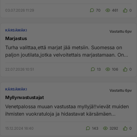
03.07.2026 11:29
70
461
0
KÄRSÄMÄKI
Vastattu 6pv
Marjastus
Turha valittaa,että marjat jää metsiin. Suomessa on
paljon joutilata,jotka velvoitettais marjastamaan. On
sella...
22.07.2026 10:51
13
106
0
KÄRSÄMÄKI
Vastattu 6pv
Myllynvastustajat
Venetpalossa muuan vastustaa myllyjä!!vievät muiden
ihmisten vuokratuloja ja hidastavat kärsämäen
kehitystä......isannoi...
15.12.2024 16:40
143
3292
0