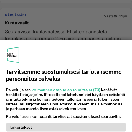
KÄRSÄMÄKI
Vastattu 14pv
Kuntavaalit
Seuraavissa kuntavaaleissa EI sitten äänestetä
kepulaisia eikä persuja? En ainakaan äänestä niitä jos
yleensäkään käyn l...
27.05.2026 14:26
22
550
1
Tarvitsemme suostumuksesi tarjotaksemme
KÄRSÄMÄKI
Vastattu 17pv
personoitua palvelua
Kärsämäen Lestadio uskonto
Ei hyväksy miehille partaa, miksi?...
Palvelu ja sen
kolmannen osapuolen toimittajat (73)
keräävät
henkilötietoja (esim. IP-osoite tai laitetunniste) käyttäen evästeitä
ja muita teknisiä keinoja tietojen tallentamiseen ja lukemiseen
03.08.2025 20:38
11
484
0
laitteellasi tarjotakseen sinulle tarkoituksenmukaisia mainoksia
ja parhaan mahdollisen asiakaskokemuksen.
Palvelu ja sen kumppanit tarvitsevat suostumuksesi seuraaviin:
KÄRSÄMÄKI
Ei vastauksia
Tarkoitukset
Mainosposti