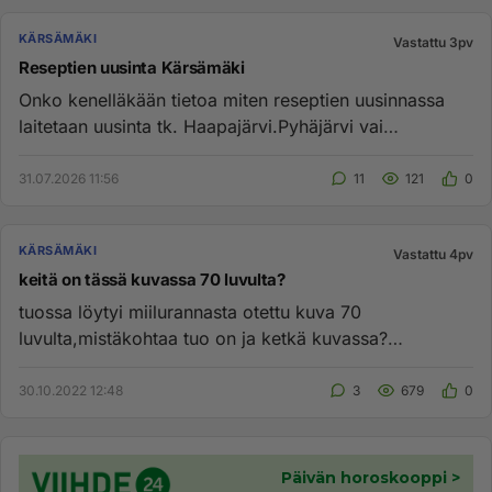
KÄRSÄMÄKI
Vastattu 3pv
Reseptien uusinta Kärsämäki
Onko kenelläkään tietoa miten reseptien uusinnassa
laitetaan uusinta tk. Haapajärvi.Pyhäjärvi vai
Kärsämäki. Kauanko uu...
31.07.2026 11:56
11
121
0
KÄRSÄMÄKI
Vastattu 4pv
keitä on tässä kuvassa 70 luvulta?
tuossa löytyi miilurannasta otettu kuva 70
luvulta,mistäkohtaa tuo on ja ketkä kuvassa?
https://www.kodinkuvalehti.fi/ar...
30.10.2022 12:48
3
679
0