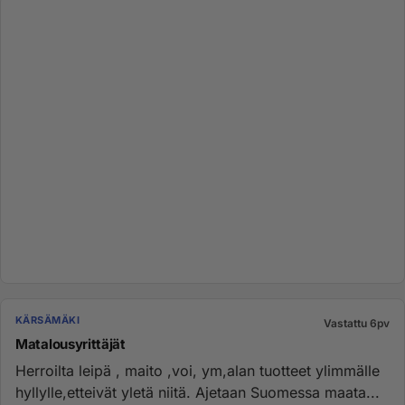
KÄRSÄMÄKI
Vastattu 6pv
Matalousyrittäjät
Herroilta leipä , maito ,voi, ym,alan tuotteet ylimmälle
hyllylle,etteivät yletä niitä. Ajetaan Suomessa maata...