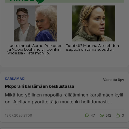
KÄRSÄMÄKI
Vastattu 6pv
Moporalli kärsämäen keskustassa
Mikä tuo yöllinen mopoilla rällääminen kärsämäen kylil
on. Ajellaan pyöräteitä ja muutenki holtittomasti...
13.07.2026 21:09
47
512
0