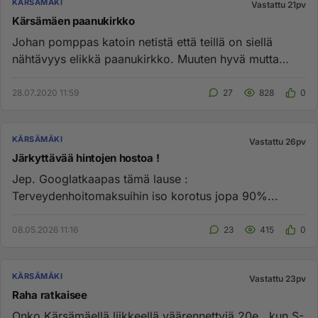
KÄRSÄMÄKI
Vastattu 21pv
Kärsämäen paanukirkko
Johan pomppas katoin netistä että teillä on siellä
nähtävyys elikkä paanukirkko. Muuten hyvä mutta
kenen aivopieru on o...
28.07.2020 11:59
27
828
0
KÄRSÄMÄKI
Vastattu 26pv
Järkyttävää hintojen hostoa !
Jep. Googlatkaapas tämä lause :
Terveydenhoitomaksuihin iso korotus jopa 90%...
08.05.2026 11:16
23
415
0
KÄRSÄMÄKI
Vastattu 23pv
Raha ratkaisee
Onko Kärsämäellä liikkeellä väärennettyjä 20e , kun S-