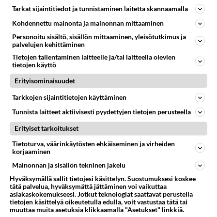
Tarkat sijaintitiedot ja tunnistaminen laitetta skannaamalla
Jaetaankohan Kärsämäelle enää mainoksia? Meille ei
ainakaan ole jaettu pariin viikkoon Halpahalli,
Kohdennettu mainonta ja mainonnan mittaaminen
Tokmanni, Veikon kone...
Personoitu sisältö, sisällön mittaaminen, yleisötutkimus ja
palvelujen kehittäminen
19.07.2026 15:50
0
<50
0
Tietojen tallentaminen laitteelle ja/tai laitteella olevien
tietojen käyttö
KÄRSÄMÄKI
Vastattu 19pv
Erityisominaisuudet
Silmät auki huomenna. Jono Ferrareita ohittaa
Tarkkojen sijaintitietojen käyttäminen
Kärsämäen.
Tunnista laitteet aktiivisesti pyydettyjen tietojen perusteella
Vähintään 18 Ferraria pyyhkii toistamiseen Kärsämäen
ohi huomenissa. Pitäkääpä silimät auki. Ajoivat
Erityiset tarkoitukset
perjantaina Helsing...
Tietoturva, väärinkäytösten ehkäiseminen ja virheiden
17.07.2026 16:13
1
<50
0
korjaaminen
Mainonnan ja sisällön tekninen jakelu
Hyväksymällä sallit tietojesi käsittelyn. Suostumuksesi koskee
tätä palvelua, hyväksymättä jättäminen voi vaikuttaa
asiakaskokemukseesi. Jotkut teknologiat saattavat perustella
tietojen käsittelyä oikeutetulla edulla, voit vastustaa tätä tai
muuttaa muita asetuksia klikkaamalla "Asetukset" linkkiä.