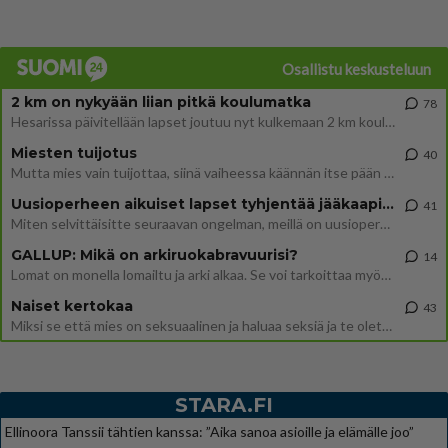
Osallistu keskusteluun
2 km on nykyään liian pitkä koulumatka
78
Hesarissa päivitellään lapset joutuu nyt kulkemaan 2 km kouluun jösses. Ruostefillarilla tuo matka menee vaikka miten äk
Miesten tuijotus
40
Mutta mies vain tuijottaa, siinä vaiheessa käännän itse pään pois. Mikä juttu? Yleensä jos joku tuijottaa tai katsoo, hä
Uusioperheen aikuiset lapset tyhjentää jääkaapin käydessään
41
Miten selvittäisitte seuraavan ongelman, meillä on uusioperhe, minulla teini-ikäiset lapset ja puolisolla aikuiset, jotk
GALLUP: Mikä on arkiruokabravuurisi?
14
Lomat on monella lomailtu ja arki alkaa. Se voi tarkoittaa myös sitä, että grillailut on grillattu ja palataan arjen ruo
Naiset kertokaa
43
Miksi se että mies on seksuaalinen ja haluaa seksiä ja te olette hänen mielestänne haluttava on vastenmielistä? Mikä sii
STARA.FI
Ellinoora Tanssii tähtien kanssa: ”Aika sanoa asioille ja elämälle joo”