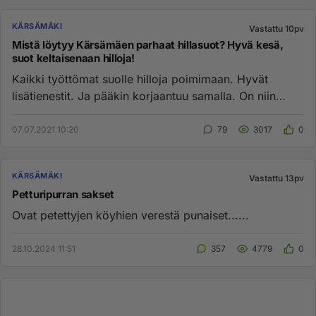
KÄRSÄMÄKI
Vastattu 10pv
Mistä löytyy Kärsämäen parhaat hillasuot? Hyvä kesä,
suot keltaisenaan hilloja!
Kaikki työttömat suolle hilloja poimimaan. Hyvät
lisätienestit. Ja pääkin korjaantuu samalla. On niin
helvetin kovaa hom...
07.07.2021 10:20
79
3017
0
KÄRSÄMÄKI
Vastattu 13pv
Petturipurran sakset
Ovat petettyjen köyhien verestä punaiset......
28.10.2024 11:51
357
4779
0