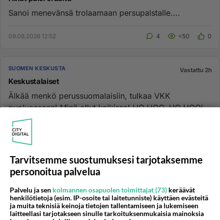
Sanoi menevänsä trolaamaan persupalstalle....
09.08.2026 12:52
4
<50
0
SUOMEN KESKUSTA
Vastattu 2h
Keskustalaiset
Älkää menkö perussuomalaisiin, tulkaa VKK
puolueeseen! Minä ollut kaikissa! HO HOO, HO HOO!...
09.08.2026 13:32
1
<50
0
Tarvitsemme suostumuksesi tarjotaksemme
SUOMEN KESKUSTA
Vastattu 2h
personoitua palvelua
Kaikkonen pridemarssilla ja Vanhanen sähläsi
Nuorisosäätiön rahoilla natinatiaan.
Palvelu ja sen
kolmannen osapuolen toimittajat (73)
keräävät
henkilötietoja (esim. IP-osoite tai laitetunniste) käyttäen evästeitä
Ei ole keskustalle kunniaksi näiden herrojen
ja muita teknisiä keinoja tietojen tallentamiseen ja lukemiseen
seksikarnevaalit. Hävettää vieläkin vanhaa
laitteellasi tarjotakseen sinulle tarkoituksenmukaisia mainoksia