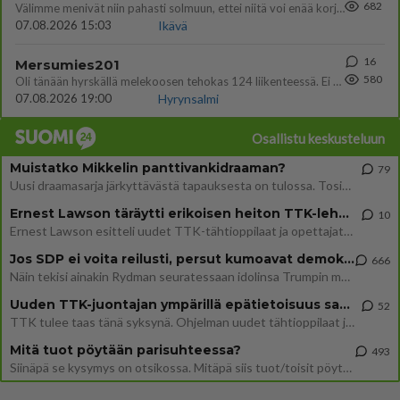
682
Välimme menivät niin pahasti solmuun, ettei niitä voi enää korjata. On aika jatkaa elämässä eteenpäin. Toivon sulle kaik
07.08.2026 15:03
Ikävä
16
Mersumies201
580
Oli tänään hyrskällä melekoosen tehokas 124 liikenteessä. Ei paljon vastamäki haitannu....
07.08.2026 19:00
Hyrynsalmi
Osallistu keskusteluun
Muistatko Mikkelin panttivankidraaman?
79
Uusi draamasarja järkyttävästä tapauksesta on tulossa. Tositapahtumiin perustuva sarja ammentaa vuoden 1986 Mikkelin pan
Ernest Lawson täräytti erikoisen heiton TTK-lehdistötilaisuudessa: " Onko tässä tarkoituksena...?"
10
Ernest Lawson esitteli uudet TTK-tähtioppilaat ja opettajat torstaina 6.8. lehdistölle. Tulevalla kaudella on yksi hausk
Jos SDP ei voita reilusti, persut kumoavat demokratian Suomesta
666
Näin tekisi ainakin Rydman seuratessaan idolinsa Trumpin mallia https://www.is.fi/politiikka/art-2000012187244.html
Uuden TTK-juontajan ympärillä epätietoisuus sakenee - Nyt MTV hämmentää soppaa
52
TTK tulee taas tänä syksynä. Ohjelman uudet tähtioppilaat julkistetaan torstaina 6. elokuuta klo 14 alkavassa lehdistö
Mitä tuot pöytään parisuhteessa?
493
Siinäpä se kysymys on otsikossa. Mitäpä siis tuot/toisit pöytään parisuhteessa? Oletko mies vai nainen? Koetko sen mitä