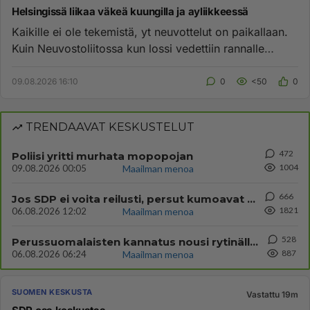
Helsingissä liikaa väkeä kuungilla ja ayliikkeessä
Kaikille ei ole tekemistä, yt neuvottelut on paikallaan.
Kuin Neuvostoliitossa kun lossi vedettiin rannalle
uuden silla...
09.08.2026 16:10
0
<50
0
TRENDAAVAT KESKUSTELUT
472
Poliisi yritti murhata mopopojan
1004
09.08.2026 00:05
Maailman menoa
666
Jos SDP ei voita reilusti, persut kumoavat demokratian Suomesta
1821
06.08.2026 12:02
Maailman menoa
528
Perussuomalaisten kannatus nousi rytinällä Ylen tänään julkaisemassa tuoreimmassa gallup-kyselyssä.
887
06.08.2026 06:24
Maailman menoa
SUOMEN KESKUSTA
Vastattu 19m