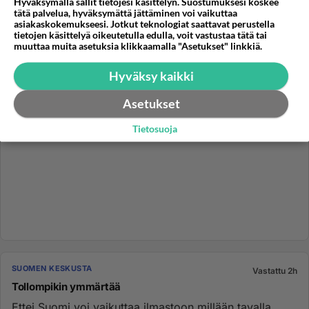
Hyväksymällä sallit tietojesi käsittelyn. Suostumuksesi koskee
tätä palvelua, hyväksymättä jättäminen voi vaikuttaa
asiakaskokemukseesi. Jotkut teknologiat saattavat perustella
tietojen käsittelyä oikeutetulla edulla, voit vastustaa tätä tai
muuttaa muita asetuksia klikkaamalla "Asetukset" linkkiä.
Hyväksy kaikki
Asetukset
Tietosuoja
SUOMEN KESKUSTA
Vastattu 2h
Tollompikin ymmärtää
Ettei Suomi voi vaikuttaa ilmastoon millään tavalla....