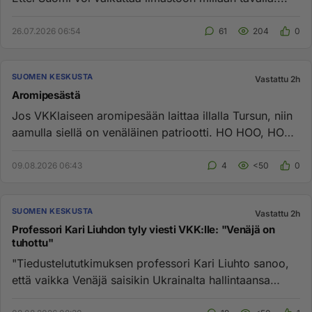
26.07.2026 06:54
61
204
0
SUOMEN KESKUSTA
Vastattu 2h
Aromipesästä
Jos VKKlaiseen aromipesään laittaa illalla Tursun, niin
aamulla siellä on venäläinen patriootti. HO HOO, HO
HOO!...
09.08.2026 06:43
4
<50
0
SUOMEN KESKUSTA
Vastattu 2h
Professori Kari Liuhdon tyly viesti VKK:lle: "Venäjä on
tuhottu"
"Tiedustelututkimuksen professori Kari Liuhto sanoo,
että vaikka Venäjä saisikin Ukrainalta hallintaansa
haluamansa alue...