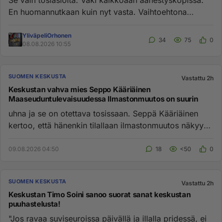
Se vain tosiasioita. Väki kaikkoaan äänestyskopissa.
En huomannutkaan kuin nyt vasta. Vaihtoehtona
keskustalle varmaan v...
YliväpeliOrhonen
34
75
0
08.08.2026 10:55
SUOMEN KESKUSTA
Vastattu 2h
Keskustan vahva mies Seppo Kääriäinen
Maaseuduntulevaisuudessa Ilmastonmuutos on suurin
uhna ja se on otettava tosissaan. Seppä Kääriäinen
kertoo, että hänenkin tilallaan ilmastonmuutos näkyy
päivittäin ja vu...
09.08.2026 04:50
18
<50
0
SUOMEN KESKUSTA
Vastattu 2h
Keskustan Timo Soini sanoo suorat sanat keskustan
puuhastelusta!
"Jos ravaa suviseuroissa päivällä ja illalla pridessä, ei