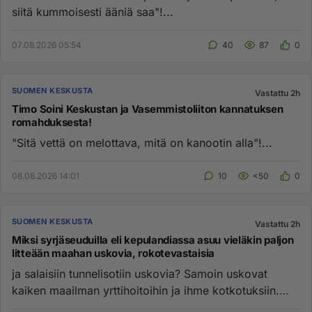
siitä kummoisesti ääniä saa"!...
07.08.2026 05:54
40
87
0
SUOMEN KESKUSTA
Vastattu 2h
Timo Soini Keskustan ja Vasemmistoliiton kannatuksen
romahduksesta!
"Sitä vettä on melottava, mitä on kanootin alla"!...
08.08.2026 14:01
10
<50
0
SUOMEN KESKUSTA
Vastattu 2h
Miksi syrjäseuduilla eli kepulandiassa asuu vieläkin paljon
litteään maahan uskovia, rokotevastaisia
ja salaisiin tunnelisotiin uskovia? Samoin uskovat
kaiken maailman yrttihoitoihin ja ihme kotkotuksiin.
Nukkuivat he kou...