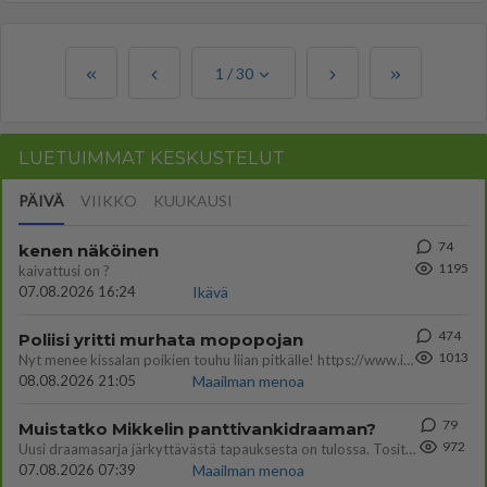
1
/
30
LUETUIMMAT KESKUSTELUT
PÄIVÄ
VIIKKO
KUUKAUSI
74
kenen näköinen
1195
kaivattusi on ?
07.08.2026 16:24
Ikävä
474
Poliisi yritti murhata mopopojan
1013
Nyt menee kissalan poikien touhu liian pitkälle! https://www.is.fi/kotimaa/art-2000012193221.html Karu video mopomiiti
08.08.2026 21:05
Maailman menoa
79
Muistatko Mikkelin panttivankidraaman?
972
Uusi draamasarja järkyttävästä tapauksesta on tulossa. Tositapahtumiin perustuva sarja ammentaa vuoden 1986 Mikkelin pan
07.08.2026 07:39
Maailman menoa