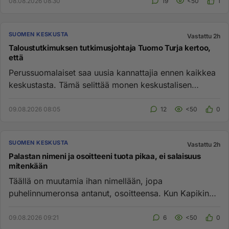
08.08.2026 08:30
19
<50
1
SUOMEN KESKUSTA
Vastattu 2h
Taloustutkimuksen tutkimusjohtaja Tuomo Turja kertoo,
että
Perussuomalaiset saa uusia kannattajia ennen kaikkea
keskustasta. Tämä selittää monen keskustalisen
raivopäivistä suhtau...
09.08.2026 08:05
12
<50
0
SUOMEN KESKUSTA
Vastattu 2h
Palastan nimeni ja osoitteeni tuota pikaa, ei salaisuus
mitenkään
Täällä on muutamia ihan nimellään, jopa
puhelinnumeronsa antanut, osoitteensa. Kun Kapikin
näin tehnyt, miksei kaverinsa...
09.08.2026 09:21
6
<50
0