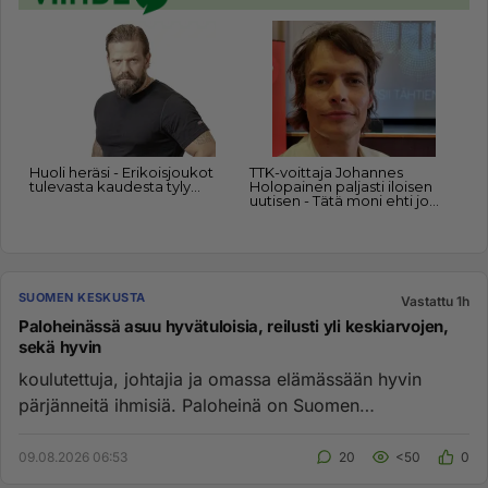
SUOMEN KESKUSTA
Vastattu 1h
Paloheinässä asuu hyvätuloisia, reilusti yli keskiarvojen,
sekä hyvin
koulutettuja, johtajia ja omassa elämässään hyvin
pärjänneitä ihmisiä. Paloheinä on Suomen
arvostetuimpia asuinpaikkoja,...
09.08.2026 06:53
20
<50
0