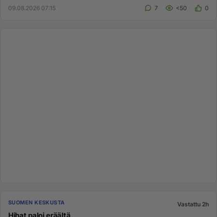
09.08.2026 07:15
7
<50
0
SUOMEN KESKUSTA
Vastattu 2h
Hihat paloi eräältä