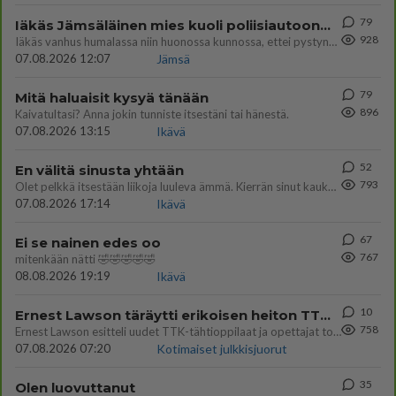
79
Iäkäs Jämsäläinen mies kuoli poliisiautoon matkalla Jyväskylän putkaan
928
Iäkäs vanhus humalassa niin huonossa kunnossa, ettei pystynyt huolehtimaan itsestään niin ainoa apu sillä hetkellä oli
07.08.2026 12:07
Jämsä
79
Mitä haluaisit kysyä tänään
896
Kaivatultasi? Anna jokin tunniste itsestäni tai hänestä.
07.08.2026 13:15
Ikävä
52
En välitä sinusta yhtään
793
Olet pelkkä itsestään liikoja luuleva ämmä. Kierrän sinut kaukaa nyt ja aina. Olit mulle pelkkä lelu vaan.
07.08.2026 17:14
Ikävä
67
Ei se nainen edes oo
767
mitenkään nätti 🤣🤣🤣🤣🤣
08.08.2026 19:19
Ikävä
10
Ernest Lawson täräytti erikoisen heiton TTK-lehdistötilaisuudessa: " Onko tässä tarkoituksena...?"
758
Ernest Lawson esitteli uudet TTK-tähtioppilaat ja opettajat torstaina 6.8. lehdistölle. Tulevalla kaudella on yksi hausk
07.08.2026 07:20
Kotimaiset julkkisjuorut
35
Olen luovuttanut