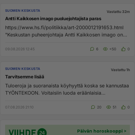
SUOMEN KESKUSTA
Vastattu 32m
Antti Kaikkosen imago puoluejohtajista paras
https://www.hs.fi/politiikka/art-2000012191653.html
"Keskustan puheenjohtaja Antti Kaikkosen imago on
puoluejohtajista ...
09.08.2026 12:45
6
<50
0
SUOMEN KESKUSTA
Vastattu 1h
Tarvitsemme lisää
Tuloeroja ja suoranaista köyhyyttä koska se kannustaa
TYÖNTEKOON. Voitaisiin luoda eräänlaisia
kevyttyösuhteita joissa e...
07.08.2026 21:10
20
51
0