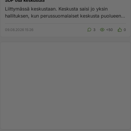
SDP osa keskustaa
Liittymässä keskustaan. Keskusta saisi jo yksin
hallituksen, kun perussuomalaiset keskusta puolueena
tulee mukaan. Seura...
09.08.2026 15:26
3
<50
0