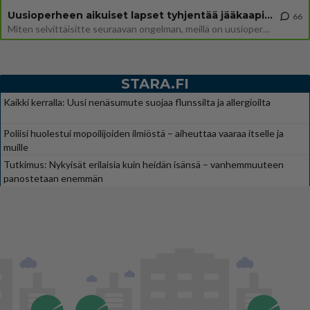
Uusioperheen aikuiset lapset tyhjentää jääkaapin käydessään
66
Miten selvittäisitte seuraavan ongelman, meillä on uusioperhe, minulla teini-ikäiset lapset ja puolisolla aikuiset, jotk
STARA.FI
Kaikki kerralla: Uusi nenäsumute suojaa flunssilta ja allergioilta
Poliisi huolestui mopoilijoiden ilmiöstä – aiheuttaa vaaraa itselle ja
muille
Tutkimus: Nykyisät erilaisia kuin heidän isänsä – vanhemmuuteen
panostetaan enemmän