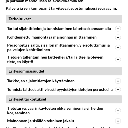
ja parhaan mahdollisen asiakaskokemuksen.
keskustalaista....
Palvelu ja sen kumppanit tarvitsevat suostumuksesi seuraaviin:
09.08.2026 06:55
7
<50
0
Tarkoitukset
SUOMEN KESKUSTA
Tarkat sijaintitiedot ja tunnistaminen laitetta skannaamalla
Vastattu 2h
On meillä Keskustassa ollut vaikka minkälaisia viheltäjiä ja
Kohdennettu mainonta ja mainonnan mittaaminen
juntteja! Vanha kunnon pastori
Personoitu sisältö, sisällön mittaaminen, yleisötutkimus ja
Järvilahti! Ja samanlaisia ns maatiaispossuja on kepu
palvelujen kehittäminen
ollut täynnä, mutta Järvilahdessa on sitä
Tietojen tallentaminen laitteelle ja/tai laitteella olevien
tietojen käyttö
aitokepulaisuutta! Vanha...
09.08.2026 07:46
15
<50
0
Erityisominaisuudet
Tarkkojen sijaintitietojen käyttäminen
SUOMEN KESKUSTA
Ei vastauksia
Tunnista laitteet aktiivisesti pyydettyjen tietojen perusteella
Aromipesästä
Erityiset tarkoitukset
Jos illalla laittaa VKKlaiseen aromipesään kouluttajan,
Tietoturva, väärinkäytösten ehkäiseminen ja virheiden
niin aamulla siellä on johtaja! HO HOO, HO HOO!...
korjaaminen
Mainonnan ja sisällön tekninen jakelu
09.08.2026 13:41
0
<50
0