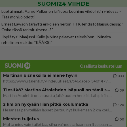
SUOMI24 VIIHDE
Luetuimmat: Aarne Pelkonen ja Noora Louhimo vihdoinkin yhdessä -
Tätä moni jo odotti
Ernest Lawson täräytti erikoisen heiton TTK-lehdistötilaisuudessa: "
Onko tässä tarkoituksena...?"
Iloyllätys! Maajussi-Kalle ja Niina palaavat televisioon - Niinalta
rehellinen reaktio: "KÄÄKS!"
Osallistu keskusteluun
Martinan bisneksillä ei mene hyvin
333
https://www.iltalehti.fi/viihdeuutiset/a/c46da6ab-340f-4790-aaa7-0865eed2336 Yrityksen konkurssihakemus on tullut kärä
Tiesitkö? Martina Aitolehden isäpuoli on tämä suosittu laulaja
39
Martina Aitolehti on seurattu julkisuuden henkilö. Lähipiiriin mahtuu muitakin tunnettuja henkilöitä. Tiesitkö, että Ma
2 km on nykyään liian pitkä koulumatka
120
Hesarissa päivitellään lapset joutuu nyt kulkemaan 2 km kouluun jösses. Ruostefillarilla tuo matka menee vaikka miten äk
Miesten tuijotus
50
Mutta mies vain tuijottaa, siinä vaiheessa käännän itse pään pois. Mikä juttu? Yleensä jos joku tuijottaa tai katsoo, hä