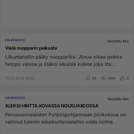
HAAPAVESI
Vastattu 4kk
Vielä nuopparin paikasta
Liikuntahallin pääty nuoppariksi .Ainoa oikea paikka
helppo valvoa ja lisäksi aikuisia kulkee joka ilta
harrastamassa ha...
25.02.2026 18:22
29
1664
0
HAAPAVESI
Vastattu 5kk
ALEKSI HINTTA KOVASSA NOUSUKIIDOSSA
Perussuomalaisten Pohjoispohjanmaan piirikokous on
valinnut tuleviin eduskuntavaaleihin vasta kolme
ehdokasta, joista yk...