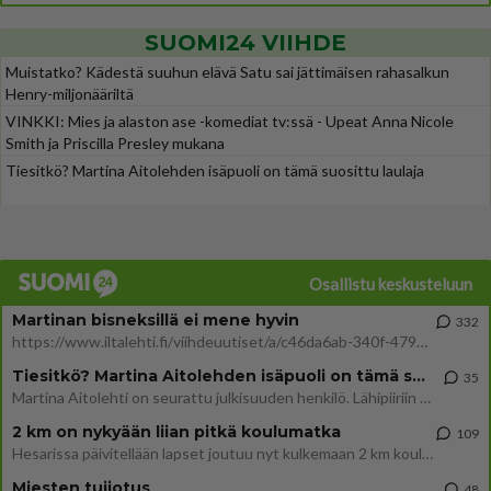
SUOMI24 VIIHDE
Muistatko? Kädestä suuhun elävä Satu sai jättimäisen rahasalkun
Henry-miljonääriltä
VINKKI: Mies ja alaston ase -komediat tv:ssä - Upeat Anna Nicole
Smith ja Priscilla Presley mukana
Tiesitkö? Martina Aitolehden isäpuoli on tämä suosittu laulaja
Osallistu keskusteluun
Martinan bisneksillä ei mene hyvin
332
https://www.iltalehti.fi/viihdeuutiset/a/c46da6ab-340f-4790-aaa7-0865eed2336 Yrityksen konkurssihakemus on tullut kärä
Tiesitkö? Martina Aitolehden isäpuoli on tämä suosittu laulaja
35
Martina Aitolehti on seurattu julkisuuden henkilö. Lähipiiriin mahtuu muitakin tunnettuja henkilöitä. Tiesitkö, että Ma
2 km on nykyään liian pitkä koulumatka
109
Hesarissa päivitellään lapset joutuu nyt kulkemaan 2 km kouluun jösses. Ruostefillarilla tuo matka menee vaikka miten äk
Miesten tuijotus
48