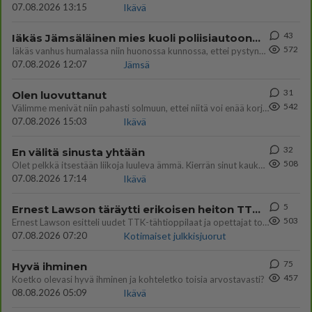
07.08.2026 13:15
Ikävä
43
Iäkäs Jämsäläinen mies kuoli poliisiautoon matkalla Jyväskylän putkaan
572
Iäkäs vanhus humalassa niin huonossa kunnossa, ettei pystynyt huolehtimaan itsestään niin ainoa apu sillä hetkellä oli
07.08.2026 12:07
Jämsä
31
Olen luovuttanut
542
Välimme menivät niin pahasti solmuun, ettei niitä voi enää korjata. On aika jatkaa elämässä eteenpäin. Toivon sulle kaik
07.08.2026 15:03
Ikävä
32
En välitä sinusta yhtään
508
Olet pelkkä itsestään liikoja luuleva ämmä. Kierrän sinut kaukaa nyt ja aina. Olit mulle pelkkä lelu vaan.
07.08.2026 17:14
Ikävä
5
Ernest Lawson täräytti erikoisen heiton TTK-lehdistötilaisuudessa: " Onko tässä tarkoituksena...?"
503
Ernest Lawson esitteli uudet TTK-tähtioppilaat ja opettajat torstaina 6.8. lehdistölle. Tulevalla kaudella on yksi hausk
07.08.2026 07:20
Kotimaiset julkkisjuorut
75
Hyvä ihminen
457
Koetko olevasi hyvä ihminen ja kohteletko toisia arvostavasti?
08.08.2026 05:09
Ikävä