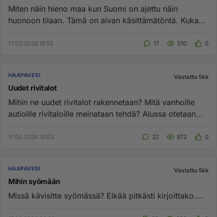
Miten näin hieno maa kun Suomi on ajettu näin
huonoon tilaan. Tämä on aivan käsittämätöntä. Kukaan
ei ota tilanteesta va...
17.02.2026 18:55
17
510
0
HAAPAVESI
Vastattu 5kk
Uudet rivitalot
Mihin ne uudet rivitalot rakennetaan? Mitä vanhoille
autioille rivitaloille meinataan tehdä? Alussa otetaan
eliittiä a...
17.02.2026 18:03
22
872
0
HAAPAVESI
Vastattu 5kk
Mihin syömään
Missä kävisitte syömässä? Elkää pitkästi kirjoittako....