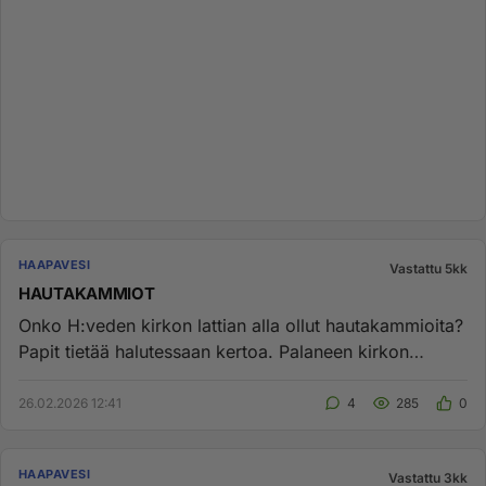
HAAPAVESI
Vastattu 5kk
HAUTAKAMMIOT
Onko H:veden kirkon lattian alla ollut hautakammioita?
Papit tietää halutessaan kertoa. Palaneen kirkon
raunioista niitä...
26.02.2026 12:41
4
285
0
HAAPAVESI
Vastattu 3kk