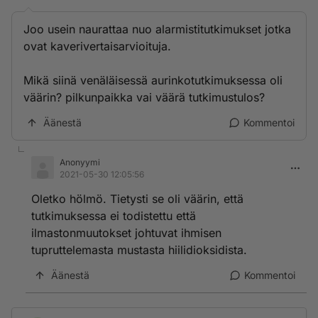
Joo usein naurattaa nuo alarmistitutkimukset jotka
ovat kaverivertaisarvioituja.
Mikä siinä venäläisessä aurinkotutkimuksessa oli
väärin? pilkunpaikka vai väärä tutkimustulos?
Äänestä
Kommentoi
Anonyymi
2021-05-30 12:05:56
Oletko hölmö. Tietysti se oli väärin, että
tutkimuksessa ei todistettu että
ilmastonmuutokset johtuvat ihmisen
tupruttelemasta mustasta hiilidioksidista.
Äänestä
Kommentoi