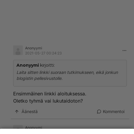
Anonyymi
2021-05-27 00:24:23
Anonyymi
kirjoitti:
Laita sitten linkki suoraan tutkimukseen, eikä jonkun
blogistin pellesivustolle.
Ensimmäinen linkki aloituksessa.
Oletko tyhmä vai lukutaidoton?
Äänestä
Kommentoi
Anonyymi
2021-05-30 11:51:36