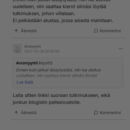
Vertaisarvioitu tutkimus voi olla väärässä. Valitettavasti
uudelleen, niin saattaa kierot silmäsi löytää
parempaakaan keinoa oikeellisuuden varmistamiseksi
tutkimuksen, johon viitataan.
ennen julkaisua ei ole löydetty. Menihän sen
Ei pelkästään alustaa, jossa asiasta mainitaan.
venäläisen tutkijan juttukin Auringon vaikutuksesta
vertaisarvioinnista läpi, mutta julkaisun jälkeen kun
Äänestä
Kommentoi
asiantuntijat ruotivat juttua, se vedettiin pois. Tällaisia
tapahtuu melko usein. ETkö tiennyt?
Anonyymi
Olet aika pihalla tieteen toimintatavoista ihmis parka.
2021-05-26 20:56:59
Kovasti pitää vaan yrittää päteä, vaikka lastenkirjailijan
tarinoilla.
Anonyymi
kirjoitti:
Ennen kuin jatkat lässytystäsi, niin lue aloitus
uudelleen, niin saattaa kierot silmäsi löytää
tutkimuksen, johon viitataan.
Lue lisää
Ei pelkästään alustaa, jossa asiasta mainitaan.
Laita sitten linkki suoraan tutkimukseen, eikä
jonkun blogistin pellesivustolle.
Äänestä
Kommentoi