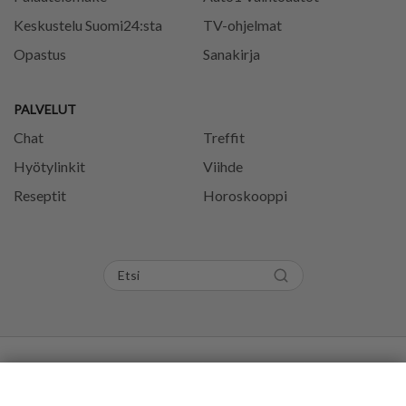
Keskustelu Suomi24:sta
TV-ohjelmat
Opastus
Sanakirja
PALVELUT
Chat
Treffit
Hyötylinkit
Viihde
Reseptit
Horoskooppi
Tietosuojaseloste
Käyttöehdot
Evästeasetukset
Kommentoi
Kuumat
Trendaavat
Aihe
Säännöt