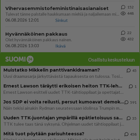
152
Vihervasemmistofeministinaisasianaiset
448
Tulevat tänne palstalle haukkumaan miehiä ja naljailemaan miehelle, kehuvat olevansa heitä parempia. Itse asuvat MIEHE
06.08.2026 12:01
Sinkut
22
Hyvännäköinen pakkaus
432
Olet hyvännäköinen pakkaus nainen.
06.08.2026 13:03
Ikävä
Osallistu keskusteluun
Muistatko Mikkelin panttivankidraaman?
45
Uusi draamasarja järkyttävästä tapauksesta on tulossa. Tositapahtumiin perustuva sarja ammentaa vuoden 1986 Mikkelin pan
Ernest Lawson täräytti erikoisen heiton TTK-lehdistötilaisuudessa: " Onko tässä tarkoituksena...?"
1
Ernest Lawson esitteli uudet TTK-tähtioppilaat ja opettajat torstaina 6.8. lehdistölle. Tulevalla kaudella on yksi hausk
Jos SDP ei voita reilusti, persut kumoavat demokratian Suomesta
591
Näin tekisi ainakin Rydman seuratessaan idolinsa Trumpin mallia https://www.is.fi/politiikka/art-2000012187244.html
Uuden TTK-juontajan ympärillä epätietoisuus sakenee - Nyt MTV hämmentää soppaa
35
TTK tulee taas tänä syksynä. Ohjelman uudet tähtioppilaat julkistetaan torstaina 6. elokuuta klo 14 alkavassa lehdistö
Mitä tuot pöytään parisuhteessa?
458
Siinäpä se kysymys on otsikossa. Mitäpä siis tuot/toisit pöytään parisuhteessa? Oletko mies vai nainen? Koetko sen mitä