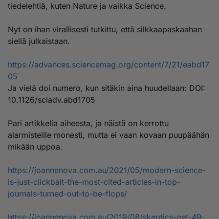
tiedelehtiä, kuten Nature ja vaikka Science.
Nyt on ihan virallisesti tutkittu, että silkkaapaskaahan
siellä julkaistaan.
https://advances.sciencemag.org/content/7/21/eabd17
05
Ja vielä doi numero, kun sitäkin aina huudellaan: DOI:
10.1126/sciadv.abd1705
Pari artikkelia aiheesta, ja näistä on kerrottu
alarmisteille monesti, mutta ei vaan kovaan puupäähän
mikään uppoa.
https://joannenova.com.au/2021/05/modern-science-
is-just-clickbait-the-most-cited-articles-in-top-
journals-turned-out-to-be-flops/
https://joannenova.com.au/2019/08/skeptics-get-49-