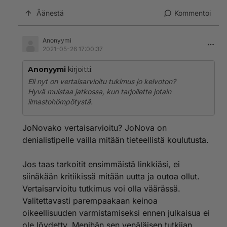
Äänestä
Kommentoi
Anonyymi
2021-05-26 17:00:37
Anonyymi
kirjoitti:
Eli nyt on vertaisarvioitu tukimus jo kelvoton?
Hyvä muistaa jatkossa, kun tarjoilette jotain
ilmastohömpötystä.
JoNovako vertaisarvioitu? JoNova on
denialistipelle vailla mitään tieteellistä koulutusta.
Jos taas tarkoitit ensimmäistä linkkiäsi, ei
siinäkään kritiikissä mitään uutta ja outoa ollut.
Vertaisarvioitu tutkimus voi olla väärässä.
Valitettavasti parempaakaan keinoa
oikeellisuuden varmistamiseksi ennen julkaisua ei
ole löydetty. Menihän sen venäläisen tutkijan