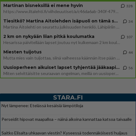
Martinan bisneksillä ei mene hyvin
328
https://www.iltalehti.fi/viihdeuutiset/a/c46da6ab-340f-4790-aaa7-0865eed2336 Yrityksen konkurssihakemus on tullut kärä
Tiesitkö? Martina Aitolehden isäpuoli on tämä suosittu laulaja
34
Martina Aitolehti on seurattu julkisuuden henkilö. Lähipiiriin mahtuu muitakin tunnettuja henkilöitä. Tiesitkö, että Ma
2 km on nykyään liian pitkä koulumatka
107
Hesarissa päivitellään lapset joutuu nyt kulkemaan 2 km kouluun jösses. Ruostefillarilla tuo matka menee vaikka miten äk
Miesten tuijotus
44
Mutta mies vain tuijottaa, siinä vaiheessa käännän itse pään pois. Mikä juttu? Yleensä jos joku tuijottaa tai katsoo, hä
Uusioperheen aikuiset lapset tyhjentää jääkaapin käydessään
56
Miten selvittäisitte seuraavan ongelman, meillä on uusioperhe, minulla teini-ikäiset lapset ja puolisolla aikuiset, jotk
STARA.FI
Nyt lämpenee: Etelässä kesäisiä lämpötiloja
Perseidit hipovat maapalloa – näinä aikoina kannattaa katsoa taivaalle
Saitko Elisalta uhkaavan viestin? Kyseessä todennäköisesti huijaus