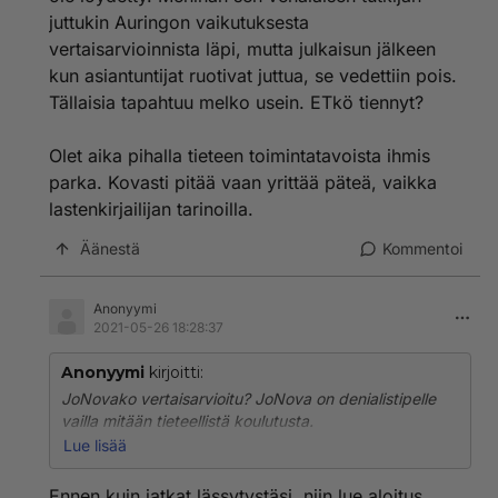
juttukin Auringon vaikutuksesta
vertaisarvioinnista läpi, mutta julkaisun jälkeen
kun asiantuntijat ruotivat juttua, se vedettiin pois.
Tällaisia tapahtuu melko usein. ETkö tiennyt?
Olet aika pihalla tieteen toimintatavoista ihmis
parka. Kovasti pitää vaan yrittää päteä, vaikka
lastenkirjailijan tarinoilla.
Äänestä
Kommentoi
Anonyymi
2021-05-26 18:28:37
Anonyymi
kirjoitti:
JoNovako vertaisarvioitu? JoNova on denialistipelle
vailla mitään tieteellistä koulutusta.
Lue lisää
Jos taas tarkoitit ensimmäistä linkkiäsi, ei siinäkään
kritiikissä mitään uutta ja outoa ollut.
Ennen kuin jatkat lässytystäsi, niin lue aloitus