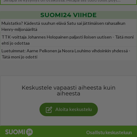
SUOMI24 VIIHDE
Muistatko? Kädestä suuhun elävä Satu sai jättimäisen rahasalkun
Henry-miljonääriltä
TTK-voittaja Johannes Holopainen paljasti iloisen uutisen - Tätä moni
ehti jo odottaa
Luetuimmat: Aarne Pelkonen ja Noora Louhimo vihdoinkin yhdessä -
Tätä moni jo odotti
Keskustele vapaasti aiheesta kuin
aiheesta
Aloita keskustelu
Osallistu keskusteluun