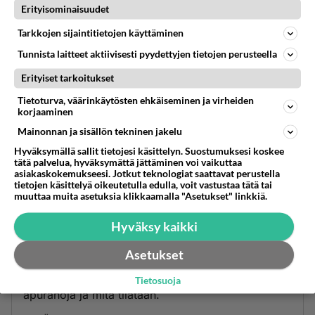
Erityisominaisuudet
Kovin selektiivinen on alarmistin kierosilmäinen
katse.
Tarkkojen sijaintitietojen käyttäminen
Tunnista laitteet aktiivisesti pyydettyjen tietojen perusteella
Äänestä
Kommentoi
Erityiset tarkoitukset
Anonyymi
Tietoturva, väärinkäytösten ehkäiseminen ja virheiden
2021-05-26 16:36:56
korjaaminen
Mainonnan ja sisällön tekninen jakelu
Johan on tämä eelisreppanen taas tieteellisen
Hyväksymällä sallit tietojesi käsittelyn. Suostumuksesi koskee
lähteen penkonut jostakin. Kuinka tyhminä pidät
tätä palvelua, hyväksymättä jättäminen voi vaikuttaa
palstan lukijoita?
asiakaskokemukseesi. Jotkut teknologiat saattavat perustella
tietojen käsittelyä oikeutetulla edulla, voit vastustaa tätä tai
muuttaa muita asetuksia klikkaamalla "Asetukset" linkkiä.
Äänestä
Kommentoi
Hyväksy kaikki
Anonyymi
2021-05-26 17:16:51
Asetukset
Ei ole vaikea arvata minkälaisiin tutkimuksiin saa
Tietosuoja
apurahoja ja mitä tilataan.