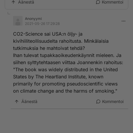
Äänestä
Kommentoi
Anonyymi
2021-05-26 17:29:28
CO2-Science sai USA:n öljy- ja
kivihiiliteollisuudelta rahoitusta. Minkälaisia
tutkimuksia he mahtoivat tehdä?
Ihan tulevat tupakkaoikeudenkäynnit mieleen. Ja
siihen sylttytehtaasen viittaa Joannenkin rahoitus:
"The book was widely distributed in the United
States by The Heartland Institute, known
primarily for promoting pseudoscientific views
on climate change and the harms of smoking."
Äänestä
Kommentoi