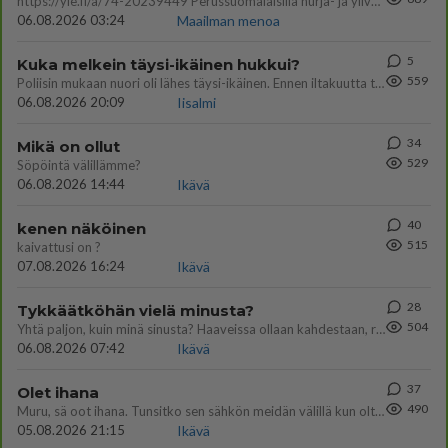
https://yle.fi/a/74-20239449 Perussuomalaisilla hurja- ja ylivoimaisesti suurin nousu tässä uudessa Ylen gallupissa. Kyl
06.08.2026 03:24
Maailman menoa
5
Kuka melkein täysi-ikäinen hukkui?
559
Poliisin mukaan nuori oli lähes täysi-ikäinen. Ennen iltakuutta tulleen ilmoituksen mukaan ihminen oli joutunut mahdoll
06.08.2026 20:09
Iisalmi
34
Mikä on ollut
529
Söpöintä välillämme?
06.08.2026 14:44
Ikävä
40
kenen näköinen
515
kaivattusi on ?
07.08.2026 16:24
Ikävä
28
Tykkäätköhän vielä minusta?
504
Yhtä paljon, kuin minä sinusta? Haaveissa ollaan kahdestaan, rauhassa ja lähennytään fyysisesti ja tutustutaan syvemmin
06.08.2026 07:42
Ikävä
37
Olet ihana
490
Muru, sä oot ihana. Tunsitko sen sähkön meidän välillä kun oltiin ihan låhekkäin? 👩‍❤️‍👩❤️😼😘
05.08.2026 21:15
Ikävä