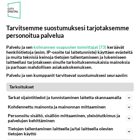
Anonyymi
kirjoitti:
JoNovako vertaisarvioitu? JoNova on denialistipelle
vailla mitään tieteellistä koulutusta.
Tarvitsemme suostumuksesi tarjotaksemme
Lue lisää
personoitua palvelua
Jos taas tarkoitit ensimmäistä linkkiäsi, ei siinäkään
kritiikissä mitään uutta ja outoa ollut.
Jöns/Jons on myös pelle ja täysin ilman alan
Palvelu ja sen
kolmannen osapuolen toimittajat (73)
keräävät
Vertaisarvioitu tutkimus voi olla väärässä. Valitettavasti
henkilötietoja (esim. IP-osoite tai laitetunniste) käyttäen evästeitä
koulutusta/ mitään koulutusta.
parempaakaan keinoa oikeellisuuden varmistamiseksi
ja muita teknisiä keinoja tietojen tallentamiseen ja lukemiseen
laitteellasi tarjotakseen sinulle tarkoituksenmukaisia mainoksia
ennen julkaisua ei ole löydetty. Menihän sen
Äänestä
Kommentoi
ja parhaan mahdollisen asiakaskokemuksen.
venäläisen tutkijan juttukin Auringon vaikutuksesta
vertaisarvioinnista läpi, mutta julkaisun jälkeen kun
Palvelu ja sen kumppanit tarvitsevat suostumuksesi seuraaviin:
asiantuntijat ruotivat juttua, se vedettiin pois. Tällaisia
Anonyymi
Tarkoitukset
2021-05-26 16:31:39
tapahtuu melko usein. ETkö tiennyt?
Tarkat sijaintitiedot ja tunnistaminen laitetta skannaamalla
Olet aika pihalla tieteen toimintatavoista ihmis parka.
Älä postaa noita huijauslinkkejä tänne, please.
Kovasti pitää vaan yrittää päteä, vaikka lastenkirjailijan
Kohdennettu mainonta ja mainonnan mittaaminen
tarinoilla.
Äänestä
Kommentoi
Personoitu sisältö, sisällön mittaaminen, yleisötutkimus ja
palvelujen kehittäminen
Tietojen tallentaminen laitteelle ja/tai laitteella olevien
Anonyymi
tietojen käyttö
2021-05-26 16:38:43