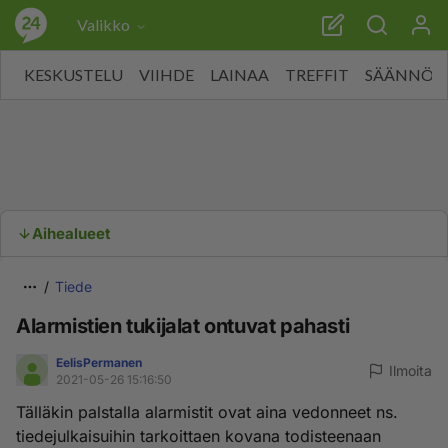
Valikko
KESKUSTELU
VIIHDE
LAINAA
TREFFIT
SÄÄNNÖT
Aihealueet
Tiede
Alarmistien tukijalat ontuvat pahasti
EelisPermanen
Ilmoita
2021-05-26 15:16:50
Tälläkin palstalla alarmistit ovat aina vedonneet ns.
tiedejulkaisuihin tarkoittaen kovana todisteenaan