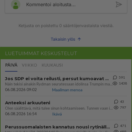
Kommentoi aloitusta...
Ketjusta on poistettu
0
sääntöjenvastaista viestiä.
Takaisin ylös
LUETUIMMAT KESKUSTELUT
PÄIVÄ
VIIKKO
KUUKAUSI
591
Jos SDP ei voita reilusti, persut kumoavat demokratian Suomesta
1438
Näin tekisi ainakin Rydman seuratessaan idolinsa Trumpin mallia https://www.is.fi/politiikka/art-2000012187244.html
06.08.2026 09:02
Maailman menoa
43
Anteeksi arkuuteni
797
Olen säälittävä, mitä tulee sinun kohtaamiseen. Tunnen vaan itseni todella epävarmaksi sun kanssa. Jos minun olisi pitän
06.08.2026 16:54
Ikävä
471
Perussuomalaisten kannatus nousi rytinällä Ylen tänään julkaisemassa tuoreimmassa gallup-kyselyssä.
689