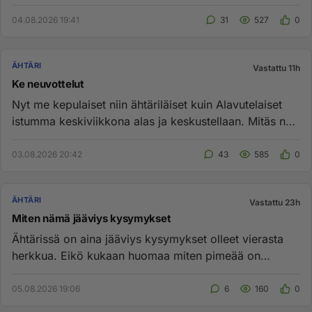
lukossa. Nyt k...
04.08.2026 19:41
31
527
0
ÄHTÄRI
Vastattu 11h
Ke neuvottelut
Nyt me kepulaiset niin ähtäriläiset kuin Alavutelaiset
istumma keskiviikkona alas ja keskustellaan. Mitäs nyt
kusetetaan...
03.08.2026 20:42
43
585
0
ÄHTÄRI
Vastattu 23h
Miten nämä jääviys kysymykset
Ähtärissä on aina jääviys kysymykset olleet vierasta
herkkua. Eikö kukaan huomaa miten pimeää on
Ähtärin lämpö keskukse...
05.08.2026 19:06
6
160
0