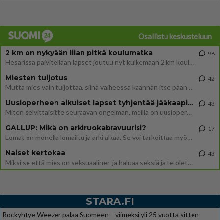
Osallistu keskusteluun
2 km on nykyään liian pitkä koulumatka
96
Hesarissa päivitellään lapset joutuu nyt kulkemaan 2 km kouluun jösses. Ruostefillarilla tuo matka menee vaikka miten äk
Miesten tuijotus
42
Mutta mies vain tuijottaa, siinä vaiheessa käännän itse pään pois. Mikä juttu? Yleensä jos joku tuijottaa tai katsoo, hä
Uusioperheen aikuiset lapset tyhjentää jääkaapin käydessään
43
Miten selvittäisitte seuraavan ongelman, meillä on uusioperhe, minulla teini-ikäiset lapset ja puolisolla aikuiset, jotk
GALLUP: Mikä on arkiruokabravuurisi?
17
Lomat on monella lomailtu ja arki alkaa. Se voi tarkoittaa myös sitä, että grillailut on grillattu ja palataan arjen ruo
Naiset kertokaa
43
Miksi se että mies on seksuaalinen ja haluaa seksiä ja te olette hänen mielestänne haluttava on vastenmielistä? Mikä sii
STARA.FI
Rockyhtye Weezer palaa Suomeen – viimeksi yli 25 vuotta sitten