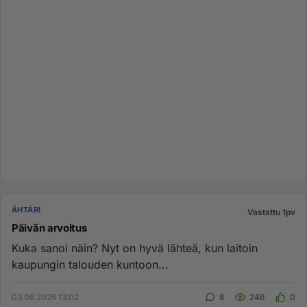
ÄHTÄRI
Vastattu 1pv
Päivän arvoitus
Kuka sanoi näin? Nyt on hyvä lähteä, kun laitoin
kaupungin talouden kuntoon...
03.08.2026 13:02
8
246
0