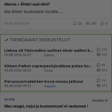
Alavus + Ähtäri uusi nimi?
Ala-Ahteri kuulostaisi hyvälle....
06.08.2026 06:34
23
230
0
TRENDAAVAT KESKUSTELUT
121
Lieksa oli Yleisradion uutiset Alvar-aallon kylä myynnissä?
132
05.08.2026 16:37
Lieksa
92
Kiteen Pallon superpesisjoukkue pelaa huumeiden vaikutuksen alaisena
621
05.08.2026 06:21
Kitee
59
Perussuomalaisten kova nousu jatkuu!
137
06.08.2026 09:31
Kajaani
ÄHTÄRI
Vastattu 1h
Nisu reagoi, torjui ja kunnanmuori ei vastannut !