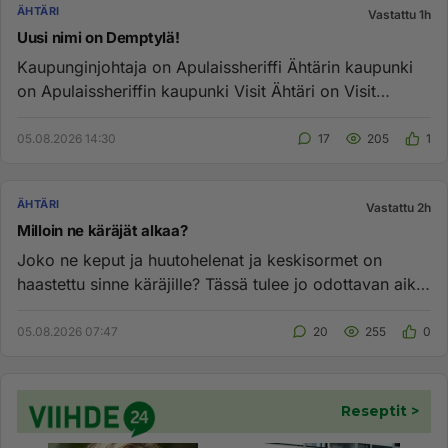
ÄHTÄRI
Vastattu 1h
Uusi nimi on Demptylä!
Kaupunginjohtaja on Apulaissheriffi Ähtärin kaupunki
on Apulaissheriffin kaupunki Visit Ähtäri on Visit
Apulaissheriffi ...
05.08.2026 14:30
17
205
1
ÄHTÄRI
Vastattu 2h
Milloin ne käräjät alkaa?
Joko ne keput ja huutohelenat ja keskisormet on
haastettu sinne käräjille? Tässä tulee jo odottavan aika
pitkäksi ja a...
05.08.2026 07:47
20
255
0