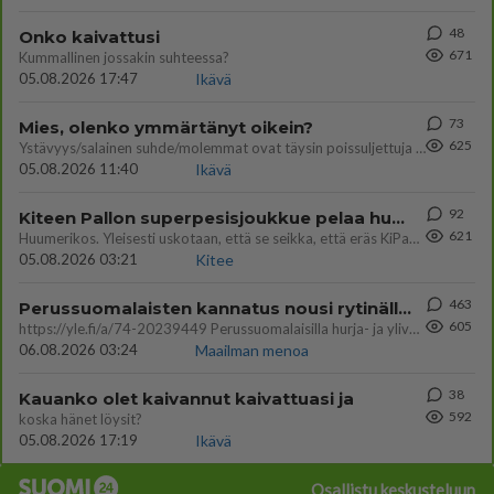
48
Onko kaivattusi
671
Kummallinen jossakin suhteessa?
05.08.2026 17:47
Ikävä
73
Mies, olenko ymmärtänyt oikein?
625
Ystävyys/salainen suhde/molemmat ovat täysin poissuljettuja asioita? Nainen
05.08.2026 11:40
Ikävä
92
Kiteen Pallon superpesisjoukkue pelaa huumeiden vaikutuksen alaisena
621
Huumerikos. Yleisesti uskotaan, että se seikka, että eräs KiPan pelaaja kärähtää huumeista, on vain jäävuoren huippu. M
05.08.2026 03:21
Kitee
463
Perussuomalaisten kannatus nousi rytinällä Ylen tänään julkaisemassa tuoreimmassa gallup-kyselyssä.
605
https://yle.fi/a/74-20239449 Perussuomalaisilla hurja- ja ylivoimaisesti suurin nousu tässä uudessa Ylen gallupissa. Kyl
06.08.2026 03:24
Maailman menoa
38
Kauanko olet kaivannut kaivattuasi ja
592
koska hänet löysit?
05.08.2026 17:19
Ikävä
Osallistu keskusteluun