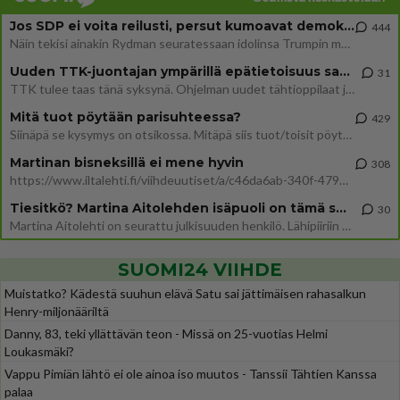
Jos SDP ei voita reilusti, persut kumoavat demokratian Suomesta
444
Näin tekisi ainakin Rydman seuratessaan idolinsa Trumpin mallia https://www.is.fi/politiikka/art-2000012187244.html
Uuden TTK-juontajan ympärillä epätietoisuus sakenee - Nyt MTV hämmentää soppaa
31
TTK tulee taas tänä syksynä. Ohjelman uudet tähtioppilaat julkistetaan torstaina 6. elokuuta klo 14 alkavassa lehdistö
Mitä tuot pöytään parisuhteessa?
429
Siinäpä se kysymys on otsikossa. Mitäpä siis tuot/toisit pöytään parisuhteessa? Oletko mies vai nainen? Koetko sen mitä
Martinan bisneksillä ei mene hyvin
308
https://www.iltalehti.fi/viihdeuutiset/a/c46da6ab-340f-4790-aaa7-0865eed2336 Yrityksen konkurssihakemus on tullut kärä
Tiesitkö? Martina Aitolehden isäpuoli on tämä suosittu laulaja
30
Martina Aitolehti on seurattu julkisuuden henkilö. Lähipiiriin mahtuu muitakin tunnettuja henkilöitä. Tiesitkö, että Ma
SUOMI24 VIIHDE
Muistatko? Kädestä suuhun elävä Satu sai jättimäisen rahasalkun
Henry-miljonääriltä
Danny, 83, teki yllättävän teon - Missä on 25-vuotias Helmi
Loukasmäki?
Vappu Pimiän lähtö ei ole ainoa iso muutos - Tanssii Tähtien Kanssa
palaa