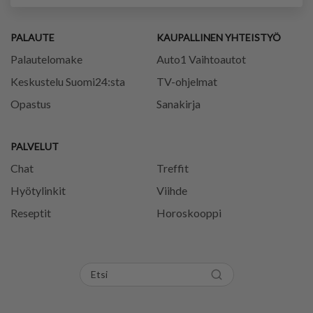
PALAUTE
KAUPALLINEN YHTEISTYÖ
Palautelomake
Auto1 Vaihtoautot
Keskustelu Suomi24:sta
TV-ohjelmat
Opastus
Sanakirja
PALVELUT
Chat
Treffit
Hyötylinkit
Viihde
Reseptit
Horoskooppi