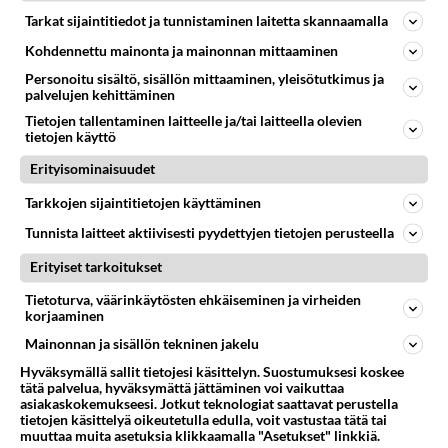
Kuka sa atana Ähtörissä melskaa yöllä
Tarkat sijaintitiedot ja tunnistaminen laitetta skannaamalla
Onko joku niin urpo että luulee että omalla tontilla saa
Kohdennettu mainonta ja mainonnan mittaaminen
yöllä melskata niin että häirittee muiden unta? Otapa
Personoitu sisältö, sisällön mittaaminen, yleisötutkimus ja
selvää ja...
palvelujen kehittäminen
20.07.2026 20:19
31
1050
0
Tietojen tallentaminen laitteelle ja/tai laitteella olevien
tietojen käyttö
Erityisominaisuudet
ÄHTÄRI
Vastattu 3pv
Tarkkojen sijaintitietojen käyttäminen
Zoo jatkaa - jatkuuko mustamaalaus?
Tunnista laitteet aktiivisesti pyydettyjen tietojen perusteella
Tänään on päätetty Zoon avaamisesta uudelleen.
Mielenkiintoista nähdä kautokurujen reaktio, nyt kun
Erityiset tarkoitukset
kyse ei ole kunnalli...
Tietoturva, väärinkäytösten ehkäiseminen ja virheiden
29.01.2026 17:45
88
1932
0
korjaaminen
Mainonnan ja sisällön tekninen jakelu
Hyväksymällä sallit tietojesi käsittelyn. Suostumuksesi koskee
tätä palvelua, hyväksymättä jättäminen voi vaikuttaa
asiakaskokemukseesi. Jotkut teknologiat saattavat perustella
tietojen käsittelyä oikeutetulla edulla, voit vastustaa tätä tai
muuttaa muita asetuksia klikkaamalla "Asetukset" linkkiä.