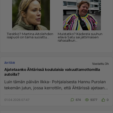
ÄHTÄRI
Vastattu 3h
Ajatetaanko Ähtärissä koululaisia vakuuttamottomilla
autoilla?
Luin tämän päivän Ilkka- Pohjalaisesta Hannu Purolan
tekemän jutun, jossa kerrottiin, että Ähtärissä ajetaan
koulukulje...
01.04.2026 07:47
674
9377
0