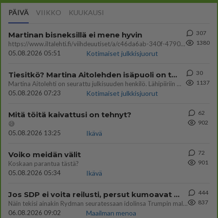
PÄIVÄ
VIIKKO
KUUKAUSI
307
Martinan bisneksillä ei mene hyvin
1380
https://www.iltalehti.fi/viihdeuutiset/a/c46da6ab-340f-4790-aaa7-0865eed2336 Yrityksen konkurssihakemus on tullut kärä
05.08.2026 05:51
Kotimaiset julkkisjuorut
30
Tiesitkö? Martina Aitolehden isäpuoli on tämä suosittu laulaja
1137
Martina Aitolehti on seurattu julkisuuden henkilö. Lähipiiriin mahtuu muitakin tunnettuja henkilöitä. Tiesitkö, että Ma
05.08.2026 07:23
Kotimaiset julkkisjuorut
62
Mitä töitä kaivattusi on tehnyt?
902
😅
05.08.2026 13:25
Ikävä
72
Voiko meidän välit
901
Koskaan parantua tästä?
05.08.2026 05:34
Ikävä
444
Jos SDP ei voita reilusti, persut kumoavat demokratian Suomesta
837
Näin tekisi ainakin Rydman seuratessaan idolinsa Trumpin mallia https://www.is.fi/politiikka/art-2000012187244.html
06.08.2026 09:02
Maailman menoa