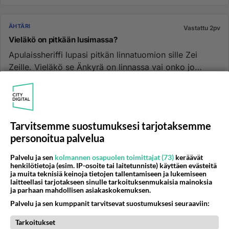
ÄHTÄRI
Vastattu 2pv
Vieläkö on pitkään lusimassa?
Apulaissheriffi lupasi pitkän linnatuomion sille Zei
Zeille. Vieläkö se Änkyrä on linnassa vai onko jo
päässy ehdonalais...
02.08.2026 15:51
23
328
0
Tarvitsemme suostumuksesi tarjotaksemme
ÄHTÄRI
Vastattu 2pv
personoitua palvelua
Onko listaa
Löytyykö mistään internetin syövereistä ajantasaista
Palvelu ja sen
kolmannen osapuolen toimittajat (73)
keräävät
listaa MesiZoo eläinpuistossa nähtävänä olevista
henkilötietoja (esim. IP-osoite tai laitetunniste) käyttäen evästeitä
ja muita teknisiä keinoja tietojen tallentamiseen ja lukemiseen
eläinlajeista?...
laitteellasi tarjotakseen sinulle tarkoituksenmukaisia mainoksia
ja parhaan mahdollisen asiakaskokemuksen.
21.04.2026 14:14
31
859
0
Palvelu ja sen kumppanit tarvitsevat suostumuksesi seuraaviin:
Tarkoitukset
ÄHTÄRI
Vastattu 2pv