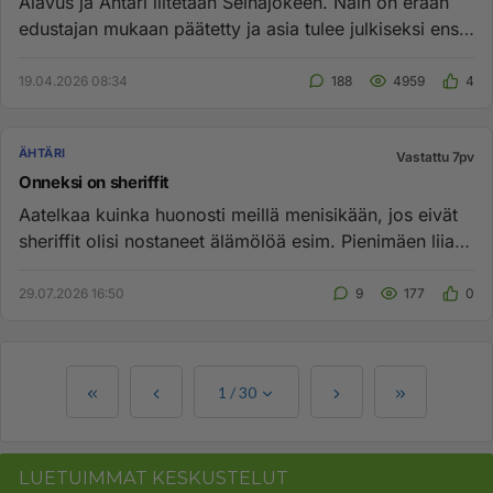
Alavus ja Ähtäri liitetään Seinäjokeen. Näin on erään
edustajan mukaan päätetty ja asia tulee julkiseksi ensi
viikolla....
19.04.2026 08:34
188
4959
4
ÄHTÄRI
Vastattu 7pv
Onneksi on sheriffit
Aatelkaa kuinka huonosti meillä menisikään, jos eivät
sheriffit olisi nostaneet älämölöä esim. Pienimäen liian
pitkästä ...
29.07.2026 16:50
9
177
0
1
/
30
LUETUIMMAT KESKUSTELUT