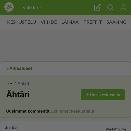
Valikko
KESKUSTELU
VIIHDE
LAINAA
TREFFIT
SÄÄNNÖT
Aihealueet
Ähtäri
Ähtäri
Uusi keskustelu
Uusimmat kommentit
Uusimmat keskustelut
ÄHTÄRI
Vastattu 3m