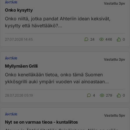
ÄHTÄRI
Vastattu 3pv
Onko kysytty
Onko niiltä, jotka pandat Ahteriin idean keksivät,
kysytty että hävettääkö?...
27.07.2026 14:45
24
446
0
ÄHTÄRI
Vastattu 3pv
Myllymäen Grilli
Onko kenelläkään tietoa, onko tämä Suomen
ykkösgrilli auki ympäri vuoden vai ainoastaan
kesäisin?Niin maukkaat annokset,...
28.07.2026 05:19
4
279
0
ÄHTÄRI
Vastattu 5pv
Nyt se on varmaa tieoa - kuntaliitos