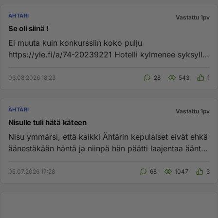
ÄHTÄRI
Vastattu 1pv
Se oli siinä !
Ei muuta kuin konkurssiin koko pulju
https://yle.fi/a/74-20239221 Hotelli kylmenee syksyllä
ou jee !...
03.08.2026 18:23
28
543
1
ÄHTÄRI
Vastattu 1pv
Nisulle tuli hätä käteen
Nisu ymmärsi, että kaikki Ähtärin kepulaiset eivät ehkä
äänestäkään häntä ja niinpä hän päätti laajentaa äänten
kalastus...
05.07.2026 17:28
68
1047
3