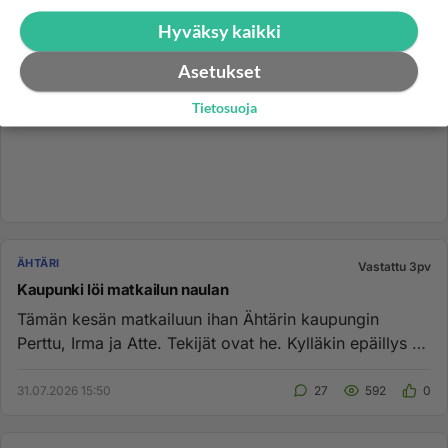
Hyväksy kaikki
Asetukset
Tietosuoja
ÄHTÄRI
Vastattu 3pv
Kaupunki löi matkailun naulan
Tämän kesän matkailuun ihan Ähtärin kaupungin
Perttu, Irma ja Atte. Tekijät ovat he. Kylläkin epäillys on
Pertun kynästä...
31.07.2026 15:50
27
592
0