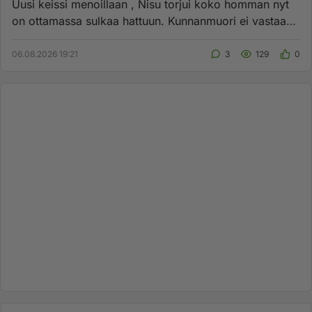
Uusi keissi menoillaan , Nisu torjui koko homman nyt
on ottamassa sulkaa hattuun. Kunnanmuori ei vastaa
vieraisiin num...
06.08.2026 19:21
3
129
0