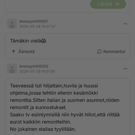
Lähetä
Anonyymi00001
2026-05-28 14:07:37
Tämäkin vielä😱
Äänestä
Kommentoi
Anonyymi00002
2026-05-28 14:51:56
Teeveessä tuli hiljattain,huvila ja huussi
ohjelma,jossa tehtiin ellenin kesämökki
remonttia.Sitten italian ja suomen asunnot,niiden
remontit ja kunnostukset.
Saako tv esiintymisillä niin hyvät hillot,että riittää
eurot kaikkiin remontteihin.
No jokainen stailaa tyylillään.