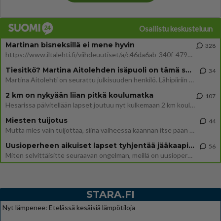
Osallistu keskusteluun
Martinan bisneksillä ei mene hyvin
328
https://www.iltalehti.fi/viihdeuutiset/a/c46da6ab-340f-4790-aaa7-0865eed2336 Yrityksen konkurssihakemus on tullut kärä
Tiesitkö? Martina Aitolehden isäpuoli on tämä suosittu laulaja
34
Martina Aitolehti on seurattu julkisuuden henkilö. Lähipiiriin mahtuu muitakin tunnettuja henkilöitä. Tiesitkö, että Ma
2 km on nykyään liian pitkä koulumatka
107
Hesarissa päivitellään lapset joutuu nyt kulkemaan 2 km kouluun jösses. Ruostefillarilla tuo matka menee vaikka miten äk
Miesten tuijotus
44
Mutta mies vain tuijottaa, siinä vaiheessa käännän itse pään pois. Mikä juttu? Yleensä jos joku tuijottaa tai katsoo, hä
Uusioperheen aikuiset lapset tyhjentää jääkaapin käydessään
56
Miten selvittäisitte seuraavan ongelman, meillä on uusioperhe, minulla teini-ikäiset lapset ja puolisolla aikuiset, jotk
STARA.FI
Nyt lämpenee: Etelässä kesäisiä lämpötiloja