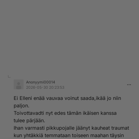
Anonyymi00014
2026-05-30 20:23:53
Ei Elleni enää vauvaa voinut saada,ikää jo niin
paljon.
Toivottavadti nyt edes tämän ikäisen kanssa
tulee pärjään.
Ihan varmasti pikkupojalle jäänyt kauheat traumat
kun yhtäkkiä temmataan toiseen maahan täysin