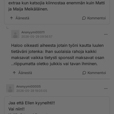
extraa kun katsojia kiinnostaa enemmän kuin Matti
ja Maija Meikäläinen.
Äänestä
Kommentoi
Anonyymi00011
2026-05-29 09:56:57
Haloo oikeasti aiheesta jotain työni kautta luulen
tietäväni jotenka: Ihan suolaisia rahoja kaikki
maksavat vaikka tietysti sponssit maksavat osan
..riippumatta oletko julkkis vai tavan ihminen.
Äänestä
Kommentoi
Anonyymi00005
2026-05-28 19:05:05
Jaa että Ellen kyynelhti!!
Vai niin!!