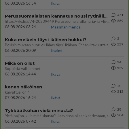
06.08.2026 16:54
Ikävä
471
Perussuomalaisten kannatus nousi rytinällä Ylen tänään julkaisemassa tuoreimmassa gallup-kyselyssä.
689
https://yle.fi/a/74-20239449 Perussuomalaisilla hurja- ja ylivoimaisesti suurin nousu tässä uudessa Ylen gallupissa. Kyl
06.08.2026 03:24
Maailman menoa
5
Kuka melkein täysi-ikäinen hukkui?
559
Poliisin mukaan nuori oli lähes täysi-ikäinen. Ennen iltakuutta tulleen ilmoituksen mukaan ihminen oli joutunut mahdoll
06.08.2026 20:09
Iisalmi
34
Mikä on ollut
529
Söpöintä välillämme?
06.08.2026 14:44
Ikävä
40
kenen näköinen
515
kaivattusi on ?
07.08.2026 16:24
Ikävä
28
Tykkäätköhän vielä minusta?
504
Yhtä paljon, kuin minä sinusta? Haaveissa ollaan kahdestaan, rauhassa ja lähennytään fyysisesti ja tutustutaan syvemmin
06.08.2026 07:42
Ikävä