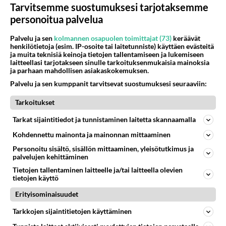
Tarvitsemme suostumuksesi tarjotaksemme
Siinä se elämä nyt pyörii, koskahan asettuu
personoitua palvelua
purjelaivan keulaan kuin entisaikojen merenneidot
!
Palvelu ja sen
kolmannen osapuolen toimittajat (73)
keräävät
henkilötietoja (esim. IP-osoite tai laitetunniste) käyttäen evästeitä
ja muita teknisiä keinoja tietojen tallentamiseen ja lukemiseen
Sais olla yötä päivää esillä.
laitteellasi tarjotakseen sinulle tarkoituksenmukaisia mainoksia
ja parhaan mahdollisen asiakaskokemuksen.
Äänestä
Kommentoi
Palvelu ja sen kumppanit tarvitsevat suostumuksesi seuraaviin:
Anonyymi00009
Tarkoitukset
2026-05-28 22:16:39
Tarkat sijaintitiedot ja tunnistaminen laitetta skannaamalla
Oikein kyynelehti. Aaaaarrrgghh mä en kestä.
Kohdennettu mainonta ja mainonnan mittaaminen
Personoitu sisältö, sisällön mittaaminen, yleisötutkimus ja
Äänestä
Kommentoi
palvelujen kehittäminen
Tietojen tallentaminen laitteelle ja/tai laitteella olevien
tietojen käyttö
Anonyymi00010
2026-05-29 07:45:03
Erityisominaisuudet
On se aito rehellinen perhe ohjelma ja hyvä kun
Tarkkojen sijaintitietojen käyttäminen
edes vielä on tälläisiä hyviä ohjelmia tv.