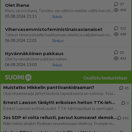
37
Olet ihana
490
Muru, sä oot ihana. Tunsitko sen sähkön meidän välillä kun oltiin ihan låhekkäin? 👩‍❤️‍👩❤️😼😘
05.08.2026 21:15
Ikävä
152
Vihervasemmistofeministinaisasianaiset
448
Tulevat tänne palstalle haukkumaan miehiä ja naljailemaan miehelle, kehuvat olevansa heitä parempia. Itse asuvat MIEHE
06.08.2026 12:01
Sinkut
22
Hyvännäköinen pakkaus
432
Olet hyvännäköinen pakkaus nainen.
06.08.2026 13:03
Ikävä
Osallistu keskusteluun
Muistatko Mikkelin panttivankidraaman?
45
Uusi draamasarja järkyttävästä tapauksesta on tulossa. Tositapahtumiin perustuva sarja ammentaa vuoden 1986 Mikkelin pan
Ernest Lawson täräytti erikoisen heiton TTK-lehdistötilaisuudessa: " Onko tässä tarkoituksena...?"
1
Ernest Lawson esitteli uudet TTK-tähtioppilaat ja opettajat torstaina 6.8. lehdistölle. Tulevalla kaudella on yksi hausk
Jos SDP ei voita reilusti, persut kumoavat demokratian Suomesta
591
Näin tekisi ainakin Rydman seuratessaan idolinsa Trumpin mallia https://www.is.fi/politiikka/art-2000012187244.html