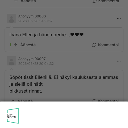
Äänestä
Kommentoi
Anonyymi00006
2026-05-28 19:50:57
Ihana Ellen ja hänen perhe. ,♥️♥️♥️
1
Äänestä
Kommentoi
Anonyymi00007
2026-05-28 20:04:32
Söpöt tissit Ellenillä. Ei näkyi kauluksesta alemmas
ja siellä oli nätit
pikkuset rinnat.
Äänestä
Kommentoi
Anonyymi00008
2026-05-28 22:15:58