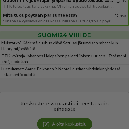
Uuden TTK-juontajan ympärillä epätietoisuus sakenee - Nyt MTV hämmentää soppaa
35
TTK tulee taas tänä syksynä. Ohjelman uudet tähtioppilaat julkistetaan torstaina 6. elokuuta klo 14 alkavassa lehdistö
Mitä tuot pöytään parisuhteessa?
458
Siinäpä se kysymys on otsikossa. Mitäpä siis tuot/toisit pöytään parisuhteessa? Oletko mies vai nainen? Koetko sen mitä
SUOMI24 VIIHDE
Muistatko? Kädestä suuhun elävä Satu sai jättimäisen rahasalkun
Henry-miljonääriltä
TTK-voittaja Johannes Holopainen paljasti iloisen uutisen - Tätä moni
ehti jo odottaa
Luetuimmat: Aarne Pelkonen ja Noora Louhimo vihdoinkin yhdessä -
Tätä moni jo odotti
Keskustele vapaasti aiheesta kuin
aiheesta
Aloita keskustelu