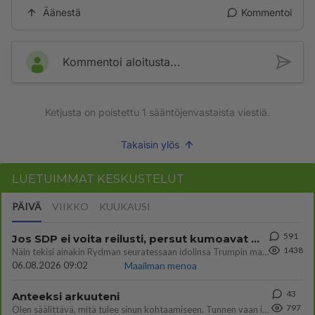
Äänestä
Kommentoi
Kommentoi aloitusta...
Ketjusta on poistettu
1
sääntöjenvastaista viestiä.
Takaisin ylös
LUETUIMMAT KESKUSTELUT
PÄIVÄ
VIIKKO
KUUKAUSI
591
Jos SDP ei voita reilusti, persut kumoavat demokratian Suomesta
1438
Näin tekisi ainakin Rydman seuratessaan idolinsa Trumpin mallia https://www.is.fi/politiikka/art-2000012187244.html
06.08.2026 09:02
Maailman menoa
43
Anteeksi arkuuteni
797
Olen säälittävä, mitä tulee sinun kohtaamiseen. Tunnen vaan itseni todella epävarmaksi sun kanssa. Jos minun olisi pitän