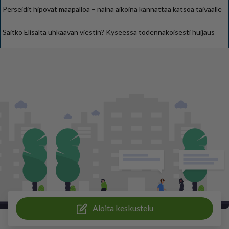
Perseidit hipovat maapalloa – näinä aikoina kannattaa katsoa taivaalle
Saitko Elisalta uhkaavan viestin? Kyseessä todennäköisesti huijaus
Aloita keskustelu