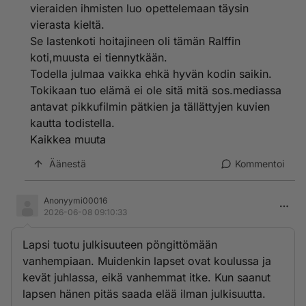
vieraiden ihmisten luo opettelemaan täysin
vierasta kieltä.
Se lastenkoti hoitajineen oli tämän Ralffin
koti,muusta ei tiennytkään.
Todella julmaa vaikka ehkä hyvän kodin saikin.
Tokikaan tuo elämä ei ole sitä mitä sos.mediassa
antavat pikkufilmin pätkien ja tällättyjen kuvien
kautta todistella.
Kaikkea muuta
Äänestä
Kommentoi
Anonyymi00016
2026-06-08 09:10:33
Lapsi tuotu julkisuuteen pöngittömään
vanhempiaan. Muidenkin lapset ovat koulussa ja
kevät juhlassa, eikä vanhemmat itke. Kun saanut
lapsen hänen pitäs saada elää ilman julkisuutta.