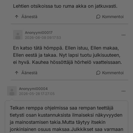
Lehtien otsikoissa tuo ruma akka on jatkuvasti.
Äänestä
Kommentoi
Anonyymi00017
2026-06-08 09:17:53
En katso tätä hömppä. Ellen istuu, Ellen makaa,
Ellen eestä ja takaa. Nyt lapsi tuotu julkisuuteen,
ei hyvä. Kauhea hössöttäjä hörhelö vaatteissaan.
Äänestä
Kommentoi
Anonyymi00004
2026-05-28 17:27:05
Telkan remppa ohjelmissa saa rempan teettäjä
tietysti osan kustannuksista ilmaiseksi näkyvyyden
ja mainostamisen takia.Mutta täytyy itsekin
jonkinlainen osuus maksaa.Julkkikset saa varmaan