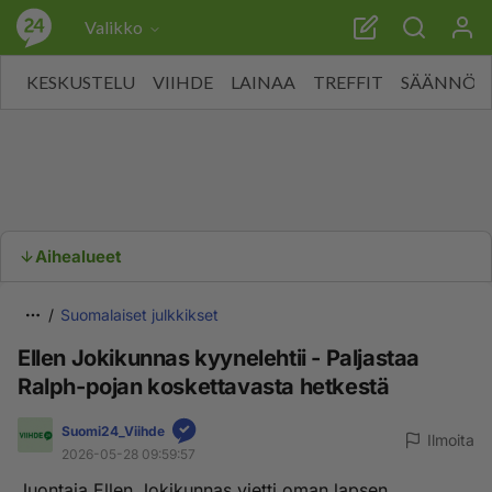
Valikko
KESKUSTELU
VIIHDE
LAINAA
TREFFIT
SÄÄNNÖT
Aihealueet
Suomalaiset julkkikset
Ellen Jokikunnas kyynelehtii - Paljastaa
Ralph-pojan koskettavasta hetkestä
Suomi24_Viihde
Ilmoita
2026-05-28 09:59:57
Juontaja Ellen Jokikunnas vietti oman lapsen