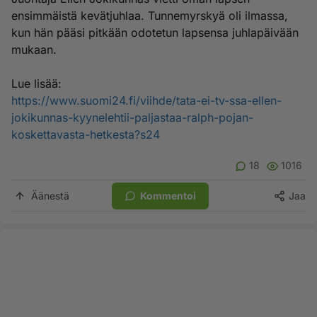
ensimmäistä kevätjuhlaa. Tunnemyrskyä oli ilmassa,
kun hän pääsi pitkään odotetun lapsensa juhlapäivään
mukaan.
Lue lisää:
https://www.suomi24.fi/viihde/tata-ei-tv-ssa-ellen-
jokikunnas-kyynelehtii-paljastaa-ralph-pojan-
koskettavasta-hetkesta?s24
18
1016
Äänestä
Kommentoi
Jaa