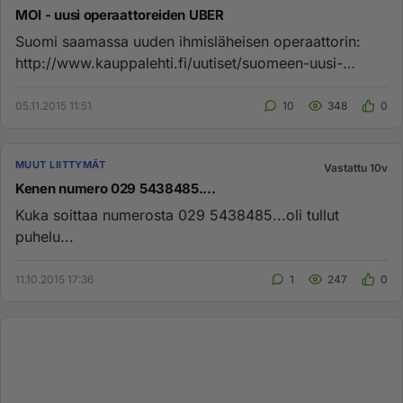
MOI - uusi operaattoreiden UBER
Suomi saamassa uuden ihmisläheisen operaattorin:
http://www.kauppalehti.fi/uutiset/suomeen-uusi-
mobiilioperaattori---mo...
05.11.2015 11:51
10
348
0
MUUT LIITTYMÄT
Vastattu 10v
Kenen numero 029 5438485....
Kuka soittaa numerosta 029 5438485...oli tullut
puhelu...
11.10.2015 17:36
1
247
0