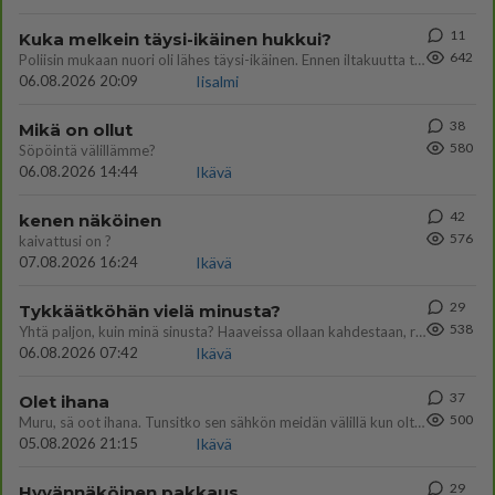
11
Kuka melkein täysi-ikäinen hukkui?
642
Poliisin mukaan nuori oli lähes täysi-ikäinen. Ennen iltakuutta tulleen ilmoituksen mukaan ihminen oli joutunut mahdoll
06.08.2026 20:09
Iisalmi
38
Mikä on ollut
580
Söpöintä välillämme?
06.08.2026 14:44
Ikävä
42
kenen näköinen
576
kaivattusi on ?
07.08.2026 16:24
Ikävä
29
Tykkäätköhän vielä minusta?
538
Yhtä paljon, kuin minä sinusta? Haaveissa ollaan kahdestaan, rauhassa ja lähennytään fyysisesti ja tutustutaan syvemmin
06.08.2026 07:42
Ikävä
37
Olet ihana
500
Muru, sä oot ihana. Tunsitko sen sähkön meidän välillä kun oltiin ihan låhekkäin? 👩‍❤️‍👩❤️😼😘
05.08.2026 21:15
Ikävä
29
Hyvännäköinen pakkaus