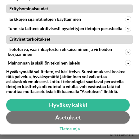
Erityisominaisuudet
16.12.2014 12:06
1
95
0
Tarkkojen sijaintitietojen käyttäminen
Tunnista laitteet aktiivisesti pyydettyjen tietojen perusteella
Erityiset tarkoitukset
Tietoturva, väärinkäytösten ehkäiseminen ja virheiden
korjaaminen
Mainonnan ja sisällön tekninen jakelu
Hyväksymällä sallit tietojesi käsittelyn. Suostumuksesi koskee
tätä palvelua, hyväksymättä jättäminen voi vaikuttaa
asiakaskokemukseesi. Jotkut teknologiat saattavat perustella
tietojen käsittelyä oikeutetulla edulla, voit vastustaa tätä tai
muuttaa muita asetuksia klikkaamalla "Asetukset" linkkiä.
Hyväksy kaikki
Asetukset
Tietosuoja
MUUT LIITTYMÄT
Ei vastauksia