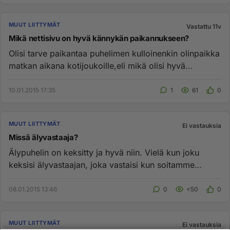
MUUT LIITTYMÄT
Vastattu 11v
Mikä nettisivu on hyvä kännykän paikannukseen?
Olisi tarve paikantaa puhelimen kulloinenkin olinpaikka
matkan aikana kotijoukoille,eli mikä olisi hyvä
paikannus sivu,m...
10.01.2015 17:35
1
61
0
MUUT LIITTYMÄT
Ei vastauksia
Missä älyvastaaja?
Älypuhelin on keksitty ja hyvä niin. Vielä kun joku
keksisi älyvastaajan, joka vastaisi kun soitamme
älypuhelimellamme t...
08.01.2015 13:46
0
<50
0
MUUT LIITTYMÄT
Ei vastauksia