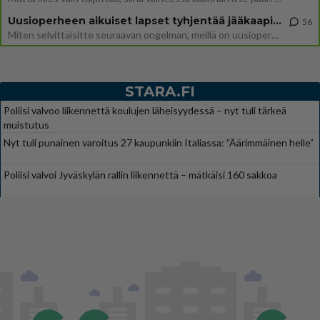
Uusioperheen aikuiset lapset tyhjentää jääkaapin käydessään
56
Miten selvittäisitte seuraavan ongelman, meillä on uusioperhe, minulla teini-ikäiset lapset ja puolisolla aikuiset, jotk
STARA.FI
Poliisi valvoo liikennettä koulujen läheisyydessä – nyt tuli tärkeä
muistutus
Nyt tuli punainen varoitus 27 kaupunkiin Italiassa: ”Äärimmäinen helle”
Poliisi valvoi Jyväskylän rallin liikennettä – mätkäisi 160 sakkoa