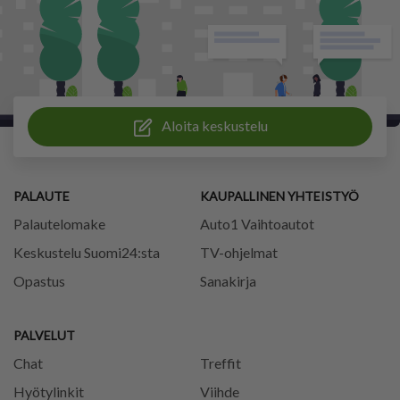
Aloita keskustelu
PALAUTE
KAUPALLINEN YHTEISTYÖ
Palautelomake
Auto1 Vaihtoautot
Keskustelu Suomi24:sta
TV-ohjelmat
Opastus
Sanakirja
PALVELUT
Chat
Treffit
Hyötylinkit
Viihde