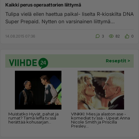
Kaikki perus operaattorien liittymä
Tulipa vielä eilen haettua paikal- liselta R-kioskilta DNA
Super Prepaid. Nytten on varsinainen liittymä
Saunalahti, So...
14.08.2015 07:36
3
82
0