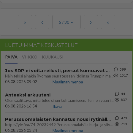
5
/
30
LUETUIMMAT KESKUSTELUT
PÄIVÄ
VIIKKO
KUUKAUSI
599
Jos SDP ei voita reilusti, persut kumoavat demokratian Suomesta
1517
Näin tekisi ainakin Rydman seuratessaan idolinsa Trumpin mallia https://www.is.fi/politiikka/art-2000012187244.html
06.08.2026 09:02
Maailman menoa
44
Anteeksi arkuuteni
837
Olen säälittävä, mitä tulee sinun kohtaamiseen. Tunnen vaan itseni todella epävarmaksi sun kanssa. Jos minun olisi pitän
06.08.2026 16:54
Ikävä
473
Perussuomalaisten kannatus nousi rytinällä Ylen tänään julkaisemassa tuoreimmassa gallup-kyselyssä.
713
https://yle.fi/a/74-20239449 Perussuomalaisilla hurja- ja ylivoimaisesti suurin nousu tässä uudessa Ylen gallupissa. Kyl
06.08.2026 03:24
Maailman menoa