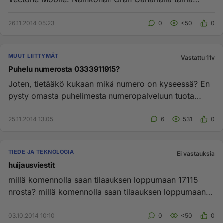
toimii ja mitenkäh...
26.11.2014 05:23
0
<50
0
MUUT LIITTYMÄT
Vastattu 11v
Puhelu numerosta 0333911915?
Joten, tietääkö kukaan mikä numero on kyseessä? En
pysty omasta puhelimesta numeropalveluun tuota
laittamaan ja sen viid...
25.11.2014 13:05
6
531
0
TIEDE JA TEKNOLOGIA
Ei vastauksia
huijausviestit
millä komennolla saan tilaauksen loppumaan 17115
nrosta? millä komennolla saan tilaauksen loppumaan
17298 nrosta?...
03.10.2014 10:10
0
<50
0