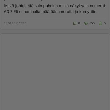
Mistä johtui että sain puhelun mistä näkyi vain numerot
60 ? Eli ei nomaalia määräänumeroita ja kun yritin
soittaa takas...
15.01.2015 17:24
0
<50
0