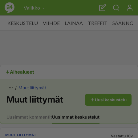
Valikko
KESKUSTELU
VIIHDE
LAINAA
TREFFIT
SÄÄNNÖT
Aihealueet
Muut liittymät
Muut liittymät
Uusi keskustelu
Uusimmat kommentit
Uusimmat keskustelut
MUUT LIITTYMÄT
Vastattu 10v