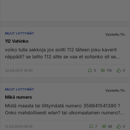
MUUT LIITTYMÄT
Vastattu 11v
112 Vahinko
voiko tulla sakkoja jos soitti 112 tälleen joku kaverit
näppäili? se laitto 112 sitte se vaa et soitanko sit se
ennenku ...
22.06.2015 16:40
5
110
0
MUUT LIITTYMÄT
Vastattu 11v
Mikä numero
Mistä maasta tai liittymästä numero 358841541390 ?
Onko mahdollisesti wlan? tai ulkomaalainen numero?
Laittaa mulle vie...
12.06.2015 08:35
7
68
0