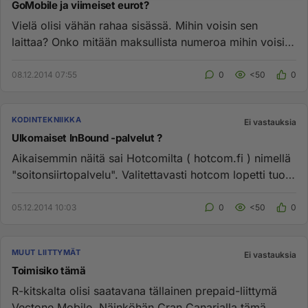
GoMobile ja viimeiset eurot?
Vielä olisi vähän rahaa sisässä. Mihin voisin sen
laittaa? Onko mitään maksullista numeroa mihin voisi
laittaa kaikki lo...
08.12.2014 07:55
0
<50
0
KODINTEKNIIKKA
Ei vastauksia
Ulkomaiset InBound -palvelut ?
Aikaisemmin näitä sai Hotcomilta ( hotcom.fi ) nimellä
"soitonsiirtopalvelu". Valitettavasti hotcom lopetti tuon
palvel...
05.12.2014 10:03
0
<50
0
MUUT LIITTYMÄT
Ei vastauksia
Toimisiko tämä
R-kitskalta olisi saatavana tällainen prepaid-liittymä
Vectone Mobile. Näinköhän Cran Canarialla tämä