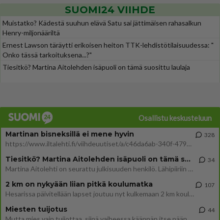
SUOMI24 VIIHDE
Muistatko? Kädestä suuhun elävä Satu sai jättimäisen rahasalkun
Henry-miljonääriltä
Ernest Lawson täräytti erikoisen heiton TTK-lehdistötilaisuudessa: "
Onko tässä tarkoituksena...?"
Tiesitkö? Martina Aitolehden isäpuoli on tämä suosittu laulaja
Osallistu keskusteluun
Martinan bisneksillä ei mene hyvin
328
https://www.iltalehti.fi/viihdeuutiset/a/c46da6ab-340f-4790-aaa7-0865eed2336 Yrityksen konkurssihakemus on tullut kärä
Tiesitkö? Martina Aitolehden isäpuoli on tämä suosittu laulaja
34
Martina Aitolehti on seurattu julkisuuden henkilö. Lähipiiriin mahtuu muitakin tunnettuja henkilöitä. Tiesitkö, että Ma
2 km on nykyään liian pitkä koulumatka
107
Hesarissa päivitellään lapset joutuu nyt kulkemaan 2 km kouluun jösses. Ruostefillarilla tuo matka menee vaikka miten äk
Miesten tuijotus
44
Mutta mies vain tuijottaa, siinä vaiheessa käännän itse pään pois. Mikä juttu? Yleensä jos joku tuijottaa tai katsoo, hä