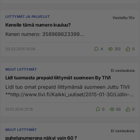
LIITTYMÄT JA PALVELUT
Vastattu 10v
Kenelle tämä numero kuuluu?
Kenen numero: 358968623399...
20.02.2015 15:06
4
312
0
MUUT LIITTYMÄT
Ei vastauksia
Lidl tuomasta prepaid liittymät suomeen By TIVI
Lidl tuo omat prepaid liittymänsä suomeen Juttu TIVI:
**http://www.tivi.fi/Kaikki_uutiset/2015-01-30/Lidlin-
mystiset-ver...
31.01.2015 21:15
0
63
0
MUUT LIITTYMÄT
Ei vastauksia
puhelunumerona näkyi vain 60 ?