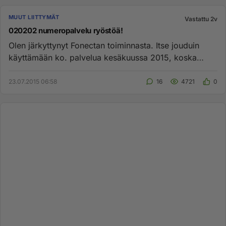
MUUT LIITTYMÄT
Vastattu 2v
020202 numeropalvelu ryöstöä!
Olen järkyttynyt Fonectan toiminnasta. Itse jouduin
käyttämään ko. palvelua kesäkuussa 2015, koska
muutakaan numeroa ei ...
23.07.2015 06:58
16
4721
0