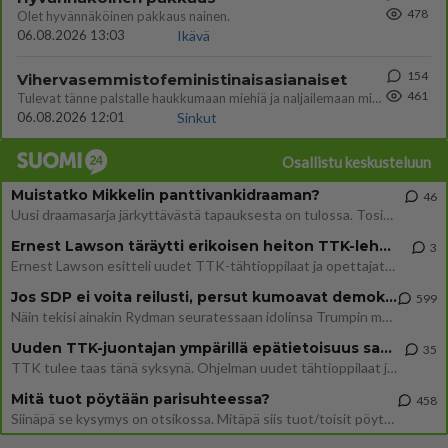
478
Olet hyvännäköinen pakkaus nainen.
06.08.2026 13:03
Ikävä
154
Vihervasemmistofeministinaisasianaiset
461
Tulevat tänne palstalle haukkumaan miehiä ja naljailemaan miehelle, kehuvat olevansa heitä parempia. Itse asuvat MIEHE
06.08.2026 12:01
Sinkut
Osallistu keskusteluun
Muistatko Mikkelin panttivankidraaman?
46
Uusi draamasarja järkyttävästä tapauksesta on tulossa. Tositapahtumiin perustuva sarja ammentaa vuoden 1986 Mikkelin pan
Ernest Lawson täräytti erikoisen heiton TTK-lehdistötilaisuudessa: " Onko tässä tarkoituksena...?"
3
Ernest Lawson esitteli uudet TTK-tähtioppilaat ja opettajat torstaina 6.8. lehdistölle. Tulevalla kaudella on yksi hausk
Jos SDP ei voita reilusti, persut kumoavat demokratian Suomesta
599
Näin tekisi ainakin Rydman seuratessaan idolinsa Trumpin mallia https://www.is.fi/politiikka/art-2000012187244.html
Uuden TTK-juontajan ympärillä epätietoisuus sakenee - Nyt MTV hämmentää soppaa
35
TTK tulee taas tänä syksynä. Ohjelman uudet tähtioppilaat julkistetaan torstaina 6. elokuuta klo 14 alkavassa lehdistö
Mitä tuot pöytään parisuhteessa?
458
Siinäpä se kysymys on otsikossa. Mitäpä siis tuot/toisit pöytään parisuhteessa? Oletko mies vai nainen? Koetko sen mitä