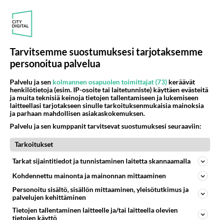
Puhelu numerosta, joka ei ole käytössä
Sain tänään puhelun numerosta, joka ei ole käytössä.
Tai tällaisen viestin sain yrittäessä soittaa takaisin.
Puhelimeni ...
Tarvitsemme suostumuksesi tarjotaksemme
07.01.2015 07:36
0
89
0
personoitua palvelua
Palvelu ja sen
kolmannen osapuolen toimittajat (73)
keräävät
MUUT LIITTYMÄT
henkilötietoja (esim. IP-osoite tai laitetunniste) käyttäen evästeitä
Vastattu 11v
ja muita teknisiä keinoja tietojen tallentamiseen ja lukemiseen
puhelin kiinni ja ulkomaat?
laitteellasi tarjotakseen sinulle tarkoituksenmukaisia mainoksia
ja parhaan mahdollisen asiakaskokemuksen.
Osaisikohan täällä joku auttaa... kun yritin tuttavaani
Palvelu ja sen kumppanit tarvitsevat suostumuksesi seuraaviin:
kiinni, mutta hänen puhelimensa ilmeisesti pois päältä,
tuli ilm...
Tarkoitukset
25.12.2014 00:36
1
520
0
Tarkat sijaintitiedot ja tunnistaminen laitetta skannaamalla
Kohdennettu mainonta ja mainonnan mittaaminen
MUUT LIITTYMÄT
Vastattu 11v
Personoitu sisältö, sisällön mittaaminen, yleisötutkimus ja
Kenen numero?
palvelujen kehittäminen
Kenen numero tämä on: 358 102358405 ??...
Tietojen tallentaminen laitteelle ja/tai laitteella olevien
tietojen käyttö