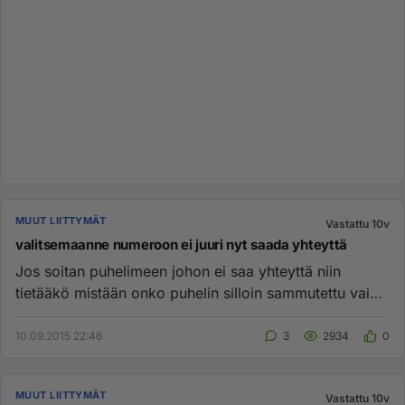
MUUT LIITTYMÄT
Vastattu 10v
valitsemaanne numeroon ei juuri nyt saada yhteyttä
Jos soitan puhelimeen johon ei saa yhteyttä niin
tietääkö mistään onko puhelin silloin sammutettu vai
onko kenttä sillä ...
10.09.2015 22:46
3
2934
0
MUUT LIITTYMÄT
Vastattu 10v