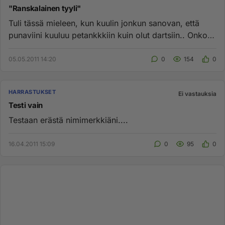
"Ranskalainen tyyli"
Tuli tässä mieleen, kun kuulin jonkun sanovan, että
punaviini kuuluu petankkkiin kuin olut dartsiin.. Onko
rypäleellä vä...
05.05.2011 14:20
0
154
0
HARRASTUKSET
Ei vastauksia
Testi vain
Testaan erästä nimimerkkiäni....
16.04.2011 15:09
0
95
0