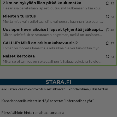
2 km on nykyään liian pitkä koulumatka
95
Hesarissa päivitellään lapset joutuu nyt kulkemaan 2 km kouluun jösses. Ruostefillarilla tuo matka menee vaikka miten äk
Miesten tuijotus
42
Mutta mies vain tuijottaa, siinä vaiheessa käännän itse pään pois. Mikä juttu? Yleensä jos joku tuijottaa tai katsoo, hä
Uusioperheen aikuiset lapset tyhjentää jääkaapin käydessään
43
Miten selvittäisitte seuraavan ongelman, meillä on uusioperhe, minulla teini-ikäiset lapset ja puolisolla aikuiset, jotk
GALLUP: Mikä on arkiruokabravuurisi?
17
Lomat on monella lomailtu ja arki alkaa. Se voi tarkoittaa myös sitä, että grillailut on grillattu ja palataan arjen ruo
Naiset kertokaa
43
Miksi se että mies on seksuaalinen ja haluaa seksiä ja te olette hänen mielestänne haluttava on vastenmielistä? Mikä sii
STARA.FI
Aikuisten vesirokkorokotukset alkoivat – kohderyhmä julkistettiin
Kanariansaarilla mitattiin 42,6 astetta: ”Infernaaliset yöt”
Pörssisähkön hinta romahtaa torstaina