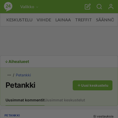
Valikko
KESKUSTELU
VIIHDE
LAINAA
TREFFIT
SÄÄNNÖT
Aihealueet
Petankki
Petankki
Uusi keskustelu
Uusimmat kommentit
Uusimmat keskustelut
PETANKKI
Ei vastauksia