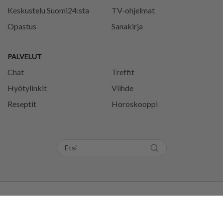
Keskustelu Suomi24:sta
TV-ohjelmat
Opastus
Sanakirja
PALVELUT
Chat
Treffit
Hyötylinkit
Viihde
Reseptit
Horoskooppi
Tietosuojaseloste
Käyttöehdot
Evästeasetukset
Säännöt