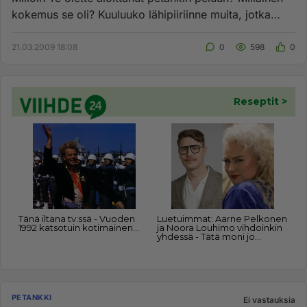
kokemus se oli? Kuuluuko lähipiiriinne muita, jotka
pelaavat pet...
21.03.2009 18:08
0
598
0
PETANKKI
Ei vastauksia