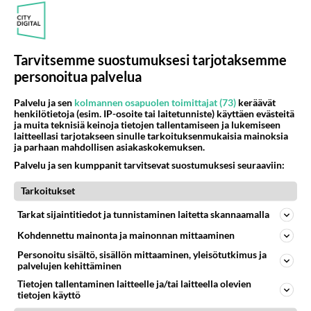
PETANKKI
Ei vastauksia
Tarvitsemme suostumuksesi tarjotaksemme
Armotonta keskustelua...
personoitua palvelua
...tällä palstalla.....
Palvelu ja sen
kolmannen osapuolen toimittajat (73)
keräävät
henkilötietoja (esim. IP-osoite tai laitetunniste) käyttäen evästeitä
04.10.2007 19:36
0
3419
0
ja muita teknisiä keinoja tietojen tallentamiseen ja lukemiseen
laitteellasi tarjotakseen sinulle tarkoituksenmukaisia mainoksia
ja parhaan mahdollisen asiakaskokemuksen.
Palvelu ja sen kumppanit tarvitsevat suostumuksesi seuraaviin:
5
/
30
Tarkoitukset
Tarkat sijaintitiedot ja tunnistaminen laitetta skannaamalla
LUETUIMMAT KESKUSTELUT
Kohdennettu mainonta ja mainonnan mittaaminen
Personoitu sisältö, sisällön mittaaminen, yleisötutkimus ja
PÄIVÄ
VIIKKO
KUUKAUSI
palvelujen kehittäminen
Tietojen tallentaminen laitteelle ja/tai laitteella olevien
303
Martinan bisneksillä ei mene hyvin
tietojen käyttö
1308
https://www.iltalehti.fi/viihdeuutiset/a/c46da6ab-340f-4790-aaa7-0865eed2336 Yrityksen konkurssihakemus on tullut kärä