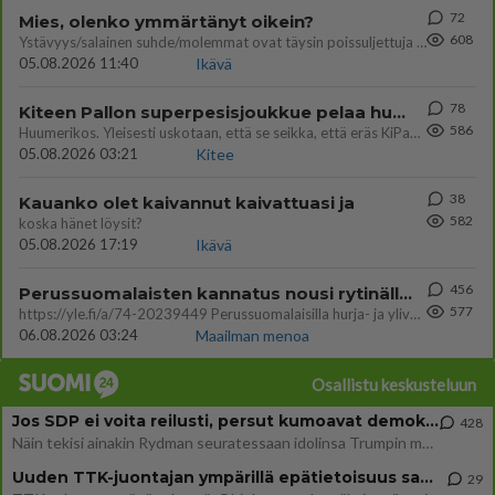
72
Mies, olenko ymmärtänyt oikein?
608
Ystävyys/salainen suhde/molemmat ovat täysin poissuljettuja asioita? Nainen
05.08.2026 11:40
Ikävä
78
Kiteen Pallon superpesisjoukkue pelaa huumeiden vaikutuksen alaisena
586
Huumerikos. Yleisesti uskotaan, että se seikka, että eräs KiPan pelaaja kärähtää huumeista, on vain jäävuoren huippu. M
05.08.2026 03:21
Kitee
38
Kauanko olet kaivannut kaivattuasi ja
582
koska hänet löysit?
05.08.2026 17:19
Ikävä
456
Perussuomalaisten kannatus nousi rytinällä Ylen tänään julkaisemassa tuoreimmassa gallup-kyselyssä.
577
https://yle.fi/a/74-20239449 Perussuomalaisilla hurja- ja ylivoimaisesti suurin nousu tässä uudessa Ylen gallupissa. Kyl
06.08.2026 03:24
Maailman menoa
Osallistu keskusteluun
Jos SDP ei voita reilusti, persut kumoavat demokratian Suomesta
428
Näin tekisi ainakin Rydman seuratessaan idolinsa Trumpin mallia https://www.is.fi/politiikka/art-2000012187244.html
Uuden TTK-juontajan ympärillä epätietoisuus sakenee - Nyt MTV hämmentää soppaa
29