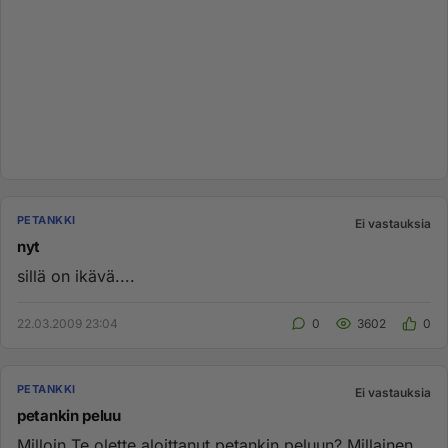
PETANKKI
Ei vastauksia
nyt
sillä on ikävä....
22.03.2009 23:04
0
3602
0
PETANKKI
Ei vastauksia
petankin peluu
Milloin Te olette aloittanut petankin peluun? Millainen