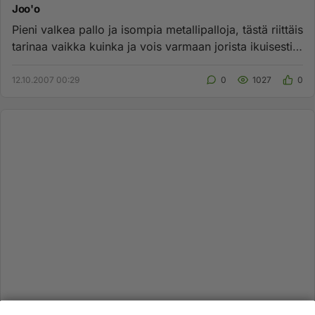
Joo'o
Pieni valkea pallo ja isompia metallipalloja, tästä riittäis
tarinaa vaikka kuinka ja vois varmaan jorista ikuisesti,
mu...
12.10.2007 00:29
0
1027
0