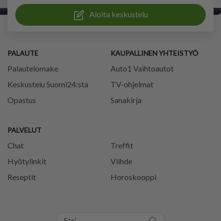
Aloita keskustelu
PALAUTE
KAUPALLINEN YHTEISTYÖ
Palautelomake
Auto1 Vaihtoautot
Keskustelu Suomi24:sta
TV-ohjelmat
Opastus
Sanakirja
PALVELUT
Chat
Treffit
Hyötylinkit
Viihde
Reseptit
Horoskooppi