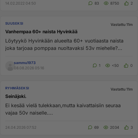
14.02.2022 04:50
83
8750
2
SUUSEKSI
Vastattu 11m
Vanhempaa 60+ naista Hyvinkää
Löytyykö Hyvinkään alueelta 60+ vuotiaasta naista
joka tarjoaa pomppaa nuoltavaksi 53v miehelle?...
sammu1973
1
<50
0
08.08.2026 05:16
RYHMÄSEKSI
Vastattu 11m
Seinäjoki.
Ei kesää vielä tulekkaan,mutta kaivattaisiin seuraa
vajaa 50v naiselle....
24.04.2026 07:52
69
2034
3