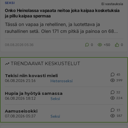
SEKSI
Ei vastauksia
Onko Heinolassa vapaata neitoa joka kaipaa kosketuksia
ja pillu kaipaa spermaa
Tässä on vapaa ja rehellinen, ja luotettava ja
rauhallinen setä. Olen 171 cm pitkä ja painoa on 68
kiloa ja ikää on 49...
08.08.2026 05:36
0
<50
0
TRENDAAVAT KESKUSTELUT
45
Tekisi niin kovasti mieli
399
06.08.2026 21:16
Heteroseksi
32
Hupia ja hyötyä samassa
224
06.08.2026 18:12
Seksi
15
Aamuseisokki
187
07.08.2026 05:37
Seksi