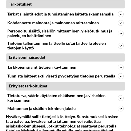
Tarkoitukset
Tarkat sijaintitiedot ja tunnistaminen laitetta skannaamalla
SEKSI
Vastattu 48m
Tänään,naista luonnonhelmaan? Seinäjoki!
Kohdennettu mainonta ja mainonnan mittaaminen
Löytyykö nyt halukasta 18-58v Naista seksi seuraksi
Personoitu sisältö, sisällön mittaaminen, yleisötutkimus ja
palvelujen kehittäminen
luonnon helmaan Seinäjoella? komeahko,
Tietojen tallentaminen laitteelle ja/tai laitteella olevien
nelikymppinen, normaalivartal...
tietojen käyttö
02.08.2026 15:52
2
<50
2
Erityisominaisuudet
Tarkkojen sijaintitietojen käyttäminen
LEIKIT JA FETISSIT
Vastattu 48m
Tunnista laitteet aktiivisesti pyydettyjen tietojen perusteella
Ddlg? Muita kiinnostuneita?
Erityiset tarkoitukset
Dom daddy/little girl harrastajia Suomessa varmasti
erittäin harvassa... Itse olen nuori tyttö joka haaveilee
Tietoturva, väärinkäytösten ehkäiseminen ja virheiden
korjaaminen
omistushal...
Mainonnan ja sisällön tekninen jakelu
29.11.2015 19:25
344
20852
7
Hyväksymällä sallit tietojesi käsittelyn. Suostumuksesi koskee
tätä palvelua, hyväksymättä jättäminen voi vaikuttaa
asiakaskokemukseesi. Jotkut teknologiat saattavat perustella
tietojen käsittelyä oikeutetulla edulla, voit vastustaa tätä tai