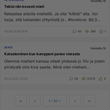
HETEROSEKSI
Vastattu 1h
Tekisi niin kovasti mieli
Ratsastaa aidolla miehellä. Ja olla "kiltisti" alla. Voi
luoja, sitä katseiden yhtymistä jo.. #lovelove. &lt;3...
06.08.2026 18:16
45
399
1
SEKSI
Vastattu 1h
Katseleminen kun kumppani panee vierasta
Olemme mieheni kanssa olleet yhdessä jo 10v ja jotain
piristystä olisi kiva saada. Minä olen mieheni
ensimmäinen seksiku...
26.12.2007 22:53
59
31379
6
1
/
30