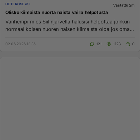
HETEROSEKSI
Vastattu 2m
Olisko kiimaista nuorta naista vailla helpotusta
Vanhempi mies Siilinjärvellä halusisi helpottaa jonkun
normaalikoisen nuoren naisen kiimaista oloa jos oma
sormesi tila...
02.06.2026 13:35
121
1123
0