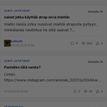
LEIKIT JA FETISSIT
Vastattu 1h
naiset jotka käyttää strap on:ia miehiin
mietin naisia jotka nussivat miehiä strapolla pyllyyn ,
minkälaista nautintoa he siitä saavat ?...
kullityttö
11
304
0
04.08.2026 15:54
LEIKIT JA FETISSIT
Vastattu 1h
Panisitko tätä naista?
Linkki:
https://www.instagram.com/aniolek_0207/p/DXAbwaA
Agqs/...
07.08.2026 22:00
2
55
0