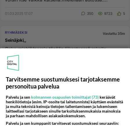
01.03.2025 17:07
350
9723
5
RYHMÄSEKSI
Vastattu 35m
Seinäjoki,,
Onko miehiä/pareja tänään liikenteessä.rekalla
parkissa tai muita levareilla ym muualla.alapää
kosteana ja jos oikein ny...
05.04.2025 14:16
106
4040
4
Tarvitsemme suostumuksesi tarjotaksemme
personoitua palvelua
PEPPUSEKSI
Vastattu 45m
Hyvä liukkari peppuseksiin aloittelijoille?
Palvelu ja sen
kolmannen osapuolen toimittajat (73)
keräävät
henkilötietoja (esim. IP-osoite tai laitetunniste) käyttäen evästeitä
Onko teillä hyviä kokemuksia anaali-liukkareista? Se
ja muita teknisiä keinoja tietojen tallentamiseen ja lukemiseen
laitteellasi tarjotakseen sinulle tarkoituksenmukaisia mainoksia
varmasti tekee kokemuksesta miellyttävämmän?!?
ja parhaan mahdollisen asiakaskokemuksen.
Merkkiä? Kauppaa? Ki...
Palvelu ja sen kumppanit tarvitsevat suostumuksesi seuraaviin:
16.05.2015 08:09
43
19768
0