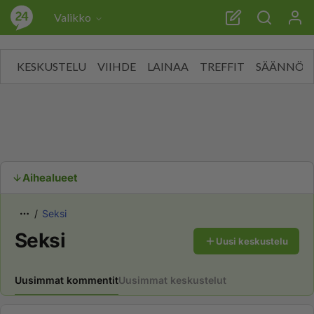
Seksichat"/>
Seksichat"/>
Valikko
KESKUSTELU
VIIHDE
LAINAA
TREFFIT
SÄÄNNÖT
Aihealueet
Seksi
Seksi
Uusi keskustelu
Uusimmat kommentit
Uusimmat keskustelut