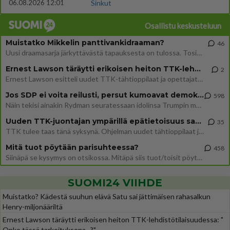
06.08.2026 12:01
Sinkut
Osallistu keskusteluun
Muistatko Mikkelin panttivankidraaman?
46
Uusi draamasarja järkyttävästä tapauksesta on tulossa. Tositapahtumiin perustuva sarja ammentaa vuoden 1986 Mikkelin pan
Ernest Lawson täräytti erikoisen heiton TTK-lehdistötilaisuudessa: " Onko tässä tarkoituksena...?"
2
Ernest Lawson esitteli uudet TTK-tähtioppilaat ja opettajat torstaina 6.8. lehdistölle. Tulevalla kaudella on yksi hausk
Jos SDP ei voita reilusti, persut kumoavat demokratian Suomesta
598
Näin tekisi ainakin Rydman seuratessaan idolinsa Trumpin mallia https://www.is.fi/politiikka/art-2000012187244.html
Uuden TTK-juontajan ympärillä epätietoisuus sakenee - Nyt MTV hämmentää soppaa
35
TTK tulee taas tänä syksynä. Ohjelman uudet tähtioppilaat julkistetaan torstaina 6. elokuuta klo 14 alkavassa lehdistö
Mitä tuot pöytään parisuhteessa?
458
Siinäpä se kysymys on otsikossa. Mitäpä siis tuot/toisit pöytään parisuhteessa? Oletko mies vai nainen? Koetko sen mitä
SUOMI24 VIIHDE
Muistatko? Kädestä suuhun elävä Satu sai jättimäisen rahasalkun
Henry-miljonääriltä
Ernest Lawson täräytti erikoisen heiton TTK-lehdistötilaisuudessa: "
Onko tässä tarkoituksena...?"