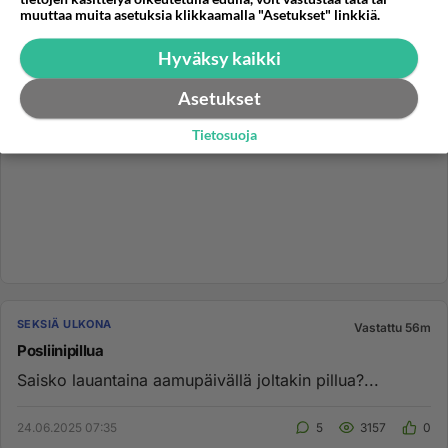
muuttaa muita asetuksia klikkaamalla "Asetukset" linkkiä.
Hyväksy kaikki
Asetukset
Tietosuoja
SEKSIÄ ULKONA
Vastattu 56m
Posliinipillua
Saisko lauantaina aamupäivällä joltakin pillua?...
24.06.2025 07:35
5
3157
0