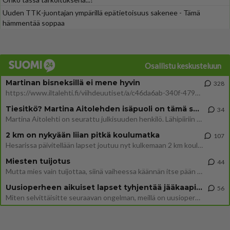
Uuden TTK-juontajan ympärillä epätietoisuus sakenee - Tämä
hämmentää soppaa
Osallistu keskusteluun
Martinan bisneksillä ei mene hyvin
328
https://www.iltalehti.fi/viihdeuutiset/a/c46da6ab-340f-4790-aaa7-0865eed2336 Yrityksen konkurssihakemus on tullut kärä
Tiesitkö? Martina Aitolehden isäpuoli on tämä suosittu laulaja
34
Martina Aitolehti on seurattu julkisuuden henkilö. Lähipiiriin mahtuu muitakin tunnettuja henkilöitä. Tiesitkö, että Ma
2 km on nykyään liian pitkä koulumatka
107
Hesarissa päivitellään lapset joutuu nyt kulkemaan 2 km kouluun jösses. Ruostefillarilla tuo matka menee vaikka miten äk
Miesten tuijotus
44
Mutta mies vain tuijottaa, siinä vaiheessa käännän itse pään pois. Mikä juttu? Yleensä jos joku tuijottaa tai katsoo, hä
Uusioperheen aikuiset lapset tyhjentää jääkaapin käydessään
56
Miten selvittäisitte seuraavan ongelman, meillä on uusioperhe, minulla teini-ikäiset lapset ja puolisolla aikuiset, jotk