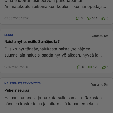
Oma ehdottomasti pervoin pano tapahtui
Ammattikoulun aikoina kun koulun liikunnanopettaja
astui mut oikein kunnolla. Ele...
07.08.2026 18:37
3
104
0
SEKSI
Vastattu 5m
Naista nyt panoille Seinäjoella?
Olisiko nyt tänään,halukasta naista ,seinäjoen
suunnallaja haluaisi saada nyt yö aikaan, hyvää ja
nautinnollista seksise...
17.07.2026 22:56
6
129
1
NAISTEN ITSETYYDYTYS
Vastattu 6m
Puhelinseuraa
Haluan kuunnella ja runkata sulle samalla. Rakastan
nännien koskettelua ja jatkan sitä kauan ennekuin
kosken pilluuni, l...