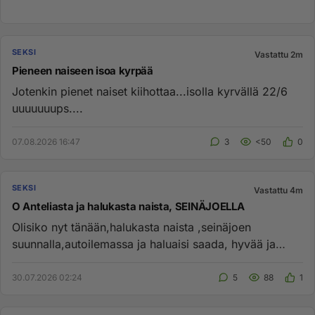
SEKSI
Vastattu 2m
Pieneen naiseen isoa kyrpää
Jotenkin pienet naiset kiihottaa...isolla kyrvällä 22/6
uuuuuuups....
07.08.2026 16:47
3
<50
0
SEKSI
Vastattu 4m
O Anteliasta ja halukasta naista, SEINÄJOELLA
Olisiko nyt tänään,halukasta naista ,seinäjoen
suunnalla,autoilemassa ja haluaisi saada, hyvää ja
nautinnollista seksise...
30.07.2026 02:24
5
88
1