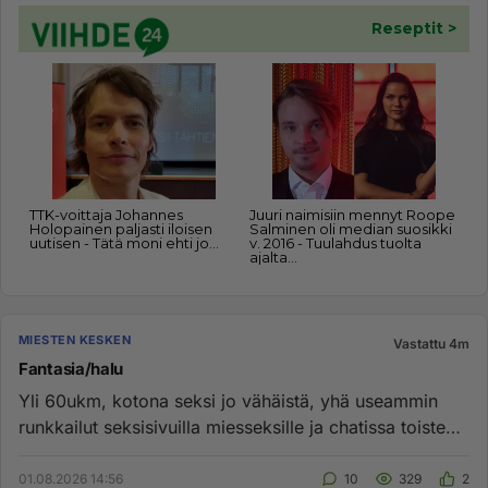
MIESTEN KESKEN
Vastattu 4m
Fantasia/halu
Yli 60ukm, kotona seksi jo vähäistä, yhä useammin
runkkailut seksisivuilla miesseksille ja chatissa toisten
miesten kans...
01.08.2026 14:56
10
329
2