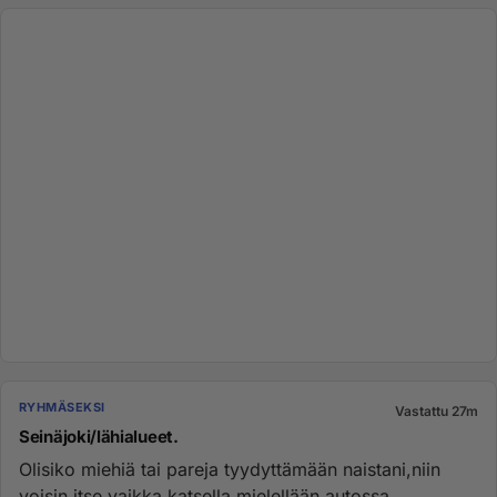
RYHMÄSEKSI
Vastattu 27m
Seinäjoki/lähialueet.
Olisiko miehiä tai pareja tyydyttämään naistani,niin
voisin itse vaikka katsella.mielellään autossa....