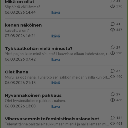
38
Mikä on ollut
570
Söpöintä välillämme?
06.08.2026 14:44
Ikävä
41
kenen näköinen
557
kaivattusi on ?
07.08.2026 16:24
Ikävä
29
Tykkäätköhän vielä minusta?
528
Yhtä paljon, kuin minä sinusta? Haaveissa ollaan kahdestaan, rauhassa ja lähennytään fyysisesti ja tutustutaan syvemmin
06.08.2026 07:42
Ikävä
37
Olet ihana
490
Muru, sä oot ihana. Tunsitko sen sähkön meidän välillä kun oltiin ihan låhekkäin? 👩‍❤️‍👩❤️😼😘
05.08.2026 21:15
Ikävä
29
Hyvännäköinen pakkaus
468
Olet hyvännäköinen pakkaus nainen.
06.08.2026 13:03
Ikävä
154
Vihervasemmistofeministinaisasianaiset
461
Tulevat tänne palstalle haukkumaan miehiä ja naljailemaan miehelle, kehuvat olevansa heitä parempia. Itse asuvat MIEHE