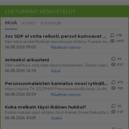
LUETUIMMAT KESKUSTELUT
PÄIVÄ
VIIKKO
KUUKAUSI
598
Jos SDP ei voita reilusti, persut kumoavat demokratian Suomesta
1495
Näin tekisi ainakin Rydman seuratessaan idolinsa Trumpin mallia https://www.is.fi/politiikka/art-2000012187244.html
06.08.2026 09:02
Maailman menoa
44
Anteeksi arkuuteni
817
Olen säälittävä, mitä tulee sinun kohtaamiseen. Tunnen vaan itseni todella epävarmaksi sun kanssa. Jos minun olisi pitän
06.08.2026 16:54
Ikävä
473
Perussuomalaisten kannatus nousi rytinällä Ylen tänään julkaisemassa tuoreimmassa gallup-kyselyssä.
703
https://yle.fi/a/74-20239449 Perussuomalaisilla hurja- ja ylivoimaisesti suurin nousu tässä uudessa Ylen gallupissa. Kyl
06.08.2026 03:24
Maailman menoa
10
Kuka melkein täysi-ikäinen hukkui?
619
Poliisin mukaan nuori oli lähes täysi-ikäinen. Ennen iltakuutta tulleen ilmoituksen mukaan ihminen oli joutunut mahdoll
06.08.2026 20:09
Iisalmi