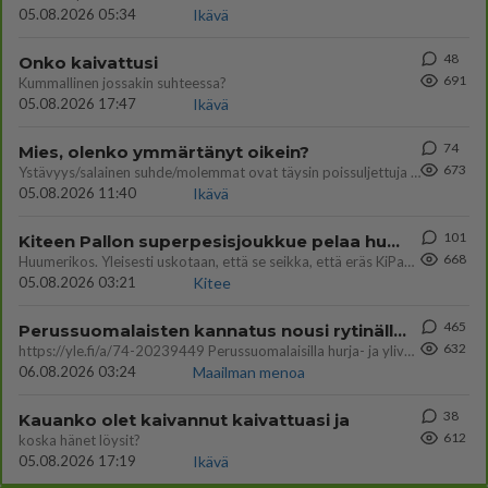
05.08.2026 05:34
Ikävä
48
Onko kaivattusi
691
Kummallinen jossakin suhteessa?
05.08.2026 17:47
Ikävä
74
Mies, olenko ymmärtänyt oikein?
673
Ystävyys/salainen suhde/molemmat ovat täysin poissuljettuja asioita? Nainen
05.08.2026 11:40
Ikävä
101
Kiteen Pallon superpesisjoukkue pelaa huumeiden vaikutuksen alaisena
668
Huumerikos. Yleisesti uskotaan, että se seikka, että eräs KiPan pelaaja kärähtää huumeista, on vain jäävuoren huippu. M
05.08.2026 03:21
Kitee
465
Perussuomalaisten kannatus nousi rytinällä Ylen tänään julkaisemassa tuoreimmassa gallup-kyselyssä.
632
https://yle.fi/a/74-20239449 Perussuomalaisilla hurja- ja ylivoimaisesti suurin nousu tässä uudessa Ylen gallupissa. Kyl
06.08.2026 03:24
Maailman menoa
38
Kauanko olet kaivannut kaivattuasi ja
612
koska hänet löysit?
05.08.2026 17:19
Ikävä