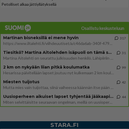
Petolliset alkaa jättiyllätyksellä
Osallistu keskusteluun
Martinan bisneksillä ei mene hyvin
317
https://www.iltalehti.fi/viihdeuutiset/a/c46da6ab-340f-4790-aaa7-0865eed2336 Yrityksen konkurssihakemus on tullut kärä
Tiesitkö? Martina Aitolehden isäpuoli on tämä suosittu laulaja
31
Martina Aitolehti on seurattu julkisuuden henkilö. Lähipiiriin mahtuu muitakin tunnettuja henkilöitä. Tiesitkö, että Ma
2 km on nykyään liian pitkä koulumatka
99
Hesarissa päivitellään lapset joutuu nyt kulkemaan 2 km kouluun jösses. Ruostefillarilla tuo matka menee vaikka miten äk
Miesten tuijotus
42
Mutta mies vain tuijottaa, siinä vaiheessa käännän itse pään pois. Mikä juttu? Yleensä jos joku tuijottaa tai katsoo, hä
Uusioperheen aikuiset lapset tyhjentää jääkaapin käydessään
44
Miten selvittäisitte seuraavan ongelman, meillä on uusioperhe, minulla teini-ikäiset lapset ja puolisolla aikuiset, jotk
STARA.FI