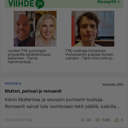
KOUVOLA
Vastattu 20h
Mutteri, portsari ja romaanit
Kävin Mutterissa ja seurasin portsarin touhuja.
Romaanit saivat tula ravintolaan takit päällä, kaikilta
valkolaisilta ot...
23.09.2006 11:56
63
11265
0