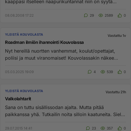
kaappasi itselleen naapurikuntannat niin on syytä
pelätä että niidenk...
08.08.2008 17:22
29
2589
0
YLEISTÄ KOUVOLASTA
Vastattu 1v
Roadman ilmiön ihannointi Kouvolassa
Nyt hereillä nuortten vanhemmat, koulut/opettajat,
poliisi ja muut viranomaiset! Kouvolassakin näkee
jotain mustahuppari...
05.03.2025 19:09
4
539
0
YLEISTÄ KOUVOLASTA
Vastattu 21h
Valkolahtarit
Sana on tuttu sisällissodan ajalta. Mutta pitää
paikkanssa yhä. Tutkailin noita silloin kaatuneita. Siellä
oli listo...
29.07.2015 14:41
23
357
0