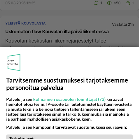
05.08.2026 12:35
1
<50
1
YLEISTÄ KOUVOLASTA
Vastattu 21h
Uskomaton flow Kouvolan iltapäiväliikenteessä
Kouvolan keskustan liikennejärjestelyt tulee
rekonstruoida suoraan Mars planeetan pinnalle, jotta
Curiosity mönkijää ja ...
03.08.2026 15:52
5
60
0
Tarvitsemme suostumuksesi tarjotaksemme
KOUVOLA
Vastattu 21h
personoitua palvelua
hermot
Palvelu ja sen
kolmannen osapuolen toimittajat (73)
keräävät
Yhteen opeen hermostun kohta! Onko kellään
henkilötietoja (esim. IP-osoite tai laitetunniste) käyttäen evästeitä
kokemuksia "väärällä alalla" olevista opettajista? Yks
ja muita teknisiä keinoja tietojen tallentamiseen ja lukemiseen
laitteellasi tarjotakseen sinulle tarkoituksenmukaisia mainoksia
huutaa vaan lapselleni...
ja parhaan mahdollisen asiakaskokemuksen.
19.09.2007 09:03
16
2514
0
Palvelu ja sen kumppanit tarvitsevat suostumuksesi seuraaviin:
Tarkoitukset