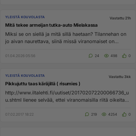
YLEISTÄ KOUVOLASTA
Vastattu 21h
Mitä tekee armeijan tutka-auto Mielakassa
Miksi se on siellä ja mitä sillä haetaan? Tilannehan on
jo aivan naurettava, siinä missä viranomaiset on
housut kintuiss...
01.04.2026 05:56
24
498
0
YLEISTÄ KOUVOLASTA
Vastattu 3kk
Pikkujuttu taas käräjillä ( risumies )
http://www.iltalehti.fi/uutiset/201702072200066736_u
u.shtml lienee selvää, ettei viranomaisilla riitä oikeita
töitä kun...
07.02.2017 18:22
219
4254
0