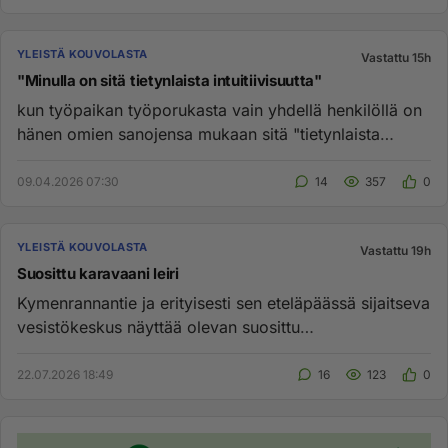
YLEISTÄ KOUVOLASTA
Vastattu 15h
"Minulla on sitä tietynlaista intuitiivisuutta"
kun työpaikan työporukasta vain yhdellä henkilöllä on
hänen omien sanojensa mukaan sitä "tietynlaista
intuitiivisuutta",...
09.04.2026 07:30
14
357
0
YLEISTÄ KOUVOLASTA
Vastattu 19h
Suosittu karavaani leiri
Kymenrannantie ja erityisesti sen eteläpäässä sijaitseva
vesistökeskus näyttää olevan suosittu
leiriytymispaikka. Asunto...
22.07.2026 18:49
16
123
0