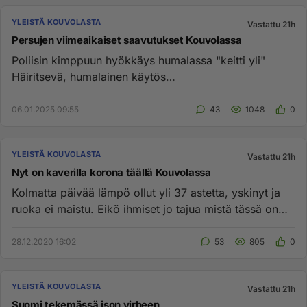
YLEISTÄ KOUVOLASTA
Vastattu 21h
Persujen viimeaikaiset saavutukset Kouvolassa
Poliisin kimppuun hyökkäys humalassa "keitti yli"
Häiritsevä, humalainen käytös
monikulttuurikeskuksessa "en ollut hum...
06.01.2025 09:55
43
1048
0
YLEISTÄ KOUVOLASTA
Vastattu 21h
Nyt on kaverilla korona täällä Kouvolassa
Kolmatta päivää lämpö ollut yli 37 astetta, yskinyt ja
ruoka ei maistu. Eikö ihmiset jo tajua mistä tässä on
kyse? Tämä ...
28.12.2020 16:02
53
805
0
YLEISTÄ KOUVOLASTA
Vastattu 21h
Suomi tekemässä ison virheen