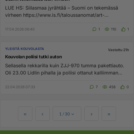
LUE HS: Siilasmaa jyrähtää – Suomi on tekemässä
virheen https://www.is.fi/taloussanomat/art-
2000011949791.html...
17.04.2026 06:40
1
110
1
YLEISTÄ KOUVOLASTA
Vastattu 21h
Kouvolan poliisi tutki auton
Sellasella rekkarilla kuin ZJJ-970 tumma pakettiauto.
Oli 23.00 Lidlin pihalla ja poliisi ottanut kalliimman
luokan sähk...
22.04.2026 07:33
7
458
0
1
/
30