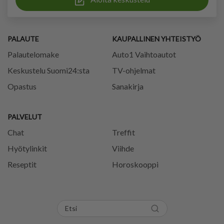
PALAUTE
KAUPALLINEN YHTEISTYÖ
Palautelomake
Auto1 Vaihtoautot
Keskustelu Suomi24:sta
TV-ohjelmat
Opastus
Sanakirja
PALVELUT
Chat
Treffit
Hyötylinkit
Viihde
Reseptit
Horoskooppi