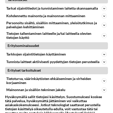
YLEISTÄ KOUVOLASTA
Vastattu 21h
Tarkat sijaintitiedot ja tunnistaminen laitetta skannaamalla
Tilastoa SUOMESTA
Kohdennettu mainonta ja mainonnan mittaaminen
Vaalikaudella 2019 -2023 tuli maahanmuuttajia
Personoitu sisältö, sisällön mittaaminen, yleisötutkimus ja
ennätysmäärä (263 036). Tuosta kun otetaan pois
palvelujen kehittäminen
työn- ja opiskelun vuoksi ...
Tietojen tallentaminen laitteelle ja/tai laitteella olevien
01.01.2026 17:17
1
196
0
tietojen käyttö
Erityisominaisuudet
YLEISTÄ KOUVOLASTA
Vastattu 10kk
Tarkkojen sijaintitietojen käyttäminen
Vieläx tää päivystää hopeisessa mersussaan
Tunnista laitteet aktiivisesti pyydettyjen tietojen perusteella
https://www.mtvuutiset.fi/artikkeli/75-vuotias-
Erityiset tarkoitukset
kouvolalaismies-tuomittiin-ihmiskaupasta-piti-uhria-
vallassaan-pelolla-ja...
Tietoturva, väärinkäytösten ehkäiseminen ja virheiden
korjaaminen
25.08.2025 14:19
12
683
0
Mainonnan ja sisällön tekninen jakelu
Hyväksymällä sallit tietojesi käsittelyn. Suostumuksesi koskee
tätä palvelua, hyväksymättä jättäminen voi vaikuttaa
asiakaskokemukseesi. Jotkut teknologiat saattavat perustella
tietojen käsittelyä oikeutetulla edulla, voit vastustaa tätä tai
muuttaa muita asetuksia klikkaamalla "Asetukset" linkkiä.