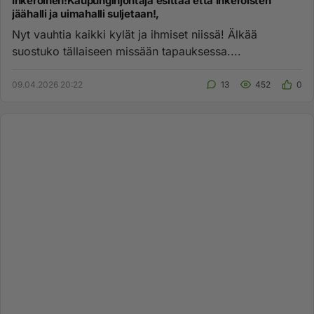
Inkeroinen!Kaupunginjohtaja esittää että Inkeroisten
jäähalli ja uimahalli suljetaan!,
Nyt vauhtia kaikki kylät ja ihmiset niissä! Älkää
suostuko tällaiseen missään tapauksessa....
09.04.2026 20:22
13
452
0