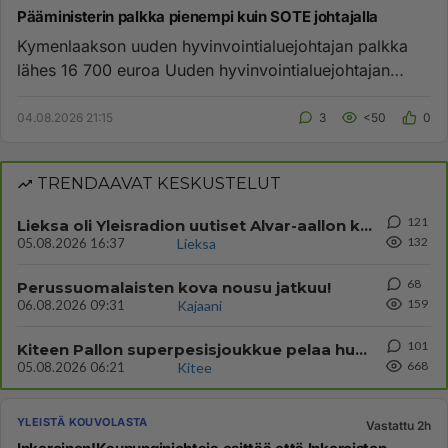
Pääministerin palkka pienempi kuin SOTE johtajalla
Kymenlaakson uuden hyvinvointialuejohtajan palkka
lähes 16 700 euroa Uuden hyvinvointialuejohtajan
palkka on samaa suuru...
04.08.2026 21:15
3
<50
0
TRENDAAVAT KESKUSTELUT
121
Lieksa oli Yleisradion uutiset Alvar-aallon kylä myynnissä?
132
05.08.2026 16:37
Lieksa
68
Perussuomalaisten kova nousu jatkuu!
159
06.08.2026 09:31
Kajaani
101
Kiteen Pallon superpesisjoukkue pelaa huumeiden vaikutuksen alaisena
668
05.08.2026 06:21
Kitee
YLEISTÄ KOUVOLASTA
Vastattu 2h