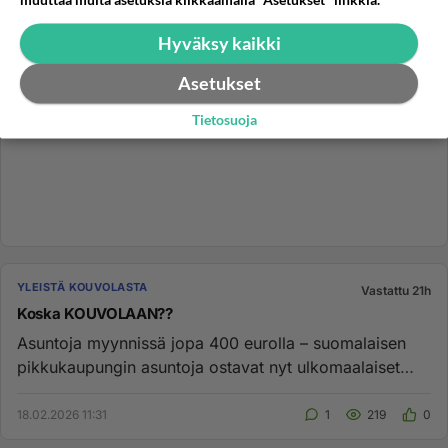
Hyväksy kaikki
Asetukset
Tietosuoja
YLEISTÄ KOUVOLASTA
Vastattu 21h
Koska KOUVOLAAN??
Asuntoja myynnissä jopa 400 eurolla – suomalaisen
pikkukaupungin asuntoja ostavat nyt ulkomaalaiset
https://www.is.fi/ta...
18.02.2026 11:31
1
219
0