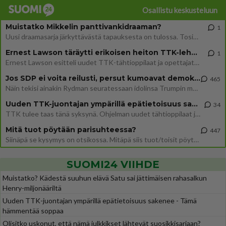
Osallistu keskusteluun
Muistatko Mikkelin panttivankidraaman?
1
Uusi draamasarja järkyttävästä tapauksesta on tulossa. Tositapahtumiin perustuva sarja ammentaa vuoden 1986 Mikkelin pan
Ernest Lawson täräytti erikoisen heiton TTK-lehdistötilaisuudessa: " Onko tässä tarkoituksena...?"
1
Ernest Lawson esitteli uudet TTK-tähtioppilaat ja opettajat torstaina 6.8. lehdistölle. Tulevalla kaudella on yksi hausk
Jos SDP ei voita reilusti, persut kumoavat demokratian Suomesta
465
Näin tekisi ainakin Rydman seuratessaan idolinsa Trumpin mallia https://www.is.fi/politiikka/art-2000012187244.html
Uuden TTK-juontajan ympärillä epätietoisuus sakenee - Nyt MTV hämmentää soppaa
34
TTK tulee taas tänä syksynä. Ohjelman uudet tähtioppilaat julkistetaan torstaina 6. elokuuta klo 14 alkavassa lehdistö
Mitä tuot pöytään parisuhteessa?
447
Siinäpä se kysymys on otsikossa. Mitäpä siis tuot/toisit pöytään parisuhteessa? Oletko mies vai nainen? Koetko sen mitä
SUOMI24 VIIHDE
Muistatko? Kädestä suuhun elävä Satu sai jättimäisen rahasalkun
Henry-miljonääriltä
Uuden TTK-juontajan ympärillä epätietoisuus sakenee - Tämä
hämmentää soppaa
Olisitko uskonut, että nämä julkkikset lähtevät suosikkisarjaan?