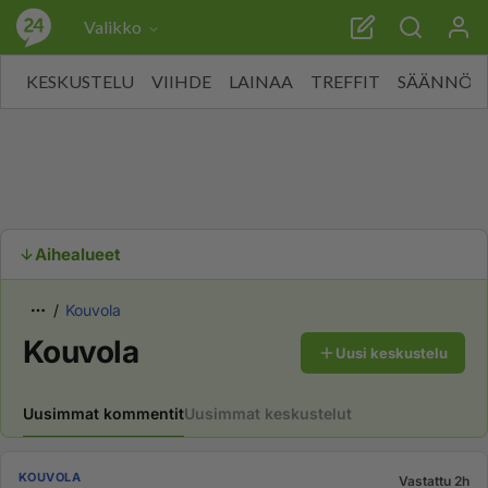
Valikko
KESKUSTELU
VIIHDE
LAINAA
TREFFIT
SÄÄNNÖT
Aihealueet
Kouvola
Kouvola
Uusi keskustelu
Uusimmat kommentit
Uusimmat keskustelut
KOUVOLA
Vastattu 2h