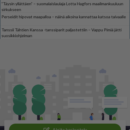
”Täysin yllättäen” – suomalaislaulaja Lotta Hagfors maailmankuuluun
sirkukseen
Perseidit hipovat maapalloa – näinä aikoina kannattaa katsoa taivaalle
Tanssii Tähtien Kanssa -tanssiparit paljastettiin – Vappu Pimiä jätti
suosikkiohjelman
Aloita keskustelu