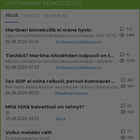
LUETUIMMAT KESKUSTELUT
PÄIVÄ
VIIKKO
KUUKAUSI
317
Martinan bisneksillä ei mene hyvin
1486
https://www.iltalehti.fi/viihdeuutiset/a/c46da6ab-340f-4790-aaa7-0865eed2336 Yrityksen konkurssihakemus on tullut kärä
05.08.2026 05:51
Kotimaiset julkkisjuorut
31
Tiesitkö? Martina Aitolehden isäpuoli on tämä suosittu laulaja
1209
Martina Aitolehti on seurattu julkisuuden henkilö. Lähipiiriin mahtuu muitakin tunnettuja henkilöitä. Tiesitkö, että Ma
05.08.2026 07:23
Kotimaiset julkkisjuorut
465
Jos SDP ei voita reilusti, persut kumoavat demokratian Suomesta
989
Näin tekisi ainakin Rydman seuratessaan idolinsa Trumpin mallia https://www.is.fi/politiikka/art-2000012187244.html
06.08.2026 09:02
Maailman menoa
62
Mitä töitä kaivattusi on tehnyt?
936
😅
05.08.2026 13:25
Ikävä
73
Voiko meidän välit
932
Koskaan parantua tästä?