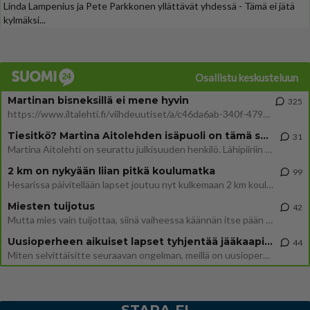
Linda Lampenius ja Pete Parkkonen yllättävät yhdessä - Tämä ei jätä
kylmäksi...
Osallistu keskusteluun
Martinan bisneksillä ei mene hyvin
325
https://www.iltalehti.fi/viihdeuutiset/a/c46da6ab-340f-4790-aaa7-0865eed2336 Yrityksen konkurssihakemus on tullut kärä
Tiesitkö? Martina Aitolehden isäpuoli on tämä suosittu laulaja
31
Martina Aitolehti on seurattu julkisuuden henkilö. Lähipiiriin mahtuu muitakin tunnettuja henkilöitä. Tiesitkö, että Ma
2 km on nykyään liian pitkä koulumatka
99
Hesarissa päivitellään lapset joutuu nyt kulkemaan 2 km kouluun jösses. Ruostefillarilla tuo matka menee vaikka miten äk
Miesten tuijotus
42
Mutta mies vain tuijottaa, siinä vaiheessa käännän itse pään pois. Mikä juttu? Yleensä jos joku tuijottaa tai katsoo, hä
Uusioperheen aikuiset lapset tyhjentää jääkaapin käydessään
44
Miten selvittäisitte seuraavan ongelman, meillä on uusioperhe, minulla teini-ikäiset lapset ja puolisolla aikuiset, jotk