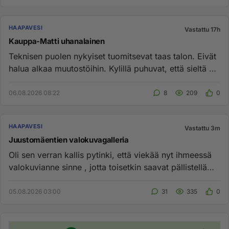
HAAPAVESI
Vastattu 17h
Kauppa-Matti uhanalainen
Teknisen puolen nykyiset tuomitsevat taas talon. Eivät
halua alkaa muutostöihin. Kylillä puhuvat, että sieltä on
kaukolä...
06.08.2026 08:22
8
209
0
HAAPAVESI
Vastattu 3m
Juustomäentien valokuvagalleria
Oli sen verran kallis pytinki, että viekää nyt ihmeessä
valokuvianne sinne , jotta toisetkin saavat pällistellä
niitä....
05.08.2026 03:00
31
335
0