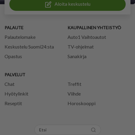
Aloita keskustelu
PALAUTE
KAUPALLINEN YHTEISTYÖ
Palautelomake
Auto1 Vaihtoautot
Keskustelu Suomi24:sta
TV-ohjelmat
Opastus
Sanakirja
PALVELUT
Chat
Treffit
Hyötylinkit
Viihde
Reseptit
Horoskooppi