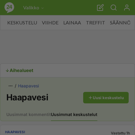
Valikko
KESKUSTELU
VIIHDE
LAINAA
TREFFIT
SÄÄNNÖT
Aihealueet
Haapavesi
Haapavesi
Uusi keskustelu
Uusimmat kommentit
Uusimmat keskustelut
HAAPAVESI
Vastattu 1h