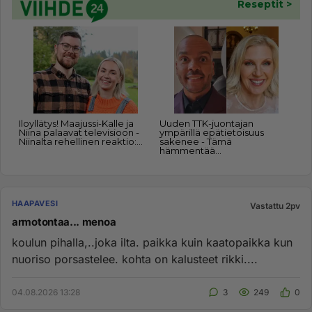
HAAPAVESI
Vastattu 2pv
armotontaa... menoa
koulun pihalla,..joka ilta. paikka kuin kaatopaikka kun
nuoriso porsastelee. kohta on kalusteet rikki....
04.08.2026 13:28
3
249
0