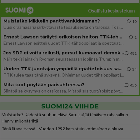
Osallistu keskusteluun
Muistatko Mikkelin panttivankidraaman?
10
Uusi draamasarja järkyttävästä tapauksesta on tulossa. Tositapahtumiin perustuva sarja ammentaa vuoden 1986 Mikkelin pan
Ernest Lawson täräytti erikoisen heiton TTK-lehdistötilaisuudessa: " Onko tässä tarkoituksena...?"
1
Ernest Lawson esitteli uudet TTK-tähtioppilaat ja opettajat torstaina 6.8. lehdistölle. Tulevalla kaudella on yksi hausk
Jos SDP ei voita reilusti, persut kumoavat demokratian Suomesta
481
Näin tekisi ainakin Rydman seuratessaan idolinsa Trumpin mallia https://www.is.fi/politiikka/art-2000012187244.html
Uuden TTK-juontajan ympärillä epätietoisuus sakenee - Nyt MTV hämmentää soppaa
34
TTK tulee taas tänä syksynä. Ohjelman uudet tähtioppilaat julkistetaan torstaina 6. elokuuta klo 14 alkavassa lehdistö
Mitä tuot pöytään parisuhteessa?
456
Siinäpä se kysymys on otsikossa. Mitäpä siis tuot/toisit pöytään parisuhteessa? Oletko mies vai nainen? Koetko sen mitä
SUOMI24 VIIHDE
Muistatko? Kädestä suuhun elävä Satu sai jättimäisen rahasalkun
Henry-miljonääriltä
Tänä iltana tv:ssä - Vuoden 1992 katsotuin kotimainen elokuva