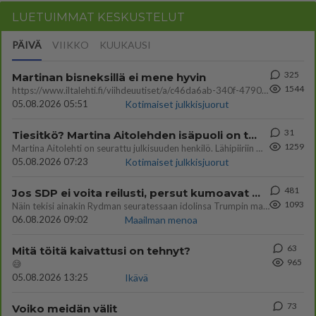
LUETUIMMAT KESKUSTELUT
PÄIVÄ
VIIKKO
KUUKAUSI
325
Martinan bisneksillä ei mene hyvin
1544
https://www.iltalehti.fi/viihdeuutiset/a/c46da6ab-340f-4790-aaa7-0865eed2336 Yrityksen konkurssihakemus on tullut kärä
05.08.2026 05:51
Kotimaiset julkkisjuorut
31
Tiesitkö? Martina Aitolehden isäpuoli on tämä suosittu laulaja
1259
Martina Aitolehti on seurattu julkisuuden henkilö. Lähipiiriin mahtuu muitakin tunnettuja henkilöitä. Tiesitkö, että Ma
05.08.2026 07:23
Kotimaiset julkkisjuorut
481
Jos SDP ei voita reilusti, persut kumoavat demokratian Suomesta
1093
Näin tekisi ainakin Rydman seuratessaan idolinsa Trumpin mallia https://www.is.fi/politiikka/art-2000012187244.html
06.08.2026 09:02
Maailman menoa
63
Mitä töitä kaivattusi on tehnyt?
965
😅
05.08.2026 13:25
Ikävä
73
Voiko meidän välit