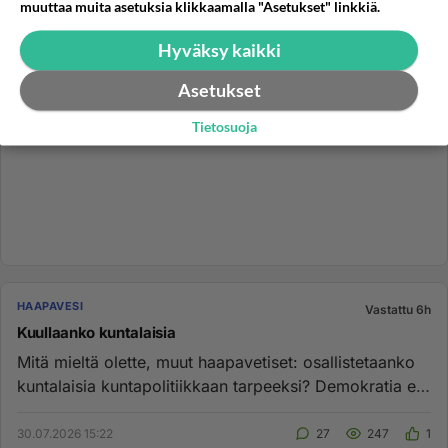
muuttaa muita asetuksia klikkaamalla "Asetukset" linkkiä.
Hyväksy kaikki
Asetukset
Tietosuoja
HAAPAVESI
Vastattu 6h
Kuullaanko kuntalaisia
Mitä mieltä olette, muut haapavetiset: osallistetaanko
kuntalaisia kuntapolitiikkaan tarpeeksi? Demokratia ei
kuitenkaan...
30.07.2026 15:22
27
247
1