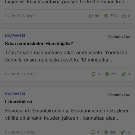
laajenee. Ensi lauantaina pääsee herkuttelemaan kun
Kukkoloilta saa su...
03.08.2026 08:00
99
753
2
HAAPAVESI
Vastattu 2pv
Kuka ammuskelee Humalojalla?
Taas tänään maanantaina alkoi ammuskelu. Yhdeksän
tienoilla ensin tuplalaukaukset ka 10 minuuttia
myöhemmin taas ammutti...
03.08.2026 07:03
3
272
1
HAAPAVESI
Vastattu 2pv
Liikenehäiriö
Hevosia irti Emäntäkoulun ja Eskolanniemen risteyksen
välillä oli ainakin kuuden jälkeen , kannattaa ajaa
Vattukylän k...
03.08.2026 03:22
1
226
0