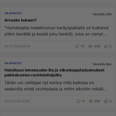
HAAPAVESI
Vastattu 20h
Arvaako kukaan?
"Humalojalla metalliromun keräyspaikalla on kulkenut
pitkin kevättä ja kesää joku henkilö, joka on vienyt
sieltä kymmeni...
30.07.2026 08:05
73
1218
0
HAAPAVESI
Vastattu 8pv
Heinäkuun lomakauden ilta ja viikonlopputarjoomukset
paikkakunnan ravintoloitsijoilta
Tähän voi valittajat nyt kertoa mitä kaikkea on
saatavilla mistä ravintolasta ja mihin aikoihin mikäli
nälkä yllättää ...
28.07.2026 20:32
11
206
0