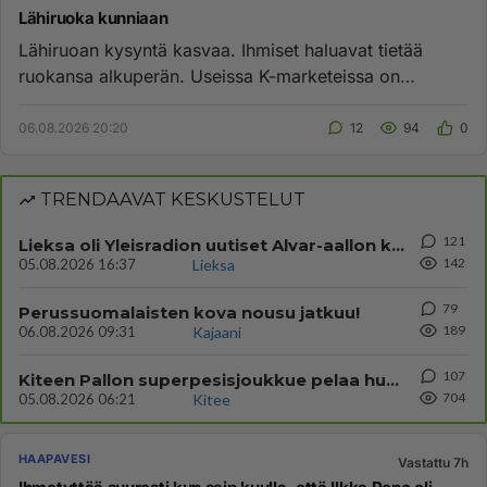
Lähiruoka kunniaan
Lähiruoan kysyntä kasvaa. Ihmiset haluavat tietää
ruokansa alkuperän. Useissa K-marketeissa on
lähiruokahylly, jossa on ...
06.08.2026 20:20
12
94
0
TRENDAAVAT KESKUSTELUT
121
Lieksa oli Yleisradion uutiset Alvar-aallon kylä myynnissä?
142
05.08.2026 16:37
Lieksa
79
Perussuomalaisten kova nousu jatkuu!
189
06.08.2026 09:31
Kajaani
107
Kiteen Pallon superpesisjoukkue pelaa huumeiden vaikutuksen alaisena
704
05.08.2026 06:21
Kitee
HAAPAVESI
Vastattu 7h