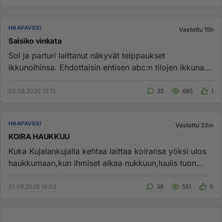
HAAPAVESI
Vastattu 15h
Saisiko vinkata
Sol ja parturi laittanut näkyvät teippaukset
ikkunoihinsa. Ehdottaisin entisen abc:n tilojen ikkunaan
myös näkyvää, selk...
02.08.2026 13:13
35
685
1
HAAPAVESI
Vastattu 23m
KOIRA HAUKKUU
Kuka Kujalankujalla kehtaa laittaa koiransa yöksi ulos
haukkumaan,kun ihmiset alkaa nukkuun,luulis tuon
häiritsevän omaa...
01.08.2026 16:03
38
551
0