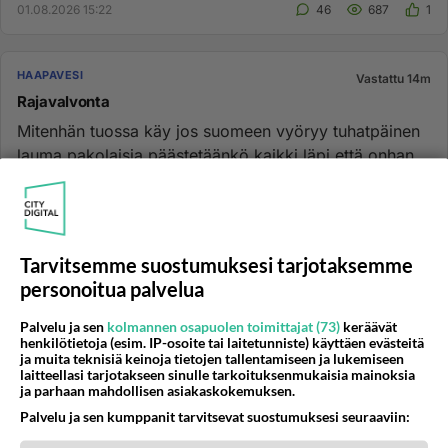
01.08.2026 15:22
46
687
1
HAAPAVESI
Vastattu 14m
Rajavalvonta
Mitenhän tuossa käy jos suomeen vyöryy tuhatpäinen
lauma pakolaisia,päästetäänkö kaikki läpi että onhan
itäkeskuksessa v...
31.07.2026 20:36
23
162
0
Tarvitsemme suostumuksesi tarjotaksemme
HAAPAVESI
Vastattu 2pv
personoitua palvelua
Elokuu alkaa, se on se paras kuukausi kesäkuukausista
Elokuu on kesäkuukausi ja sitä paitsi paras kuukausi
Palvelu ja sen
kolmannen osapuolen toimittajat (73)
keräävät
henkilötietoja (esim. IP-osoite tai laitetunniste) käyttäen evästeitä
muutenkin. Että pihalle nauttimaan, kylmää lonkeroa
ja muita teknisiä keinoja tietojen tallentamiseen ja lukemiseen
lasiin, välillä...
laitteellasi tarjotakseen sinulle tarkoituksenmukaisia mainoksia
ja parhaan mahdollisen asiakaskokemuksen.
31.07.2026 16:28
6
140
0
Palvelu ja sen kumppanit tarvitsevat suostumuksesi seuraaviin: