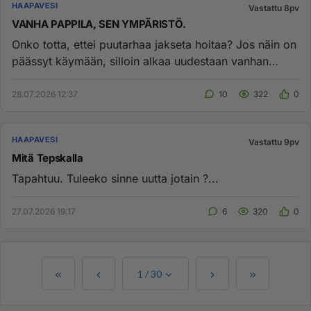
HAAPAVESI
Vastattu 8pv
VANHA PAPPILA, SEN YMPÄRISTÖ.
Onko totta, ettei puutarhaa jakseta hoitaa? Jos näin on
päässyt käymään, silloin alkaa uudestaan vanhan
rakennuksen rän...
28.07.2026 12:37
10
322
0
HAAPAVESI
Vastattu 9pv
Mitä Tepskalla
Tapahtuu. Tuleeko sinne uutta jotain ?...
27.07.2026 19:17
6
320
0
1
/
30