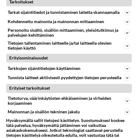
Tarkoitukset
HAAPAVESI
Vastattu 1pv
Tapahtuma-ähky vaivaa- yhtä tapahtumaa kuitenkin
Tarkat sijaintitiedot ja tunnistaminen laitetta skannaamalla
kaivataan
Kohdennettu mainonta ja mainonnan mittaaminen
Retriitti tarkoittaa vetäytymistä pois arjesta,
Personoitu sisältö, sisällön mittaaminen, yleisötutkimus ja
rauhoittumista ja keskittymistä hyvinvointiin. Se voi
palvelujen kehittäminen
olla hiljainen, ke...
Tietojen tallentaminen laitteelle ja/tai laitteella olevien
tietojen käyttö
31.07.2026 15:40
13
174
0
Erityisominaisuudet
Tarkkojen sijaintitietojen käyttäminen
HAAPAVESI
Vastattu 21h
Tepariako ei muka löydä?
Tunnista laitteet aktiivisesti pyydettyjen tietojen perusteella
Höpöpuhetta, että ttp, eli tepari olisi muka hukassa.
Erityiset tarkoitukset
Jos ei nää kirjaimia ttp, voi mennä optikolle
Tietoturva, väärinkäytösten ehkäiseminen ja virheiden
tarkistuttaa näkö. S...
korjaaminen
30.07.2026 16:46
15
229
0
Mainonnan ja sisällön tekninen jakelu
Hyväksymällä sallit tietojesi käsittelyn. Suostumuksesi koskee
tätä palvelua, hyväksymättä jättäminen voi vaikuttaa
asiakaskokemukseesi. Jotkut teknologiat saattavat perustella
tietojen käsittelyä oikeutetulla edulla, voit vastustaa tätä tai