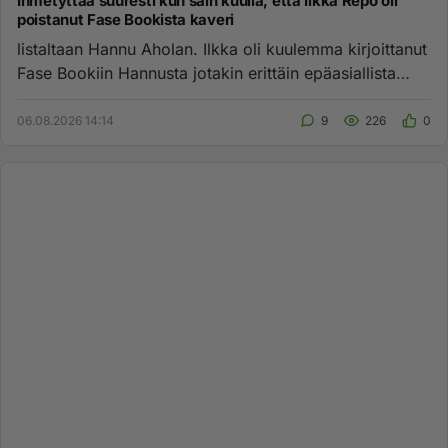
Ihmetyttää suuresti kun sain kuulla, että Ilkka Repo oli
poistanut Fase Bookista kaveri
listaltaan Hannu Aholan. Ilkka oli kuulemma kirjoittanut
Fase Bookiin Hannusta jotakin erittäin epäasiallista
kommentti...
06.08.2026 14:14
9
226
0