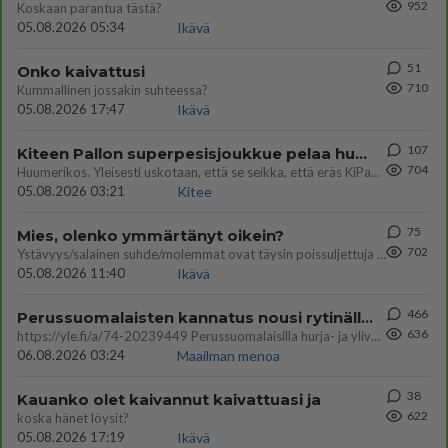
952
Koskaan parantua tästä?
05.08.2026 05:34
Ikävä
51
Onko kaivattusi
710
Kummallinen jossakin suhteessa?
05.08.2026 17:47
Ikävä
107
Kiteen Pallon superpesisjoukkue pelaa huumeiden vaikutuksen alaisena
704
Huumerikos. Yleisesti uskotaan, että se seikka, että eräs KiPan pelaaja kärähtää huumeista, on vain jäävuoren huippu. M
05.08.2026 03:21
Kitee
75
Mies, olenko ymmärtänyt oikein?
702
Ystävyys/salainen suhde/molemmat ovat täysin poissuljettuja asioita? Nainen
05.08.2026 11:40
Ikävä
466
Perussuomalaisten kannatus nousi rytinällä Ylen tänään julkaisemassa tuoreimmassa gallup-kyselyssä.
636
https://yle.fi/a/74-20239449 Perussuomalaisilla hurja- ja ylivoimaisesti suurin nousu tässä uudessa Ylen gallupissa. Kyl
06.08.2026 03:24
Maailman menoa
38
Kauanko olet kaivannut kaivattuasi ja
622
koska hänet löysit?
05.08.2026 17:19
Ikävä