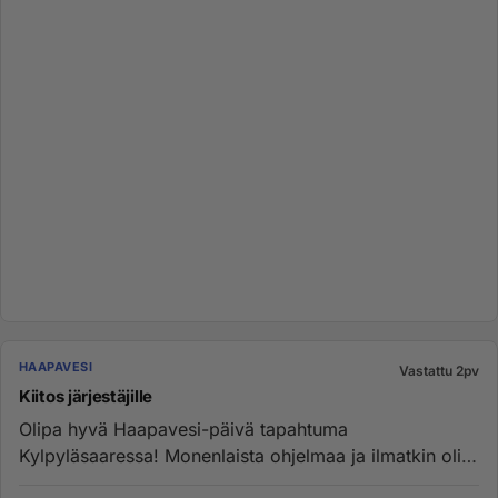
HAAPAVESI
Vastattu 2pv
Kiitos järjestäjille
Olipa hyvä Haapavesi-päivä tapahtuma
Kylpyläsaaressa! Monenlaista ohjelmaa ja ilmatkin oli
suotuisia☺️. On se mukavaa et...