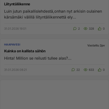
Liityntäliikenne
Luin jutun paikallislehdestä,onhan nyt arkisin oulainen
kärsämäki välillä liityntäliikennettä ely
rahotuksella,ainut huo...
31.01.2026 19:01
2
328
0
HAAPAVESI
Vastattu 2pv
Kuinka on kallista sähön
Hinta! Million se reilusti tullee alas?...
31.01.2026 08:21
22
633
0