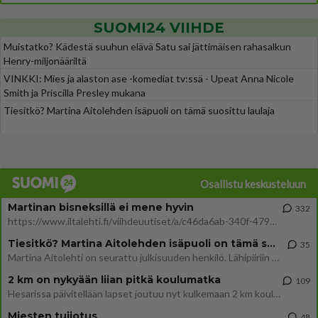
SUOMI24 VIIHDE
Muistatko? Kädestä suuhun elävä Satu sai jättimäisen rahasalkun
Henry-miljonääriltä
VINKKI: Mies ja alaston ase -komediat tv:ssä - Upeat Anna Nicole
Smith ja Priscilla Presley mukana
Tiesitkö? Martina Aitolehden isäpuoli on tämä suosittu laulaja
Osallistu keskusteluun
Martinan bisneksillä ei mene hyvin
332
https://www.iltalehti.fi/viihdeuutiset/a/c46da6ab-340f-4790-aaa7-0865eed2336 Yrityksen konkurssihakemus on tullut kärä
Tiesitkö? Martina Aitolehden isäpuoli on tämä suosittu laulaja
35
Martina Aitolehti on seurattu julkisuuden henkilö. Lähipiiriin mahtuu muitakin tunnettuja henkilöitä. Tiesitkö, että Ma
2 km on nykyään liian pitkä koulumatka
109
Hesarissa päivitellään lapset joutuu nyt kulkemaan 2 km kouluun jösses. Ruostefillarilla tuo matka menee vaikka miten äk
Miesten tuijotus
48