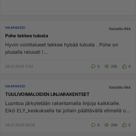
HAAPAVESI
Vastattu 6kk
Pohe tekkee tulosta
Hyvin vointialueet tekkee hybää tulosta . Pohe on
plusalla reluusti !...
28.01.2026 11:52
5
265
0
HAAPAVESI
Vastattu 6kk
TUULIVOIMALOIDEN LINJARAKENTEET
Luontoa järkytetään rakentamalla linjoja kaikkialle.
Eikö ELY_keskuksella tai jollain päättävällä elimellä ole
estävää s...
28.01.2026 06:06
6
268
0