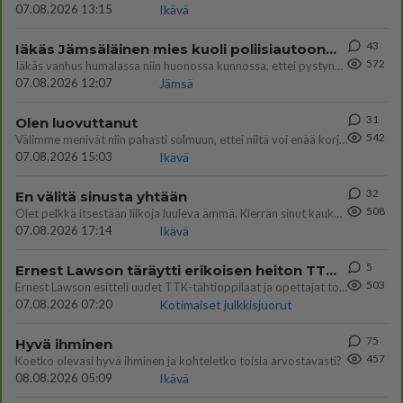
07.08.2026 13:15
Ikävä
43
Iäkäs Jämsäläinen mies kuoli poliisiautoon matkalla Jyväskylän putkaan
572
Iäkäs vanhus humalassa niin huonossa kunnossa, ettei pystynyt huolehtimaan itsestään niin ainoa apu sillä hetkellä oli
07.08.2026 12:07
Jämsä
31
Olen luovuttanut
542
Välimme menivät niin pahasti solmuun, ettei niitä voi enää korjata. On aika jatkaa elämässä eteenpäin. Toivon sulle kaik
07.08.2026 15:03
Ikävä
32
En välitä sinusta yhtään
508
Olet pelkkä itsestään liikoja luuleva ämmä. Kierrän sinut kaukaa nyt ja aina. Olit mulle pelkkä lelu vaan.
07.08.2026 17:14
Ikävä
5
Ernest Lawson täräytti erikoisen heiton TTK-lehdistötilaisuudessa: " Onko tässä tarkoituksena...?"
503
Ernest Lawson esitteli uudet TTK-tähtioppilaat ja opettajat torstaina 6.8. lehdistölle. Tulevalla kaudella on yksi hausk
07.08.2026 07:20
Kotimaiset julkkisjuorut
75
Hyvä ihminen
457
Koetko olevasi hyvä ihminen ja kohteletko toisia arvostavasti?
08.08.2026 05:09
Ikävä