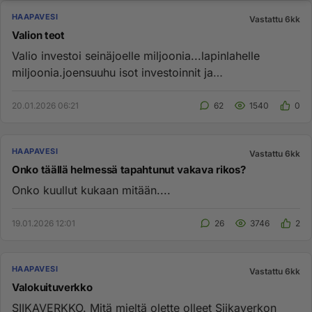
HAAPAVESI
Vastattu 6kk
Valion teot
Valio investoi seinäjoelle miljoonia...lapinlahelle
miljoonia.joensuuhu isot investoinnit ja
jyväskylään......haapaveell...
20.01.2026 06:21
62
1540
0
HAAPAVESI
Vastattu 6kk
Onko täällä helmessä tapahtunut vakava rikos?
Onko kuullut kukaan mitään....
19.01.2026 12:01
26
3746
2
HAAPAVESI
Vastattu 6kk
Valokuituverkko
SIIKAVERKKO. Mitä mieltä olette olleet Siikaverkon