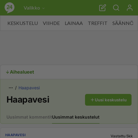
Valikko
KESKUSTELU
VIIHDE
LAINAA
TREFFIT
SÄÄNNÖT
Aihealueet
Haapavesi
Haapavesi
Uusi keskustelu
Uusimmat kommentit
Uusimmat keskustelut
HAAPAVESI
Vastattu 5kk