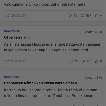
valokuituun ? Onko nopeudet olleet niitä, mitä
sopimuksessa luvatt...
18.01.2026 12:54
43
1187
0
HAAPAVESI
Vastattu 6kk
Olipa kerrankin
Asiallista asijaa Haapavedellä järjestettävästä vainajien
kuljetuksesta Lukekaapa Haapavesilehden netti
lehestä...
17.01.2026 13:52
23
975
0
HAAPAVESI
Vastattu 6kk
Haapaveen Råman kannustaa kantelemaan
Kerrankin kuulee jotain rehtiä. Mutta tämä ei olekaan
mikään limainen poliitikko. Tämä uusi Eduskunnan
oikeusasiamies ...