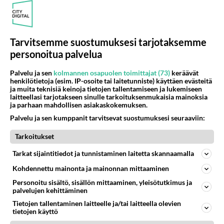
Muistatko? Kädestä suuhun elävä Satu sai jättimäisen rahasalkun
Henry-miljonääriltä
Vappu Pimiän lähtö ei ole ainoa iso muutos - Tanssii Tähtien Kanssa
palaa
Tarvitsemme suostumuksesi tarjotaksemme
TTK-voittaja Johannes Holopainen paljasti iloisen uutisen - Tätä moni
personoitua palvelua
ehti jo odottaa
Palvelu ja sen
kolmannen osapuolen toimittajat (73)
keräävät
henkilötietoja (esim. IP-osoite tai laitetunniste) käyttäen evästeitä
ja muita teknisiä keinoja tietojen tallentamiseen ja lukemiseen
laitteellasi tarjotakseen sinulle tarkoituksenmukaisia mainoksia
Osallistu keskusteluun
ja parhaan mahdollisen asiakaskokemuksen.
Martinan bisneksillä ei mene hyvin
314
Palvelu ja sen kumppanit tarvitsevat suostumuksesi seuraaviin:
https://www.iltalehti.fi/viihdeuutiset/a/c46da6ab-340f-4790-aaa7-0865eed2336 Yrityksen konkurssihakemus on tullut kärä
Tarkoitukset
Tiesitkö? Martina Aitolehden isäpuoli on tämä suosittu laulaja
31
Martina Aitolehti on seurattu julkisuuden henkilö. Lähipiiriin mahtuu muitakin tunnettuja henkilöitä. Tiesitkö, että Ma
Tarkat sijaintitiedot ja tunnistaminen laitetta skannaamalla
2 km on nykyään liian pitkä koulumatka
98
Kohdennettu mainonta ja mainonnan mittaaminen
Hesarissa päivitellään lapset joutuu nyt kulkemaan 2 km kouluun jösses. Ruostefillarilla tuo matka menee vaikka miten äk
Personoitu sisältö, sisällön mittaaminen, yleisötutkimus ja
palvelujen kehittäminen
Miesten tuijotus
42
Mutta mies vain tuijottaa, siinä vaiheessa käännän itse pään pois. Mikä juttu? Yleensä jos joku tuijottaa tai katsoo, hä
Tietojen tallentaminen laitteelle ja/tai laitteella olevien
tietojen käyttö
Uusioperheen aikuiset lapset tyhjentää jääkaapin käydessään
44