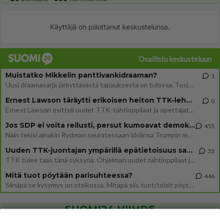
Käyttäjä on piilottanut keskustelunsa.
Osallistu keskusteluun
Muistatko Mikkelin panttivankidraaman?
1
Uusi draamasarja järkyttävästä tapauksesta on tulossa. Tositapahtumiin perustuva sarja ammentaa vuoden 1986 Mikkelin pan
Ernest Lawson täräytti erikoisen heiton TTK-lehdistötilaisuudessa: " Onko tässä tarkoituksena...?"
0
Ernest Lawson esitteli uudet TTK-tähtioppilaat ja opettajat torstaina 6.8. lehdistölle. Tulevalla kaudella on yksi hausk
Jos SDP ei voita reilusti, persut kumoavat demokratian Suomesta
455
Näin tekisi ainakin Rydman seuratessaan idolinsa Trumpin mallia https://www.is.fi/politiikka/art-2000012187244.html
Uuden TTK-juontajan ympärillä epätietoisuus sakenee - Nyt MTV hämmentää soppaa
33
TTK tulee taas tänä syksynä. Ohjelman uudet tähtioppilaat julkistetaan torstaina 6. elokuuta klo 14 alkavassa lehdistö
Mitä tuot pöytään parisuhteessa?
446
Siinäpä se kysymys on otsikossa. Mitäpä siis tuot/toisit pöytään parisuhteessa? Oletko mies vai nainen? Koetko sen mitä
SUOMI24 VIIHDE