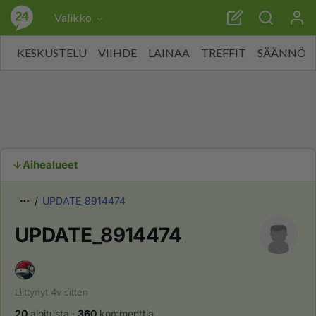
Valikko
KESKUSTELU
VIIHDE
LAINAA
TREFFIT
SÄÄNNÖT
Aihealueet
UPDATE_8914474
UPDATE_8914474
Liittynyt
4v
sitten
20
aloitusta
·
360
kommenttia