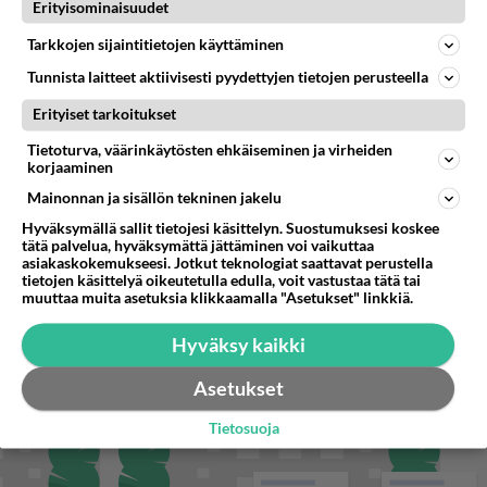
Miten selvittäisitte seuraavan ongelman, meillä on uusioperhe, minulla teini-ikäiset lapset ja puolisolla aikuiset, jotk
Erityisominaisuudet
Tarkkojen sijaintitietojen käyttäminen
Tunnista laitteet aktiivisesti pyydettyjen tietojen perusteella
STARA.FI
Erityiset tarkoitukset
Perseidit hipovat maapalloa – näinä aikoina kannattaa katsoa taivaalle
Tietoturva, väärinkäytösten ehkäiseminen ja virheiden
korjaaminen
Finnairin lennoista osan lentää jatkossa toinen lentoyhtiö –
matkustajille tärkeä rajoitus
Mainonnan ja sisällön tekninen jakelu
Pörssisähkön hinta romahtaa torstaina
Hyväksymällä sallit tietojesi käsittelyn. Suostumuksesi koskee
tätä palvelua, hyväksymättä jättäminen voi vaikuttaa
asiakaskokemukseesi. Jotkut teknologiat saattavat perustella
tietojen käsittelyä oikeutetulla edulla, voit vastustaa tätä tai
muuttaa muita asetuksia klikkaamalla "Asetukset" linkkiä.
Hyväksy kaikki
Asetukset
Tietosuoja