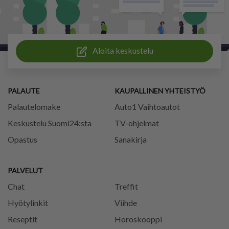
Aloita keskustelu
PALAUTE
KAUPALLINEN YHTEISTYÖ
Palautelomake
Auto1 Vaihtoautot
Keskustelu Suomi24:sta
TV-ohjelmat
Opastus
Sanakirja
PALVELUT
Chat
Treffit
Hyötylinkit
Viihde
Reseptit
Horoskooppi