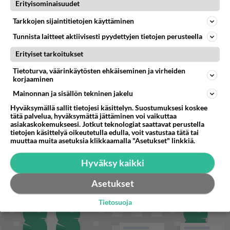
Miksi se että mies on seksuaalinen ja haluaa seksiä ja te olette hänen mielestänne haluttava on vastenmielistä? Mikä sii
Erityisominaisuudet
Tarkkojen sijaintitietojen käyttäminen
Tunnista laitteet aktiivisesti pyydettyjen tietojen perusteella
STARA.FI
Erityiset tarkoitukset
Aikuisten vesirokkorokotukset alkoivat – kohderyhmä julkistettiin
Tietoturva, väärinkäytösten ehkäiseminen ja virheiden
korjaaminen
Moottoripyöräilijä pakeni poliisia – tutkaan hurja ylinopeus
Mainonnan ja sisällön tekninen jakelu
Blind Channel palaa tauoltaan – paluukonsertti marraskuussa
Hyväksymällä sallit tietojesi käsittelyn. Suostumuksesi koskee
tätä palvelua, hyväksymättä jättäminen voi vaikuttaa
asiakaskokemukseesi. Jotkut teknologiat saattavat perustella
tietojen käsittelyä oikeutetulla edulla, voit vastustaa tätä tai
muuttaa muita asetuksia klikkaamalla "Asetukset" linkkiä.
Hyväksy kaikki
Asetukset
Tietosuoja