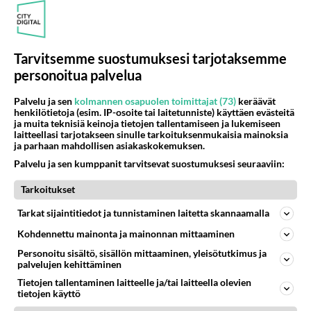
Muistatko? Kädestä suuhun elävä Satu sai jättimäisen rahasalkun
Henry-miljonääriltä
Kun yksi kauhallinen ei riitä... Tämä helppo arkiruoka ei jää syömättä!
Tarvitsemme suostumuksesi tarjotaksemme
Tänä iltana tv:ssä - Vuoden 1992 katsotuin kotimainen elokuva
personoitua palvelua
Palvelu ja sen
kolmannen osapuolen toimittajat (73)
keräävät
henkilötietoja (esim. IP-osoite tai laitetunniste) käyttäen evästeitä
ja muita teknisiä keinoja tietojen tallentamiseen ja lukemiseen
laitteellasi tarjotakseen sinulle tarkoituksenmukaisia mainoksia
Osallistu keskusteluun
ja parhaan mahdollisen asiakaskokemuksen.
2 km on nykyään liian pitkä koulumatka
95
Palvelu ja sen kumppanit tarvitsevat suostumuksesi seuraaviin:
Hesarissa päivitellään lapset joutuu nyt kulkemaan 2 km kouluun jösses. Ruostefillarilla tuo matka menee vaikka miten äk
Tarkoitukset
Miesten tuijotus
41
Mutta mies vain tuijottaa, siinä vaiheessa käännän itse pään pois. Mikä juttu? Yleensä jos joku tuijottaa tai katsoo, hä
Tarkat sijaintitiedot ja tunnistaminen laitetta skannaamalla
Uusioperheen aikuiset lapset tyhjentää jääkaapin käydessään
41
Kohdennettu mainonta ja mainonnan mittaaminen
Miten selvittäisitte seuraavan ongelman, meillä on uusioperhe, minulla teini-ikäiset lapset ja puolisolla aikuiset, jotk
Personoitu sisältö, sisällön mittaaminen, yleisötutkimus ja
palvelujen kehittäminen
GALLUP: Mikä on arkiruokabravuurisi?
17
Lomat on monella lomailtu ja arki alkaa. Se voi tarkoittaa myös sitä, että grillailut on grillattu ja palataan arjen ruo
Tietojen tallentaminen laitteelle ja/tai laitteella olevien
tietojen käyttö
Naiset kertokaa
43