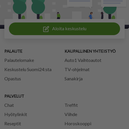
Aloita keskustelu
PALAUTE
KAUPALLINEN YHTEISTYÖ
Palautelomake
Auto1 Vaihtoautot
Keskustelu Suomi24:sta
TV-ohjelmat
Opastus
Sanakirja
PALVELUT
Chat
Treffit
Hyötylinkit
Viihde
Reseptit
Horoskooppi