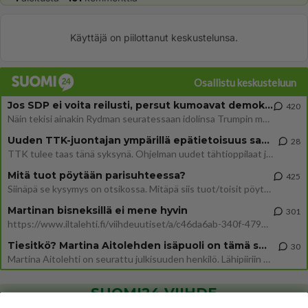
Käyttäjä on piilottanut keskustelunsa.
Osallistu keskusteluun
Jos SDP ei voita reilusti, persut kumoavat demokratian Suomesta
420
Näin tekisi ainakin Rydman seuratessaan idolinsa Trumpin mallia https://www.is.fi/politiikka/art-2000012187244.html
Uuden TTK-juontajan ympärillä epätietoisuus sakenee - Nyt MTV hämmentää soppaa
28
TTK tulee taas tänä syksynä. Ohjelman uudet tähtioppilaat julkistetaan torstaina 6. elokuuta klo 14 alkavassa lehdistö
Mitä tuot pöytään parisuhteessa?
425
Siinäpä se kysymys on otsikossa. Mitäpä siis tuot/toisit pöytään parisuhteessa? Oletko mies vai nainen? Koetko sen mitä
Martinan bisneksillä ei mene hyvin
301
https://www.iltalehti.fi/viihdeuutiset/a/c46da6ab-340f-4790-aaa7-0865eed2336 Yrityksen konkurssihakemus on tullut kärä
Tiesitkö? Martina Aitolehden isäpuoli on tämä suosittu laulaja
30
Martina Aitolehti on seurattu julkisuuden henkilö. Lähipiiriin mahtuu muitakin tunnettuja henkilöitä. Tiesitkö, että Ma
SUOMI24 VIIHDE