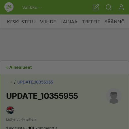
Valikko
KESKUSTELU
VIIHDE
LAINAA
TREFFIT
SÄÄNNÖT
Aihealueet
UPDATE_10355955
UPDATE_10355955
Liittynyt
4v
sitten
1
aloitusta
·
101
kommenttia