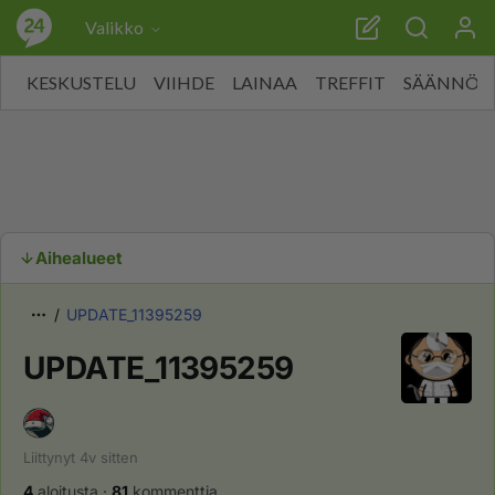
Valikko
KESKUSTELU
VIIHDE
LAINAA
TREFFIT
SÄÄNNÖT
Aihealueet
UPDATE_11395259
UPDATE_11395259
Liittynyt
4v
sitten
4
aloitusta
·
81
kommenttia