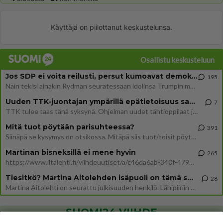
Käyttäjä on piilottanut keskustelunsa.
Osallistu keskusteluun
Jos SDP ei voita reilusti, persut kumoavat demokratian Suomesta
195
Näin tekisi ainakin Rydman seuratessaan idolinsa Trumpin mallia https://www.is.fi/politiikka/art-2000012187244.html
Uuden TTK-juontajan ympärillä epätietoisuus sakenee - Nyt MTV hämmentää soppaa
7
TTK tulee taas tänä syksynä. Ohjelman uudet tähtioppilaat julkistetaan torstaina 6. elokuuta klo 14 alkavassa lehdistö
Mitä tuot pöytään parisuhteessa?
391
Siinäpä se kysymys on otsikossa. Mitäpä siis tuot/toisit pöytään parisuhteessa? Oletko mies vai nainen? Koetko sen mitä
Martinan bisneksillä ei mene hyvin
265
https://www.iltalehti.fi/viihdeuutiset/a/c46da6ab-340f-4790-aaa7-0865eed2336 Yrityksen konkurssihakemus on tullut kärä
Tiesitkö? Martina Aitolehden isäpuoli on tämä suosittu laulaja
28
Martina Aitolehti on seurattu julkisuuden henkilö. Lähipiiriin mahtuu muitakin tunnettuja henkilöitä. Tiesitkö, että Ma
SUOMI24 VIIHDE