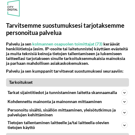
Muistatko? Kädestä suuhun elävä Satu sai jättimäisen rahasalkun
Henry-miljonääriltä
Ikäviä uutisia Elämäni biisi -suosikkisarjasta - Monelle tv-katsojalle iso
pettymys
Tarvitsemme suostumuksesi tarjotaksemme
Linda Lampenius ja Pete Parkkonen yllättävät yhdessä - Tämä ei jätä
personoitua palvelua
kylmäksi...
Palvelu ja sen
kolmannen osapuolen toimittajat (73)
keräävät
henkilötietoja (esim. IP-osoite tai laitetunniste) käyttäen evästeitä
ja muita teknisiä keinoja tietojen tallentamiseen ja lukemiseen
laitteellasi tarjotakseen sinulle tarkoituksenmukaisia mainoksia
Osallistu keskusteluun
ja parhaan mahdollisen asiakaskokemuksen.
2 km on nykyään liian pitkä koulumatka
78
Palvelu ja sen kumppanit tarvitsevat suostumuksesi seuraaviin:
Hesarissa päivitellään lapset joutuu nyt kulkemaan 2 km kouluun jösses. Ruostefillarilla tuo matka menee vaikka miten äk
Tarkoitukset
Miesten tuijotus
40
Mutta mies vain tuijottaa, siinä vaiheessa käännän itse pään pois. Mikä juttu? Yleensä jos joku tuijottaa tai katsoo, hä
Tarkat sijaintitiedot ja tunnistaminen laitetta skannaamalla
Uusioperheen aikuiset lapset tyhjentää jääkaapin käydessään
41
Kohdennettu mainonta ja mainonnan mittaaminen
Miten selvittäisitte seuraavan ongelman, meillä on uusioperhe, minulla teini-ikäiset lapset ja puolisolla aikuiset, jotk
Personoitu sisältö, sisällön mittaaminen, yleisötutkimus ja
palvelujen kehittäminen
GALLUP: Mikä on arkiruokabravuurisi?
14
Lomat on monella lomailtu ja arki alkaa. Se voi tarkoittaa myös sitä, että grillailut on grillattu ja palataan arjen ruo
Tietojen tallentaminen laitteelle ja/tai laitteella olevien
tietojen käyttö
Naiset kertokaa
43