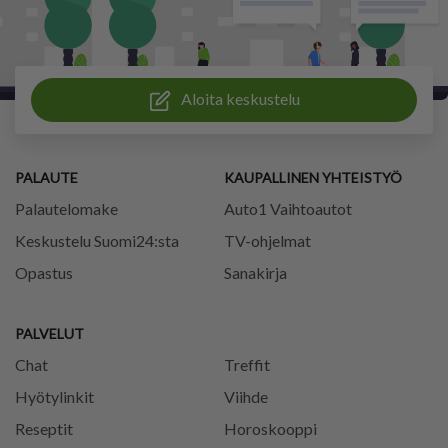
Aloita keskustelu
PALAUTE
KAUPALLINEN YHTEISTYÖ
Palautelomake
Auto1 Vaihtoautot
Keskustelu Suomi24:sta
TV-ohjelmat
Opastus
Sanakirja
PALVELUT
Chat
Treffit
Hyötylinkit
Viihde
Reseptit
Horoskooppi