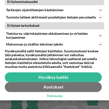
Miksi se että mies on seksuaalinen ja haluaa seksiä ja te olette hänen mielestänne haluttava on vastenmielistä? Mikä sii
Erityisominaisuudet
Tarkkojen sijaintitietojen käyttäminen
Tunnista laitteet aktiivisesti pyydettyjen tietojen perusteella
STARA.FI
Erityiset tarkoitukset
Ellinoora Tanssii tähtien kanssa: ”Aika sanoa asioille ja elämälle joo”
Tietoturva, väärinkäytösten ehkäiseminen ja virheiden
korjaaminen
Hesburger luopuu lastenateriasta – tilalle uusi ateriamalli
Mainonnan ja sisällön tekninen jakelu
Blind Channel palaa tauoltaan – paluukonsertti marraskuussa
Hyväksymällä sallit tietojesi käsittelyn. Suostumuksesi koskee
tätä palvelua, hyväksymättä jättäminen voi vaikuttaa
asiakaskokemukseesi. Jotkut teknologiat saattavat perustella
tietojen käsittelyä oikeutetulla edulla, voit vastustaa tätä tai
muuttaa muita asetuksia klikkaamalla "Asetukset" linkkiä.
Hyväksy kaikki
Asetukset
Tietosuoja