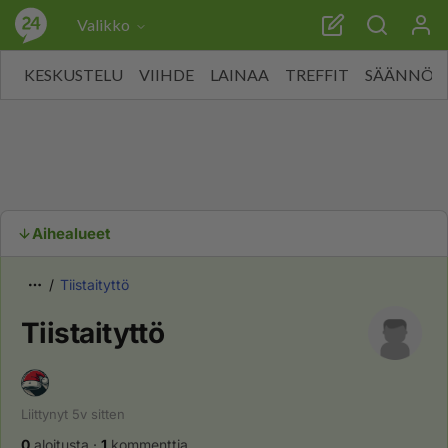
Valikko
KESKUSTELU
VIIHDE
LAINAA
TREFFIT
SÄÄNNÖT
Aihealueet
Tiistaityttö
Tiistaityttö
Liittynyt
5v
sitten
0
aloitusta
·
1
kommenttia