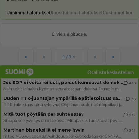
Uusimmat aloitukset
Suosituimmat aloitukset
Uusimmat komme
Ei vielä aloituksia.
1
/
0
Osallistu keskusteluun
Jos SDP ei voita reilusti, persut kumoavat demokratian Suomesta
420
Näin tekisi ainakin Rydman seuratessaan idolinsa Trumpin mallia https://www.is.fi/politiikka/art-2000012187244.html
Uuden TTK-juontajan ympärillä epätietoisuus sakenee - Nyt MTV hämmentää soppaa
28
TTK tulee taas tänä syksynä. Ohjelman uudet tähtioppilaat julkistetaan torstaina 6. elokuuta klo 14 alkavassa lehdistö
Mitä tuot pöytään parisuhteessa?
425
Siinäpä se kysymys on otsikossa. Mitäpä siis tuot/toisit pöytään parisuhteessa? Oletko mies vai nainen? Koetko sen mitä
Martinan bisneksillä ei mene hyvin
301
https://www.iltalehti.fi/viihdeuutiset/a/c46da6ab-340f-4790-aaa7-0865eed2336 Yrityksen konkurssihakemus on tullut kärä