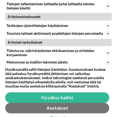
Tietojen tallentaminen laitteelle ja/tai laitteella olevien
Miten selvittäisitte seuraavan ongelman, meillä on uusioperhe, minulla teini-ikäiset lapset ja puolisolla aikuiset, jotk
tietojen käyttö
GALLUP: Mikä on arkiruokabravuurisi?
17
Erityisominaisuudet
Lomat on monella lomailtu ja arki alkaa. Se voi tarkoittaa myös sitä, että grillailut on grillattu ja palataan arjen ruo
Tarkkojen sijaintitietojen käyttäminen
Naiset kertokaa
43
Miksi se että mies on seksuaalinen ja haluaa seksiä ja te olette hänen mielestänne haluttava on vastenmielistä? Mikä sii
Tunnista laitteet aktiivisesti pyydettyjen tietojen perusteella
Erityiset tarkoitukset
Tietoturva, väärinkäytösten ehkäiseminen ja virheiden
STARA.FI
korjaaminen
Aikuisten vesirokkorokotukset alkoivat – kohderyhmä julkistettiin
Mainonnan ja sisällön tekninen jakelu
Hyväksymällä sallit tietojesi käsittelyn. Suostumuksesi koskee
Moottoripyöräilijä pakeni poliisia – tutkaan hurja ylinopeus
tätä palvelua, hyväksymättä jättäminen voi vaikuttaa
asiakaskokemukseesi. Jotkut teknologiat saattavat perustella
tietojen käsittelyä oikeutetulla edulla, voit vastustaa tätä tai
Blind Channel palaa tauoltaan – paluukonsertti marraskuussa
muuttaa muita asetuksia klikkaamalla "Asetukset" linkkiä.
Hyväksy kaikki
Asetukset