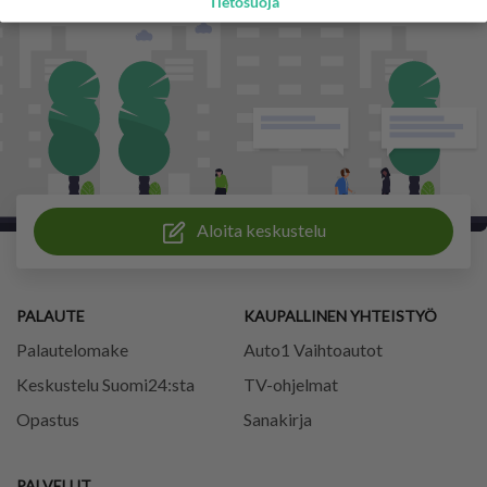
Tietosuoja
Aloita keskustelu
PALAUTE
KAUPALLINEN YHTEISTYÖ
Palautelomake
Auto1 Vaihtoautot
Keskustelu Suomi24:sta
TV-ohjelmat
Opastus
Sanakirja
PALVELUT