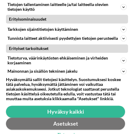
Tietojen tallentaminen laitteelle ja/tai laitteella olevien
Miksi se että mies on seksuaalinen ja haluaa seksiä ja te olette hänen mielestänne haluttava on vastenmielistä? Mikä sii
tietojen käyttö
Miksi kumppaniehdokkaan oma elämä on teille ongelma?
515
Erityisominaisuudet
Täällä monesti kuulee vaatimuksia siitä, että kumppaniehdokkaalla ei saisi olla lemmikkejä, lapsia, kavereita, eksiä, su
Tarkkojen sijaintitietojen käyttäminen
Datakeskukset voivat saada moninkertaisesti enemmän palautuksia kuin mitä ne maksavat veroja
142
”Datakeskukset voivat saada moninkertaisesti enemmän palautuksia kuin mitä ne maksavat veroja”, sanoo professori Jussi K
Tunnista laitteet aktiivisesti pyydettyjen tietojen perusteella
Erityiset tarkoitukset
Tietoturva, väärinkäytösten ehkäiseminen ja virheiden
STARA.FI
korjaaminen
Puolet suomalaisista ajaa ylinopeutta maanteillä
Mainonnan ja sisällön tekninen jakelu
Hyväksymällä sallit tietojesi käsittelyn. Suostumuksesi koskee
Tampere City Festival tekee viikonloppuna ennätyksensä – tältä näytti
tätä palvelua, hyväksymättä jättäminen voi vaikuttaa
viime vuonna
asiakaskokemukseesi. Jotkut teknologiat saattavat perustella
tietojen käsittelyä oikeutetulla edulla, voit vastustaa tätä tai
Pörssisähkön hinta romahtaa torstaina
muuttaa muita asetuksia klikkaamalla "Asetukset" linkkiä.
Hyväksy kaikki
Asetukset