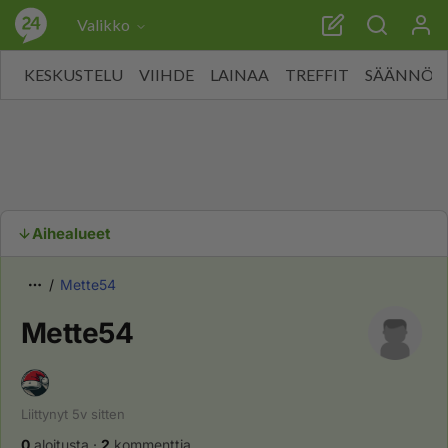
Valikko
KESKUSTELU
VIIHDE
LAINAA
TREFFIT
SÄÄNNÖT
Aihealueet
Mette54
Mette54
Liittynyt
5v
sitten
0
aloitusta
·
2
kommenttia