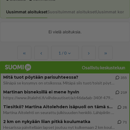
Uusimmat aloitukset
Suosituimmat aloitukset
Uusimmat komme
Ei vielä aloituksia.
1
/
0
Osallistu keskusteluun
Mitä tuot pöytään parisuhteessa?
355
Siinäpä se kysymys on otsikossa. Mitäpä siis tuot/toisit pöytään parisuhteessa? Oletko mies vai nainen? Koetko sen mitä
Martinan bisneksillä ei mene hyvin
219
https://www.iltalehti.fi/viihdeuutiset/a/c46da6ab-340f-4790-aaa7-0865eed2336 Yrityksen konkurssihakemus on tullut kärä
Tiesitkö? Martina Aitolehden isäpuoli on tämä suosittu laulaja
28
Martina Aitolehti on seurattu julkisuuden henkilö. Lähipiiriin mahtuu muitakin tunnettuja henkilöitä. Tiesitkö, että Ma
2 km on nykyään liian pitkä koulumatka
71
Hesarissa päivitellään lapset joutuu nyt kulkemaan 2 km kouluun jösses. Ruostefillarilla tuo matka menee vaikka miten äk