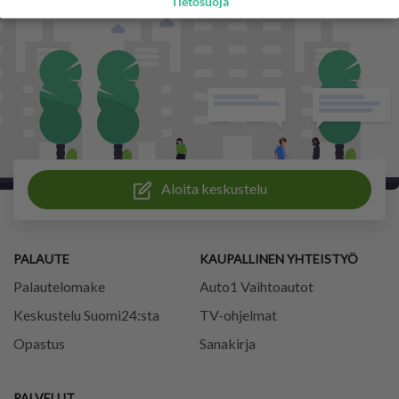
Tietosuoja
Aloita keskustelu
PALAUTE
KAUPALLINEN YHTEISTYÖ
Palautelomake
Auto1 Vaihtoautot
Keskustelu Suomi24:sta
TV-ohjelmat
Opastus
Sanakirja
PALVELUT