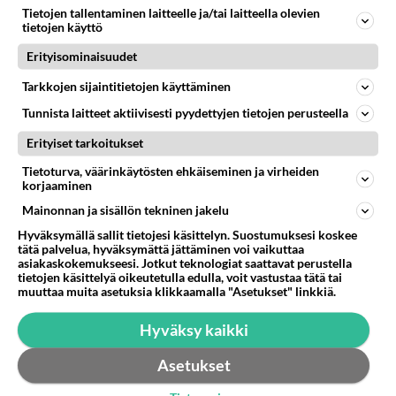
Tietojen tallentaminen laitteelle ja/tai laitteella olevien
Lomat on monella lomailtu ja arki alkaa. Se voi tarkoittaa myös sitä, että grillailut on grillattu ja palataan arjen ruo
tietojen käyttö
Naiset kertokaa
43
Erityisominaisuudet
Miksi se että mies on seksuaalinen ja haluaa seksiä ja te olette hänen mielestänne haluttava on vastenmielistä? Mikä sii
Tarkkojen sijaintitietojen käyttäminen
Miksi kumppaniehdokkaan oma elämä on teille ongelma?
515
Täällä monesti kuulee vaatimuksia siitä, että kumppaniehdokkaalla ei saisi olla lemmikkejä, lapsia, kavereita, eksiä, su
Tunnista laitteet aktiivisesti pyydettyjen tietojen perusteella
Erityiset tarkoitukset
Tietoturva, väärinkäytösten ehkäiseminen ja virheiden
STARA.FI
korjaaminen
Junaliikenne Suomen ja Ruotsin välillä alkaa – tulli aloittaa
Mainonnan ja sisällön tekninen jakelu
tehovalvonnan
Hyväksymällä sallit tietojesi käsittelyn. Suostumuksesi koskee
Norwegianille suoran lentoyhteys Helsinki-Vantaalta ja norjalaiseen
tätä palvelua, hyväksymättä jättäminen voi vaikuttaa
talvikohteeseen
asiakaskokemukseesi. Jotkut teknologiat saattavat perustella
tietojen käsittelyä oikeutetulla edulla, voit vastustaa tätä tai
Ruotsin kuningas saapuu vierailulle Ylitornioon – tästä on kyse
muuttaa muita asetuksia klikkaamalla "Asetukset" linkkiä.
Hyväksy kaikki
Asetukset