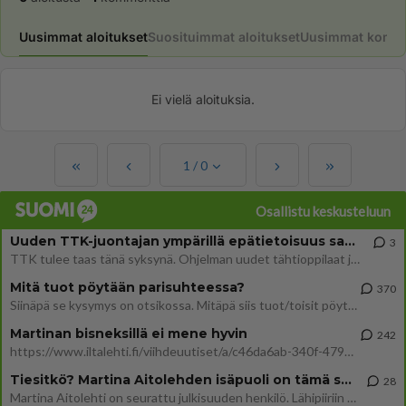
Uusimmat aloitukset
Suosituimmat aloitukset
Uusimmat komme
Ei vielä aloituksia.
1
/
0
Osallistu keskusteluun
Uuden TTK-juontajan ympärillä epätietoisuus sakenee - Nyt MTV hämmentää soppaa
3
TTK tulee taas tänä syksynä. Ohjelman uudet tähtioppilaat julkistetaan torstaina 6. elokuuta klo 14 alkavassa lehdistö
Mitä tuot pöytään parisuhteessa?
370
Siinäpä se kysymys on otsikossa. Mitäpä siis tuot/toisit pöytään parisuhteessa? Oletko mies vai nainen? Koetko sen mitä
Martinan bisneksillä ei mene hyvin
242
https://www.iltalehti.fi/viihdeuutiset/a/c46da6ab-340f-4790-aaa7-0865eed2336 Yrityksen konkurssihakemus on tullut kärä
Tiesitkö? Martina Aitolehden isäpuoli on tämä suosittu laulaja
28
Martina Aitolehti on seurattu julkisuuden henkilö. Lähipiiriin mahtuu muitakin tunnettuja henkilöitä. Tiesitkö, että Ma