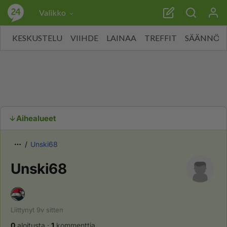
Valikko
KESKUSTELU
VIIHDE
LAINAA
TREFFIT
SÄÄNNÖT
Aihealueet
Unski68
Unski68
Liittynyt
9v
sitten
0
aloitusta
·
1
kommenttia