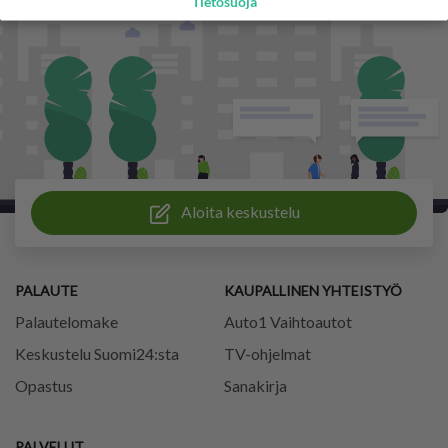
Tietosuoja
Aloita keskustelu
PALAUTE
KAUPALLINEN YHTEISTYÖ
Palautelomake
Auto1 Vaihtoautot
Keskustelu Suomi24:sta
TV-ohjelmat
Opastus
Sanakirja
PALVELUT