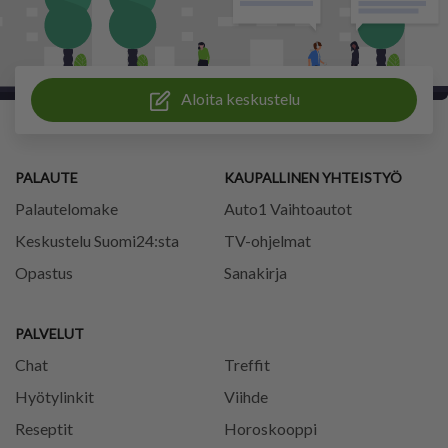
Aloita keskustelu
PALAUTE
KAUPALLINEN YHTEISTYÖ
Palautelomake
Auto1 Vaihtoautot
Keskustelu Suomi24:sta
TV-ohjelmat
Opastus
Sanakirja
PALVELUT
Chat
Treffit
Hyötylinkit
Viihde
Reseptit
Horoskooppi