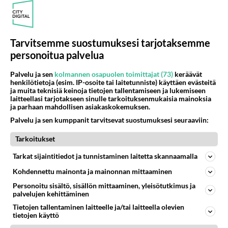
Muistatko? Kädestä suuhun elävä Satu sai jättimäisen rahasalkun
Henry-miljonääriltä
Luetuimmat: Aarne Pelkonen ja Noora Louhimo vihdoinkin yhdessä -
Tätä moni jo odotti
Tarvitsemme suostumuksesi tarjotaksemme
Vappu Pimiän lähtö ei ole ainoa iso muutos - Tanssii Tähtien Kanssa
personoitua palvelua
palaa
Palvelu ja sen
kolmannen osapuolen toimittajat (73)
keräävät
henkilötietoja (esim. IP-osoite tai laitetunniste) käyttäen evästeitä
ja muita teknisiä keinoja tietojen tallentamiseen ja lukemiseen
laitteellasi tarjotakseen sinulle tarkoituksenmukaisia mainoksia
Osallistu keskusteluun
ja parhaan mahdollisen asiakaskokemuksen.
Martinan bisneksillä ei mene hyvin
327
Palvelu ja sen kumppanit tarvitsevat suostumuksesi seuraaviin:
https://www.iltalehti.fi/viihdeuutiset/a/c46da6ab-340f-4790-aaa7-0865eed2336 Yrityksen konkurssihakemus on tullut kärä
Tarkoitukset
Tiesitkö? Martina Aitolehden isäpuoli on tämä suosittu laulaja
31
Martina Aitolehti on seurattu julkisuuden henkilö. Lähipiiriin mahtuu muitakin tunnettuja henkilöitä. Tiesitkö, että Ma
Tarkat sijaintitiedot ja tunnistaminen laitetta skannaamalla
2 km on nykyään liian pitkä koulumatka
102
Kohdennettu mainonta ja mainonnan mittaaminen
Hesarissa päivitellään lapset joutuu nyt kulkemaan 2 km kouluun jösses. Ruostefillarilla tuo matka menee vaikka miten äk
Personoitu sisältö, sisällön mittaaminen, yleisötutkimus ja
palvelujen kehittäminen
Miesten tuijotus
43
Mutta mies vain tuijottaa, siinä vaiheessa käännän itse pään pois. Mikä juttu? Yleensä jos joku tuijottaa tai katsoo, hä
Tietojen tallentaminen laitteelle ja/tai laitteella olevien
tietojen käyttö
Uusioperheen aikuiset lapset tyhjentää jääkaapin käydessään
50