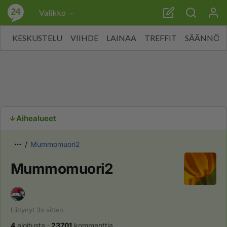
Valikko
KESKUSTELU
VIIHDE
LAINAA
TREFFIT
SÄÄNNÖT
Aihealueet
Mummomuori2
Mummomuori2
Liittynyt
3v
sitten
4
aloitusta
·
23701
kommenttia