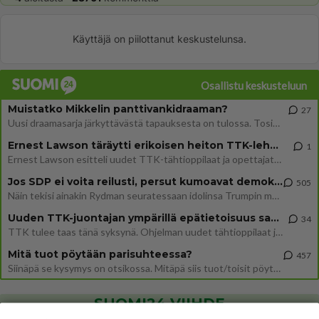
Käyttäjä on piilottanut keskustelunsa.
Osallistu keskusteluun
Muistatko Mikkelin panttivankidraaman?
27
Uusi draamasarja järkyttävästä tapauksesta on tulossa. Tositapahtumiin perustuva sarja ammentaa vuoden 1986 Mikkelin pan
Ernest Lawson täräytti erikoisen heiton TTK-lehdistötilaisuudessa: " Onko tässä tarkoituksena...?"
1
Ernest Lawson esitteli uudet TTK-tähtioppilaat ja opettajat torstaina 6.8. lehdistölle. Tulevalla kaudella on yksi hausk
Jos SDP ei voita reilusti, persut kumoavat demokratian Suomesta
505
Näin tekisi ainakin Rydman seuratessaan idolinsa Trumpin mallia https://www.is.fi/politiikka/art-2000012187244.html
Uuden TTK-juontajan ympärillä epätietoisuus sakenee - Nyt MTV hämmentää soppaa
34
TTK tulee taas tänä syksynä. Ohjelman uudet tähtioppilaat julkistetaan torstaina 6. elokuuta klo 14 alkavassa lehdistö
Mitä tuot pöytään parisuhteessa?
457
Siinäpä se kysymys on otsikossa. Mitäpä siis tuot/toisit pöytään parisuhteessa? Oletko mies vai nainen? Koetko sen mitä
SUOMI24 VIIHDE