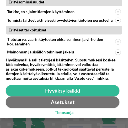
Miten selvittäisitte seuraavan ongelman, meillä on uusioperhe, minulla teini-ikäiset lapset ja puolisolla aikuiset, jotk
Erityisominaisuudet
Tarkkojen sijaintitietojen käyttäminen
Tunnista laitteet aktiivisesti pyydettyjen tietojen perusteella
STARA.FI
Erityiset tarkoitukset
Lentomatkustajan laukusta löytyi varastettuja historiallisia tykinkuulia
Tietoturva, väärinkäytösten ehkäiseminen ja virheiden
korjaaminen
Rockyhtye Weezer palaa Suomeen – viimeksi yli 25 vuotta sitten
Mainonnan ja sisällön tekninen jakelu
Nyt tuli punainen varoitus 27 kaupunkiin Italiassa: ”Äärimmäinen helle”
Hyväksymällä sallit tietojesi käsittelyn. Suostumuksesi koskee
tätä palvelua, hyväksymättä jättäminen voi vaikuttaa
asiakaskokemukseesi. Jotkut teknologiat saattavat perustella
tietojen käsittelyä oikeutetulla edulla, voit vastustaa tätä tai
muuttaa muita asetuksia klikkaamalla "Asetukset" linkkiä.
Hyväksy kaikki
Asetukset
Tietosuoja