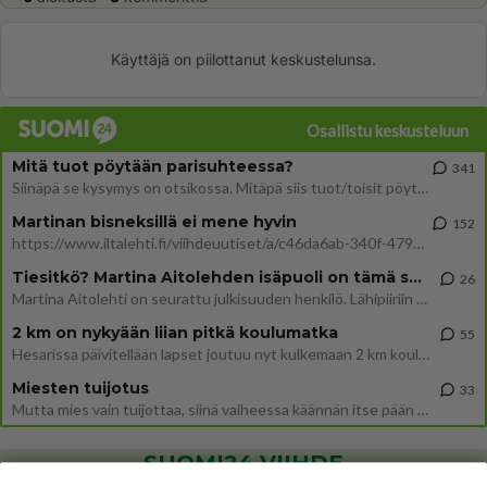
Käyttäjä on piilottanut keskustelunsa.
Osallistu keskusteluun
Mitä tuot pöytään parisuhteessa?
341
Siinäpä se kysymys on otsikossa. Mitäpä siis tuot/toisit pöytään parisuhteessa? Oletko mies vai nainen? Koetko sen mitä
Martinan bisneksillä ei mene hyvin
152
https://www.iltalehti.fi/viihdeuutiset/a/c46da6ab-340f-4790-aaa7-0865eed2336 Yrityksen konkurssihakemus on tullut kärä
Tiesitkö? Martina Aitolehden isäpuoli on tämä suosittu laulaja
26
Martina Aitolehti on seurattu julkisuuden henkilö. Lähipiiriin mahtuu muitakin tunnettuja henkilöitä. Tiesitkö, että Ma
2 km on nykyään liian pitkä koulumatka
55
Hesarissa päivitellään lapset joutuu nyt kulkemaan 2 km kouluun jösses. Ruostefillarilla tuo matka menee vaikka miten äk
Miesten tuijotus
33
Mutta mies vain tuijottaa, siinä vaiheessa käännän itse pään pois. Mikä juttu? Yleensä jos joku tuijottaa tai katsoo, hä
SUOMI24 VIIHDE