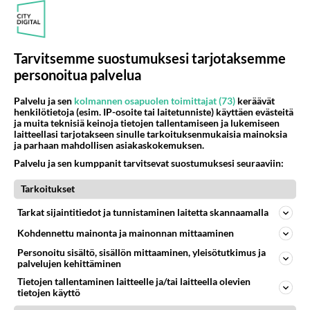
Muistatko? Kädestä suuhun elävä Satu sai jättimäisen rahasalkun
Henry-miljonääriltä
Mika Myllylä kuoli yksin omassa kodissaan - Millainen mies oli palvottu
urheilusankari?
Tarvitsemme suostumuksesi tarjotaksemme
Tiesitkö? Martina Aitolehden isäpuoli on tämä suosittu laulaja
personoitua palvelua
Palvelu ja sen
kolmannen osapuolen toimittajat (73)
keräävät
henkilötietoja (esim. IP-osoite tai laitetunniste) käyttäen evästeitä
ja muita teknisiä keinoja tietojen tallentamiseen ja lukemiseen
laitteellasi tarjotakseen sinulle tarkoituksenmukaisia mainoksia
Osallistu keskusteluun
ja parhaan mahdollisen asiakaskokemuksen.
Uusioperheen aikuiset lapset tyhjentää jääkaapin käydessään
40
Palvelu ja sen kumppanit tarvitsevat suostumuksesi seuraaviin:
Miten selvittäisitte seuraavan ongelman, meillä on uusioperhe, minulla teini-ikäiset lapset ja puolisolla aikuiset, jotk
Tarkoitukset
GALLUP: Mikä on arkiruokabravuurisi?
10
Lomat on monella lomailtu ja arki alkaa. Se voi tarkoittaa myös sitä, että grillailut on grillattu ja palataan arjen ruo
Tarkat sijaintitiedot ja tunnistaminen laitetta skannaamalla
Naiset kertokaa
40
Kohdennettu mainonta ja mainonnan mittaaminen
Miksi se että mies on seksuaalinen ja haluaa seksiä ja te olette hänen mielestänne haluttava on vastenmielistä? Mikä sii
Personoitu sisältö, sisällön mittaaminen, yleisötutkimus ja
palvelujen kehittäminen
Miksi kumppaniehdokkaan oma elämä on teille ongelma?
515
Täällä monesti kuulee vaatimuksia siitä, että kumppaniehdokkaalla ei saisi olla lemmikkejä, lapsia, kavereita, eksiä, su
Tietojen tallentaminen laitteelle ja/tai laitteella olevien
tietojen käyttö
Datakeskukset voivat saada moninkertaisesti enemmän palautuksia kuin mitä ne maksavat veroja
140