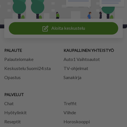
Aloita keskustelu
PALAUTE
KAUPALLINEN YHTEISTYÖ
Palautelomake
Auto1 Vaihtoautot
Keskustelu Suomi24:sta
TV-ohjelmat
Opastus
Sanakirja
PALVELUT
Chat
Treffit
Hyötylinkit
Viihde
Reseptit
Horoskooppi