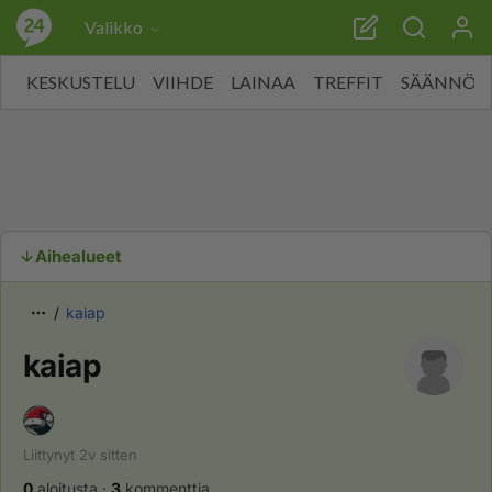
Valikko
KESKUSTELU
VIIHDE
LAINAA
TREFFIT
SÄÄNNÖT
Aihealueet
kaiap
kaiap
Liittynyt
2v
sitten
0
aloitusta
·
3
kommenttia