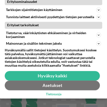
”Datakeskukset voivat saada moninkertaisesti enemmän palautuksia kuin mitä ne maksavat veroja”, sanoo professori Jussi K
Erityisominaisuudet
Tarkkojen sijaintitietojen käyttäminen
Tunnista laitteet aktiivisesti pyydettyjen tietojen perusteella
STARA.FI
Erityiset tarkoitukset
Hämeensillan patsaat puettiin suomirockiin
Tietoturva, väärinkäytösten ehkäiseminen ja virheiden
korjaaminen
Blind Channel palaa tauoltaan – paluukonsertti marraskuussa
Mainonnan ja sisällön tekninen jakelu
Tampere City Festival tekee viikonloppuna ennätyksensä – tältä näytti
Hyväksymällä sallit tietojesi käsittelyn. Suostumuksesi koskee
viime vuonna
tätä palvelua, hyväksymättä jättäminen voi vaikuttaa
asiakaskokemukseesi. Jotkut teknologiat saattavat perustella
tietojen käsittelyä oikeutetulla edulla, voit vastustaa tätä tai
muuttaa muita asetuksia klikkaamalla "Asetukset" linkkiä.
Hyväksy kaikki
Asetukset
Tietosuoja