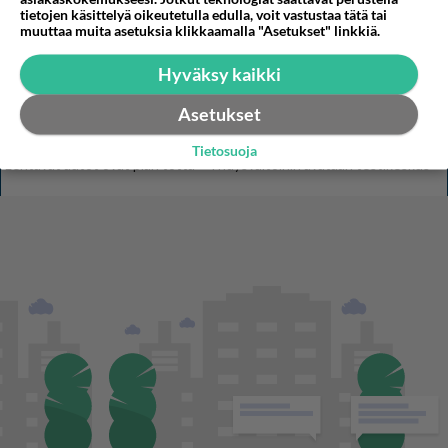
tietojen käsittelyä oikeutetulla edulla, voit vastustaa tätä tai
muuttaa muita asetuksia klikkaamalla "Asetukset" linkkiä.
STARA.FI
Hyväksy kaikki
Nämä jäivät Eppu Normaalin viimeisiksi sanoiksi
Asetukset
Laittomassa mopomiitissä onnettomuus Seinäjoella
Tietosuoja
Lentävät autot ovat pian totta – Yhdysvaltoihin avataan testikeskus