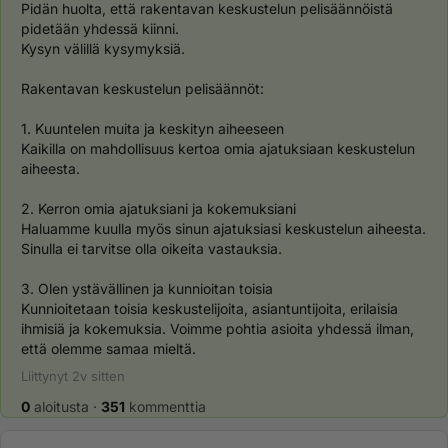
Pidän huolta, että rakentavan keskustelun pelisäännöistä 
pidetään yhdessä kiinni. 
Kysyn välillä kysymyksiä.
Rakentavan keskustelun pelisäännöt:
1. Kuuntelen muita ja keskityn aiheeseen
Kaikilla on mahdollisuus kertoa omia ajatuksiaan keskustelun 
aiheesta. 
2. Kerron omia ajatuksiani ja kokemuksiani
Haluamme kuulla myös sinun ajatuksiasi keskustelun aiheesta. 
Sinulla ei tarvitse olla oikeita vastauksia. 
3. Olen ystävällinen ja kunnioitan toisia
Kunnioitetaan toisia keskustelijoita, asiantuntijoita, erilaisia 
ihmisiä ja kokemuksia. Voimme pohtia asioita yhdessä ilman, 
että olemme samaa mieltä.
Liittynyt
2v
sitten
0
aloitusta
·
351
kommenttia