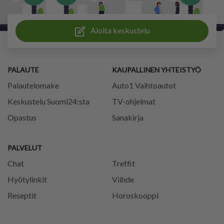
Aloita keskustelu
PALAUTE
KAUPALLINEN YHTEISTYÖ
Palautelomake
Auto1 Vaihtoautot
Keskustelu Suomi24:sta
TV-ohjelmat
Opastus
Sanakirja
PALVELUT
Chat
Treffit
Hyötylinkit
Viihde
Reseptit
Horoskooppi