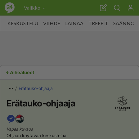
Valikko
KESKUSTELU
VIIHDE
LAINAA
TREFFIT
SÄÄNNÖT
Aihealueet
Erätauko-ohjaaja
Erätauko-ohjaaja
Vapaa kuvaus
Ohjaan käytävää keskustelua. 