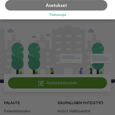
Asetukset
Tietosuoja
Aloita keskustelu
PALAUTE
KAUPALLINEN YHTEISTYÖ
Palautelomake
Auto1 Vaihtoautot