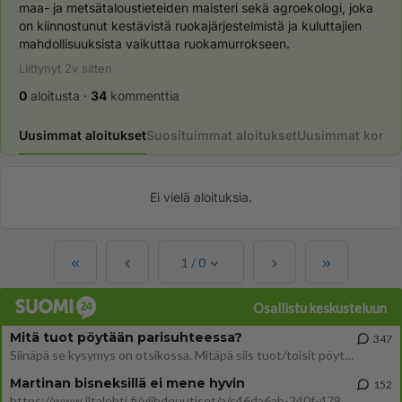
maa- ja metsätaloustieteiden maisteri sekä agroekologi, joka 
on kiinnostunut kestävistä ruokajärjestelmistä ja kuluttajien 
mahdollisuuksista vaikuttaa ruokamurrokseen.
Liittynyt
2v
sitten
0
aloitusta
·
34
kommenttia
Uusimmat aloitukset
Suosituimmat aloitukset
Uusimmat komme
Ei vielä aloituksia.
1
/
0
Osallistu keskusteluun
Mitä tuot pöytään parisuhteessa?
347
Siinäpä se kysymys on otsikossa. Mitäpä siis tuot/toisit pöytään parisuhteessa? Oletko mies vai nainen? Koetko sen mitä
Martinan bisneksillä ei mene hyvin
152
https://www.iltalehti.fi/viihdeuutiset/a/c46da6ab-340f-4790-aaa7-0865eed2336 Yrityksen konkurssihakemus on tullut kärä