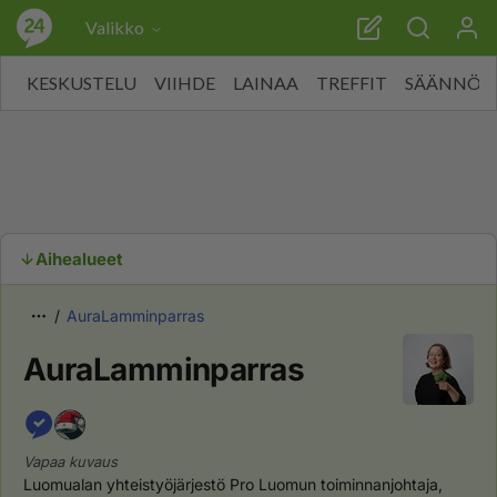
Valikko
KESKUSTELU
VIIHDE
LAINAA
TREFFIT
SÄÄNNÖT
Aihealueet
AuraLamminparras
AuraLamminparras
Vapaa kuvaus
Luomualan yhteistyöjärjestö Pro Luomun toiminnanjohtaja, 