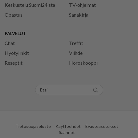
Keskustelu Suomi24:sta
TV-ohjelmat
Opastus
Sanakirja
PALVELUT
Chat
Treffit
Hyötylinkit
Viihde
Reseptit
Horoskooppi
Tietosuojaseloste
Käyttöehdot
Evästeasetukset
Säännöt