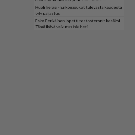
odotti
Huoli heräsi - Erikoisjoukot tulevasta kaudesta
tyly paljastus
Esko Eerikäinen lopetti testosteronit kesäksi -
Tämä ikävä vaikutus iski heti