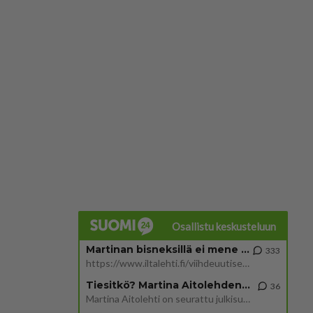
Osallistu keskusteluun
Martinan bisneksillä ei mene hyvin
333
https://www.iltalehti.fi/viihdeuutiset/a/c46da6ab-340f-4790-aaa7-0865eed2336 Yrityksen konkurssihakemus on tullut kärä
Tiesitkö? Martina Aitolehden isäpuoli on tämä suosittu laulaja
36
Martina Aitolehti on seurattu julkisuuden henkilö. Lähipiiriin mahtuu muitakin tunnettuja henkilöitä. Tiesitkö, että Ma