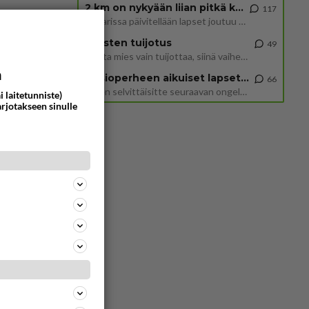
2 km on nykyään liian pitkä koulumatka
117
Hesarissa päivitellään lapset joutuu nyt kulkemaan 2 km kouluun jösses. Ruostefillarilla tuo matka menee vaikka miten äk
Miesten tuijotus
49
Mutta mies vain tuijottaa, siinä vaiheessa käännän itse pään pois. Mikä juttu? Yleensä jos joku tuijottaa tai katsoo, hä
a
Uusioperheen aikuiset lapset tyhjentää jääkaapin käydessään
66
Miten selvittäisitte seuraavan ongelman, meillä on uusioperhe, minulla teini-ikäiset lapset ja puolisolla aikuiset, jotk
i laitetunniste)
arjotakseen sinulle