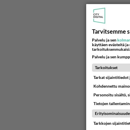
Tarvitsemme s
Palvelu ja sen
kolman
käyttäen evästeitä ja
tarkoituksenmukaisi
Palvelu ja sen kumpp
Tarkoitukset
Tarkat sijaintitiedo
Kohdennettu mainon
Personoitu sisältö, 
Tietojen tallentamine
Erityisominaisuude
Tarkkojen sijaintiti