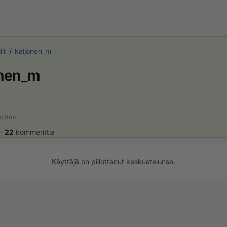
lit
kaljonen_m
onen_m
sitten
·
22
kommenttia
Käyttäjä on piilottanut keskustelunsa.