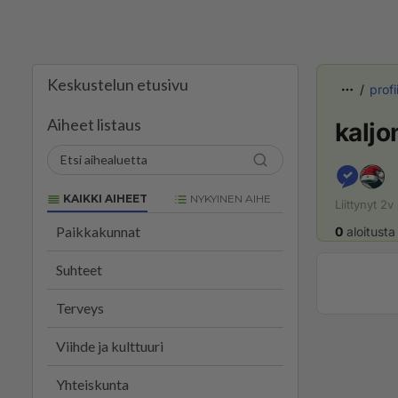
Keskustelun etusivu
profii
Aiheet listaus
kalj
KAIKKI AIHEET
NYKYINEN AIHE
Liittynyt
2v
Paikkakunnat
0
aloitusta
Suhteet
Terveys
Viihde ja kulttuuri
Yhteiskunta