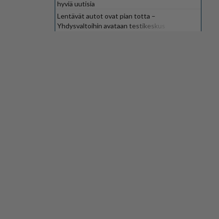
hyviä uutisia
Lentävät autot ovat pian totta –
Yhdysvaltoihin avataan testikeskus