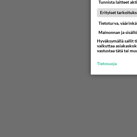
Tunnista laitteet akt
Erityiset tarkoituks
Tietoturva, väärink
Mainonnan ja sisäll
Hyväksymällä sallit t
vaikuttaa asiakaskoke
vastustaa tätä tai mu
Tietosuoja