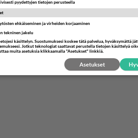
iivisesti pyydettyjen tietojen perusteella
et
äytösten ehkäiseminen ja virheiden korjaaminen
ön tekninen jakelu
ietojesi käsittelyn. Suostumuksesi koskee tätä palvelua, hyväksymättä jä
mukseesi. Jotkut teknologiat saattavat perustella tietojen käsittelyä oike
uttaa muita asetuksia klikkaamalla "Asetukset" linkkiä.
Asetukset
Hyv