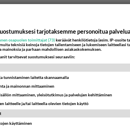
uostumuksesi tarjotaksemme personoitua palvelu
nen osapuolen toimittajat (73)
keräävät henkilötietoja (esim. IP-osoite ta
 muita teknisiä keinoja tietojen tallentamiseen ja lukemiseen laitteellasi t
a mainoksia ja parhaan mahdollisen asiakaskokemuksen.
anit tarvitsevat suostumuksesi seuraaviin:
t ja tunnistaminen laitetta skannaamalla
ta ja mainonnan mittaaminen
sisällön mittaaminen, yleisötutkimus ja palvelujen kehittäminen
n laitteelle ja/tai laitteella olevien tietojen käyttö
t
etojen käyttäminen