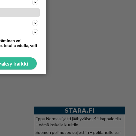
ttäminen voi
utetulla edulla, voit
äksy kaikki
STARA.FI
Eppu Normaali jätti jäähyväiset 44 kappaleella
– nämä keikalla kuultiin
Suomen pelimuseo suljettiin – pelifaneille tuli