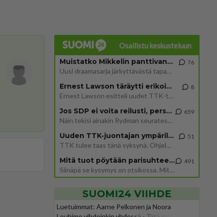
Osallistu keskusteluun
Muistatko Mikkelin panttivankidraaman?
76
Uusi draamasarja järkyttävästä tapauksesta on tulossa. Tositapahtumiin perustuva sarja ammentaa vuoden 1986 Mikkelin pan
Ernest Lawson täräytti erikoisen heiton TTK-lehdistötilaisuudessa: " Onko tässä tarkoituksena...?"
8
Ernest Lawson esitteli uudet TTK-tähtioppilaat ja opettajat torstaina 6.8. lehdistölle. Tulevalla kaudella on yksi hausk
Jos SDP ei voita reilusti, persut kumoavat demokratian Suomesta
659
Näin tekisi ainakin Rydman seuratessaan idolinsa Trumpin mallia https://www.is.fi/politiikka/art-2000012187244.html
Uuden TTK-juontajan ympärillä epätietoisuus sakenee - Nyt MTV hämmentää soppaa
51
TTK tulee taas tänä syksynä. Ohjelman uudet tähtioppilaat julkistetaan torstaina 6. elokuuta klo 14 alkavassa lehdistö
Mitä tuot pöytään parisuhteessa?
491
Siinäpä se kysymys on otsikossa. Mitäpä siis tuot/toisit pöytään parisuhteessa? Oletko mies vai nainen? Koetko sen mitä
SUOMI24 VIIHDE
Luetuimmat: Aarne Pelkonen ja Noora
Louhimo vihdoinkin yhdessä - Tätä moni jo