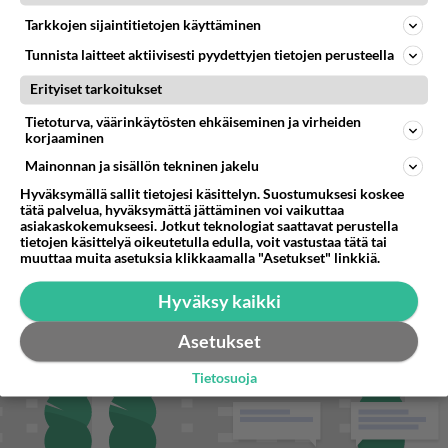
Tarkkojen sijaintitietojen käyttäminen
STARA.FI
Tunnista laitteet aktiivisesti pyydettyjen tietojen perusteella
Kela mukaan rikollisuuden torjuntaan
Erityiset tarkoitukset
Tietoturva, väärinkäytösten ehkäiseminen ja virheiden
Eppu Normaali jätti jäähyväiset 44 kappaleella – nämä keikalla kuultiin
korjaaminen
Mainonnan ja sisällön tekninen jakelu
IIro Rantala kruunasi Eppu Normaalin jäähyväiset – ylilyönti kuitenkin
tyrmistytti
Hyväksymällä sallit tietojesi käsittelyn. Suostumuksesi koskee
tätä palvelua, hyväksymättä jättäminen voi vaikuttaa
asiakaskokemukseesi. Jotkut teknologiat saattavat perustella
tietojen käsittelyä oikeutetulla edulla, voit vastustaa tätä tai
muuttaa muita asetuksia klikkaamalla "Asetukset" linkkiä.
Hyväksy kaikki
Asetukset
Tietosuoja