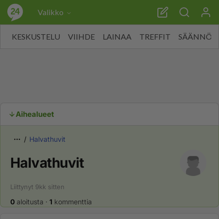
Valikko
KESKUSTELU
VIIHDE
LAINAA
TREFFIT
SÄÄNNÖT
Aihealueet
Halvathuvit
Halvathuvit
Liittynyt
9kk
sitten
0
aloitusta
·
1
kommenttia