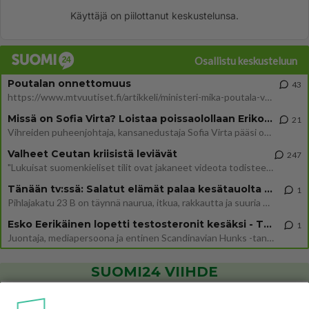
Käyttäjä on piilottanut keskustelunsa.
Osallistu keskusteluun
Poutalan onnettomuus
43
https://www.mtvuutiset.fi/artikkeli/ministeri-mika-poutala-vakavassa-onnettomuudessa/9375980 Kumma kun jutussa ei manit
Missä on Sofia Virta? Loistaa poissaolollaan Erikoisjoukot uudelta kaudelta
21
Vihreiden puheenjohtaja, kansanedustaja Sofia Virta pääsi otsikoihin, kun tieto hänen osallistumisestaan Erikoisjoukot-k
Valheet Ceutan kriisistä leviävät
247
"Lukuisat suomenkieliset tilit ovat jakaneet videota todisteena siitä, että siirtolaisjoukot aiheuttavat edelleen Ceutas
Tänään tv:ssä: Salatut elämät palaa kesätauolta - Tässä hieman juonipaljastuksia
1
Pihlajakatu 23 B on täynnä naurua, itkua, rakkautta ja suuria salaisuuksia. Suomalaisten yksi pitkäikäisimmistä draamas
Esko Eerikäinen lopetti testosteronit kesäksi - Tämä ikävä vaikutus iski heti
1
Juontaja, mediapersoona ja entinen Scandinavian Hunks -tanssija Esko Eerikäinen on tunnettu avoimuudestaan. Nyt Eerikäi
SUOMI24 VIIHDE
Danny, 83, teki yllättävän teon - Missä on 25-vuotias Helmi
Loukasmäki?