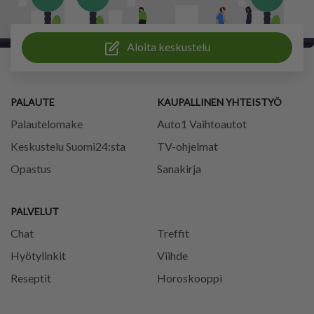
Aloita keskustelu
PALAUTE
KAUPALLINEN YHTEISTYÖ
Palautelomake
Auto1 Vaihtoautot
Keskustelu Suomi24:sta
TV-ohjelmat
Opastus
Sanakirja
PALVELUT
Chat
Treffit
Hyötylinkit
Viihde
Reseptit
Horoskooppi