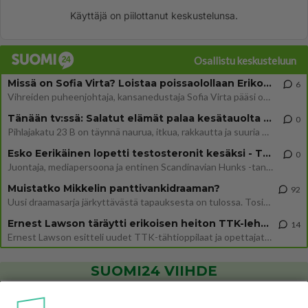
Käyttäjä on piilottanut keskustelunsa.
Osallistu keskusteluun
Missä on Sofia Virta? Loistaa poissaolollaan Erikoisjoukot uudelta kaudelta
6
Vihreiden puheenjohtaja, kansanedustaja Sofia Virta pääsi otsikoihin, kun tieto hänen osallistumisestaan Erikoisjoukot-k
Tänään tv:ssä: Salatut elämät palaa kesätauolta - Tässä hieman juonipaljastuksia
0
Pihlajakatu 23 B on täynnä naurua, itkua, rakkautta ja suuria salaisuuksia. Suomalaisten yksi pitkäikäisimmistä draamas
Esko Eerikäinen lopetti testosteronit kesäksi - Tämä ikävä vaikutus iski heti
0
Juontaja, mediapersoona ja entinen Scandinavian Hunks -tanssija Esko Eerikäinen on tunnettu avoimuudestaan. Nyt Eerikäi
Muistatko Mikkelin panttivankidraaman?
92
Uusi draamasarja järkyttävästä tapauksesta on tulossa. Tositapahtumiin perustuva sarja ammentaa vuoden 1986 Mikkelin pan
Ernest Lawson täräytti erikoisen heiton TTK-lehdistötilaisuudessa: " Onko tässä tarkoituksena...?"
14
Ernest Lawson esitteli uudet TTK-tähtioppilaat ja opettajat torstaina 6.8. lehdistölle. Tulevalla kaudella on yksi hausk
SUOMI24 VIIHDE
Danny, 83, teki yllättävän teon - Missä on 25-vuotias Helmi
Loukasmäki?