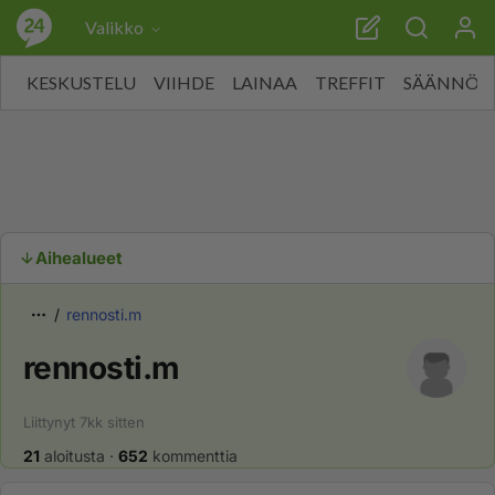
Valikko
KESKUSTELU
VIIHDE
LAINAA
TREFFIT
SÄÄNNÖT
Aihealueet
rennosti.m
rennosti.m
Liittynyt
7kk
sitten
21
aloitusta
·
652
kommenttia