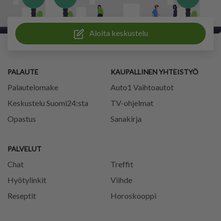
Aloita keskustelu
PALAUTE
KAUPALLINEN YHTEISTYÖ
Palautelomake
Auto1 Vaihtoautot
Keskustelu Suomi24:sta
TV-ohjelmat
Opastus
Sanakirja
PALVELUT
Chat
Treffit
Hyötylinkit
Viihde
Reseptit
Horoskooppi