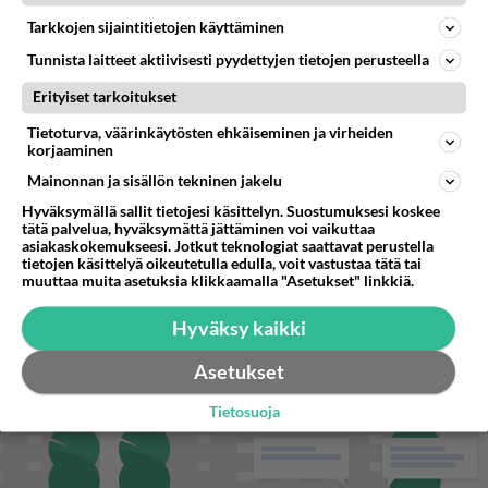
Tarkkojen sijaintitietojen käyttäminen
STARA.FI
Tunnista laitteet aktiivisesti pyydettyjen tietojen perusteella
F/A-18 Hornetit ja Hawkit ilmaan Rovaniemellä
Erityiset tarkoitukset
Tietoturva, väärinkäytösten ehkäiseminen ja virheiden
Äänestykselle yllättävä käänne – hallintorakennukseen ilmestyi
korjaaminen
kapybaroja
Mainonnan ja sisällön tekninen jakelu
Yrittäjä myi 95 litraa poppersia ja tuomittiin – KKO määritteli
lääkkeeksi
Hyväksymällä sallit tietojesi käsittelyn. Suostumuksesi koskee
tätä palvelua, hyväksymättä jättäminen voi vaikuttaa
asiakaskokemukseesi. Jotkut teknologiat saattavat perustella
tietojen käsittelyä oikeutetulla edulla, voit vastustaa tätä tai
muuttaa muita asetuksia klikkaamalla "Asetukset" linkkiä.
Hyväksy kaikki
Asetukset
Tietosuoja