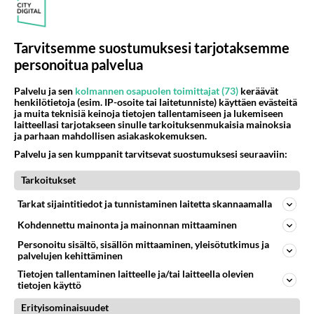
Nam, nyt maistuu - Tämä kikka saa lapsiperheiden suosikkiruoasta vielä
parempaa
Heroiiniaddiktin rooli sai John Travoltan uran nousukiitoon - Nyt
Tarvitsemme suostumuksesi tarjotaksemme
kulttileffa Pulp Fiction tv:stä
personoitua palvelua
Palvelu ja sen
kolmannen osapuolen toimittajat (73)
keräävät
henkilötietoja (esim. IP-osoite tai laitetunniste) käyttäen evästeitä
ja muita teknisiä keinoja tietojen tallentamiseen ja lukemiseen
Osallistu keskusteluun
laitteellasi tarjotakseen sinulle tarkoituksenmukaisia mainoksia
ja parhaan mahdollisen asiakaskokemuksen.
Jos SDP ei voita reilusti, persut kumoavat demokratian Suomesta
699
Näin tekisi ainakin Rydman seuratessaan idolinsa Trumpin mallia https://www.is.fi/politiikka/art-2000012187244.html
Palvelu ja sen kumppanit tarvitsevat suostumuksesi seuraaviin:
Uuden TTK-juontajan ympärillä epätietoisuus sakenee - Nyt MTV hämmentää soppaa
54
Tarkoitukset
TTK tulee taas tänä syksynä. Ohjelman uudet tähtioppilaat julkistetaan torstaina 6. elokuuta klo 14 alkavassa lehdistö
Tarkat sijaintitiedot ja tunnistaminen laitetta skannaamalla
Mitä tuot pöytään parisuhteessa?
497
Siinäpä se kysymys on otsikossa. Mitäpä siis tuot/toisit pöytään parisuhteessa? Oletko mies vai nainen? Koetko sen mitä
Kohdennettu mainonta ja mainonnan mittaaminen
Personoitu sisältö, sisällön mittaaminen, yleisötutkimus ja
Martinan bisneksillä ei mene hyvin
334
palvelujen kehittäminen
https://www.iltalehti.fi/viihdeuutiset/a/c46da6ab-340f-4790-aaa7-0865eed2336 Yrityksen konkurssihakemus on tullut kärä
Tietojen tallentaminen laitteelle ja/tai laitteella olevien
Tiesitkö? Martina Aitolehden isäpuoli on tämä suosittu laulaja
41
tietojen käyttö
Martina Aitolehti on seurattu julkisuuden henkilö. Lähipiiriin mahtuu muitakin tunnettuja henkilöitä. Tiesitkö, että Ma
Erityisominaisuudet