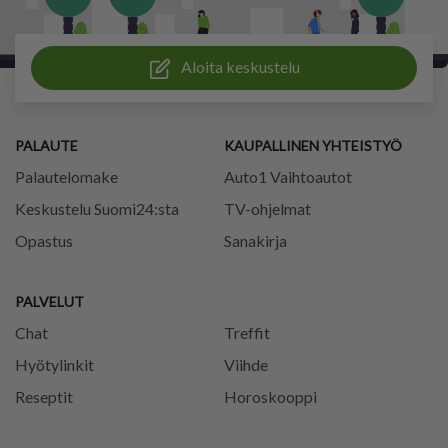
Aloita keskustelu
PALAUTE
KAUPALLINEN YHTEISTYÖ
Palautelomake
Auto1 Vaihtoautot
Keskustelu Suomi24:sta
TV-ohjelmat
Opastus
Sanakirja
PALVELUT
Chat
Treffit
Hyötylinkit
Viihde
Reseptit
Horoskooppi