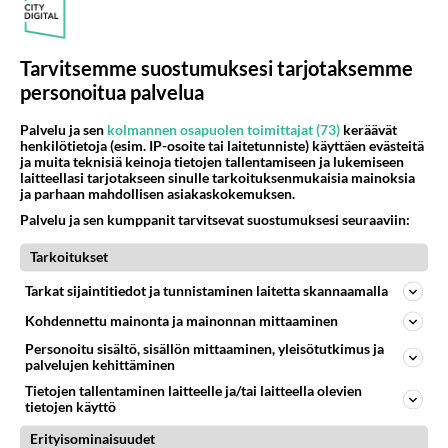
TTK-voittaja Johannes Holopainen paljasti iloisen uutisen - Tätä moni
ehti jo odottaa
Huoli heräsi - Erikoisjoukot tulevasta kaudesta tyly paljastus
Tarvitsemme suostumuksesi tarjotaksemme
personoitua palvelua
Palvelu ja sen
kolmannen osapuolen toimittajat (73)
keräävät
henkilötietoja (esim. IP-osoite tai laitetunniste) käyttäen evästeitä
ja muita teknisiä keinoja tietojen tallentamiseen ja lukemiseen
Osallistu keskusteluun
laitteellasi tarjotakseen sinulle tarkoituksenmukaisia mainoksia
ja parhaan mahdollisen asiakaskokemuksen.
Muistatko Mikkelin panttivankidraaman?
92
Uusi draamasarja järkyttävästä tapauksesta on tulossa. Tositapahtumiin perustuva sarja ammentaa vuoden 1986 Mikkelin pan
Palvelu ja sen kumppanit tarvitsevat suostumuksesi seuraaviin:
Ernest Lawson täräytti erikoisen heiton TTK-lehdistötilaisuudessa: " Onko tässä tarkoituksena...?"
14
Tarkoitukset
Ernest Lawson esitteli uudet TTK-tähtioppilaat ja opettajat torstaina 6.8. lehdistölle. Tulevalla kaudella on yksi hausk
Tarkat sijaintitiedot ja tunnistaminen laitetta skannaamalla
Jos SDP ei voita reilusti, persut kumoavat demokratian Suomesta
701
Näin tekisi ainakin Rydman seuratessaan idolinsa Trumpin mallia https://www.is.fi/politiikka/art-2000012187244.html
Kohdennettu mainonta ja mainonnan mittaaminen
Personoitu sisältö, sisällön mittaaminen, yleisötutkimus ja
Uuden TTK-juontajan ympärillä epätietoisuus sakenee - Nyt MTV hämmentää soppaa
54
palvelujen kehittäminen
TTK tulee taas tänä syksynä. Ohjelman uudet tähtioppilaat julkistetaan torstaina 6. elokuuta klo 14 alkavassa lehdistö
Tietojen tallentaminen laitteelle ja/tai laitteella olevien
Mitä tuot pöytään parisuhteessa?
497
tietojen käyttö
Siinäpä se kysymys on otsikossa. Mitäpä siis tuot/toisit pöytään parisuhteessa? Oletko mies vai nainen? Koetko sen mitä
Erityisominaisuudet