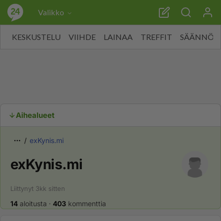
Valikko
KESKUSTELU
VIIHDE
LAINAA
TREFFIT
SÄÄNNÖT
Aihealueet
exKynis.mi
exKynis.mi
Liittynyt
3kk
sitten
14
aloitusta
·
403
kommenttia