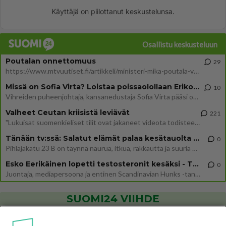
Käyttäjä on piilottanut keskustelunsa.
Osallistu keskusteluun
Poutalan onnettomuus
29
https://www.mtvuutiset.fi/artikkeli/ministeri-mika-poutala-vakavassa-onnettomuudessa/9375980 Kumma kun jutussa ei manit
Missä on Sofia Virta? Loistaa poissaolollaan Erikoisjoukot uudelta kaudelta
10
Vihreiden puheenjohtaja, kansanedustaja Sofia Virta pääsi otsikoihin, kun tieto hänen osallistumisestaan Erikoisjoukot-k
Valheet Ceutan kriisistä leviävät
221
"Lukuisat suomenkieliset tilit ovat jakaneet videota todisteena siitä, että siirtolaisjoukot aiheuttavat edelleen Ceutas
Tänään tv:ssä: Salatut elämät palaa kesätauolta - Tässä hieman juonipaljastuksia
0
Pihlajakatu 23 B on täynnä naurua, itkua, rakkautta ja suuria salaisuuksia. Suomalaisten yksi pitkäikäisimmistä draamas
Esko Eerikäinen lopetti testosteronit kesäksi - Tämä ikävä vaikutus iski heti
0
Juontaja, mediapersoona ja entinen Scandinavian Hunks -tanssija Esko Eerikäinen on tunnettu avoimuudestaan. Nyt Eerikäi
SUOMI24 VIIHDE
Danny, 83, teki yllättävän teon - Missä on 25-vuotias Helmi
Loukasmäki?