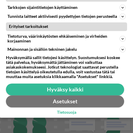
Tarkkojen sijaintitietojen käyttäminen
STARA.FI
Tunnista laitteet aktiivisesti pyydettyjen tietojen perusteella
IL: Mopoilijan ojaan kiilannutta poliisia epäillään kolmesta rikoksesta
Erityiset tarkoitukset
Tietoturva, väärinkäytösten ehkäiseminen ja virheiden
Kaksi skootterikuskia pakeni poliisia Oulussa
korjaaminen
Mainonnan ja sisällön tekninen jakelu
Ilmiöksi noussut Heated Rivalry -kirjasarja ilmestyy suomeksi
Hyväksymällä sallit tietojesi käsittelyn. Suostumuksesi koskee
tätä palvelua, hyväksymättä jättäminen voi vaikuttaa
asiakaskokemukseesi. Jotkut teknologiat saattavat perustella
tietojen käsittelyä oikeutetulla edulla, voit vastustaa tätä tai
muuttaa muita asetuksia klikkaamalla "Asetukset" linkkiä.
Hyväksy kaikki
Asetukset
Tietosuoja