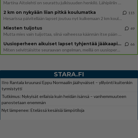
Martina Aitolehti on seurattu julkisuuden henkilö. Lähipiiriin mahtuu muitakin tunnettuja henkilöitä. Tiesitkö, että Ma
2 km on nykyään liian pitkä koulumatka
115
Hesarissa päivitellään lapset joutuu nyt kulkemaan 2 km kouluun jösses. Ruostefillarilla tuo matka menee vaikka miten äk
Miesten tuijotus
49
Mutta mies vain tuijottaa, siinä vaiheessa käännän itse pään pois. Mikä juttu? Yleensä jos joku tuijottaa tai katsoo, hä
Uusioperheen aikuiset lapset tyhjentää jääkaapin käydessään
66
Miten selvittäisitte seuraavan ongelman, meillä on uusioperhe, minulla teini-ikäiset lapset ja puolisolla aikuiset, jotk
STARA.FI
IIro Rantala kruunasi Eppu Normaalin jäähyväiset – ylilyönti kuitenkin
tyrmistytti
Tutkimus: Nykyisät erilaisia kuin heidän isänsä – vanhemmuuteen
panostetaan enemmän
Nyt lämpenee: Etelässä kesäisiä lämpötiloja