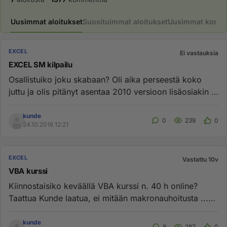
Uusimmat aloitukset
Suosituimmat aloitukset
Uusimmat komme
EXCEL
Ei vastauksia
EXCEL SM kilpailu
Osallistuiko joku skabaan? Oli aika perseestä koko
juttu ja olis pitänyt asentaa 2010 versioon lisäosiakin ja
olisi pitä...
kunde
0
239
0
24.10.2016 12:21
EXCEL
Vastattu 10v
VBA kurssi
Kiinnostaisiko keväällä VBA kurssi n. 40 h online?
Taattua Kunde laatua, ei mitään makronauhoitusta ...
Jos 10 henkilöä ...
kunde
8
287
0