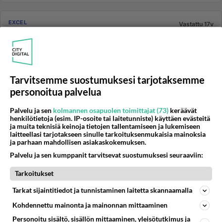
EXCEL
Vastattu 17v
Hyvää Uutta Vuotta
Kunde grillailee ja toivottelee Hyvää Uutta Vuotta
Khoratista !!! ja pian aukeaa ne mun omat
KeepExceling sivut...
Tarvitsemme suostumuksesi tarjotaksemme
kunde
personoitua palvelua
3
501
0
31.12.2008 16:11
Palvelu ja sen
kolmannen osapuolen toimittajat (73)
keräävät
henkilötietoja (esim. IP-osoite tai laitetunniste) käyttäen evästeitä
ja muita teknisiä keinoja tietojen tallentamiseen ja lukemiseen
EXCEL
Ei vastauksia
laitteellasi tarjotakseen sinulle tarkoituksenmukaisia mainoksia
Nostetaanpas vanha juttu esille
ja parhaan mahdollisen asiakaskokemuksen.
http://keskustelu.suomi24.fi/show.fcgi?
Palvelu ja sen kumppanit tarvitsevat suostumuksesi seuraaviin:
category=108&conference=4500000000000708&post
Tarkoitukset
ing=22000000019318739 kaavaongelmia...
kunde
Tarkat sijaintitiedot ja tunnistaminen laitetta skannaamalla
0
595
0
14.02.2007 04:23
Kohdennettu mainonta ja mainonnan mittaaminen
Personoitu sisältö, sisällön mittaaminen, yleisötutkimus ja