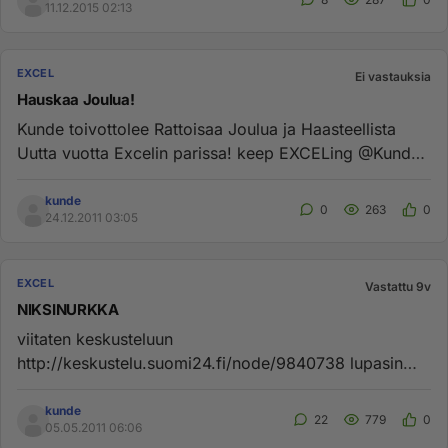
11.12.2015 02:13
EXCEL
Ei vastauksia
Hauskaa Joulua!
Kunde toivottolee Rattoisaa Joulua ja Haasteellista
Uutta vuotta Excelin parissa! keep EXCELing @Kunde
P.S. avasin oma...
kunde
0
263
0
24.12.2011 03:05
EXCEL
Vastattu 9v
NIKSINURKKA
viitaten keskusteluun
http://keskustelu.suomi24.fi/node/9840738 lupasin
aloittaa ketjun, johon voit lisätä käyttöä help...
kunde
22
779
0
05.05.2011 06:06