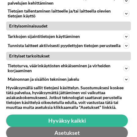
palvelujen kehittäminen
EXCEL
Ei vastauksia
Tietojen tallentaminen laitteelle ja/tai laitteella olevien
Erikoissuodatus
tietojen käyttö
Vinkki ;-) Keksin vahingossa tämän kun koodia
Erityisominaisuudet
väsäilin- eipä ole vastaan netistä tullut Kokeileppas
Tarkkojen sijaintitietojen käyttäminen
tehdä erikoissuodat...
kunde
Tunnista laitteet aktiivisesti pyydettyjen tietojen perusteella
0
1060
0
22.08.2006 19:38
Erityiset tarkoitukset
Tietoturva, väärinkäytösten ehkäiseminen ja virheiden
1
/
1
korjaaminen
Mainonnan ja sisällön tekninen jakelu
Osallistu keskusteluun
Hyväksymällä sallit tietojesi käsittelyn. Suostumuksesi koskee
tätä palvelua, hyväksymättä jättäminen voi vaikuttaa
Muistatko Mikkelin panttivankidraaman?
69
asiakaskokemukseesi. Jotkut teknologiat saattavat perustella
Uusi draamasarja järkyttävästä tapauksesta on tulossa. Tositapahtumiin perustuva sarja ammentaa vuoden 1986 Mikkelin pan
tietojen käsittelyä oikeutetulla edulla, voit vastustaa tätä tai
muuttaa muita asetuksia klikkaamalla "Asetukset" linkkiä.
Ernest Lawson täräytti erikoisen heiton TTK-lehdistötilaisuudessa: " Onko tässä tarkoituksena...?"
7
Ernest Lawson esitteli uudet TTK-tähtioppilaat ja opettajat torstaina 6.8. lehdistölle. Tulevalla kaudella on yksi hausk
Hyväksy kaikki
Jos SDP ei voita reilusti, persut kumoavat demokratian Suomesta
620
Näin tekisi ainakin Rydman seuratessaan idolinsa Trumpin mallia https://www.is.fi/politiikka/art-2000012187244.html
Asetukset