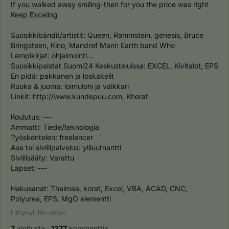
If you walked away smiling-then for you the price was right

Keep Exceling

Suosikkibändit/artistit: Queen, Rammstein, genesis, Bruce 
Bringsteen, Kino, Mandref Mann Earth band Who

Lempikirjat: ohjelmointi...

Suosikkipalstat Suomi24 Keskusteluissa: EXCEL, Kivitalot, EPS

En pidä: pakkanen ja loskakelit

Ruoka & juoma: loimulohi ja valkkari

Linkit: http://www.kundepuu.com, Khorat

Koulutus: ---

Ammatti: Tiede/teknologia

Työskentelen: freelancer

Ase tai siviilipalvelus: yliluutnantti

Siviilisääty: Varattu

Lapset: ---

Hakusanat: Thaimaa, korat, Excel, VBA, ACAD, CNC, 
Polyurea, EPS, MgO elementti
Liittynyt
19v
sitten
7
aloitusta
·
1377
kommenttia