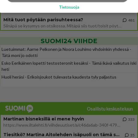
Uuden TTK-juontajan ympärillä epätietoisuus sakenee - Nyt MTV hämmentää soppaa
45
Tietosuoja
TTK tulee taas tänä syksynä. Ohjelman uudet tähtioppilaat julkistetaan torstaina 6. elokuuta klo 14 alkavassa lehdistö
Mitä tuot pöytään parisuhteessa?
481
Siinäpä se kysymys on otsikossa. Mitäpä siis tuot/toisit pöytään parisuhteessa? Oletko mies vai nainen? Koetko sen mitä
SUOMI24 VIIHDE
Luetuimmat: Aarne Pelkonen ja Noora Louhimo vihdoinkin yhdessä -
Tätä moni jo odotti
Esko Eerikäinen lopetti testosteronit kesäksi - Tämä ikävä vaikutus iski
heti
Huoli heräsi - Erikoisjoukot tulevasta kaudesta tyly paljastus
Osallistu keskusteluun
Martinan bisneksillä ei mene hyvin
333
https://www.iltalehti.fi/viihdeuutiset/a/c46da6ab-340f-4790-aaa7-0865eed2336 Yrityksen konkurssihakemus on tullut kärä
Tiesitkö? Martina Aitolehden isäpuoli on tämä suosittu laulaja
35