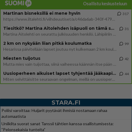
Osallistu keskusteluun
Martinan bisneksillä ei mene hyvin
317
https://www.iltalehti.fi/viihdeuutiset/a/c46da6ab-340f-4790-aaa7-0865eed2336 Yrityksen konkurssihakemus on tullut kärä
Tiesitkö? Martina Aitolehden isäpuoli on tämä suosittu laulaja
31
Martina Aitolehti on seurattu julkisuuden henkilö. Lähipiiriin mahtuu muitakin tunnettuja henkilöitä. Tiesitkö, että Ma
2 km on nykyään liian pitkä koulumatka
99
Hesarissa päivitellään lapset joutuu nyt kulkemaan 2 km kouluun jösses. Ruostefillarilla tuo matka menee vaikka miten äk
Miesten tuijotus
42
Mutta mies vain tuijottaa, siinä vaiheessa käännän itse pään pois. Mikä juttu? Yleensä jos joku tuijottaa tai katsoo, hä
Uusioperheen aikuiset lapset tyhjentää jääkaapin käydessään
44
Miten selvittäisitte seuraavan ongelman, meillä on uusioperhe, minulla teini-ikäiset lapset ja puolisolla aikuiset, jotk
STARA.FI
Poliisi varoittaa: Huijarit pyytävät ihmisiä nostamaan rahaa
automaatista
Uniikilta suorat sanat Tanssii tähtien kanssa osallistumisesta:
”Pelonsekaisia tunteita”