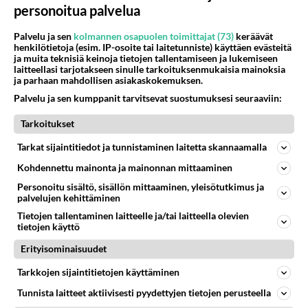
465
Jos SDP ei voita reilusti, persut kumoavat demokratian Suomesta
personoitua palvelua
999
Näin tekisi ainakin Rydman seuratessaan idolinsa Trumpin mallia https://www.is.fi/politiikka/art-2000012187244.html
06.08.2026 09:02
Maailman menoa
Palvelu ja sen
kolmannen osapuolen toimittajat (73)
keräävät
henkilötietoja (esim. IP-osoite tai laitetunniste) käyttäen evästeitä
ja muita teknisiä keinoja tietojen tallentamiseen ja lukemiseen
62
Mitä töitä kaivattusi on tehnyt?
laitteellasi tarjotakseen sinulle tarkoituksenmukaisia mainoksia
946
😅
ja parhaan mahdollisen asiakaskokemuksen.
05.08.2026 13:25
Ikävä
Palvelu ja sen kumppanit tarvitsevat suostumuksesi seuraaviin:
73
Voiko meidän välit
Tarkoitukset
932
Koskaan parantua tästä?
05.08.2026 05:34
Ikävä
Tarkat sijaintitiedot ja tunnistaminen laitetta skannaamalla
Kohdennettu mainonta ja mainonnan mittaaminen
48
Onko kaivattusi
Personoitu sisältö, sisällön mittaaminen, yleisötutkimus ja
691
Kummallinen jossakin suhteessa?
palvelujen kehittäminen
05.08.2026 17:47
Ikävä
Tietojen tallentaminen laitteelle ja/tai laitteella olevien
tietojen käyttö
74
Mies, olenko ymmärtänyt oikein?
683
Ystävyys/salainen suhde/molemmat ovat täysin poissuljettuja asioita? Nainen
Erityisominaisuudet
05.08.2026 11:40
Ikävä
Tarkkojen sijaintitietojen käyttäminen
102
Kiteen Pallon superpesisjoukkue pelaa huumeiden vaikutuksen alaisena
Tunnista laitteet aktiivisesti pyydettyjen tietojen perusteella
675
Huumerikos. Yleisesti uskotaan, että se seikka, että eräs KiPan pelaaja kärähtää huumeista, on vain jäävuoren huippu. M