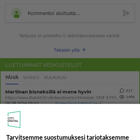
Kommentoi aloitusta...
Ketjusta on poistettu
0
sääntöjenvastaista viestiä.
Takaisin ylös
LUETUIMMAT KESKUSTELUT
PÄIVÄ
VIIKKO
KUUKAUSI
317
Martinan bisneksillä ei mene hyvin
1496
https://www.iltalehti.fi/viihdeuutiset/a/c46da6ab-340f-4790-aaa7-0865eed2336 Yrityksen konkurssihakemus on tullut kärä
05.08.2026 05:51
Kotimaiset julkkisjuorut
31
Tiesitkö? Martina Aitolehden isäpuoli on tämä suosittu laulaja
1219
Martina Aitolehti on seurattu julkisuuden henkilö. Lähipiiriin mahtuu muitakin tunnettuja henkilöitä. Tiesitkö, että Ma
05.08.2026 07:23
Kotimaiset julkkisjuorut
Tarvitsemme suostumuksesi tarjotaksemme