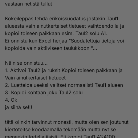
vastaan netistä tullut
Kokeileppas tehdä erikoissuodatus jostakin Taul1
alueesta vain ainutkertaiset tietueet vaihtoehdolla ja
kopioi toiseen paikkaan esim. Taul2 solu A1.
Ei onnistu kun Excel herjaa "Suodatettuja tietoja voi
kopioida vain aktiiviseen taulukkoon "...
Näin se onnistuu...
1. Aktivoi Taul2 ja ruksit Kopioi toiseen paikkaan ja
Vain ainutkertaiset tietueet
2. Luetteloalueeksi valitset normaalisti Taul1 alueen
3. Kopioi kohtaan joku Taul2 solu
4. Ok
ja siinä se!!!
tätä olinkin tarvinnut monesti, mutta olen sen joutunut
kiertoteitse koodaamalla tekemään mutta nyt se
meneekin todella iisisti. Eli kopioi Taul1 A1:A100