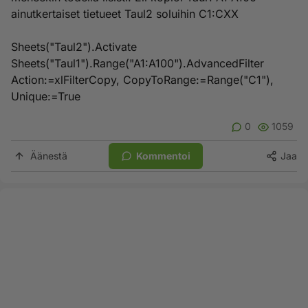
ainutkertaiset tietueet Taul2 soluihin C1:CXX
Sheets("Taul2").Activate
Sheets("Taul1").Range("A1:A100").AdvancedFilter
Action:=xlFilterCopy, CopyToRange:=Range("C1"),
Unique:=True
0
1059
Äänestä
Kommentoi
Jaa