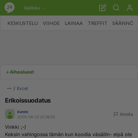
Valikko
KESKUSTELU
VIIHDE
LAINAA
TREFFIT
SÄÄNNÖT
Aihealueet
Excel
Erikoissuodatus
kunde
Ilmoita
2006-08-22 22:38:58
Vinkki ;-)
Keksin vahingossa tämän kun koodia väsäilin- eipä ole