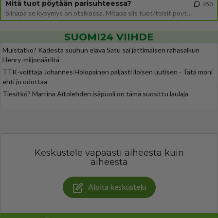
Mitä tuot pöytään parisuhteessa?
450
Siinäpä se kysymys on otsikossa. Mitäpä siis tuot/toisit pöytään parisuhteessa? Oletko mies vai nainen? Koetko sen mitä
SUOMI24 VIIHDE
Muistatko? Kädestä suuhun elävä Satu sai jättimäisen rahasalkun
Henry-miljonääriltä
TTK-voittaja Johannes Holopainen paljasti iloisen uutisen - Tätä moni
ehti jo odottaa
Tiesitkö? Martina Aitolehden isäpuoli on tämä suosittu laulaja
Keskustele vapaasti aiheesta kuin
aiheesta
Aloita keskustelu