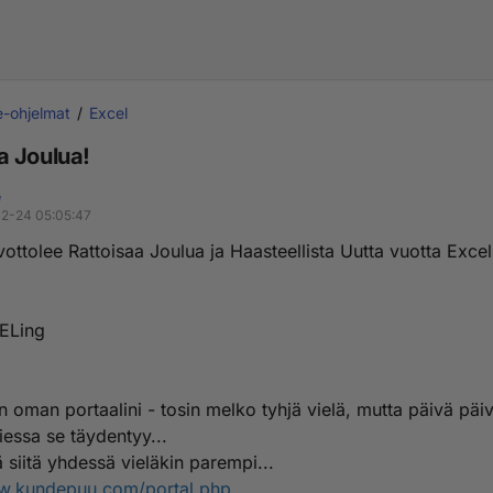
e-ohjelmat
Excel
 Joulua!
e
12-24 05:05:47
ottolee Rattoisaa Joulua ja Haasteellista Uutta vuotta Excel
ELing
n oman portaalini - tosin melko tyhjä vielä, mutta päivä päiv
liessa se täydentyy...
 siitä yhdessä vieläkin parempi...
ww.kundepuu.com/portal.php