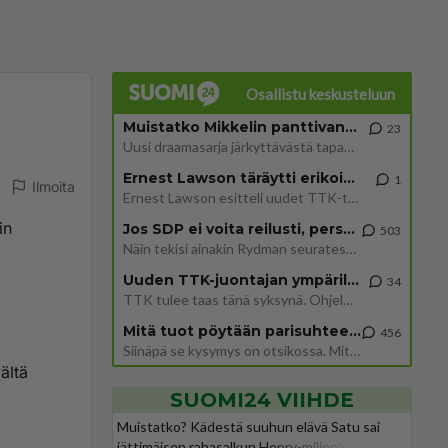
Osallistu keskusteluun
Muistatko Mikkelin panttivankidraaman?
23
Uusi draamasarja järkyttävästä tapauksesta on tulossa. Tositapahtumiin perustuva sarja ammentaa vuoden 1986 Mikkelin pan
Ernest Lawson täräytti erikoisen heiton TTK-lehdistötilaisuudessa: " Onko tässä tarkoituksena...?"
1
Ilmoita
Ernest Lawson esitteli uudet TTK-tähtioppilaat ja opettajat torstaina 6.8. lehdistölle. Tulevalla kaudella on yksi hausk
in
Jos SDP ei voita reilusti, persut kumoavat demokratian Suomesta
503
Näin tekisi ainakin Rydman seuratessaan idolinsa Trumpin mallia https://www.is.fi/politiikka/art-2000012187244.html
Uuden TTK-juontajan ympärillä epätietoisuus sakenee - Nyt MTV hämmentää soppaa
34
TTK tulee taas tänä syksynä. Ohjelman uudet tähtioppilaat julkistetaan torstaina 6. elokuuta klo 14 alkavassa lehdistö
Mitä tuot pöytään parisuhteessa?
456
Siinäpä se kysymys on otsikossa. Mitäpä siis tuot/toisit pöytään parisuhteessa? Oletko mies vai nainen? Koetko sen mitä
ältä
SUOMI24 VIIHDE
Muistatko? Kädestä suuhun elävä Satu sai
jättimäisen rahasalkun Henry-miljonääriltä