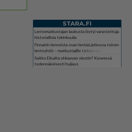
STARA.FI
Lentomatkustajan laukusta löytyi varastettuja
historiallisia tykinkuulia
Finnairin lennoista osan lentää jatkossa toinen
lentoyhtiö – matkustajille tärkeä rajoitus
Saitko Elisalta uhkaavan viestin? Kyseessä
todennäköisesti huijaus