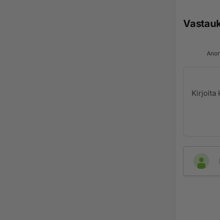
Vastau
Anon