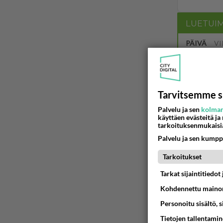
LUETUI
PÄIVÄ
VI
Martinan 
05.08.2026 
Tarvitsemme s
Tiesitkö?
Palvelu ja sen
kolman
käyttäen evästeitä ja
tarkoituksenmukaisi
05.08.2026 
Palvelu ja sen kumpp
Jos SDP 
Tarkoitukset
06.08.2026 
Tarkat sijaintitiedo
Mitä töit
Kohdennettu mainon
😅
Personoitu sisältö, 
05.08.2026 
Tietojen tallentamine