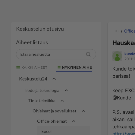
Keskustelun etusivu
Offic
Aiheet listaus
Hauskaa
kund
2011-
KAIKKI AIHEET
NYKYINEN AIHE
Kunde toiv
parissa!
Keskustelu24
keep EXC
Tiede ja teknologia
@Kunde
Tietotekniikka
Ohjelmat ja sovellukset
P.S. avasi
aikani sal
Office-ohjelmat
tehkäänpä
Excel
http://w