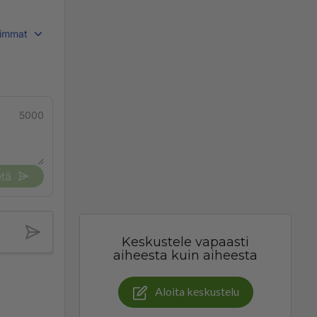
immat
5000
tä
Keskustele vapaasti
aiheesta kuin aiheesta
Aloita keskustelu