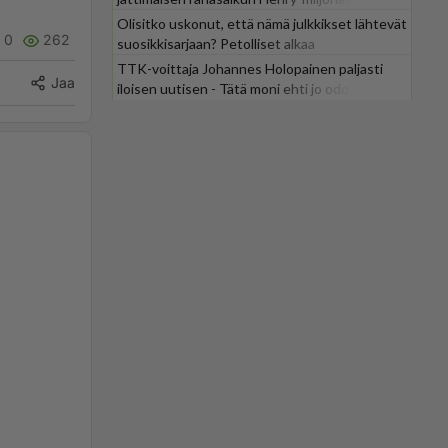
Olisitko uskonut, että nämä julkkikset lähtevät
0
262
suosikkisarjaan? Petolliset alkaa
jättiyllätyksellä
TTK-voittaja Johannes Holopainen paljasti
Jaa
iloisen uutisen - Tätä moni ehti jo odottaa