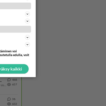
73
962
52
740
109
Kiteen Pallon superpesisjoukkue pelaa huumeiden vaikutuksen alaisena
726
Huumerikos. Yleisesti uskotaan, että se seikka, että eräs KiPan pelaaja kärähtää huumeista, on vain jäävuoren huippu. M
ttäminen voi
utetulla edulla, voit
75
722
äksy kaikki
468
ä Ylen tänään julkaisemassa tuoreimmassa gallup-kyselyssä.
657
https://yle.fi/a/74-20239449 Perussuomalaisilla hurja- ja ylivoimaisesti suurin nousu tässä uudessa Ylen gallupissa. Kyl
38
632