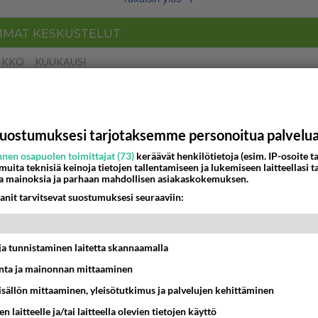
MMAT KESKUSTELUT
IKKO
KUUKAUSI
bisneksillä ei mene hyvin
05:51
Kotimaiset julkkisjuorut
uostumuksesi tarjotaksemme personoitua palvelu
 Martina Aitolehden isäpuoli on tämä suosittu laulaja
nen osapuolen toimittajat (73)
keräävät henkilötietoja (esim. IP-osoite ta
 muita teknisiä keinoja tietojen tallentamiseen ja lukemiseen laitteellasi t
a mainoksia ja parhaan mahdollisen asiakaskokemuksen.
07:23
Kotimaiset julkkisjuorut
anit tarvitsevat suostumuksesi seuraaviin:
ei voita reilusti, persut kumoavat demokratian Suomes
09:02
Maailman menoa
t ja tunnistaminen laitetta skannaamalla
ä kaivattusi on tehnyt?
ta ja mainonnan mittaaminen
sisällön mittaaminen, yleisötutkimus ja palvelujen kehittäminen
13:25
Ikävä
n laitteelle ja/tai laitteella olevien tietojen käyttö