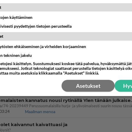
dän välit
t
antua tästä?
05:34
Ikävä
etojen käyttäminen
iivisesti pyydettyjen tietojen perusteella
vattusi
jossakin suhteessa?
et
17:47
Ikävä
äytösten ehkäiseminen ja virheiden korjaaminen
ön tekninen jakelu
03:21
Kitee
ietojesi käsittelyn. Suostumuksesi koskee tätä palvelua, hyväksymättä jä
mukseesi. Jotkut teknologiat saattavat perustella tietojen käsittelyä oike
uttaa muita asetuksia klikkaamalla "Asetukset" linkkiä.
enko ymmärtänyt oikein?
ainen suhde/molemmat ovat täysin poissuljettuja asioita? Nainen
Asetukset
Hyv
11:40
Ikävä
Perussuomalaisten kannatus nousi rytinäll
03:24
Maailman menoa
let kaivannut kaivattuasi ja
löysit?