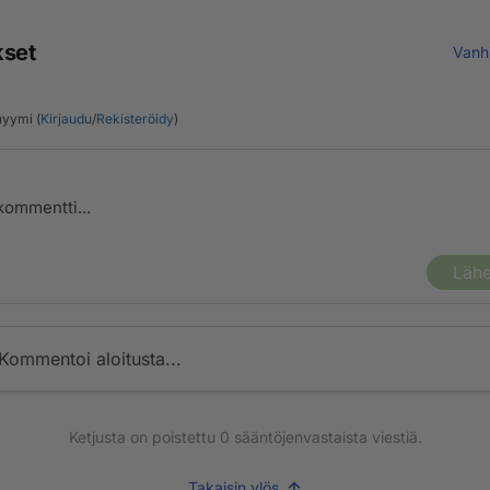
kset
Vanh
yymi (
Kirjaudu
/
Rekisteröidy
)
Lähe
Kommentoi aloitusta...
Ketjusta on poistettu
0
sääntöjenvastaista viestiä.
Takaisin ylös