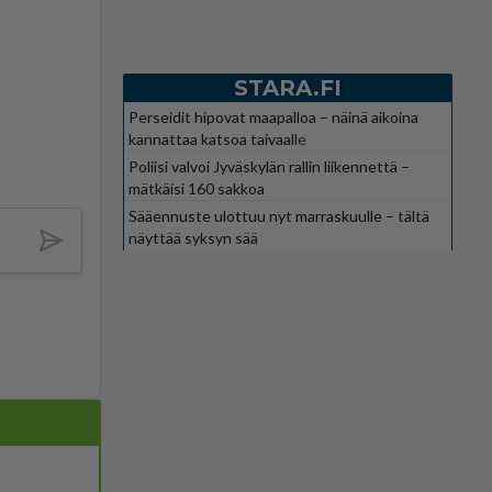
STARA.FI
Perseidit hipovat maapalloa – näinä aikoina
kannattaa katsoa taivaalle
Poliisi valvoi Jyväskylän rallin liikennettä –
mätkäisi 160 sakkoa
Sääennuste ulottuu nyt marraskuulle – tältä
näyttää syksyn sää