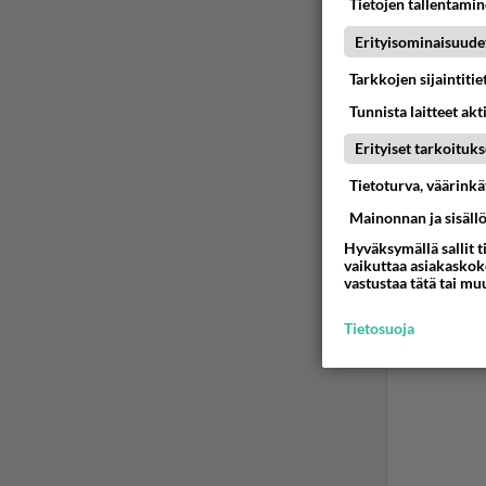
Tietojen tallentamine
Erityisominaisuude
Tarkkojen sijaintiti
Tunnista laitteet akt
Erityiset tarkoituks
Tietoturva, väärink
Mainonnan ja sisäll
Hyväksymällä sallit t
vaikuttaa asiakaskoke
vastustaa tätä tai mu
Tietosuoja