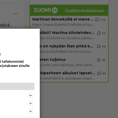
Osallistu keskusteluun
Martinan bisneksillä ei mene hyvin
316
https://www.iltalehti.fi/viihdeuutiset/a/c46da6ab-340f-4790-aaa7-0865eed2336 Yrityksen konkurssihakemus on tullut kärä
stävä .
Tiesitkö? Martina Aitolehden isäpuoli on tämä suosittu laulaja
31
ommentoi
Martina Aitolehti on seurattu julkisuuden henkilö. Lähipiiriin mahtuu muitakin tunnettuja henkilöitä. Tiesitkö, että Ma
2 km on nykyään liian pitkä koulumatka
99
Hesarissa päivitellään lapset joutuu nyt kulkemaan 2 km kouluun jösses. Ruostefillarilla tuo matka menee vaikka miten äk
a
Miesten tuijotus
42
i laitetunniste)
Mutta mies vain tuijottaa, siinä vaiheessa käännän itse pään pois. Mikä juttu? Yleensä jos joku tuijottaa tai katsoo, hä
arjotakseen sinulle
Uusioperheen aikuiset lapset tyhjentää jääkaapin käydessään
44
Miten selvittäisitte seuraavan ongelman, meillä on uusioperhe, minulla teini-ikäiset lapset ja puolisolla aikuiset, jotk
aina
ta
 Kaikkea
ommentoi