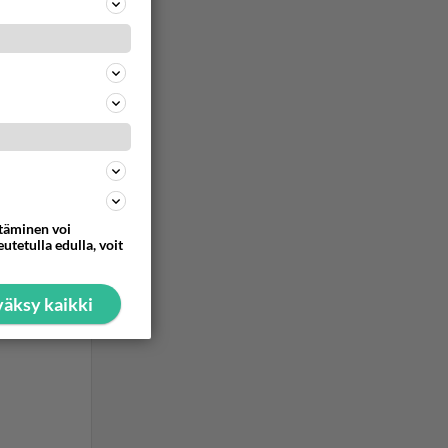
ttäminen voi
utetulla edulla, voit
äksy kaikki