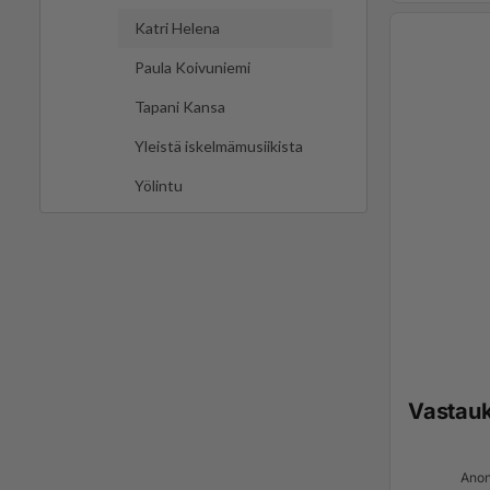
Katri Helena
Paula Koivuniemi
Tapani Kansa
Yleistä iskelmämusiikista
Yölintu
Vastau
Anon