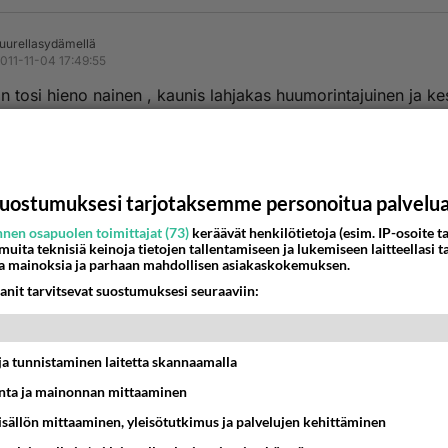
uurellasydämellä
011-11-04 17:49:55
on tosi hieno nainen , kaunis lahjakas huumorintajuinen ja ke
nestä
K
atri-fani
uostumuksesi tarjotaksemme personoitua palvelu
011-11-06 10:07:14
nen osapuolen toimittajat (73)
keräävät henkilötietoja (esim. IP-osoite ta
ellasydämellä
kirjoitti:
 muita teknisiä keinoja tietojen tallentamiseen ja lukemiseen laitteellasi t
a mainoksia ja parhaan mahdollisen asiakaskokemuksen.
 on tosi hieno nainen , kaunis lahjakas huumorintajuinen ja kestävä .
anit tarvitsevat suostumuksesi seuraaviin:
amaa mieltä!!! Kyllä hän on todellinen LADY! Olen hänestä 
t ja tulen aina pitämään. Odotan innolla pian ilmestyvää uut
t ja tunnistaminen laitetta skannaamalla
a. Kun vain saisi hänet tänne Kuopioon päin esiintymään!!!
 K-H elämäänsä:-)
ta ja mainonnan mittaaminen
sisällön mittaaminen, yleisötutkimus ja palvelujen kehittäminen
nestä
K