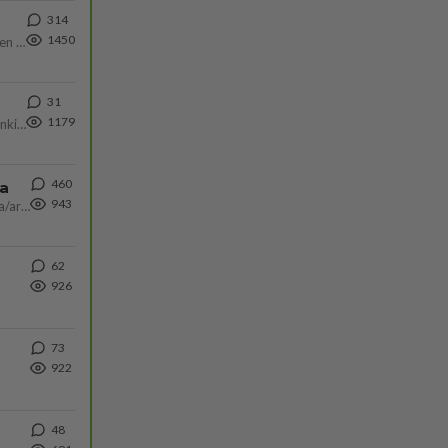
314
1450
https://www.iltalehti.fi/viihdeuutiset/a/c46da6ab-340f-4790-aaa7-0865eed2336 Yrityksen konkurssihakemus on tullut kärä
31
1179
Martina Aitolehti on seurattu julkisuuden henkilö. Lähipiiriin mahtuu muitakin tunnettuja henkilöitä. Tiesitkö, että Ma
460
ta
943
Näin tekisi ainakin Rydman seuratessaan idolinsa Trumpin mallia https://www.is.fi/politiikka/art-2000012187244.html
62
926
73
922
48