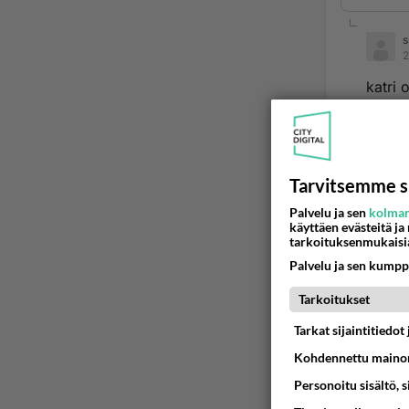
s
2
katri 
Ää
k
Tarvitsemme s
2
Palvelu ja sen
kolman
suur
käyttäen evästeitä ja
tarkoituksenmukaisi
katri
Palvelu ja sen kumpp
Olen s
Tarkoitukset
pitäny
Tarkat sijaintitiedo
albumi
hyvää
Kohdennettu mainon
Personoitu sisältö, 
Ää