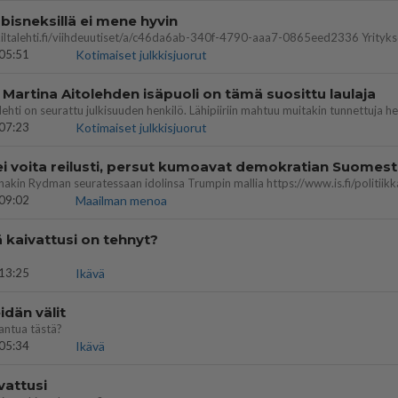
bisneksillä ei mene hyvin
05:51
Kotimaiset julkkisjuorut
 Martina Aitolehden isäpuoli on tämä suosittu laulaja
07:23
Kotimaiset julkkisjuorut
ei voita reilusti, persut kumoavat demokratian Suomes
09:02
Maailman menoa
ä kaivattusi on tehnyt?
13:25
Ikävä
dän välit
antua tästä?
05:34
Ikävä
vattusi