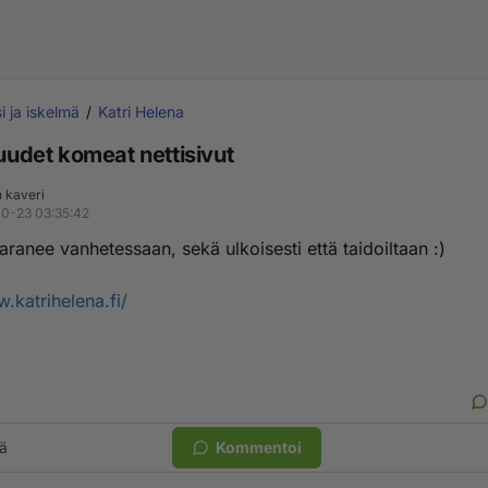
i ja iskelmä
Katri Helena
 uudet komeat nettisivut
n kaveri
10-23 03:35:42
ranee vanhetessaan, sekä ulkoisesti että taidoiltaan :)
.katrihelena.fi/
ä
Kommentoi