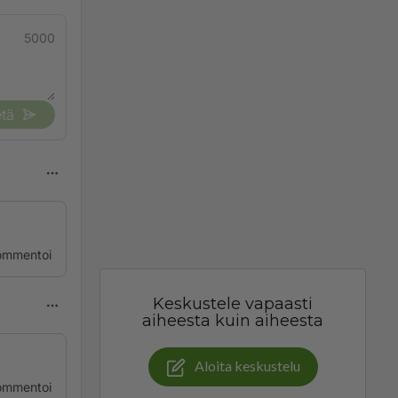
5000
tä
ommentoi
Keskustele vapaasti
aiheesta kuin aiheesta
Aloita keskustelu
ommentoi