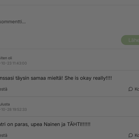
Lähe
iten oli
-10-23 11:43:00
nssasi täysin samaa mieltä! She is okay really!!!!
estä
K
ulusta
-10-28 19:52:33
atri on paras, upea Nainen ja TÄHTI!!!!!!
estä
K