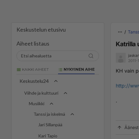
Keskustelun etusivu
Tanss
Aiheet listaus
Katrilla
jaska
2011-
KAIKKI AIHEET
NYKYINEN AIHE
KH vain pa
Keskustelu24
http://www
Viihde ja kulttuuri
.
Musiikki
Tanssi ja iskelmä
Jari Sillanpää
Äänest
Kari Tapio