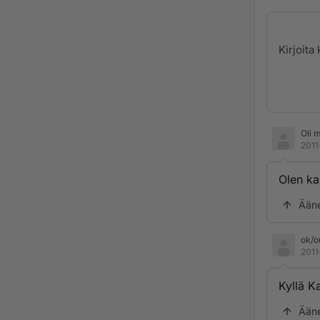
Oli m
2011
Olen ka
Ään
ok/o
2011
Kyllä K
Ään