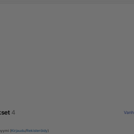
kset
4
Vanh
yymi (
Kirjaudu
/
Rekisteröidy
)