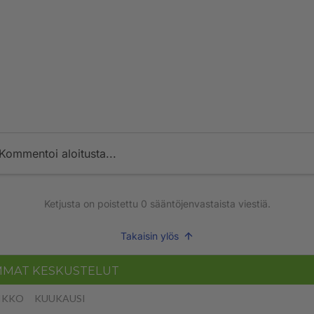
Kommentoi aloitusta...
Ketjusta on poistettu
0
sääntöjenvastaista viestiä.
Takaisin ylös
MMAT KESKUSTELUT
IKKO
KUUKAUSI