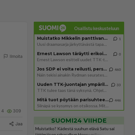
Osallistu keskusteluun
Muistatko Mikkelin panttivankidraaman?
1
Uusi draamasarja järkyttävästä tapauksesta on tulossa. Tositapahtumiin perustuva sarja ammentaa vuoden 1986 Mikkelin pan
Ernest Lawson täräytti erikoisen heiton TTK-lehdistötilaisuudessa: " Onko tässä tarkoituksena...?"
0
Ilmoita
Ernest Lawson esitteli uudet TTK-tähtioppilaat ja opettajat torstaina 6.8. lehdistölle. Tulevalla kaudella on yksi hausk
Jos SDP ei voita reilusti, persut kumoavat demokratian Suomesta
460
Näin tekisi ainakin Rydman seuratessaan idolinsa Trumpin mallia https://www.is.fi/politiikka/art-2000012187244.html
Uuden TTK-juontajan ympärillä epätietoisuus sakenee - Nyt MTV hämmentää soppaa
33
TTK tulee taas tänä syksynä. Ohjelman uudet tähtioppilaat julkistetaan torstaina 6. elokuuta klo 14 alkavassa lehdistö
Mitä tuot pöytään parisuhteessa?
446
Siinäpä se kysymys on otsikossa. Mitäpä siis tuot/toisit pöytään parisuhteessa? Oletko mies vai nainen? Koetko sen mitä
4
309
SUOMI24 VIIHDE
Jaa
Muistatko? Kädestä suuhun elävä Satu sai
jättimäisen rahasalkun Henry-miljonääriltä