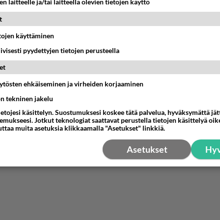
n laitteelle ja/tai laitteella olevien tietojen käyttö
t
etojen käyttäminen
iivisesti pyydettyjen tietojen perusteella
et
äytösten ehkäiseminen ja virheiden korjaaminen
ön tekninen jakelu
ietojesi käsittelyn. Suostumuksesi koskee tätä palvelua, hyväksymättä jä
mukseesi. Jotkut teknologiat saattavat perustella tietojen käsittelyä oike
uttaa muita asetuksia klikkaamalla "Asetukset" linkkiä.
Asetukset
Hyv